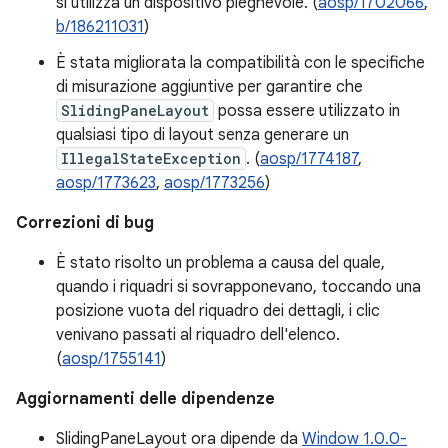
si utilizza un dispositivo pieghevole. (
aosp/1702066
,
b/186211031
)
È stata migliorata la compatibilità con le specifiche
di misurazione aggiuntive per garantire che
SlidingPaneLayout
possa essere utilizzato in
qualsiasi tipo di layout senza generare un
IllegalStateException
. (
aosp/1774187
,
aosp/1773623
,
aosp/1773256
)
Correzioni di bug
È stato risolto un problema a causa del quale,
quando i riquadri si sovrapponevano, toccando una
posizione vuota del riquadro dei dettagli, i clic
venivano passati al riquadro dell'elenco.
(
aosp/1755141
)
Aggiornamenti delle dipendenze
SlidingPaneLayout ora dipende da
Window 1.0.0-