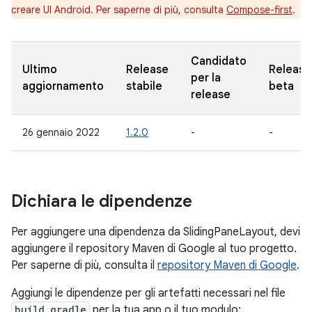
creare UI Android. Per saperne di più, consulta
Compose-first
.
Candidato
Ultimo
Release
Release
per la
aggiornamento
stabile
beta
release
26 gennaio 2022
1.2.0
-
-
Dichiara le dipendenze
Per aggiungere una dipendenza da SlidingPaneLayout, devi
aggiungere il repository Maven di Google al tuo progetto.
Per saperne di più, consulta il
repository Maven di Google
.
Aggiungi le dipendenze per gli artefatti necessari nel file
build.gradle
per la tua app o il tuo modulo: