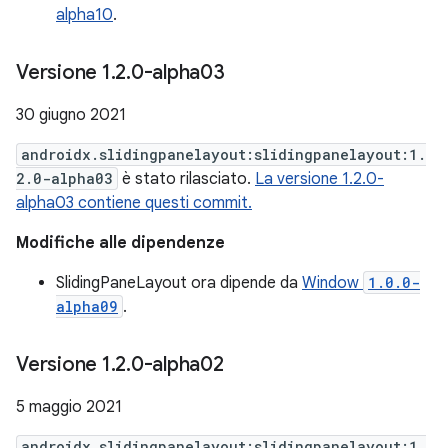
alpha10
.
Versione 1
.
2
.
0-alpha03
30 giugno 2021
androidx.slidingpanelayout:slidingpanelayout:1.
2.0-alpha03
è stato rilasciato.
La versione 1.2.0-
alpha03 contiene questi commit.
Modifiche alle dipendenze
SlidingPaneLayout ora dipende da
Window
1.0.0-
alpha09
.
Versione 1
.
2
.
0-alpha02
5 maggio 2021
androidx.slidingpanelayout:slidingpanelayout:1.