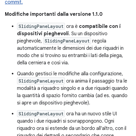
commit.
Modifiche importanti dalla versione 1.1.0
SlidingPaneLayout
ora è
compatibile con i
dispositivi pieghevoli
. Su un dispositivo
pieghevole,
SlidingPaneLayout
regola
automaticamente le dimensioni dei due riquadri in
modo che si trovino su entrambi i lati della piega,
della cerniera e così via.
Quando gestisci le modifiche alla configurazione,
SlidingPaneLayout
ora anima il passaggio tra le
modalità a riquadro singolo e a due riquadri quando
la quantità di spazio fornito cambia (ad es. quando
si apre un dispositivo pieghevole).
SlidingPaneLayout
ora ha un nuovo stile UI
quando i due riquadri si sovrappongono. Ogni
riquadro ora si estende da un bordo all'altro, con il
riquadro dei dettagli o secondario che copre