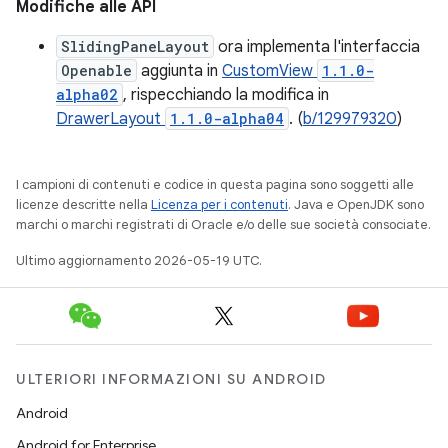
Modifiche alle API
SlidingPaneLayout
ora implementa l'interfaccia
Openable
aggiunta in
CustomView
1.1.0-
alpha02
, rispecchiando la modifica in
DrawerLayout
1.1.0-alpha04
. (
b/129979320
)
I campioni di contenuti e codice in questa pagina sono soggetti alle
licenze descritte nella
Licenza per i contenuti
. Java e OpenJDK sono
marchi o marchi registrati di Oracle e/o delle sue società consociate.
Ultimo aggiornamento 2026-05-19 UTC.
ULTERIORI INFORMAZIONI SU ANDROID
Android
Android for Enterprise