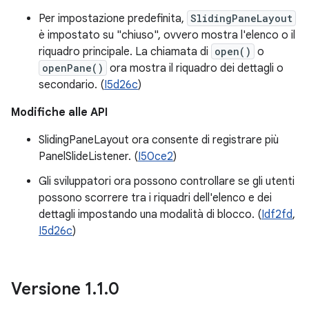
Per impostazione predefinita,
SlidingPaneLayout
è impostato su "chiuso", ovvero mostra l'elenco o il
riquadro principale. La chiamata di
open()
o
openPane()
ora mostra il riquadro dei dettagli o
secondario. (
I5d26c
)
Modifiche alle API
SlidingPaneLayout ora consente di registrare più
PanelSlideListener. (
I50ce2
)
Gli sviluppatori ora possono controllare se gli utenti
possono scorrere tra i riquadri dell'elenco e dei
dettagli impostando una modalità di blocco. (
Idf2fd
,
I5d26c
)
Versione 1
.
1
.
0