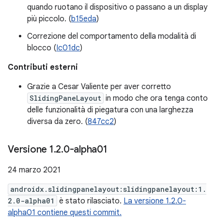
quando ruotano il dispositivo o passano a un display
più piccolo. (
b15eda
)
Correzione del comportamento della modalità di
blocco (
Ic01dc
)
Contributi esterni
Grazie a Cesar Valiente per aver corretto
SlidingPaneLayout
in modo che ora tenga conto
delle funzionalità di piegatura con una larghezza
diversa da zero. (
847cc2
)
Versione 1
.
2
.
0-alpha01
24 marzo 2021
androidx.slidingpanelayout:slidingpanelayout:1.
2.0-alpha01
è stato rilasciato.
La versione 1.2.0-
alpha01 contiene questi commit.