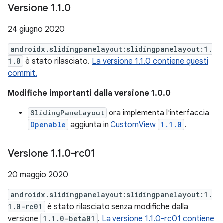
Versione 1
.
1
.
0
24 giugno 2020
androidx.slidingpanelayout:slidingpanelayout:1.
1.0
è stato rilasciato.
La versione 1.1.0 contiene questi
commit.
Modifiche importanti dalla versione 1.0.0
SlidingPaneLayout
ora implementa l'interfaccia
Openable
aggiunta in
CustomView
1.1.0
.
Versione 1
.
1
.
0-rc01
20 maggio 2020
androidx.slidingpanelayout:slidingpanelayout:1.
1.0-rc01
è stato rilasciato senza modifiche dalla
versione
1.1.0-beta01
.
La versione 1.1.0-rc01 contiene