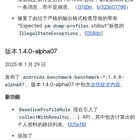
一条消息，而不是崩溃。（
I37d3e
、
b/323601788
）
修复了由过于严格的输出格式检查导致的带有
“Expected
pm dump-profiles
stdout”标签的
IllegalStateExceptions
。(
I358dc
)
版本 1
.
4
.
0-alpha07
2025 年 1 月 29 日
发布了
androidx.benchmark:benchmark-*:1.4.0-
alpha07
。版本 1.4.0-alpha07 中包含
这些提交内容
。
新功能
BaselineProfileRule
现在引入了
collectWithResults(...)
API，其中包含计算出的
个人资料的路径列表。(
I056f8
)
添加了