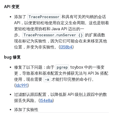
API 变更
添加了
TraceProcessor
和具有可关闭句柄的会话
API，以便更轻松地使用自定义生命周期。这也是朝着
更轻松地使用协程和 Java API 迈出的一
步。
TraceProcessor.runServer {}
的扩展函数
现在标记为实验性，因为它们可能会在未来移至其他
位置，并变为非实验性。(
I358b4
)
bug 修复
修复了以下问题：由于
pgrep
toybox 中的一项变
更，导致基准和基准配置文件捕获无法与 API 36 搭配
使用，现在需要
-a
才能打印完整的命令行。
(
Idc991
)
过滤默认跟踪配置，以降低新 API 级别上跟踪中的数
据丢失风险。(
I54e8a
)
添加了实验性