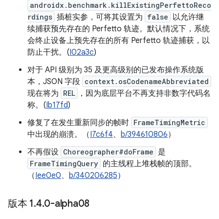
androidx.benchmark.killExistingPerfettoReco
rdings
插桩实参，可将其设置为
false
以允许继
续捕获预先存在的 Perfetto 轨迹。默认情况下，系统
会终止设备上预先存在的所有 Perfetto 轨迹捕获，以
防止干扰。(
I02a3c
)
对于 API 级别为 35 及更高级别的已发布操作系统版
本，JSON 字段
context.osCodenameAbbreviated
现在将为
REL
，因为底层平台不再支持非数字代码名
称。(
Ib17fd
)
修复了在发生重新同步的帧时
FrameTimingMetric
中出现的崩溃。（
I7c6f4
、
b/394610806
）
不再假设
Choreographer#doFrame
是
FrameTimingQuery
的主线程上堆栈帧的顶部。
（
Iee0e0
、
b/340206285
）
版本 1
.
4
.
0-alpha08