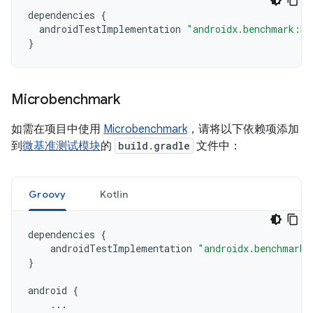
dependencies
{
androidTestImplementation
"androidx.benchmark:be
}
Microbenchmark
如需在项目中使用
Microbenchmark
，请将以下依赖项添加
到
微基准测试模块
的
build.gradle
文件中：
Groovy
Kotlin
dependencies
{
androidTestImplementation
"androidx.benchmark:
}
android
{
...