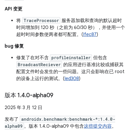
API 变更
将
TraceProcessor
服务器加载和查询的默认超时
时间增加到 120 秒（之前为 60/30 秒），并使用一个
超时时间参数使两者都可配置。(
Ifec87
)
bug 修复
修复了在对不含
profileinstaller
但包含
BroadcastReciever
的应用进行基准比较或捕获其
配置文件时会发生的一些问题。这只会影响在已 root
的设备上运行的测试。(
Ied308
)
版本 1
.
4
.
0-alpha09
2025 年 3 月 12 日
发布了
androidx.benchmark:benchmark-*:1.4.0-
alpha09
。版本 1.4.0-alpha09 中包含
这些提交内容
。