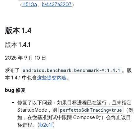
（
I1510a
、
b/443763207
）
版本 1
.
4
版本 1
.
4
.
1
2025 年 9 月 10 日
发布了
androidx.benchmark:benchmark-*:1.4.1
。版
本 1.4.1 中包含
这些提交内容
。
bug 修复
修复了以下问题：如果目标进程已在运行，且未指定
StartupMode，则
perfettoSdkTracing=true
（例
如，在微基准测试中跟踪 Compose 时）会终止该目
标进程。(
Ib2c1f
)