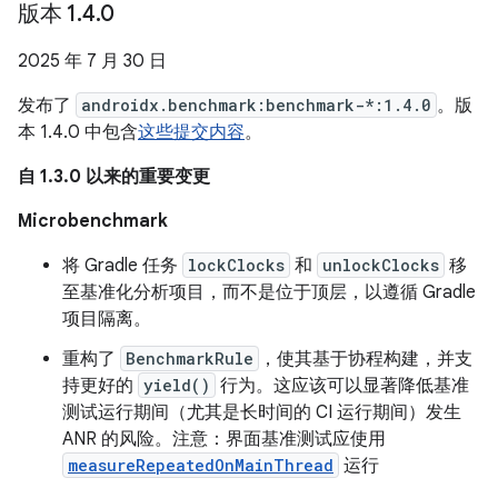
版本 1
.
4
.
0
2025 年 7 月 30 日
发布了
androidx.benchmark:benchmark-*:1.4.0
。版
本 1.4.0 中包含
这些提交内容
。
自 1.3.0 以来的重要变更
Microbenchmark
将 Gradle 任务
lockClocks
和
unlockClocks
移
至基准化分析项目，而不是位于顶层，以遵循 Gradle
项目隔离。
重构了
BenchmarkRule
，使其基于协程构建，并支
持更好的
yield()
行为。这应该可以显著降低基准
测试运行期间（尤其是长时间的 CI 运行期间）发生
ANR 的风险。注意：界面基准测试应使用
measureRepeatedOnMainThread
运行