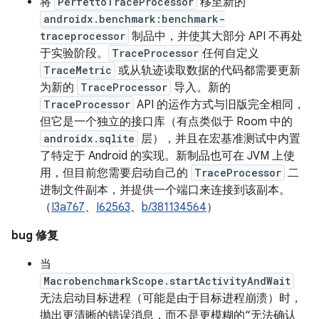
将
PerfettoTraceProcessor
移至新的
androidx.benchmark:benchmark-
traceprocessor
制品中，并使其大部分 API 不再处
于实验阶段。
TraceProcessor
任何自定义
TraceMetric
或从轨迹读取数据的代码都需要更新
为新的
TraceProcessor
导入。新的
TraceProcessor
API 的运作方式与旧版完全相同，
但它是一个独立的接口库（有点类似于 Room 中的
androidx.sqlite
层），并且在宏基准测试中内置
了特定于 Android 的实现。新制品也可在 JVM 上使
用，但目前您需要启动自己的
TraceProcessor
二
进制文件副本，并提供一个端口来连接到该副本。
（
I3a767
、
I62563
、
b/381134564
）
bug 修复
当
MacrobenchmarkScope.startActivityAndWait
无法启动目标进程（可能是由于目标进程崩溃）时，
抛出更清晰的错误消息，而不是更模糊的“无法确认