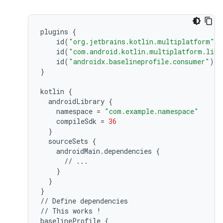
plugins
{
id
(
"org.jetbrains.kotlin.multiplatform"
)
id
(
"com.android.kotlin.multiplatform.libr
id
(
"androidx.baselineprofile.consumer"
)
}
kotlin
{
androidLibrary
{
namespace
=
"com.example.namespace"
compileSdk
=
36
}
sourceSets
{
androidMain
.
dependencies
{
//
...
}
}
}
//
Define
dependencies
//
This
works
!
baselineProfile
{