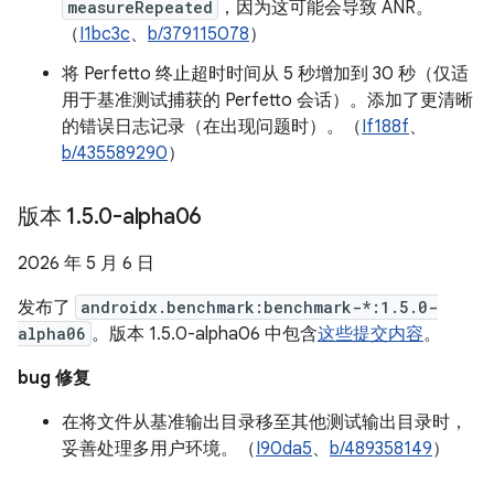
measureRepeated
，因为这可能会导致 ANR。
（
I1bc3c
、
b/379115078
）
将 Perfetto 终止超时时间从 5 秒增加到 30 秒（仅适
用于基准测试捕获的 Perfetto 会话）。添加了更清晰
的错误日志记录（在出现问题时）。（
If188f
、
b/435589290
）
版本 1
.
5
.
0-alpha06
2026 年 5 月 6 日
发布了
androidx.benchmark:benchmark-*:1.5.0-
alpha06
。版本 1.5.0-alpha06 中包含
这些提交内容
。
bug 修复
在将文件从基准输出目录移至其他测试输出目录时，
妥善处理多用户环境。（
I90da5
、
b/489358149
）