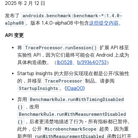
2025 年 2 月 12 日
发布了
androidx.benchmark:benchmark-*:1.4.0-
alpha08
。版本 1.4.0-alpha08 中包含
这些提交内容
。
API 变更
将
TraceProcessor.runSession()
扩展 API 移至
实验性 API，因为它们最终可能会在 Android 上成为
具体构造函数。（
Ib0528
、
b/393640753
）
Startup Insights 的大部分实现现在都是公开/实验性
的，并移至
TraceProcessor
制品。请参阅
StartupInsights
。(
I0aa00
)
弃用
BenchmarkRule.runWithTimingDisabled
{}
，改用
BenchmarkRule.runWithMeasurementDisabled
{}
，后者更清楚地描述了行为 - 所有指标都已暂停。
此外，公开
MicrobenchmarkScope
超类，因为重
新声明
runWithMeasurementDisabled
函数以打开