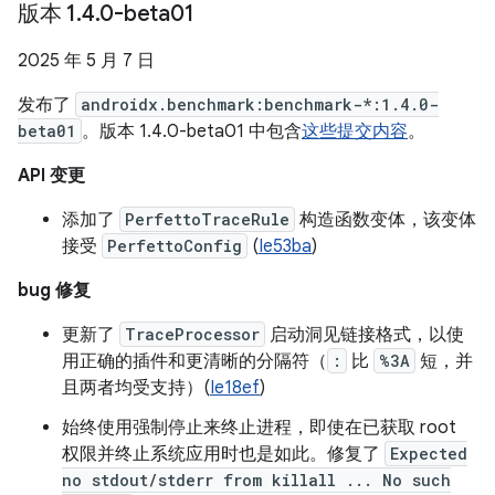
版本 1
.
4
.
0-beta01
2025 年 5 月 7 日
发布了
androidx.benchmark:benchmark-*:1.4.0-
beta01
。版本 1.4.0-beta01 中包含
这些提交内容
。
API 变更
添加了
PerfettoTraceRule
构造函数变体，该变体
接受
PerfettoConfig
(
Ie53ba
)
bug 修复
更新了
TraceProcessor
启动洞见链接格式，以使
用正确的插件和更清晰的分隔符（
:
比
%3A
短，并
且两者均受支持）(
Ie18ef
)
始终使用强制停止来终止进程，即使在已获取 root
权限并终止系统应用时也是如此。修复了
Expected
no stdout/stderr from killall ... No such