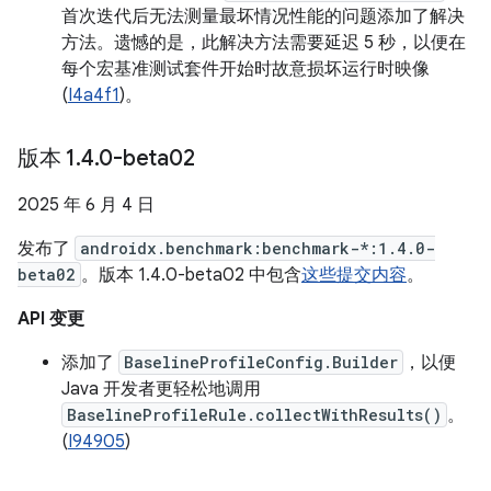
首次迭代后无法测量最坏情况性能的问题添加了解决
方法。遗憾的是，此解决方法需要延迟 5 秒，以便在
每个宏基准测试套件开始时故意损坏运行时映像
(
I4a4f1
)。
版本 1
.
4
.
0-beta02
2025 年 6 月 4 日
发布了
androidx.benchmark:benchmark-*:1.4.0-
beta02
。版本 1.4.0-beta02 中包含
这些提交内容
。
API 变更
添加了
BaselineProfileConfig.Builder
，以便
Java 开发者更轻松地调用
BaselineProfileRule.collectWithResults()
。
(
I94905
)