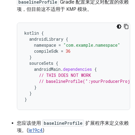
baselineProfile
Gradle 配置来定义对配置的依赖
项，但目前这不适用于 KMP 模块。
kotlin
{
androidLibrary
{
namespace
=
"com.example.namespace"
compileSdk
=
36
}
sourceSets
{
androidMain
.
dependencies
{
// THIS DOES NOT WORK
// baselineProfile(":yourProducerProje
}
}
}
您应该使用
baselineProfile
扩展程序来定义依赖
项。(
Ie19c4
)