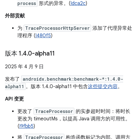
process
形式的异常。(
Idca2c
)
外部贡献
为
TraceProcessorHttpServer
添加了代理异常处
理程序 (
I480f5
)
版本 1
.
4
.
0-alpha11
2025 年 4 月 9 日
发布了
androidx.benchmark:benchmark-*:1.4.0-
alpha11
。版本 1.4.0-alpha11 中包含
这些提交内容
。
API 变更
更改了
TraceProcessor
的实参超时时间：将时长
更改为 timeoutMs，以提高 Java 调用方的可用性。
(
I9fbb5
)
将
TraceProcessor
构造函数标记为内部。调用方