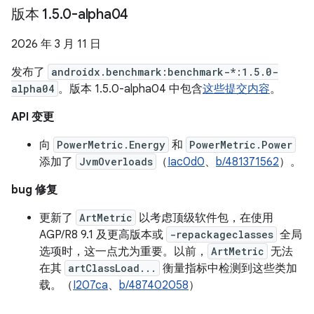
版本 1
.
5
.
0-alpha04
2026 年 3 月 11 日
发布了
androidx.benchmark:benchmark-*:1.5.0-
alpha04
。版本 1.5.0-alpha04 中包含
这些提交内容
。
API 变更
向
PowerMetric.Energy
和
PowerMetric.Power
添加了
JvmOverloads
（
Iac0d0
、
b/481371562
）。
bug 修复
更新了
ArtMetric
以考虑顶级软件包，在使用
AGP/R8 9.1 及更高版本或
-repackageclasses
全局
选项时，这一点尤为重要。以前，
ArtMetric
无法
在其
artClassLoad...
衡量指标中检测到这些类加
载。（
I207ca
、
b/487402058
）