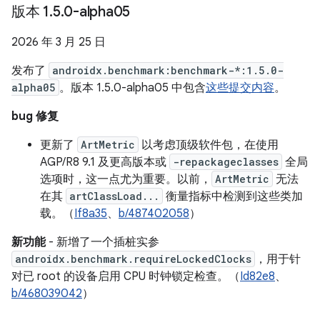
版本 1
.
5
.
0-alpha05
2026 年 3 月 25 日
发布了
androidx.benchmark:benchmark-*:1.5.0-
alpha05
。版本 1.5.0-alpha05 中包含
这些提交内容
。
bug 修复
更新了
ArtMetric
以考虑顶级软件包，在使用
AGP/R8 9.1 及更高版本或
-repackageclasses
全局
选项时，这一点尤为重要。以前，
ArtMetric
无法
在其
artClassLoad...
衡量指标中检测到这些类加
载。（
If8a35
、
b/487402058
）
新功能
- 新增了一个插桩实参
androidx.benchmark.requireLockedClocks
，用于针
对已 root 的设备启用 CPU 时钟锁定检查。（
Id82e8
、
b/468039042
）