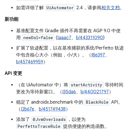
如需详细了解
UiAutomator
2.4，请参阅
相关文档
。
新功能
基准配置文件 Gradle 插件不再需要在 AGP 9.0 中使
用
newDsl=false
(
Iaaac7
、
b/443311090
)
扩展了轨迹配置，以在基准捕获的系统/Perfetto 轨迹
中包含核心大小（例如，小/大）。（
I8e397
、
b/457469959
）
API 变更
（在 UiAutomator 中）将
startActivity
等待时间
更改为等待新窗口。（
I35da6
、
b/440021797
）
稳定了 androidx.benchmark 中的
BlackHole
API。
（
I2b67e
、
b/451749438
）
添加了
@JvmOverloads
，以便为
PerfettoTraceRule
提供便捷的构造函数。