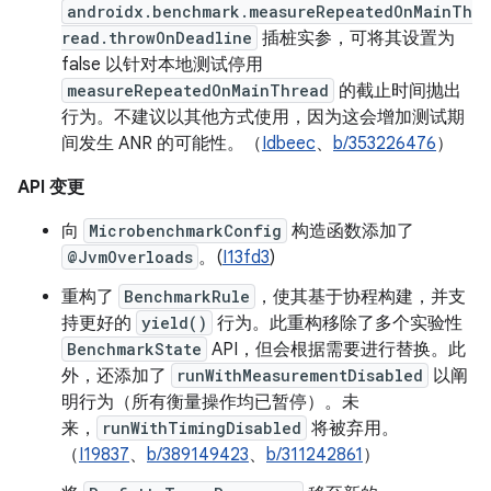
androidx.benchmark.measureRepeatedOnMainTh
read.throwOnDeadline
插桩实参，可将其设置为
false 以针对本地测试停用
measureRepeatedOnMainThread
的截止时间抛出
行为。不建议以其他方式使用，因为这会增加测试期
间发生 ANR 的可能性。（
Idbeec
、
b/353226476
）
API 变更
向
MicrobenchmarkConfig
构造函数添加了
@JvmOverloads
。(
I13fd3
)
重构了
BenchmarkRule
，使其基于协程构建，并支
持更好的
yield()
行为。此重构移除了多个实验性
BenchmarkState
API，但会根据需要进行替换。此
外，还添加了
runWithMeasurementDisabled
以阐
明行为（所有衡量操作均已暂停）。未
来，
runWithTimingDisabled
将被弃用。
（
I19837
、
b/389149423
、
b/311242861
）