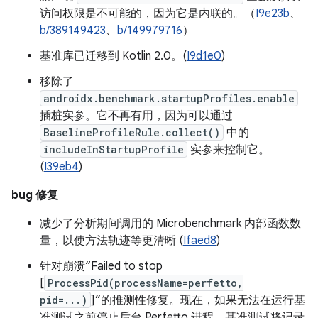
访问权限是不可能的，因为它是内联的。（
I9e23b
、
b/389149423
、
b/149979716
）
基准库已迁移到 Kotlin 2.0。(
I9d1e0
)
移除了
androidx.benchmark.startupProfiles.enable
插桩实参。它不再有用，因为可以通过
BaselineProfileRule.collect()
中的
includeInStartupProfile
实参来控制它。
(
I39eb4
)
bug 修复
减少了分析期间调用的 Microbenchmark 内部函数数
量，以使方法轨迹等更清晰 (
Ifaed8
)
针对崩溃“Failed to stop
[
ProcessPid(processName=perfetto,
pid=...)
]”的推测性修复。现在，如果无法在运行基
准测试之前停止后台 Perfetto 进程，基准测试将记录