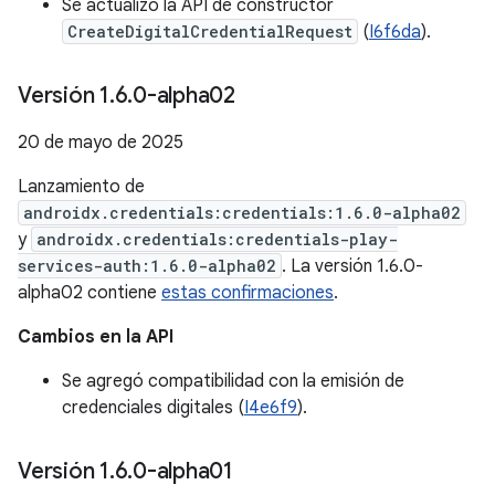
Se actualizó la API de constructor
CreateDigitalCredentialRequest
(
I6f6da
).
Versión 1
.
6
.
0-alpha02
20 de mayo de 2025
Lanzamiento de
androidx.credentials:credentials:1.6.0-alpha02
y
androidx.credentials:credentials-play-
services-auth:1.6.0-alpha02
. La versión 1.6.0-
alpha02 contiene
estas confirmaciones
.
Cambios en la API
Se agregó compatibilidad con la emisión de
credenciales digitales (
I4e6f9
).
Versión 1
.
6
.
0-alpha01