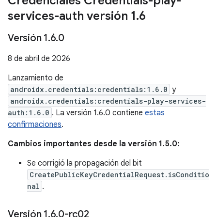
Credenciales Credentials-play-
services-auth versión 1
.
6
Versión 1
.
6
.
0
8 de abril de 2026
Lanzamiento de
androidx.credentials:credentials:1.6.0
y
androidx.credentials:credentials-play-services-
auth:1.6.0
. La versión 1.6.0 contiene
estas
confirmaciones
.
Cambios importantes desde la versión 1.5.0:
Se corrigió la propagación del bit
CreatePublicKeyCredentialRequest.isConditio
nal
.
Versión 1
.
6
.
0-rc02