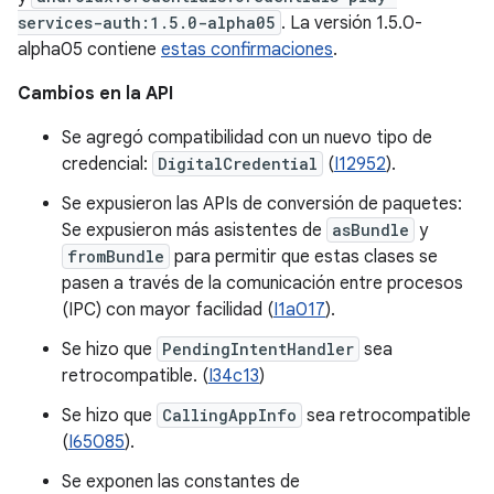
services-auth:1.5.0-alpha05
. La versión 1.5.0-
alpha05 contiene
estas confirmaciones
.
Cambios en la API
Se agregó compatibilidad con un nuevo tipo de
credencial:
DigitalCredential
(
I12952
).
Se expusieron las APIs de conversión de paquetes:
Se expusieron más asistentes de
asBundle
y
fromBundle
para permitir que estas clases se
pasen a través de la comunicación entre procesos
(IPC) con mayor facilidad (
I1a017
).
Se hizo que
PendingIntentHandler
sea
retrocompatible. (
I34c13
)
Se hizo que
CallingAppInfo
sea retrocompatible
(
I65085
).
Se exponen las constantes de