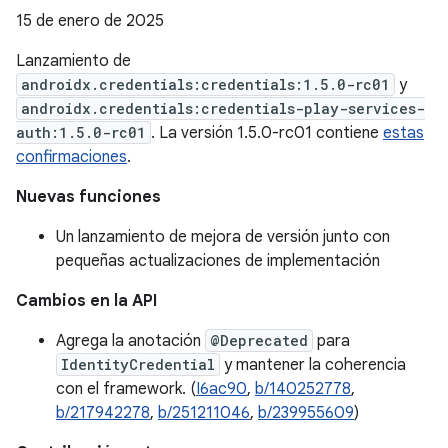
15 de enero de 2025
Lanzamiento de
androidx.credentials:credentials:1.5.0-rc01
y
androidx.credentials:credentials-play-services-
auth:1.5.0-rc01
. La versión 1.5.0-rc01 contiene
estas
confirmaciones
.
Nuevas funciones
Un lanzamiento de mejora de versión junto con
pequeñas actualizaciones de implementación
Cambios en la API
Agrega la anotación
@Deprecated
para
IdentityCredential
y mantener la coherencia
con el framework. (
I6ac90
,
b/140252778
,
b/217942278
,
b/251211046
,
b/239955609
)