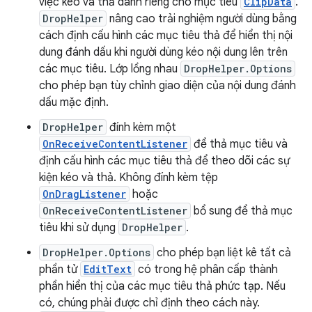
việc kéo và thả dành riêng cho mục tiêu
ClipData
.
DropHelper
nâng cao trải nghiệm người dùng bằng
cách định cấu hình các mục tiêu thả để hiển thị nội
dung đánh dấu khi người dùng kéo nội dung lên trên
các mục tiêu. Lớp lồng nhau
DropHelper.Options
cho phép bạn tùy chỉnh giao diện của nội dung đánh
dấu mặc định.
DropHelper
đính kèm một
OnReceiveContentListener
để thả mục tiêu và
định cấu hình các mục tiêu thả để theo dõi các sự
kiện kéo và thả. Không đính kèm tệp
OnDragListener
hoặc
OnReceiveContentListener
bổ sung để thả mục
tiêu khi sử dụng
DropHelper
.
DropHelper.Options
cho phép bạn liệt kê tất cả
phần tử
EditText
có trong hệ phân cấp thành
phần hiển thị của các mục tiêu thả phức tạp. Nếu
có, chúng phải được chỉ định theo cách này.