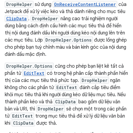
DropHelper
sử dụng
OnReceiveContentListener
của
Jetpack để xử lý việc kéo và thả dành riêng cho mục tiêu
ClipData
.
DropHelper
nâng cao trải nghiệm người
dùng bằng cách định cấu hình các mục tiêu thả để hiển
thị nội dung đánh dấu khi người dùng kéo nội dung lên trên
các mục tiêu. Lớp
DropHelper.Options
được lồng ghép
cho phép bạn tuỳ chỉnh màu và bán kính góc của nội dung
đánh dấu mặc định.
DropHelper.Options
cũng cho phép bạn liệt kê tất cả
phần tử
EditText
có trong hệ phân cấp thành phần hiển
thị của các mục tiêu thả phức tạp.
DropHelper
ngăn
không cho các phần tử
EditText
đánh cắp tiêu điểm
khỏi mục tiêu thả khi người dùng kéo dữ liệu mục tiêu. Nếu
thành phần kéo và thả
ClipData
bao gồm dữ liệu văn
bản và URI, thì
DropHelper
sẽ chọn một trong các phần
tử
EditText
trong mục tiêu thả để xử lý dữ liệu văn bản
khi
ClipData
được thả.