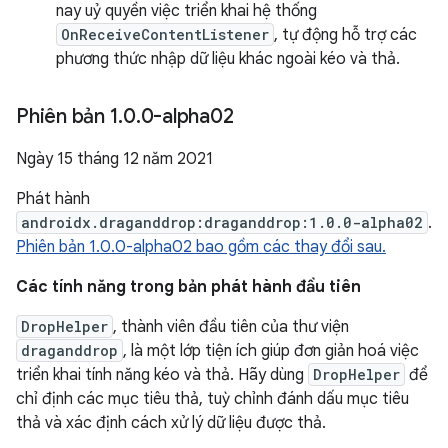
nay uỷ quyền việc triển khai hệ thống
OnReceiveContentListener
, tự động hỗ trợ các
phương thức nhập dữ liệu khác ngoài kéo và thả.
Phiên bản 1
.
0
.
0-alpha02
Ngày 15 tháng 12 năm 2021
Phát hành
androidx.draganddrop:draganddrop:1.0.0-alpha02
.
Phiên bản 1.0.0-alpha02 bao gồm các thay đổi sau.
Các tính năng trong bản phát hành đầu tiên
DropHelper
, thành viên đầu tiên của thư viện
draganddrop
, là một lớp tiện ích giúp đơn giản hoá việc
triển khai tính năng kéo và thả. Hãy dùng
DropHelper
để
chỉ định các mục tiêu thả, tuỳ chỉnh đánh dấu mục tiêu
thả và xác định cách xử lý dữ liệu được thả.