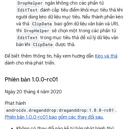
DropHelper
ngăn không cho các phần tử
EditText
đánh cắp tiêu điểm khỏi mục tiêu thả khi
người dùng kéo dữ liệu mục tiêu. Nếu thành phần kéo
và thả
ClipData
bao gồm dữ liệu văn bản và URI,
thì
DropHelper
sẽ chọn một trong các phần tử
EditText
trong mục tiêu thả để xử lý dữ liệu văn
bản khi
ClipData
được thả.
Để biết thêm thông tin, hãy xem hướng dẫn
Kéo và thả
dành cho nhà phát triển.
Phiên bản 1
.
0
.
0-rc01
Ngày 20 tháng 4 năm 2020
Phát hành
androidx.draganddrop:draganddrop:1.0.0-rc01
.
Phiên bản 1.0.0-rc01 bao gồm các thay đổi sau.
Không có thay đổi nào kể từ bản phát hành thử