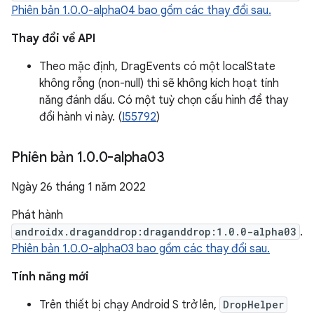
Phiên bản 1.0.0-alpha04 bao gồm các thay đổi sau.
Thay đổi về API
Theo mặc định, DragEvents có một localState
không rỗng (non-null) thì sẽ không kích hoạt tính
năng đánh dấu. Có một tuỳ chọn cấu hình để thay
đổi hành vi này. (
I55792
)
Phiên bản 1
.
0
.
0-alpha03
Ngày 26 tháng 1 năm 2022
Phát hành
androidx.draganddrop:draganddrop:1.0.0-alpha03
.
Phiên bản 1.0.0-alpha03 bao gồm các thay đổi sau.
Tính năng mới
Trên thiết bị chạy Android S trở lên,
DropHelper