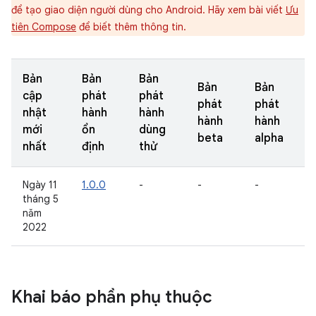
để tạo giao diện người dùng cho Android. Hãy xem bài viết
Ưu
tiên Compose
để biết thêm thông tin.
Bản
Bản
Bản
Bản
Bản
cập
phát
phát
phát
phát
nhật
hành
hành
hành
hành
mới
ổn
dùng
beta
alpha
nhất
định
thử
Ngày 11
1.0.0
-
-
-
tháng 5
năm
2022
Khai báo phần phụ thuộc