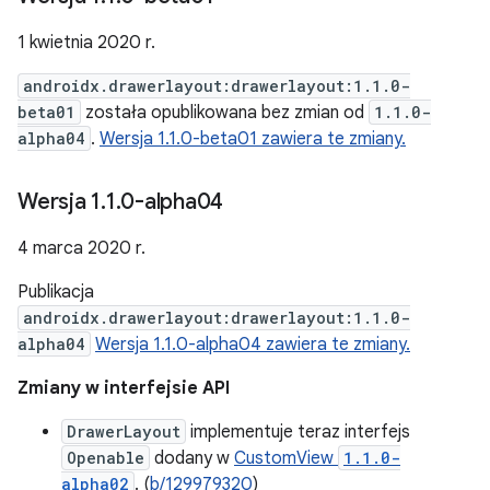
1 kwietnia 2020 r.
androidx.drawerlayout:drawerlayout:1.1.0-
beta01
została opublikowana bez zmian od
1.1.0-
alpha04
.
Wersja 1.1.0-beta01 zawiera te zmiany.
Wersja 1
.
1
.
0-alpha04
4 marca 2020 r.
Publikacja
androidx.drawerlayout:drawerlayout:1.1.0-
alpha04
Wersja 1.1.0-alpha04 zawiera te zmiany.
Zmiany w interfejsie API
DrawerLayout
implementuje teraz interfejs
Openable
dodany w
CustomView
1.1.0-
alpha02
. (
b/129979320
)