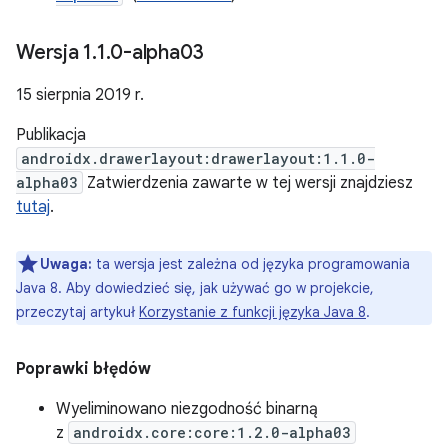
Wersja 1
.
1
.
0-alpha03
15 sierpnia 2019 r.
Publikacja
androidx.drawerlayout:drawerlayout:1.1.0-
alpha03
Zatwierdzenia zawarte w tej wersji znajdziesz
tutaj
.
Uwaga:
ta wersja jest zależna od języka programowania
Java 8. Aby dowiedzieć się, jak używać go w projekcie,
przeczytaj artykuł
Korzystanie z funkcji języka Java 8
.
Poprawki błędów
Wyeliminowano niezgodność binarną
z
androidx.core:core:1.2.0-alpha03