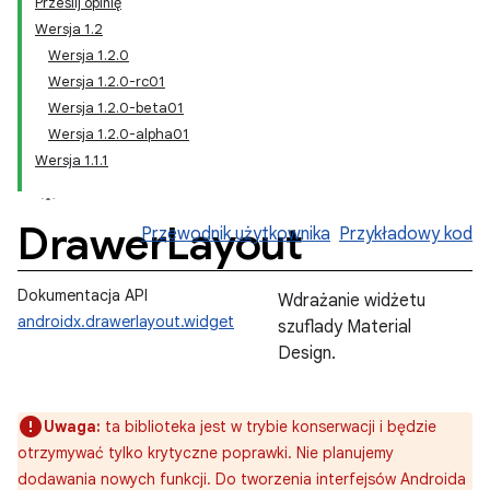
Prześlij opinię
Wersja 1.2
Wersja 1.2.0
Wersja 1.2.0-rc01
Wersja 1.2.0-beta01
Wersja 1.2.0-alpha01
Wersja 1.1.1
Drawer
Layout
Przewodnik użytkownika
Przykładowy kod
Dokumentacja API
Wdrażanie widżetu
androidx.drawerlayout.widget
szuflady Material
Design.
Uwaga:
ta biblioteka jest w trybie konserwacji i będzie
otrzymywać tylko krytyczne poprawki. Nie planujemy
dodawania nowych funkcji. Do tworzenia interfejsów Androida