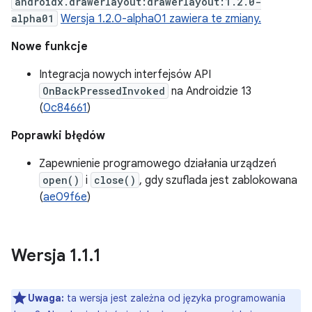
androidx.drawerlayout:drawerlayout:1.2.0-
alpha01
Wersja 1.2.0-alpha01 zawiera te zmiany.
Nowe funkcje
Integracja nowych interfejsów API
OnBackPressedInvoked
na Androidzie 13
(
0c84661
)
Poprawki błędów
Zapewnienie programowego działania urządzeń
open()
i
close()
, gdy szuflada jest zablokowana
(
ae09f6e
)
Wersja 1
.
1
.
1
Uwaga:
ta wersja jest zależna od języka programowania