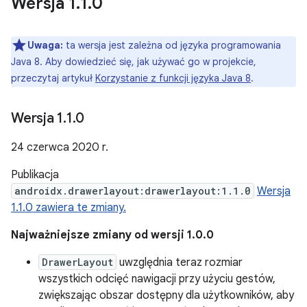
Wersja 1
.
1
.
0
Uwaga:
ta wersja jest zależna od języka programowania
Java 8. Aby dowiedzieć się, jak używać go w projekcie,
przeczytaj artykuł
Korzystanie z funkcji języka Java 8
.
Wersja 1
.
1
.
0
24 czerwca 2020 r.
Publikacja
androidx.drawerlayout:drawerlayout:1.1.0
Wersja
1.1.0 zawiera te zmiany.
Najważniejsze zmiany od wersji 1.0.0
DrawerLayout
uwzględnia teraz rozmiar
wszystkich odcięć nawigacji przy użyciu gestów,
zwiększając obszar dostępny dla użytkowników, aby