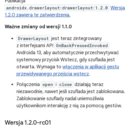
Publikacja
androidx.drawerlayout:drawerlayout:1.2.0
Wersja
1.2.0 zawiera te zatwierdzenia.
Ważne zmiany od wersji 1.1.0
DrawerLayout
jest teraz zintegrowany
z interfejsami API
OnBackPressedInvoked
Androida 13, aby automatycznie przechwytywać
systemowy przycisk Wstecz, gdy szuflada jest
otwarta. Wymaga to
włączenia w aplikacji gestu
przewidywanego przejścia wstecz
.
Połączenia
open
i
close
działają teraz
niezawodnie, nawet jeśli szuflada jest zablokowana.
Zablokowanie szuflady nadal uniemożliwia
użytkownikom interakcję z nią za pomocą gestów.
Wersja 1
.
2
.
0-rc01