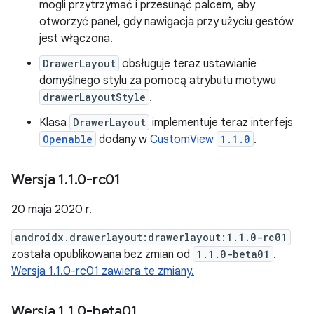
mogli przytrzymać i przesunąć palcem, aby
otworzyć panel, gdy nawigacja przy użyciu gestów
jest włączona.
DrawerLayout
obsługuje teraz ustawianie
domyślnego stylu za pomocą atrybutu motywu
drawerLayoutStyle
.
Klasa
DrawerLayout
implementuje teraz interfejs
Openable
dodany w
CustomView
1.1.0
.
Wersja 1
.
1
.
0-rc01
20 maja 2020 r.
androidx.drawerlayout:drawerlayout:1.1.0-rc01
została opublikowana bez zmian od
1.1.0-beta01
.
Wersja 1.1.0-rc01 zawiera te zmiany.
Wersja 1
.
1
.
0-beta01