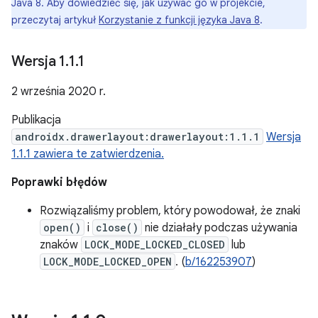
Java 8. Aby dowiedzieć się, jak używać go w projekcie,
przeczytaj artykuł
Korzystanie z funkcji języka Java 8
.
Wersja 1
.
1
.
1
2 września 2020 r.
Publikacja
androidx.drawerlayout:drawerlayout:1.1.1
Wersja
1.1.1 zawiera te zatwierdzenia.
Poprawki błędów
Rozwiązaliśmy problem, który powodował, że znaki
open()
i
close()
nie działały podczas używania
znaków
LOCK_MODE_LOCKED_CLOSED
lub
LOCK_MODE_LOCKED_OPEN
. (
b/162253907
)