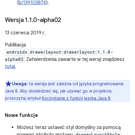
(
b/139103874
).
Wersja 1
.
1
.
0-alpha02
13 czerwca 2019 r.
Publikacja
androidx.drawerlayout:drawerlayout:1.1.0-
alpha02
Zatwierdzenia zawarte w tej wersji znajdziesz
tutaj
.
Uwaga:
ta wersja jest zależna od języka programowania
Java 8. Aby dowiedzieć się, jak używać go w projekcie,
przeczytaj artykuł
Korzystanie z funkcji języka Java 8
.
Nowe funkcje
Możesz teraz ustawić styl domyślny za pomocą
nowego atrybutu motywu
drawerLayoutStyle
.