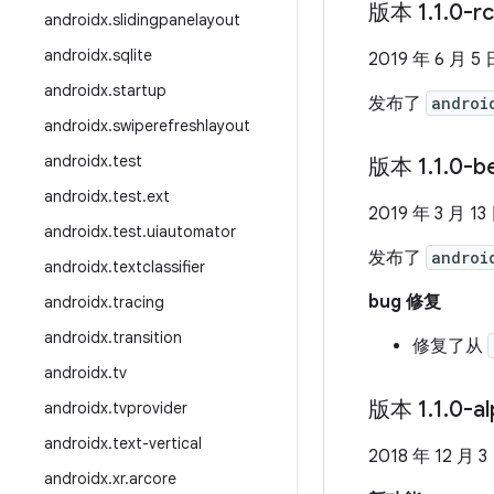
版本 1
.
1
.
0-r
androidx
.
slidingpanelayout
androidx
.
sqlite
2019 年 6 月 5 
androidx
.
startup
发布了
androi
androidx
.
swiperefreshlayout
androidx
.
test
版本 1
.
1
.
0-b
androidx
.
test
.
ext
2019 年 3 月 13
androidx
.
test
.
uiautomator
发布了
androi
androidx
.
textclassifier
bug 修复
androidx
.
tracing
androidx
.
transition
修复了从
androidx
.
tv
版本 1
.
1
.
0-a
androidx
.
tvprovider
androidx
.
text-vertical
2018 年 12 月 3
androidx
.
xr
.
arcore