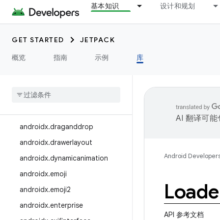
基本知识
设计和规划
androidx.credentials.providerev
ents
androidx.credentials.registry
GET STARTED
JETPACK
androidx.cursoradapter
概览
指南
示例
库
androidx.customview
androidx
.
databinding
androidx
.
datastore
androidx
.
documentfile
AI 翻译可
androidx
.
draganddrop
androidx
.
drawerlayout
Android Developer
androidx
.
dynamicanimation
androidx
.
emoji
Loade
androidx
.
emoji2
androidx
.
enterprise
API 参考文档