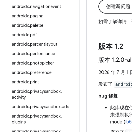
创建新问题
androidx
.
navigationevent
androidx
.
paging
如需了解详情，
androidx
.
palette
androidx
.
pdf
androidx
.
percentlayout
版本 1
.
2
androidx
.
performance
版本 1
.
2
.
0-a
androidx
.
photopicker
2026 年 7 月 1 
androidx
.
preference
androidx
.
print
发布了
androi
androidx
.
privacysandbox
.
bug 修复
activity
androidx
.
privacysandbox
.
ads
此库现在
来强制执行正确用
androidx
.
privacysandbox
.
mode (
Ib
plugins
androidx
.
privacysandbox
.