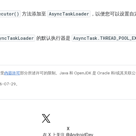
ecutor()
方法添加至
AsyncTaskLoader
，以便您可以设置自定
yncTaskLoader
的默认执行器是
AsyncTask.THREAD_POOL_E
例受
内容许可
部分所述许可的限制。Java 和 OpenJDK 是 Oracle 和/或其
6-07-29。
X
在 X 上关注 @AndroidDev