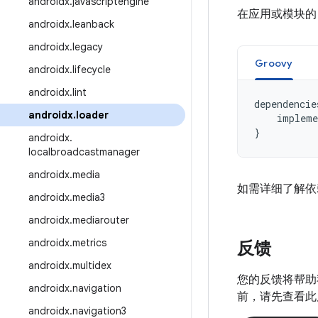
androidx
.
javascriptengine
在应用或模块
androidx
.
leanback
androidx
.
legacy
Groovy
androidx
.
lifecycle
androidx
.
lint
dependencie
androidx
.
loader
impleme
}
androidx
.
localbroadcastmanager
androidx
.
media
如需详细了解依
androidx
.
media3
androidx
.
mediarouter
androidx
.
metrics
反馈
androidx
.
multidex
您的反馈将帮助
androidx
.
navigation
前，请先查看此
androidx
.
navigation3