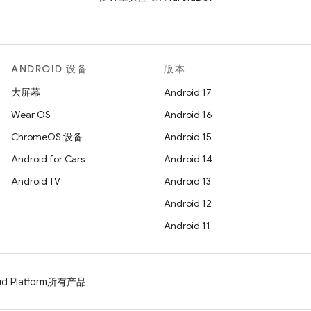
ANDROID 设备
版本
大屏幕
Android 17
Wear OS
Android 16
ChromeOS 设备
Android 15
Android for Cars
Android 14
Android TV
Android 13
Android 12
Android 11
d Platform
所有产品