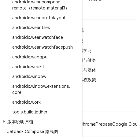
androidx
.
wear
.
compose
.
remote（remote-material3）
androidx
.
wear
.
protolayout
androidx
.
wear
.
tiles
关于 ANDROID
发现
androidx
.
wear
.
watchface
Android
游戏
androidx
.
wear
.
watchfacepush
适用于企业的 Android
机器学习
androidx
.
webgpu
安全
健康与健身
androidx
.
webkit
源代码
相机与媒体
androidx
.
window
新闻
隐私权政策
androidx
.
window
.
extensions
.
博客
5G
core
播客
androidx
.
work
tools
.
build
.
jetifier
版本说明归档
Android
Chrome
Firebase
Google Clou
Jetpack Compose 路线图