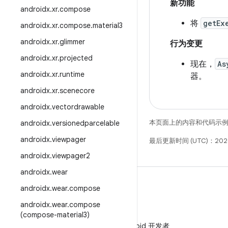
新功能
androidx
.
xr
.
compose
将
getEx
androidx
.
xr
.
compose
.
material3
androidx
.
xr
.
glimmer
行为变更
androidx
.
xr
.
projected
现在，
As
androidx
.
xr
.
runtime
器。
androidx
.
xr
.
scenecore
androidx
.
vectordrawable
本页面上的内容和代码示
androidx
.
versionedparcelable
androidx
.
viewpager
最后更新时间 (UTC)：202
androidx
.
viewpager2
androidx
.
wear
androidx
.
wear
.
compose
androidx
.
wear
.
compose
(compose-material3)
微信
在微信中关注 Android 开发者