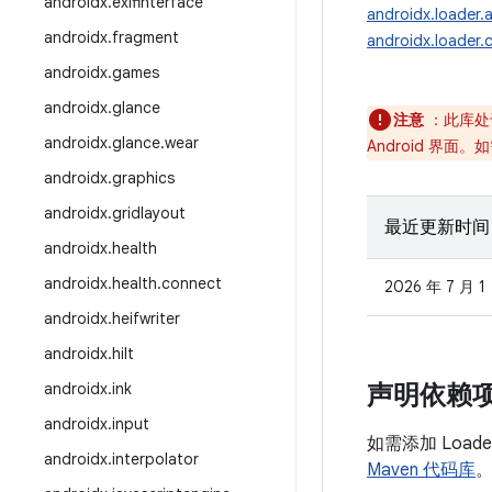
androidx
.
exifinterface
androidx.loader.
androidx
.
fragment
androidx.loader.
androidx
.
games
androidx
.
glance
注意
：此库处
androidx
.
glance
.
wear
Android 界
androidx
.
graphics
androidx
.
gridlayout
最近更新时间
androidx
.
health
androidx
.
health
.
connect
2026 年 7 月 1
androidx
.
heifwriter
androidx
.
hilt
androidx
.
ink
声明依赖
androidx
.
input
如需添加 Loa
androidx
.
interpolator
Maven 代码库