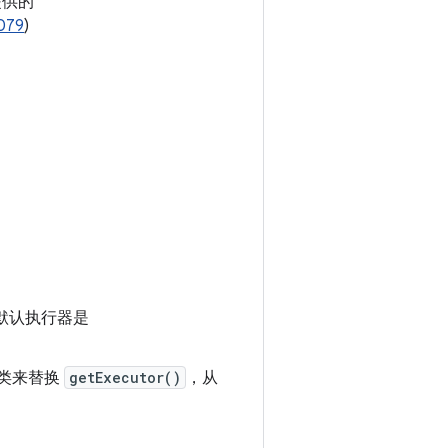
提供的
079
)
默认执行器是
类来替换
getExecutor()
，从