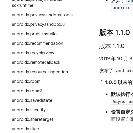
废弃了
a
sdkruntime
android.
androidx
.
privacysandbox
.
tools
androidx
.
privacysandbox
.
ui
版本 1
.
1
.
0
androidx
.
profileinstaller
androidx
.
recommendation
版本 1
.
1
.
0
androidx
.
recyclerview
2019 年 10 月 9
androidx
.
remotecallback
发布了
androi
androidx
.
resourceinspection
androidx
.
room
自 1.0.0 以
androidx
.
room3
默认执行
androidx
.
savedstate
AsyncTa
androidx
.
security
设置自定
而设置自
androidx
.
sharetarget
androidx
.
slice