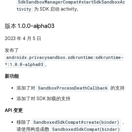
SdkSandboxManagerCompat#startSdkSandboxAc
tivity
为 SDK 启动 activity。
版本 1
.
0
.
0-alpha03
2023 年 4 月 5 日
发布了
androidx.privacysandbox.sdkruntime:sdkruntime-
*:1.0.0-alpha03
。
新功能
添加了对
SandboxProcessDeathCallback
的支持
添加了对 SDK 卸载的支持
API 变更
移除了
SandboxedSdkCompat#create(binder)
，
请使用构造函数
SandboxedSdkCompat(binder)