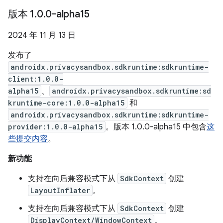
版本 1
.
0
.
0-alpha15
2024 年 11 月 13 日
发布了
androidx.privacysandbox.sdkruntime:sdkruntime-
client:1.0.0-
alpha15
、
androidx.privacysandbox.sdkruntime:sd
kruntime-core:1.0.0-alpha15
和
androidx.privacysandbox.sdkruntime:sdkruntime-
provider:1.0.0-alpha15
。版本 1.0.0-alpha15 中包含
这
些提交内容
。
新功能
支持在向后兼容模式下从
SdkContext
创建
LayoutInflater
。
支持在向后兼容模式下从
SdkContext
创建
DisplayContext/WindowContext
。