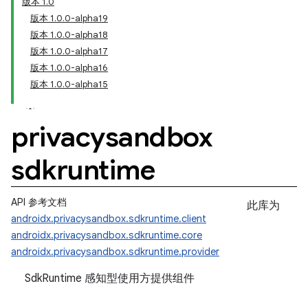
版本 1.0
版本 1.0.0-alpha19
版本 1.0.0-alpha18
版本 1.0.0-alpha17
版本 1.0.0-alpha16
版本 1.0.0-alpha15
privacysandbox
sdkruntime
API 参考文档
此库为
androidx.privacysandbox.sdkruntime.client
androidx.privacysandbox.sdkruntime.core
androidx.privacysandbox.sdkruntime.provider
SdkRuntime 感知型使用方提供组件