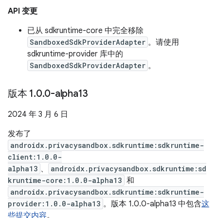
API 变更
已从 sdkruntime-core 中完全移除
SandboxedSdkProviderAdapter
。请使用
sdkruntime-provider 库中的
SandboxedSdkProviderAdapter
。
版本 1
.
0
.
0-alpha13
2024 年 3 月 6 日
发布了
androidx.privacysandbox.sdkruntime:sdkruntime-
client:1.0.0-
alpha13
、
androidx.privacysandbox.sdkruntime:sd
kruntime-core:1.0.0-alpha13
和
androidx.privacysandbox.sdkruntime:sdkruntime-
provider:1.0.0-alpha13
。版本 1.0.0-alpha13 中包含
这
些提交内容
。