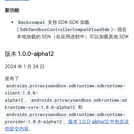
新功能
Backcompat
支持 SDK-SDK 加载
(
SdkSandboxControllerCompat#loadSdk
) - 现在
本地加载的 SDK（在应用进程中）可以加载其他 SDK
版本 1
.
0
.
0-alpha12
2024 年 1 月 24 日
发布了
androidx.privacysandbox.sdkruntime:sdkruntime-
client:1.0.0-
alpha12
、
androidx.privacysandbox.sdkruntime:sd
kruntime-core:1.0.0-alpha12
和
androidx.privacysandbox.sdkruntime:sdkruntime-
provider:1.0.0-alpha12
。
版本 1.0.0-alpha12 中包含这
些提交内容
。