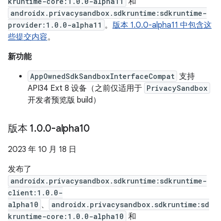
kruntime-core:1.0.0-alpha11
和
androidx.privacysandbox.sdkruntime:sdkruntime-
provider:1.0.0-alpha11
。
版本 1.0.0-alpha11 中包含这
些提交内容
。
新功能
AppOwnedSdkSandboxInterfaceCompat
支持
API34 Ext 8 设备（之前仅适用于
PrivacySandbox
开发者预览版 build）
版本 1
.
0
.
0-alpha10
2023 年 10 月 18 日
发布了
androidx.privacysandbox.sdkruntime:sdkruntime-
client:1.0.0-
alpha10
、
androidx.privacysandbox.sdkruntime:sd
kruntime-core:1.0.0-alpha10
和