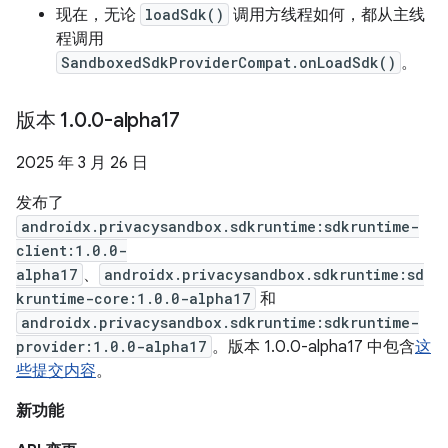
现在，无论
loadSdk()
调用方线程如何，都从主线
程调用
SandboxedSdkProviderCompat.onLoadSdk()
。
版本 1
.
0
.
0-alpha17
2025 年 3 月 26 日
发布了
androidx.privacysandbox.sdkruntime:sdkruntime-
client:1.0.0-
alpha17
、
androidx.privacysandbox.sdkruntime:sd
kruntime-core:1.0.0-alpha17
和
androidx.privacysandbox.sdkruntime:sdkruntime-
provider:1.0.0-alpha17
。版本 1.0.0-alpha17 中包含
这
些提交内容
。
新功能