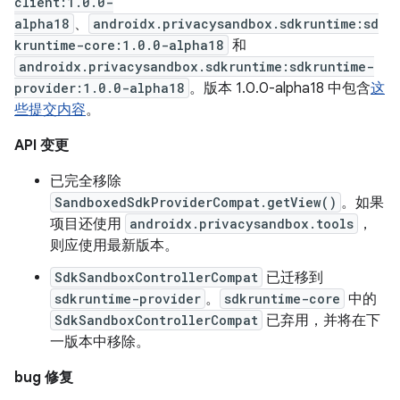
client:1.0.0-
alpha18
、
androidx.privacysandbox.sdkruntime:sd
kruntime-core:1.0.0-alpha18
和
androidx.privacysandbox.sdkruntime:sdkruntime-
provider:1.0.0-alpha18
。版本 1.0.0-alpha18 中包含
这
些提交内容
。
API 变更
已完全移除
SandboxedSdkProviderCompat.getView()
。如果
项目还使用
androidx.privacysandbox.tools
，
则应使用最新版本。
SdkSandboxControllerCompat
已迁移到
sdkruntime-provider
。
sdkruntime-core
中的
SdkSandboxControllerCompat
已弃用，并将在下
一版本中移除。
bug 修复