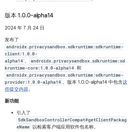
版本 1
.
0
.
0-alpha14
2024 年 7 月 24 日
发布了
androidx.privacysandbox.sdkruntime:sdkruntime-
client:1.0.0-
alpha14
、
androidx.privacysandbox.sdkruntime:sd
kruntime-core:1.0.0-alpha14
和
androidx.privacysandbox.sdkruntime:sdkruntime-
provider:1.0.0-alpha14
。版本 1.0.0-alpha14 中包含
这
些提交内容
。
新功能
引入了
SdkSandboxControllerCompat#getClientPackag
eName
以检索客户端应用软件包名称。