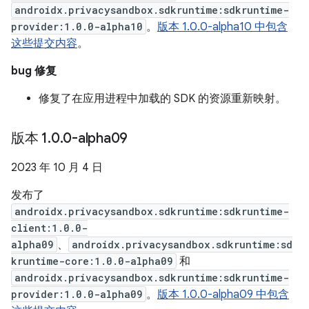
androidx.privacysandbox.sdkruntime:sdkruntime-
provider:1.0.0-alpha10
。
版本 1.0.0-alpha10 中包含
这些提交内容
。
bug 修复
修复了在应用进程中加载的 SDK 的资源重新映射。
版本 1
.
0
.
0-alpha09
2023 年 10 月 4 日
发布了
androidx.privacysandbox.sdkruntime:sdkruntime-
client:1.0.0-
alpha09
、
androidx.privacysandbox.sdkruntime:sd
kruntime-core:1.0.0-alpha09
和
androidx.privacysandbox.sdkruntime:sdkruntime-
provider:1.0.0-alpha09
。
版本 1.0.0-alpha09 中包含