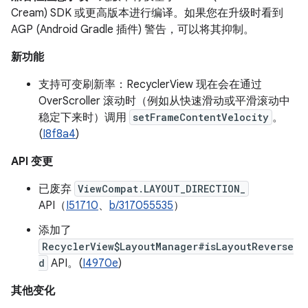
Cream) SDK 或更高版本进行编译。如果您在升级时看到
AGP (Android Gradle 插件) 警告，可以将其抑制。
新功能
支持可变刷新率：RecyclerView 现在会在通过
OverScroller 滚动时（例如从快速滑动或平滑滚动中
稳定下来时）调用
setFrameContentVelocity
。
(
I8f8a4
)
API 变更
已废弃
ViewCompat.LAYOUT_DIRECTION_
API（
I51710
、
b/317055535
）
添加了
RecyclerView$LayoutManager#isLayoutReverse
d
API。(
I4970e
)
其他变化