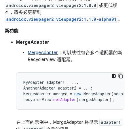
androidx.viewpager2:viewpager2:1.0.0
或更低版
本，请务必更新到
androidx.viewpager2:viewpager2:1.1.0-alpha01
。
新功能
MergeAdapter
MergeAdapter
：可以线性组合多个适配器的新
RecyclerView 适配器。
MyAdapter
adapter1
=
...;
AnotherAdapter
adapter2
=
...;
MergeAdapter
merged
=
new
MergeAdapter
(
adapte
recyclerView
.
setAdapter
(
mergedAdapter
);
在上面的示例中，MergeAdapter 将显示
adapter1