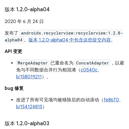
版本 1
.
2
.
0-alpha04
2020 年 6 月 24 日
发布了
androidx.recyclerview:recyclerview:1.2.0-
alpha04
。
版本 1.2.0-alpha04 中包含这些提交内容
。
API 变更
MergeAdapter
已重命名为
ConcatAdapter
，以避
免与不同数据合并行为相混淆（
c0540c
、
b/158019211
）。
bug 修复
改进了所有可见项均被移除后的自动滚动（
fe8670
、
b/154124815
）
版本 1
.
2
.
0-alpha03