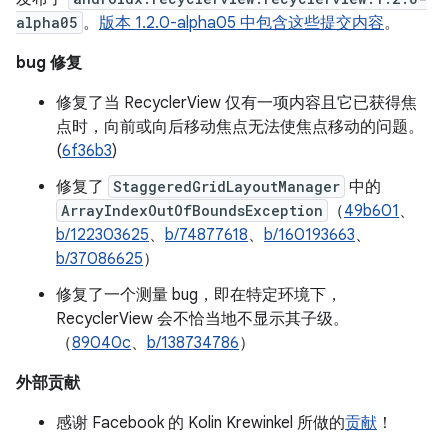
alpha05
。
版本 1.2.0-alpha05 中包含这些提交内容
。
bug 修复
修复了当 RecyclerView 仅有一项内容且它已获得焦
点时，向前或向后移动焦点无法使焦点移动的问题。
(
6f36b3
)
修复了
StaggeredGridLayoutManager
中的
ArrayIndexOutOfBoundsException
（
49b601
、
b/122303625
、
b/74877618
、
b/160193663
、
b/37086625
）
修复了一个测量 bug，即在特定环境下，
RecyclerView 会不恰当地不显示其子级。
（
89040c
、
b/138734786
）
外部贡献
感谢 Facebook 的 Kolin Krewinkel 所做的
贡献
！