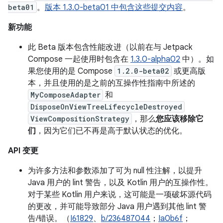
beta01
。
版本 1.3.0-beta01 中包含这些提交内容
。
新功能
此 Beta 版本包含性能改进（以前在与 Jetpack
Compose 一起使用时包含在
1.3.0-alpha02
中）。如
果您使用的是 Compose
1.2.0-beta02
或更高版
本，并且使用的是之前的互操作性指南中所述的
MyComposeAdapter
和
DisposeOnViewTreeLifecycleDestroyed
ViewCompositionStrategy
，那么
您应该移除它
们
，因为它们已不再是高于默认状态的优化。
API 变更
为许多方法和参数添加了可为 null 性注解，以提升
Java 用户的 lint 警告，以及 Kotlin 用户的互操作性。
对于某些 Kotlin 用户来说，这可能是一项破坏源代码
的更改，并可能导致部分 Java 用户遇到其他 lint 警
告/错误。（
I61829
、
b/236487044
；
Ia0b6f
；