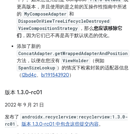
更高版本，并且使用的是之前的互操作性指南中所述
的
MyComposeAdapter
和
DisposeOnViewTreeLifecycleDestroyed
ViewCompositionStrategy
，那么
您应该移除它
们
，因为它们已不再是高于默认状态的优化。
添加了新的
ConcatAdapter.getWrappedAdapterAndPosition
方法，以便在您没有
ViewHolder
（例如
SpanSizeLookup
）的情况下检索封装的适配器信息
（
I2bd4c
、
b/191543920
）
版本 1
.
3
.
0-rc01
2022 年 9 月 21 日
发布了
androidx.recyclerview:recyclerview:1.3.0-
rc01
。
版本 1.3.0-rc01 中包含这些提交内容
。