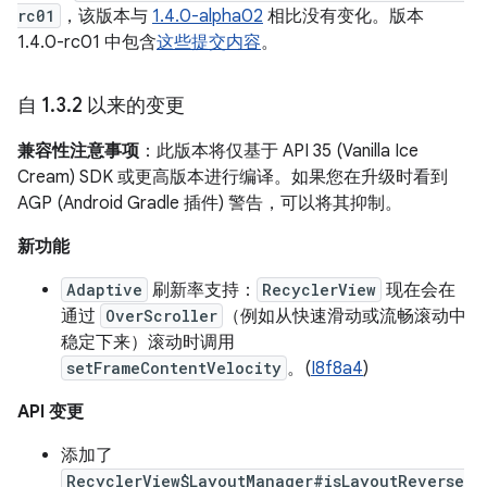
rc01
，该版本与
1.4.0-alpha02
相比没有变化。版本
1.4.0-rc01 中包含
这些提交内容
。
自 1
.
3
.
2 以来的变更
兼容性注意事项
：此版本将仅基于 API 35 (Vanilla Ice
Cream) SDK 或更高版本进行编译。如果您在升级时看到
AGP (Android Gradle 插件) 警告，可以将其抑制。
新功能
Adaptive
刷新率支持：
RecyclerView
现在会在
通过
OverScroller
（例如从快速滑动或流畅滚动中
稳定下来）滚动时调用
setFrameContentVelocity
。(
I8f8a4
)
API 变更
添加了
RecyclerView$LayoutManager#isLayoutReverse