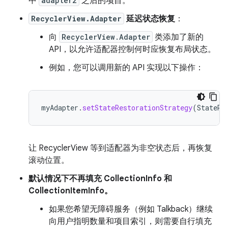
中
adapter2
之后的项目。
RecyclerView.Adapter
延迟状态恢复
：
向
RecyclerView.Adapter
类添加了新的
API，以允许适配器控制何时应恢复布局状态。
例如，您可以调用新的 API 实现以下操作：
myAdapter
.
setStateRestorationStrategy
(
StateRe
让 RecyclerView 等到适配器为非空状态后，再恢复
滚动位置。
默认情况下不再填充 CollectionInfo 和
CollectionItemInfo。
如果您希望无障碍服务（例如 Talkback）继续
向用户指明数量和项目索引，则需要自行填充