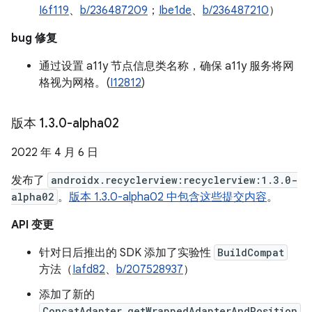
I6f119
、
b/236487209
；
Ibe1de
、
b/236487210
）
bug 修复
通过设置 a11y 节点信息类名称，确保 a11y 服务将网
格视为网格。(
I12812
)
版本 1
.
3
.
0-alpha02
2022 年 4 月 6 日
发布了
androidx.recyclerview:recyclerview:1.3.0-
alpha02
。
版本 1.3.0-alpha02 中包含这些提交内容
。
API 变更
针对日后推出的 SDK 添加了实验性
BuildCompat
方法（
Iafd82
、
b/207528937
）
添加了新的
ConcatAdapter.getWrappedAdapterAndPosition