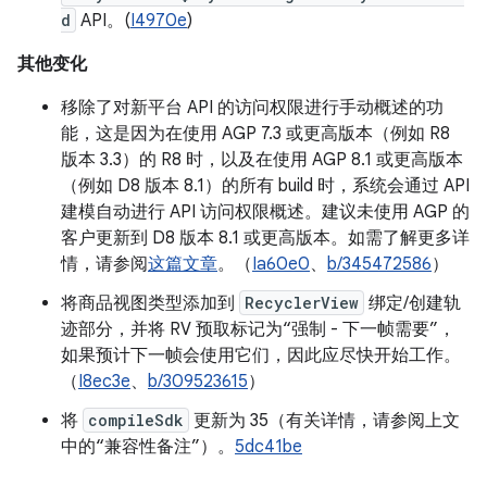
d
API。(
I4970e
)
其他变化
移除了对新平台 API 的访问权限进行手动概述的功
能，这是因为在使用 AGP 7.3 或更高版本（例如 R8
版本 3.3）的 R8 时，以及在使用 AGP 8.1 或更高版本
（例如 D8 版本 8.1）的所有 build 时，系统会通过 API
建模自动进行 API 访问权限概述。建议未使用 AGP 的
客户更新到 D8 版本 8.1 或更高版本。如需了解更多详
情，请参阅
这篇文章
。（
Ia60e0
、
b/345472586
）
将商品视图类型添加到
RecyclerView
绑定/创建轨
迹部分，并将 RV 预取标记为“强制 - 下一帧需要”，
如果预计下一帧会使用它们，因此应尽快开始工作。
（
I8ec3e
、
b/309523615
）
将
compileSdk
更新为 35（有关详情，请参阅上文
中的“兼容性备注”）。
5dc41be