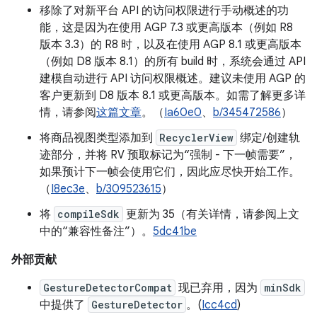
移除了对新平台 API 的访问权限进行手动概述的功
能，这是因为在使用 AGP 7.3 或更高版本（例如 R8
版本 3.3）的 R8 时，以及在使用 AGP 8.1 或更高版本
（例如 D8 版本 8.1）的所有 build 时，系统会通过 API
建模自动进行 API 访问权限概述。建议未使用 AGP 的
客户更新到 D8 版本 8.1 或更高版本。如需了解更多详
情，请参阅
这篇文章
。（
Ia60e0
、
b/345472586
）
将商品视图类型添加到
RecyclerView
绑定/创建轨
迹部分，并将 RV 预取标记为“强制 - 下一帧需要”，
如果预计下一帧会使用它们，因此应尽快开始工作。
（
I8ec3e
、
b/309523615
）
将
compileSdk
更新为 35（有关详情，请参阅上文
中的“兼容性备注”）。
5dc41be
外部贡献
GestureDetectorCompat
现已弃用，因为
minSdk
中提供了
GestureDetector
。(
Icc4cd
)