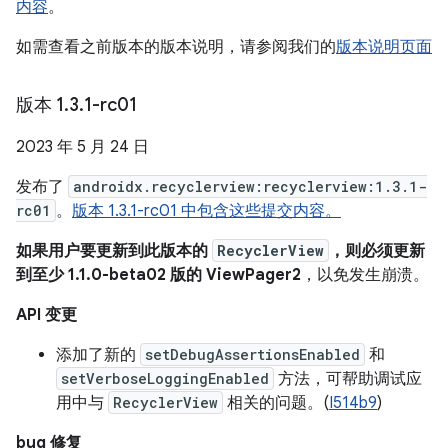
内容
。
如需查看之前版本的版本说明，请参阅我们的
版本说明页面
版本 1
.
3
.
1-rc01
2023 年 5 月 24 日
发布了
androidx.recyclerview:recyclerview:1.3.1-
rc01
。
版本 1.3.1-rc01 中包含这些提交内容。
如果用户要更新到此版本的
RecyclerView
，则必须更新
到至少 1.1.0-beta02 版的 ViewPager2
，以免发生崩溃。
API 变更
添加了新的
setDebugAssertionsEnabled
和
setVerboseLoggingEnabled
方法，可帮助调试应
用中与
RecyclerView
相关的问题。(
I514b9
)
bug 修复