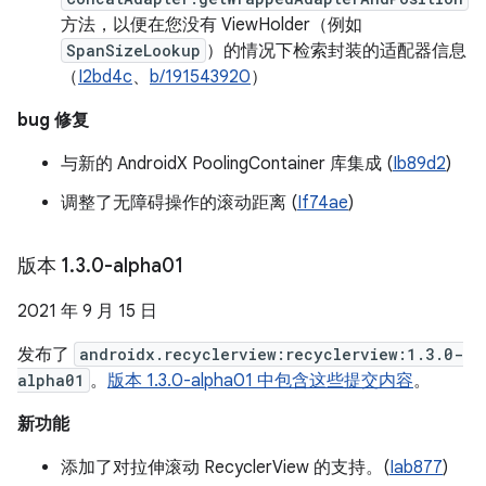
方法，以便在您没有 ViewHolder（例如
SpanSizeLookup
）的情况下检索封装的适配器信息
（
I2bd4c
、
b/191543920
）
bug 修复
与新的 AndroidX PoolingContainer 库集成 (
Ib89d2
)
调整了无障碍操作的滚动距离 (
If74ae
)
版本 1
.
3
.
0-alpha01
2021 年 9 月 15 日
发布了
androidx.recyclerview:recyclerview:1.3.0-
alpha01
。
版本 1.3.0-alpha01 中包含这些提交内容
。
新功能
添加了对拉伸滚动 RecyclerView 的支持。(
Iab877
)