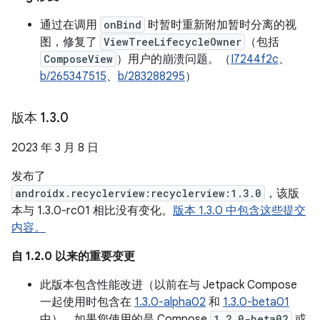
通过在调用
onBind
时暂时重新附加暂时分离的视
图，修复了
ViewTreeLifecycleOwner
（包括
ComposeView
）用户的崩溃问题。（
I7244f2c
、
b/265347515
、
b/283288295
）
版本 1
.
3
.
0
2023 年 3 月 8 日
发布了
androidx.recyclerview:recyclerview:1.3.0
，该版
本与 1.3.0-rc01 相比没有变化。
版本 1.3.0 中包含这些提交
内容。
自 1.2.0 以来的重要变更
此版本包含性能改进（以前在与 Jetpack Compose
一起使用时包含在
1.3.0-alpha02
和
1.3.0-beta01
中）。如果您使用的是 Compose
1.2.0-beta02
或