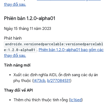
thay đổi sau.
Phiên bản 1
.
2
.
0-alpha01
Ngày 15 tháng 11 năm 2023
Phát hành
androidx.versionedparcelable:versionedparcelabl
e:1.2.0-alpha01
.
Phiên bản 1.2.0-alpha01 bao gồm các
thay đổi sau.
Tính năng mới
Xuất các định nghĩa AIDL ổn định sang các dự án
phụ thuộc (
I473cb
,
b/277084531
)
Thay đổi về API
Thêm chú thích thuộc tính rỗng (
Ic16ed
)