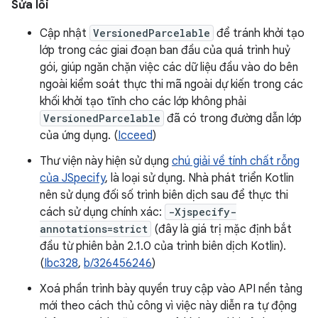
Sửa lỗi
Cập nhật
VersionedParcelable
để tránh khởi tạo
lớp trong các giai đoạn ban đầu của quá trình huỷ
gói, giúp ngăn chặn việc các dữ liệu đầu vào do bên
ngoài kiểm soát thực thi mã ngoài dự kiến trong các
khối khởi tạo tĩnh cho các lớp không phải
VersionedParcelable
đã có trong đường dẫn lớp
của ứng dụng. (
Icceed
)
Thư viện này hiện sử dụng
chú giải về tính chất rỗng
của JSpecify
, là loại sử dụng. Nhà phát triển Kotlin
nên sử dụng đối số trình biên dịch sau để thực thi
cách sử dụng chính xác:
-Xjspecify-
annotations=strict
(đây là giá trị mặc định bắt
đầu từ phiên bản 2.1.0 của trình biên dịch Kotlin).
(
Ibc328
,
b/326456246
)
Xoá phần trình bày quyền truy cập vào API nền tảng
mới theo cách thủ công vì việc này diễn ra tự động