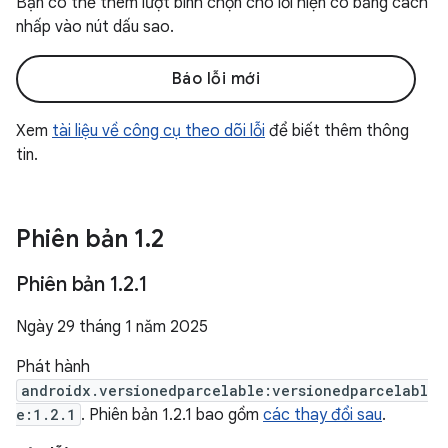
Bạn có thể thêm lượt bình chọn cho lỗi hiện có bằng cách
nhấp vào nút dấu sao.
Báo lỗi mới
Xem
tài liệu về công cụ theo dõi lỗi
để biết thêm thông
tin.
Phiên bản 1
.
2
Phiên bản 1
.
2
.
1
Ngày 29 tháng 1 năm 2025
Phát hành
androidx.versionedparcelable:versionedparcelabl
e:1.2.1
. Phiên bản 1.2.1 bao gồm
các thay đổi sau
.