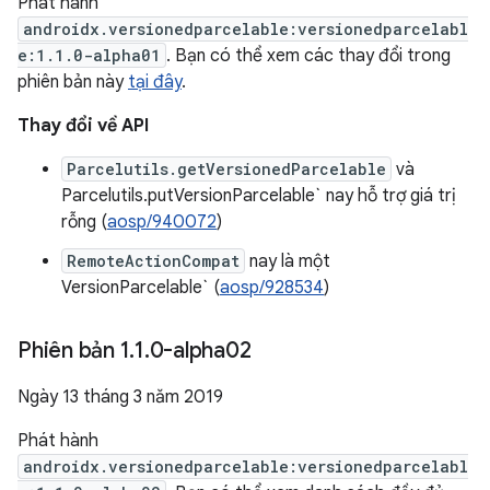
Phát hành
androidx.versionedparcelable:versionedparcelabl
e:1.1.0-alpha01
. Bạn có thể xem các thay đổi trong
phiên bản này
tại đây
.
Thay đổi về API
Parcelutils.getVersionedParcelable
và
Parcelutils.putVersionParcelable` nay hỗ trợ giá trị
rỗng (
aosp/940072
)
RemoteActionCompat
nay là một
VersionParcelable` (
aosp/928534
)
Phiên bản 1
.
1
.
0-alpha02
Ngày 13 tháng 3 năm 2019
Phát hành
androidx.versionedparcelable:versionedparcelabl