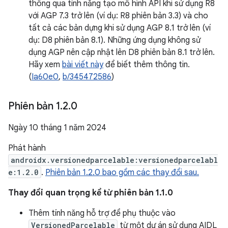
thông qua tính năng tạo mô hình API khi sử dụng R8
với AGP 7.3 trở lên (ví dụ: R8 phiên bản 3.3) và cho
tất cả các bản dựng khi sử dụng AGP 8.1 trở lên (ví
dụ: D8 phiên bản 8.1). Những ứng dụng không sử
dụng AGP nên cập nhật lên D8 phiên bản 8.1 trở lên.
Hãy xem
bài viết này
để biết thêm thông tin.
(
Ia60e0
,
b/345472586
)
Phiên bản 1
.
2
.
0
Ngày 10 tháng 1 năm 2024
Phát hành
androidx.versionedparcelable:versionedparcelabl
e:1.2.0
.
Phiên bản 1.2.0 bao gồm các thay đổi sau.
Thay đổi quan trọng kể từ phiên bản 1.1.0
Thêm tính năng hỗ trợ để phụ thuộc vào
VersionedParcelable
từ một dự án sử dụng AIDL