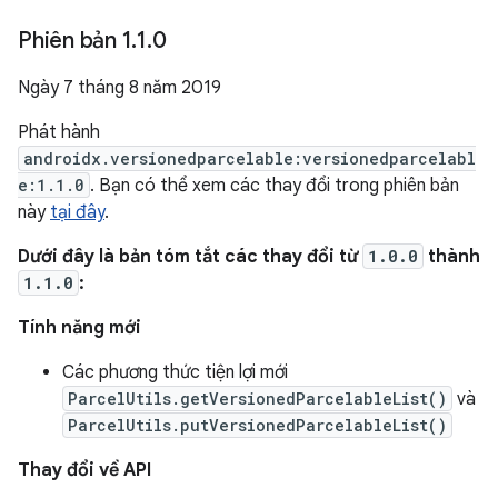
Phiên bản 1
.
1
.
0
Ngày 7 tháng 8 năm 2019
Phát hành
androidx.versionedparcelable:versionedparcelabl
e:1.1.0
. Bạn có thể xem các thay đổi trong phiên bản
này
tại đây
.
Dưới đây là bản tóm tắt các thay đổi từ
1.0.0
thành
1.1.0
:
Tính năng mới
Các phương thức tiện lợi mới
ParcelUtils.getVersionedParcelableList()
và
ParcelUtils.putVersionedParcelableList()
Thay đổi về API