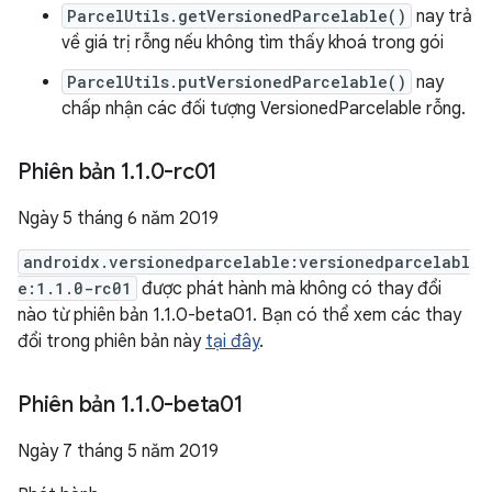
ParcelUtils.getVersionedParcelable()
nay trả
về giá trị rỗng nếu không tìm thấy khoá trong gói
ParcelUtils.putVersionedParcelable()
nay
chấp nhận các đối tượng VersionedParcelable rỗng.
Phiên bản 1
.
1
.
0-rc01
Ngày 5 tháng 6 năm 2019
androidx.versionedparcelable:versionedparcelabl
e:1.1.0-rc01
được phát hành mà không có thay đổi
nào từ phiên bản 1.1.0-beta01. Bạn có thể xem các thay
đổi trong phiên bản này
tại đây
.
Phiên bản 1
.
1
.
0-beta01
Ngày 7 tháng 5 năm 2019