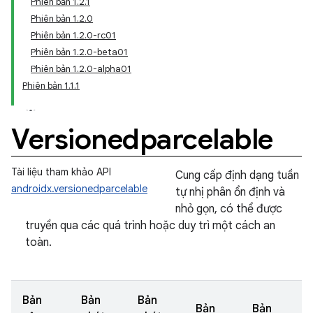
Phiên bản 1.2.1
Phiên bản 1.2.0
Phiên bản 1.2.0-rc01
Phiên bản 1.2.0-beta01
Phiên bản 1.2.0-alpha01
Phiên bản 1.1.1
Versionedparcelable
Tài liệu tham khảo API
Cung cấp định dạng tuần
androidx.versionedparcelable
tự nhị phân ổn định và
nhỏ gọn, có thể được
truyền qua các quá trình hoặc duy trì một cách an
toàn.
Bản
Bản
Bản
Bản
Bản