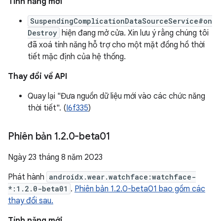
Tính năng mới
SuspendingComplicationDataSourceService#on
Destroy
hiện đang mở cửa. Xin lưu ý rằng chúng tôi
đã xoá tính năng hỗ trợ cho một mặt đồng hồ thời
tiết mặc định của hệ thống.
Thay đổi về API
Quay lại "Đưa nguồn dữ liệu mới vào các chức năng
thời tiết". (
I6f335
)
Phiên bản 1
.
2
.
0-beta01
Ngày 23 tháng 8 năm 2023
Phát hành
androidx.wear.watchface:watchface-
*:1.2.0-beta01
.
Phiên bản 1.2.0-beta01 bao gồm các
thay đổi sau.
Tính năng mới