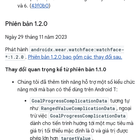
và 6. (
43f0b0
)
Phiên bản 1
.
2
.
0
Ngày 29 tháng 11 năm 2023
Phát hành
androidx.wear.watchface:watchface-
*:1.2.0
.
Phiên bản 1.2.0 bao gồm các thay đổi sau.
Thay đổi quan trọng kể từ phiên bản 1.1.0
Chúng tôi đã thêm tính năng hỗ trợ một số kiểu chức
năng mới mà bạn có thể dùng trên Android T:
GoalProgressComplicationData
tương tự
như
RangedValueComplicationData
, ngoại
trừ việc
GoalProgressComplicationData
dành cho tiến trình hướng tới một mục tiêu mà
giá trị tối thiểu mặc định là 0 và giá trị được
phép lớn hơn
targetValue
.