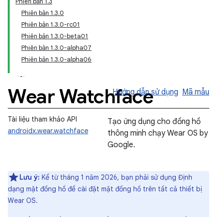
Phiên bản 1.3
Phiên bản 1.3.0
Phiên bản 1.3.0-rc01
Phiên bản 1.3.0-beta01
Phiên bản 1.3.0-alpha07
Phiên bản 1.3.0-alpha06
Wear Watchface
Hướng dẫn sử dụng
Mã mẫu
Tài liệu tham khảo API
Tạo ứng dụng cho đồng hồ
androidx.wear.watchface
thông minh chạy Wear OS by
Google.
Lưu ý:
Kể từ tháng 1 năm 2026, bạn phải sử dụng Định
dạng mặt đồng hồ để cài đặt mặt đồng hồ trên tất cả thiết bị
Wear OS.