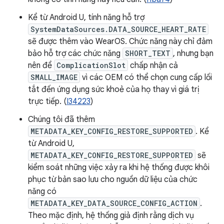
Kể từ Android U, tính năng hỗ trợ
SystemDataSources.DATA_SOURCE_HEART_RATE
sẽ được thêm vào WearOS. Chức năng này chỉ đảm
bảo hỗ trợ các chức năng
SHORT_TEXT
, nhưng bạn
nên để
ComplicationSlot
chấp nhận cả
SMALL_IMAGE
vì các OEM có thể chọn cung cấp lối
tắt đến ứng dụng sức khoẻ của họ thay vì giá trị
trực tiếp. (
I34223
)
Chúng tôi đã thêm
METADATA_KEY_CONFIG_RESTORE_SUPPORTED
. Kể
từ Android U,
METADATA_KEY_CONFIG_RESTORE_SUPPORTED
sẽ
kiểm soát những việc xảy ra khi hệ thống được khôi
phục từ bản sao lưu cho nguồn dữ liệu của chức
năng có
METADATA_KEY_DATA_SOURCE_CONFIG_ACTION
.
Theo mặc định, hệ thống giả định rằng dịch vụ