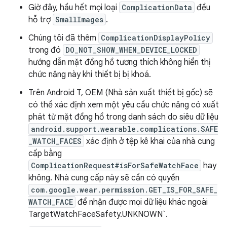
Giờ đây, hầu hết mọi loại
ComplicationData
đều
hỗ trợ
SmallImages
.
Chúng tôi đã thêm
ComplicationDisplayPolicy
trong đó
DO_NOT_SHOW_WHEN_DEVICE_LOCKED
hướng dẫn mặt đồng hồ tương thích không hiển thị
chức năng này khi thiết bị bị khoá.
Trên Android T, OEM (Nhà sản xuất thiết bị gốc) sẽ
có thể xác định xem một yêu cầu chức năng có xuất
phát từ mặt đồng hồ trong danh sách do siêu dữ liệu
android.support.wearable.complications.SAFE
_WATCH_FACES
xác định ở tệp kê khai của nhà cung
cấp bằng
ComplicationRequest#isForSafeWatchFace
hay
không. Nhà cung cấp này sẽ cần có quyền
com.google.wear.permission.GET_IS_FOR_SAFE_
WATCH_FACE
để nhận được mọi dữ liệu khác ngoài
TargetWatchFaceSafety.UNKNOWN`.