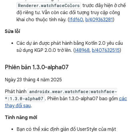
Renderer.watchfaceColors
trước đây hiện ở chế
độ riêng tư. Vẫn còn các đối tượng truy cập công
khai cho thuộc tính này. (
Ifdf60
,
b/409363281
)
Sửa lỗi
Các dự án được phát hành bằng Kotlin 2.0 yêu cầu
sử dụng KGP 2.0.0 trở lên. (
I48968
,
b/407632515
)
Phiên bản 1
.
3
.
0-alpha07
Ngày 23 tháng 4 năm 2025
Phát hành
androidx.wear.watchface:watchface-
*:1.3.0-alpha07
. Phiên bản 1.3.0-alpha07 bao gồm
các
thay đổi sau
.
Tính năng mới
Bạn có thể xác định giản đồ UserStyle của mặt