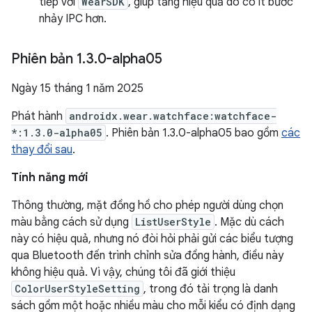
tiếp với
WearSDK
, giúp tăng hiệu quả do có ít bước
nhảy IPC hơn.
Phiên bản 1
.
3
.
0-alpha05
Ngày 15 tháng 1 năm 2025
Phát hành
androidx.wear.watchface:watchface-
*:1.3.0-alpha05
. Phiên bản 1.3.0-alpha05 bao gồm
các
thay đổi sau
.
Tính năng mới
Thông thường, mặt đồng hồ cho phép người dùng chọn
màu bằng cách sử dụng
ListUserStyle
. Mặc dù cách
này có hiệu quả, nhưng nó đòi hỏi phải gửi các biểu tượng
qua Bluetooth đến trình chỉnh sửa đồng hành, điều này
không hiệu quả. Vì vậy, chúng tôi đã giới thiệu
ColorUserStyleSetting
, trong đó tải trọng là danh
sách gồm một hoặc nhiều màu cho mỗi kiểu có định dạng