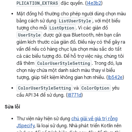
PLICATION_EXTRAS
đặc quyền. (
I4e3b2
)
Mặt đồng hồ thường cho phép người dùng chọn màu
bằng cách sử dụng
ListUserStyle
, với một biểu
tượng cho mỗi
ListOption
. Vì các giản đồ
UserStyle
được gửi qua Bluetooth, nên bạn cần
giảm kích thước của giản đồ. Điều này có thể gây ra
vấn đề nếu có hàng chục lựa chọn màu sắc do tất
cả các biểu tượng đó. Để hỗ trợ việc này, chúng tôi
đã thêm
ColorUserStyleSetting
. Trong đó, lựa
chọn này chứa một danh sách màu thay vì biểu
tượng, giúp tiết kiệm không gian hơn nhiều. (
Ib542e
)
ColorUserStyleSetting
và
ColorOption
yêu
cầu API 34 để sử dụng. (
I8771d
)
Sửa lỗi
Thư viện này hiện sử dụng
chú giải về giá trị rỗng
JSpecify
, là loại sử dụng. Nhà phát triển Kotlin nên