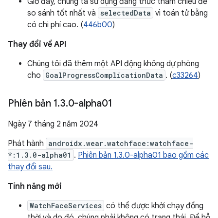
Giờ đây, chúng ta sử dụng đẳng thức tham chiếu để
so sánh tốt nhất và
selectedData
vì toán tử bằng
có chi phí cao. (
446b00
)
Thay đổi về API
Chúng tôi đã thêm một API động không dự phòng
cho
GoalProgressComplicationData
. (
c33264
)
Phiên bản 1
.
3
.
0-alpha01
Ngày 7 tháng 2 năm 2024
Phát hành
androidx.wear.watchface:watchface-
*:1.3.0-alpha01
.
Phiên bản 1.3.0-alpha01 bao gồm các
thay đổi sau.
Tính năng mới
WatchFaceServices
có thể được khởi chạy đồng
thời và do đó, chúng phải không có trạng thái. Để hỗ