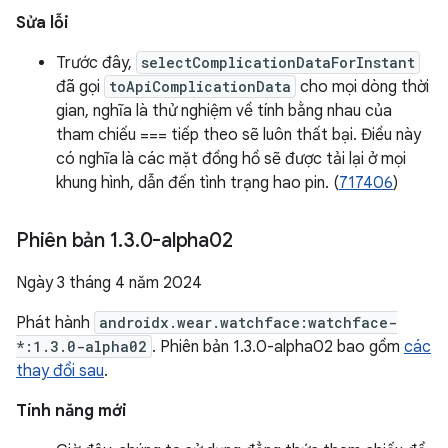
Sửa lỗi
Trước đây,
selectComplicationDataForInstant
đã gọi
toApiComplicationData
cho mọi dòng thời
gian, nghĩa là thử nghiệm về tính bằng nhau của
tham chiếu === tiếp theo sẽ luôn thất bại. Điều này
có nghĩa là các mặt đồng hồ sẽ được tải lại ở mọi
khung hình, dẫn đến tình trạng hao pin. (
717406
)
Phiên bản 1
.
3
.
0-alpha02
Ngày 3 tháng 4 năm 2024
Phát hành
androidx.wear.watchface:watchface-
*:1.3.0-alpha02
. Phiên bản 1.3.0-alpha02 bao gồm
các
thay đổi sau
.
Tính năng mới