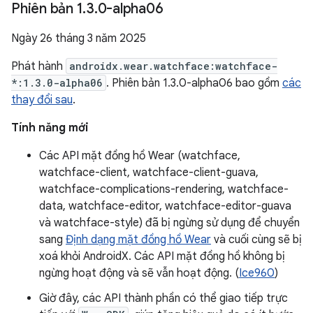
Phiên bản 1
.
3
.
0-alpha06
Ngày 26 tháng 3 năm 2025
Phát hành
androidx.wear.watchface:watchface-
*:1.3.0-alpha06
. Phiên bản 1.3.0-alpha06 bao gồm
các
thay đổi sau
.
Tính năng mới
Các API mặt đồng hồ Wear (watchface,
watchface-client, watchface-client-guava,
watchface-complications-rendering, watchface-
data, watchface-editor, watchface-editor-guava
và watchface-style) đã bị ngừng sử dụng để chuyển
sang
Định dạng mặt đồng hồ Wear
và cuối cùng sẽ bị
xoá khỏi AndroidX. Các API mặt đồng hồ không bị
ngừng hoạt động và sẽ vẫn hoạt động. (
Ice960
)
Giờ đây, các API thành phần có thể giao tiếp trực