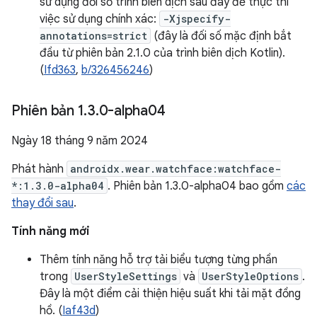
sử dụng đối số trình biên dịch sau đây để thực thi
việc sử dụng chính xác:
-Xjspecify-
annotations=strict
(đây là đối số mặc định bắt
đầu từ phiên bản 2.1.0 của trình biên dịch Kotlin).
(
Ifd363
,
b/326456246
)
Phiên bản 1
.
3
.
0-alpha04
Ngày 18 tháng 9 năm 2024
Phát hành
androidx.wear.watchface:watchface-
*:1.3.0-alpha04
. Phiên bản 1.3.0-alpha04 bao gồm
các
thay đổi sau
.
Tính năng mới
Thêm tính năng hỗ trợ tải biểu tượng từng phần
trong
UserStyleSettings
và
UserStyleOptions
.
Đây là một điểm cải thiện hiệu suất khi tải mặt đồng
hồ. (
Iaf43d
)