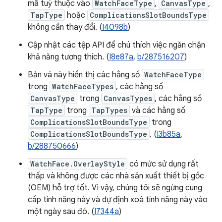
mã tuỳ thuộc vào
WatchFaceType
,
CanvasType
,
TapType
hoặc
ComplicationsSlotBoundsType
không cần thay đổi. (
I4098b
)
Cập nhật các tệp API để chú thích việc ngăn chặn
khả năng tương thích. (
I8e87a
,
b/287516207
)
Bản vá này hiển thị các hằng số
WatchFaceType
trong
WatchFaceTypes
, các hằng số
CanvasType
trong
CanvasTypes
, các hằng số
TapType
trong
TapTypes
và các hằng số
ComplicationsSlotBoundsType
trong
ComplicationsSlotBoundsType
. (
I3b85a
,
b/288750666
)
WatchFace.OverlayStyle
có mức sử dụng rất
thấp và không được các nhà sản xuất thiết bị gốc
(OEM) hỗ trợ tốt. Vì vậy, chúng tôi sẽ ngừng cung
cấp tính năng này và dự định xoá tính năng này vào
một ngày sau đó. (
I7344a
)