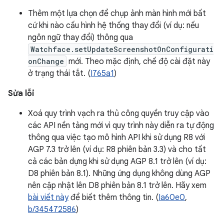
Thêm một lựa chọn để chụp ảnh màn hình mới bất
cứ khi nào cấu hình hệ thống thay đổi (ví dụ: nếu
ngôn ngữ thay đổi) thông qua
Watchface.setUpdateScreenshotOnConfigurati
onChange
mới. Theo mặc định, chế độ cài đặt này
ở trạng thái tắt. (
I765a1
)
Sửa lỗi
Xoá quy trình vạch ra thủ công quyền truy cập vào
các API nền tảng mới vì quy trình này diễn ra tự động
thông qua việc tạo mô hình API khi sử dụng R8 với
AGP 7.3 trở lên (ví dụ: R8 phiên bản 3.3) và cho tất
cả các bản dựng khi sử dụng AGP 8.1 trở lên (ví dụ:
D8 phiên bản 8.1). Những ứng dụng không dùng AGP
nên cập nhật lên D8 phiên bản 8.1 trở lên. Hãy xem
bài viết này
để biết thêm thông tin. (
Ia60e0
,
b/345472586
)