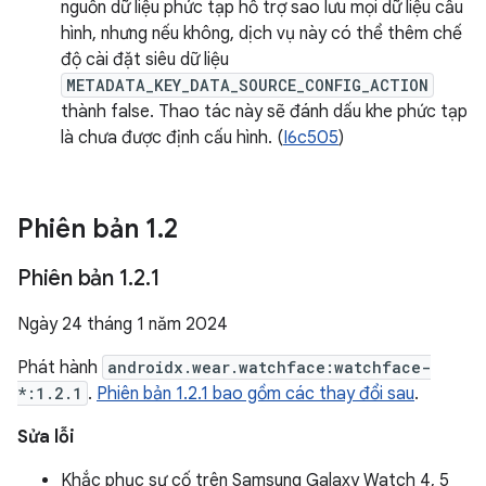
nguồn dữ liệu phức tạp hỗ trợ sao lưu mọi dữ liệu cấu
hình, nhưng nếu không, dịch vụ này có thể thêm chế
độ cài đặt siêu dữ liệu
METADATA_KEY_DATA_SOURCE_CONFIG_ACTION
thành false. Thao tác này sẽ đánh dấu khe phức tạp
là chưa được định cấu hình. (
I6c505
)
Phiên bản 1
.
2
Phiên bản 1
.
2
.
1
Ngày 24 tháng 1 năm 2024
Phát hành
androidx.wear.watchface:watchface-
*:1.2.1
.
Phiên bản 1.2.1 bao gồm các thay đổi sau
.
Sửa lỗi
Khắc phục sự cố trên Samsung Galaxy Watch 4, 5