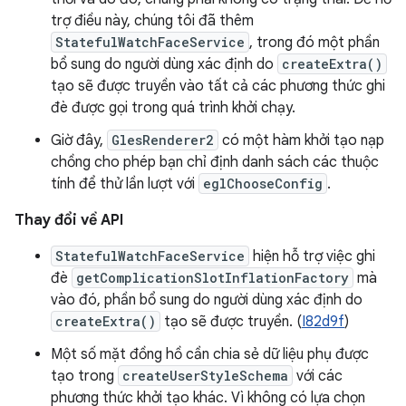
trợ điều này, chúng tôi đã thêm
StatefulWatchFaceService
, trong đó một phần
bổ sung do người dùng xác định do
createExtra()
tạo sẽ được truyền vào tất cả các phương thức ghi
đè được gọi trong quá trình khởi chạy.
Giờ đây,
GlesRenderer2
có một hàm khởi tạo nạp
chồng cho phép bạn chỉ định danh sách các thuộc
tính để thử lần lượt với
eglChooseConfig
.
Thay đổi về API
StatefulWatchFaceService
hiện hỗ trợ việc ghi
đè
getComplicationSlotInflationFactory
mà
vào đó, phần bổ sung do người dùng xác định do
createExtra()
tạo sẽ được truyền. (
I82d9f
)
Một số mặt đồng hồ cần chia sẻ dữ liệu phụ được
tạo trong
createUserStyleSchema
với các
phương thức khởi tạo khác. Vì không có lựa chọn