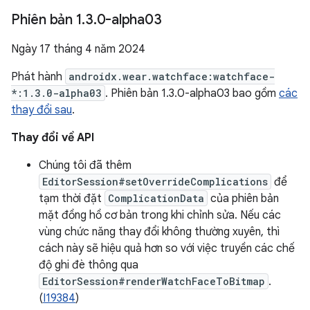
Phiên bản 1
.
3
.
0-alpha03
Ngày 17 tháng 4 năm 2024
Phát hành
androidx.wear.watchface:watchface-
*:1.3.0-alpha03
. Phiên bản 1.3.0-alpha03 bao gồm
các
thay đổi sau
.
Thay đổi về API
Chúng tôi đã thêm
EditorSession#setOverrideComplications
để
tạm thời đặt
ComplicationData
của phiên bản
mặt đồng hồ cơ bản trong khi chỉnh sửa. Nếu các
vùng chức năng thay đổi không thường xuyên, thì
cách này sẽ hiệu quả hơn so với việc truyền các chế
độ ghi đè thông qua
EditorSession#renderWatchFaceToBitmap
.
(
I19384
)