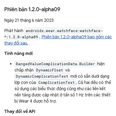
Phiên bản 1
.
2
.
0-alpha09
Ngày 21 tháng 6 năm 2023
Phát hành
androidx.wear.watchface:watchface-
*:1.2.0-alpha09
.
Phiên bản 1.2.0-alpha09 bao gồm các
thay đổi sau.
Tính năng mới
RangedValueComplicationData.Builder
hiện
chấp nhận
DynamicFloat
và
DynamicComplicationText
mới có sẵn dưới dạng
lớp con của
ComplicationText
. Cả hai đều có thể
sử dụng các biểu thức động cũng như các liên kết
nền tảng được cập nhật ở tần số 1 Hz trên các thiết
bị Wear 4 được hỗ trợ.
Thay đổi về API