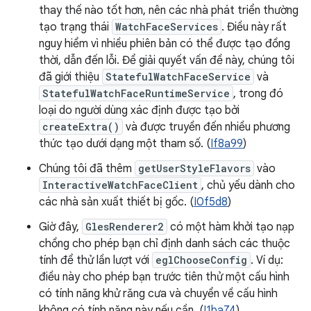
thay thế nào tốt hơn, nên các nhà phát triển thường
tạo trạng thái
WatchFaceServices
. Điều này rất
nguy hiểm vì nhiều phiên bản có thể được tạo đồng
thời, dẫn đến lỗi. Để giải quyết vấn đề này, chúng tôi
đã giới thiệu
StatefulWatchFaceService
và
StatefulWatchFaceRuntimeService
, trong đó
loại do người dùng xác định được tạo bởi
createExtra()
và được truyền đến nhiều phương
thức tạo dưới dạng một tham số. (
If8a99
)
Chúng tôi đã thêm
getUserStyleFlavors
vào
InteractiveWatchFaceClient
, chủ yếu dành cho
các nhà sản xuất thiết bị gốc. (
I0f5d8
)
Giờ đây,
GlesRenderer2
có một hàm khởi tạo nạp
chồng cho phép bạn chỉ định danh sách các thuộc
tính để thử lần lượt với
eglChooseConfig
. Ví dụ:
điều này cho phép bạn trước tiên thử một cấu hình
có tính năng khử răng cưa và chuyển về cấu hình
không có tính năng này nếu cần. (
I1ba74
)