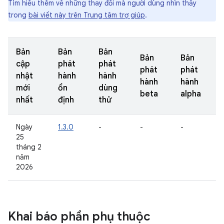
Tìm hiểu thêm về những thay đổi mà người dùng nhìn thấy
trong
bài viết này trên Trung tâm trợ giúp
.
Bản
Bản
Bản
Bản
Bản
cập
phát
phát
phát
phát
nhật
hành
hành
hành
hành
mới
ổn
dùng
beta
alpha
nhất
định
thử
Ngày
1.3.0
-
-
-
25
tháng 2
năm
2026
Khai báo phần phụ thuộc