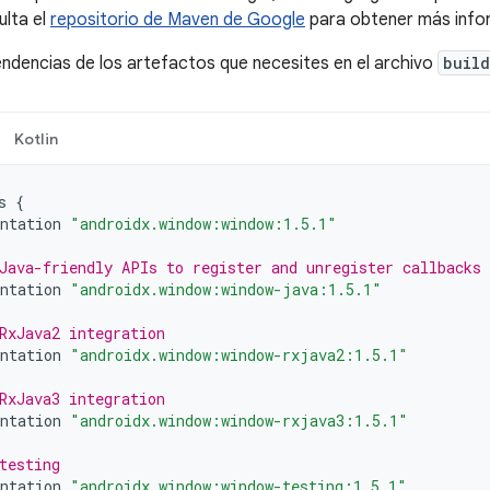
ulta el
repositorio de Maven de Google
para obtener más info
ndencias de los artefactos que necesites en el archivo
build
Kotlin
s
{
ntation
"androidx.window:window:1.5.1"
Java-friendly APIs to register and unregister callbacks
ntation
"androidx.window:window-java:1.5.1"
RxJava2 integration
ntation
"androidx.window:window-rxjava2:1.5.1"
RxJava3 integration
ntation
"androidx.window:window-rxjava3:1.5.1"
testing
ntation
"androidx.window:window-testing:1.5.1"