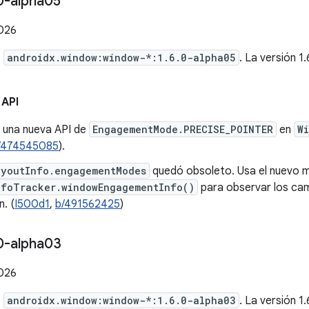
0-alpha05
2026
e
androidx.window:window-*:1.6.0-alpha05
. La versión 
.
 API
 una nueva API de
EngagementMode.PRECISE_POINTER
en
W
/474545085
).
ayoutInfo.engagementModes
quedó obsoleto. Usa el nuevo
nfoTracker.windowEngagementInfo()
para observar los ca
n. (
I500d1
,
b/491562425
)
0-alpha03
2026
e
androidx.window:window-*:1.6.0-alpha03
. La versión 