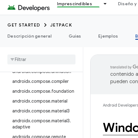
androidx.camera.media3
Imprescindibles
Diseño y 
androidx.camera.viewfinder
androidx.car
GET STARTED
JETPACK
androidx.car.app
Descripción general
Guías
Ejemplos
B
androidx.cardview
androidx
.
collection
androidx
.
compose
androidx
.
compose
.
animation
contenido a
androidx
.
compose
.
compiler
pueden cont
androidx
.
compose
.
foundation
androidx
.
compose
.
material
Android Developer
androidx
.
compose
.
material3
androidx
.
compose
.
material3
.
Wind
adaptive
androidx
.
compose
.
remote