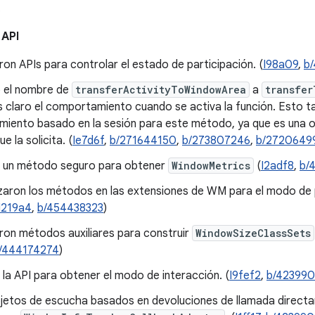
.
 API
on APIs para controlar el estado de participación. (
I98a09
,
b
 el nombre de
transferActivityToWindowArea
a
transfer
 claro el comportamiento cuando se activa la función. Esto ta
iento basado en la sesión para este método, ya que es una o
e la solicita. (
Ie7d6f
,
b/271644150
,
b/273807246
,
b/2720649
 un método seguro para obtener
WindowMetrics
(
I2adf8
,
b/
izaron los métodos en las extensiones de WM para el modo de 
I219a4
,
b/454438323
)
ron métodos auxiliares para construir
WindowSizeClassSets
/444174274
)
la API para obtener el modo de interacción. (
I9fef2
,
b/42399
jetos de escucha basados en devoluciones de llamada direct