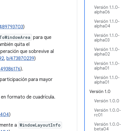
Versión 1.1.0-
alpha06
Versión 1.1.0-
alpha04
/489793703
)
Versión 1.1.0-
ToWindowArea
para que
alpha03
mbién quita el
Versión 1.1.0-
peración que sobrevive al
alpha02
92
,
b/473870239
)
Versión 1.1.0-
alpha01
449386176
).
Versión 1.1.0-
participación para mayor
alpha01
Versión 1.0
en formato de cuadrícula.
Versión 1.0.0
Versión 1.0.0-
0404
)
rc01
Versión 1.0.0-
amente a
WindowLayoutInfo
beta04