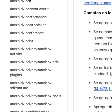
androidx
.
pdf
confirmaciones
androidx
.
percentlayout
Cambios en la
androidx
.
performance
Se agregar
androidx
.
photopicker
Se cambió
androidx
.
preference
quede más
androidx
.
print
comportam
androidx
.
privacysandbox
.
proceso qu
activity
Se agregó
androidx
.
privacysandbox
.
ads
Se actual
androidx
.
privacysandbox
.
claridad. (
plugins
Se agrega
androidx
.
privacysandbox
.
sdkruntime
(
I4d623
,
b
androidx
.
privacysandbox
.
tools
Se agregó 
androidx
.
privacysandbox
.
ui
Agrega ob