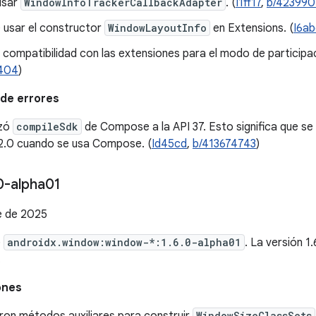
usar
WindowInfoTrackerCallbackAdapter
. (
I1ff17
,
b/42399
 usar el constructor
WindowLayoutInfo
en Extensions. (
I6a
compatibilidad con las extensiones para el modo de participac
404
)
de errores
izó
compileSdk
de Compose a la API 37. Esto significa que se 
2.0 cuando se usa Compose. (
Id45cd
,
b/413674743
)
0-alpha01
e de 2025
e
androidx.window:window-*:1.6.0-alpha01
. La versión 
.
ones
WindowSizeClassSets