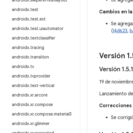
Se agrega
androidx
.
swiperefreshlayout
androidx
.
test
Cambios en la
androidx
.
test
.
ext
Se agrega
androidx
.
test
.
uiautomator
(
I4d623
,
b
androidx
.
textclassifier
androidx
.
tracing
Versión 1
.
androidx
.
transition
androidx
.
tv
Versión 1
.
5
.
androidx
.
tvprovider
19 de noviembr
androidx
.
text-vertical
Lanzamiento d
androidx
.
xr
.
arcore
androidx
.
xr
.
compose
Correcciones 
androidx
.
xr
.
compose
.
material3
Se corrig
androidx
.
xr
.
glimmer