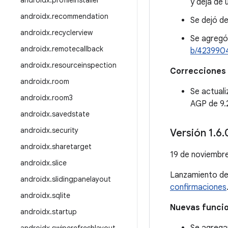
androidx
.
profileinstaller
y deja de 
androidx
.
recommendation
Se dejó de
androidx
.
recyclerview
Se agregó 
androidx
.
remotecallback
b/423990
androidx
.
resourceinspection
Correcciones 
androidx
.
room
Se actual
androidx
.
room3
AGP de 9.
androidx
.
savedstate
androidx
.
security
Versión 1
.
6
.
androidx
.
sharetarget
19 de noviembr
androidx
.
slice
Lanzamiento d
androidx
.
slidingpanelayout
confirmaciones
androidx
.
sqlite
Nuevas funci
androidx
.
startup