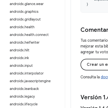
androidx
.
glance
.
wear
}
androidx
.
graphics
androidx
.
gridlayout
androidx
.
health
Comentar
androidx
.
health
.
connect
Tus comentarios
androidx
.
heifwriter
mejorar esta bi
androidx
.
hilt
agregar tu voto 
androidx
.
ink
Crear un e
androidx
.
input
androidx
.
interpolator
Consulta la
doc
androidx
.
javascriptengine
androidx
.
leanback
Versión 1
.
androidx
.
legacy
androidx
.
lifecycle