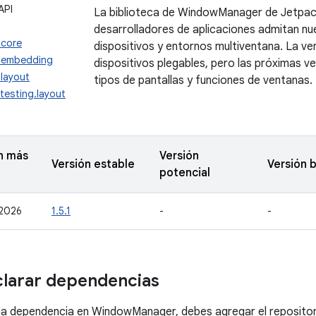
API
La biblioteca de WindowManager de Jetpac
desarrolladores de aplicaciones admitan n
.core
dispositivos y entornos multiventana. La ver
.embedding
dispositivos plegables, pero las próximas 
layout
tipos de pantallas y funciones de ventanas.
testing.layout
n más
Versión
Versión estable
Versión 
potencial
 2026
1.5.1
-
-
larar dependencias
na dependencia en WindowManager, debes agregar el repositor