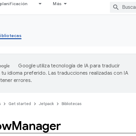
planificación
Más
ibliotecas
Google utiliza tecnología de IA para traducir
 tu idioma preferido. Las traducciones realizadas con IA
ener errores.
s
Get started
Jetpack
Bibliotecas
ow
Manager