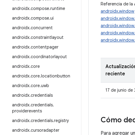
Referencia de la 
androidx
.
compose
.
runtime
androidx.window
androidx
.
compose
.
ui
androidx.window
androidx.window
androidx
.
concurrent
androidx.window.
androidx
.
constraintlayout
androidx.window.
androidx
.
contentpager
androidx
.
coordinatorlayout
androidx
.
core
Actualizació
reciente
androidx
.
core
.
locationbutton
androidx
.
core
.
uwb
17 de junio de
androidx
.
credentials
androidx
.
credentials
.
providerevents
Cómo dec
androidx
.
credentials
.
registry
androidx
.
cursoradapter
Para agregar u