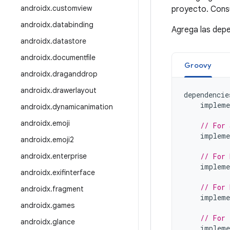
androidx
.
customview
proyecto. Cons
androidx
.
databinding
Agrega las depe
androidx
.
datastore
androidx
.
documentfile
Groovy
androidx
.
draganddrop
androidx
.
drawerlayout
dependencie
impleme
androidx
.
dynamicanimation
androidx
.
emoji
// For 
impleme
androidx
.
emoji2
androidx
.
enterprise
// For 
impleme
androidx
.
exifinterface
// For 
androidx
.
fragment
impleme
androidx
.
games
// For 
androidx
.
glance
impleme