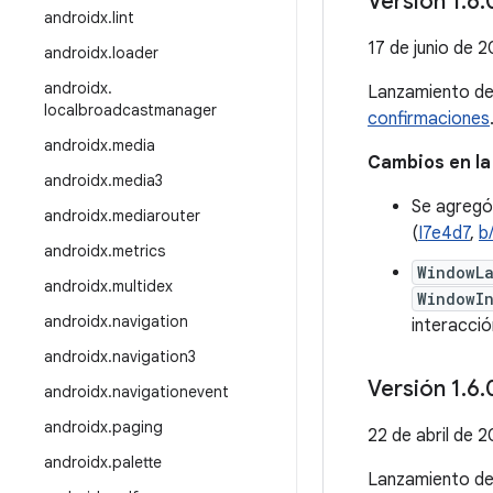
Versión 1
.
6
.
androidx
.
lint
17 de junio de 
androidx
.
loader
androidx
.
Lanzamiento d
localbroadcastmanager
confirmaciones
androidx
.
media
Cambios en la
androidx
.
media3
Se agregó
androidx
.
mediarouter
(
I7e4d7
,
b
androidx
.
metrics
WindowL
androidx
.
multidex
WindowI
androidx
.
navigation
interacció
androidx
.
navigation3
Versión 1
.
6
.
androidx
.
navigationevent
androidx
.
paging
22 de abril de 
androidx
.
palette
Lanzamiento d