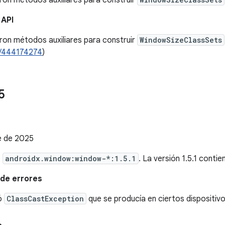
ron métodos auxiliares para construir
 API
ron métodos auxiliares para construir
WindowSizeClassSets
/444174274
)
5
1
e de 2025
e
androidx.window:window-*:1.5.1
. La versión 1.5.1 conti
de errores
ió
ClassCastException
que se producía en ciertos dispositivo