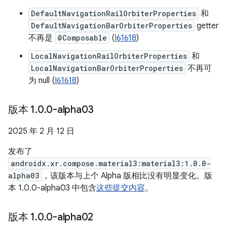
DefaultNavigationRailOrbiterProperties
和
DefaultNavigationBarOrbiterProperties
getter
不再是
@Composable
(
I61618
)
LocalNavigationRailOrbiterProperties
和
LocalNavigationBarOrbiterProperties
不再可
为 null (
I61618
)
版本 1
.
0
.
0-alpha03
2025 年 2 月 12 日
发布了
androidx.xr.compose.material3:material3:1.0.0-
alpha03
，该版本与上个 Alpha 版相比没有明显变化。版
本 1.0.0-alpha03 中包含
这些提交内容
。
版本 1
.
0
.
0-alpha02