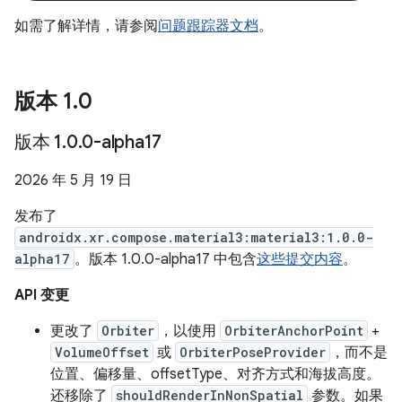
如需了解详情，请参阅
问题跟踪器文档
。
版本 1
.
0
版本 1
.
0
.
0-alpha17
2026 年 5 月 19 日
发布了
androidx.xr.compose.material3:material3:1.0.0-
alpha17
。版本 1.0.0-alpha17 中包含
这些提交内容
。
API 变更
更改了
Orbiter
，以使用
OrbiterAnchorPoint
+
VolumeOffset
或
OrbiterPoseProvider
，而不是
位置、偏移量、offsetType、对齐方式和海拔高度。
还移除了
shouldRenderInNonSpatial
参数。如果