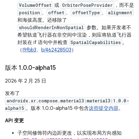
VolumeOffset
或
OrbiterPoseProvider
，而不是
position
、
offset
、
offsetType
、
alignment
和海拔高度。还移除了
shouldRenderInNonSpatial
参数。如果开发者不
希望轨道飞行器在非空间中渲染，则应将轨道飞行器
封装在 if 语句中并检查
SpatialCapabilities
。
（
I9fbb3
、
b/462428503
）
版本 1
.
0
.
0-alpha15
2026 年 2 月 25 日
发布了
androidx.xr.compose.material3:material3:1.0.0-
alpha15
。版本 1.0.0-alpha15 中包含
这些提交内容
。
API 变更
子空间修饰符内边距更改，以实现布局方向感知