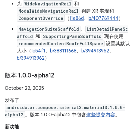
为
WideNavigationRail
和
ModalWideNavigationRail
创建 XR 实现和
ComponentOverride
（
I1e86d
、
b/407769444
）
NavigationSuiteScaffold
、
ListDetailPaneSc
affold
和
SupportingPaneScaffold
现在使用
recommendedContentBoxInFullSpace
设置其默认
大小（
Ic54f1
、
b/388111668
、
b/394913962
、
b/394913962
）
版本 1
.
0
.
0-alpha12
October 22, 2025
发布了
androidx.xr.compose.material3:material3:1.0.0-
alpha12
。版本 1.0.0-alpha12 中包含
这些提交内容
。
新功能