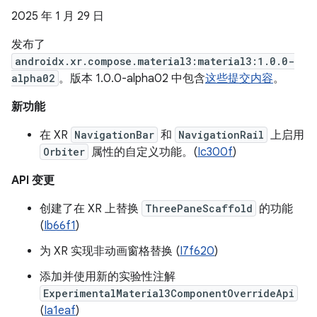
2025 年 1 月 29 日
发布了
androidx.xr.compose.material3:material3:1.0.0-
alpha02
。版本 1.0.0-alpha02 中包含
这些提交内容
。
新功能
在 XR
NavigationBar
和
NavigationRail
上启用
Orbiter
属性的自定义功能。(
Ic300f
)
API 变更
创建了在 XR 上替换
ThreePaneScaffold
的功能
(
Ib66f1
)
为 XR 实现非动画窗格替换 (
I7f620
)
添加并使用新的实验性注解
ExperimentalMaterial3ComponentOverrideApi
(
Ia1eaf
)