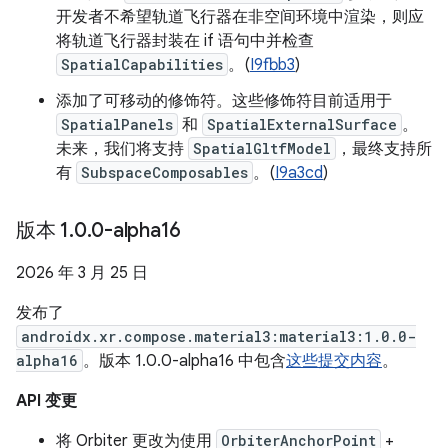
开发者不希望轨道飞行器在非空间环境中渲染，则应
将轨道飞行器封装在 if 语句中并检查
SpatialCapabilities
。(
I9fbb3
)
添加了可移动的修饰符。这些修饰符目前适用于
SpatialPanels
和
SpatialExternalSurface
。
未来，我们将支持
SpatialGltfModel
，最终支持所
有
SubspaceComposables
。(
I9a3cd
)
版本 1
.
0
.
0-alpha16
2026 年 3 月 25 日
发布了
androidx.xr.compose.material3:material3:1.0.0-
alpha16
。版本 1.0.0-alpha16 中包含
这些提交内容
。
API 变更
将 Orbiter 更改为使用
OrbiterAnchorPoint
+