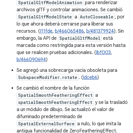
SpatialGltfModelAnimation
para renderizar
archivos glTF y controlar animaciones. Se cambió
SpatialGltfModelState
a
AutoCloseable
, por
lo que ahora deberá cerrarse para liberar sus
recursos. (
I11fde
,
b/466065486
,
b/481379924
). Sin
embargo, la API de
SpatialGltfModel
está
marcada como restringida para esta versión hasta
que se realicen pruebas adicionales. (
Ibf003
,
b/466090694
)
Se agregó una sobrecarga vacía obsoleta para
SubspaceModifier.rotate
. (
Idceb6
)
Se cambió el nombre de la función
SpatialSmoothFeatheringEffect
a
spatialSmoothFeatheringEffect
y se la trasladó
a un módulo de dibujo. Se actualizó el valor de
difuminado predeterminado de
SpatialExternalSurface
a nulo, lo que imita la
antigua funcionalidad de ZeroFeatheringEffect.