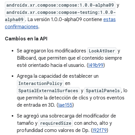
androidx.xr.compose:compose:1.0.0-alpha09
y
androidx.xr.compose:compose-testing:1.0.0-
alpha09
. La versión 1.0.0-alpha09 contiene
estas
confirmaciones
.
Cambios en la API
Se agregaron los modificadores
LookAtUser
y
Billboard, que permiten que el contenido siempre
esté orientado hacia el usuario. (
I49b99
)
Agrega la capacidad de establecer un
InteractionPolicy
en
SpatialExternalSurfaces
y
SpatialPanels
, lo
que permite la detección de clics y otros eventos
de entrada en 3D. (
Iae155
)
Se agregó una sobrecarga del modificador de
tamaño y
requiredSize
con ancho, alto y
profundidad como valores de Dp. (
I92f79
)