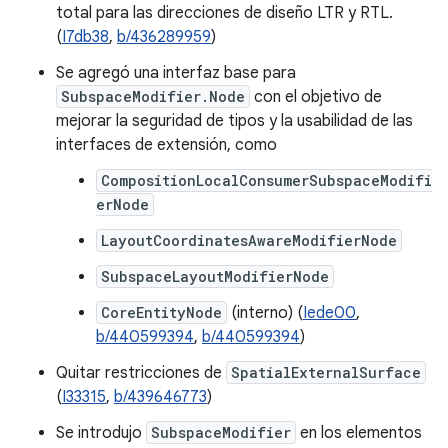
total para las direcciones de diseño LTR y RTL.
(
I7db38
,
b/436289959
)
Se agregó una interfaz base para
SubspaceModifier.Node
con el objetivo de
mejorar la seguridad de tipos y la usabilidad de las
interfaces de extensión, como
CompositionLocalConsumerSubspaceModifi
erNode
LayoutCoordinatesAwareModifierNode
SubspaceLayoutModifierNode
CoreEntityNode
(interno) (
Iede00
,
b/440599394
,
b/440599394
)
Quitar restricciones de
SpatialExternalSurface
(
I33315
,
b/439646773
)
Se introdujo
SubspaceModifier
en los elementos