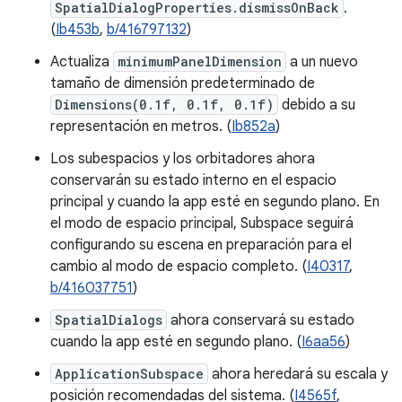
SpatialDialogProperties.dismissOnBack
.
(
Ib453b
,
b/416797132
)
Actualiza
minimumPanelDimension
a un nuevo
tamaño de dimensión predeterminado de
Dimensions(0.1f, 0.1f, 0.1f)
debido a su
representación en metros. (
Ib852a
)
Los subespacios y los orbitadores ahora
conservarán su estado interno en el espacio
principal y cuando la app esté en segundo plano. En
el modo de espacio principal, Subspace seguirá
configurando su escena en preparación para el
cambio al modo de espacio completo. (
I40317
,
b/416037751
)
SpatialDialogs
ahora conservará su estado
cuando la app esté en segundo plano. (
I6aa56
)
ApplicationSubspace
ahora heredará su escala y
posición recomendadas del sistema. (
I4565f
,