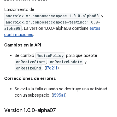
Lanzamiento de
androidx.xr.compose:compose:1.0.0-alpha08
y
androidx.xr.compose:compose-testing:1.0.0-
alpha08
. La versión 1.0.0-alpha08 contiene
estas
confirmaciones
.
Cambios en la API
Se cambió
ResizePolicy
para que acepte
onResizeStart
,
onResizeUpdate
y
onResizeEnd
. (
I7e21f
)
Correcciones de errores
Se evita la falla cuando se destruye una actividad
con un subespacio. (
I595a1
)
Versión 1
.
0
.
0-alpha07