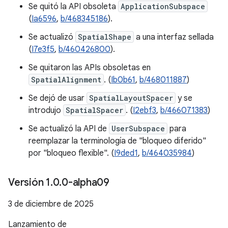
Se quitó la API obsoleta
ApplicationSubspace
(
Ia6596
,
b/468345186
).
Se actualizó
SpatialShape
a una interfaz sellada
(
I7e3f5
,
b/460426800
).
Se quitaron las APIs obsoletas en
SpatialAlignment
. (
Ib0b61
,
b/468011887
)
Se dejó de usar
SpatialLayoutSpacer
y se
introdujo
SpatialSpacer
. (
I2ebf3
,
b/466071383
)
Se actualizó la API de
UserSubspace
para
reemplazar la terminología de "bloqueo diferido"
por "bloqueo flexible". (
I9ded1
,
b/464035984
)
Versión 1
.
0
.
0-alpha09
3 de diciembre de 2025
Lanzamiento de