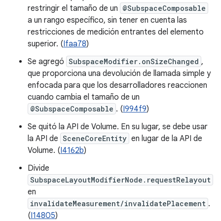
restringir el tamaño de un
@SubspaceComposable
a un rango específico, sin tener en cuenta las
restricciones de medición entrantes del elemento
superior. (
Ifaa78
)
Se agregó
SubspaceModifier.onSizeChanged
,
que proporciona una devolución de llamada simple y
enfocada para que los desarrolladores reaccionen
cuando cambia el tamaño de un
@SubspaceComposable
. (
I994f9
)
Se quitó la API de Volume. En su lugar, se debe usar
la API de
SceneCoreEntity
en lugar de la API de
Volume. (
I4162b
)
Divide
SubspaceLayoutModifierNode.requestRelayout
en
invalidateMeasurement/invalidatePlacement
.
(
I14805
)