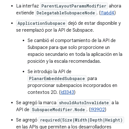
La interfaz
ParentLayoutParamsModifier
ahora
extiende
DelegatableSubspaceNode
. (
I1a6d4
)
ApplicationSubspace
dejó de estar disponible y
se reemplazó por la API de Subspace.
Se cambió el comportamiento de la API de
Subspace para que solo proporcione un
espacio secundario en toda la aplicación en la
posición y la escala recomendadas.
Se introdujo la API de
PlanarEmbeddedSubspace
para
proporcionar subespacios incorporados en
contextos 2D. (
Id3343
)
Se agregó la marca
shouldAutoInvalidate
a la
API de
SubspaceModifier.Node
. (
I93902
)
Se agregó
required(Size|Width|Depth|Height)
en las APIs que permiten a los desarrolladores