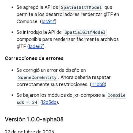
Se agregó la API de
SpatialGltfModel
que
permite a los desarrolladores renderizar glTF en
Compose. (
Icc91f
)
Se introdujo la API de
SpatialGltfModel
componible para renderizar fácilmente archivos
glTF (
Iade67
).
Correcciones de errores
Se corrigió un error de diseño en
SceneCoreEntity
. Ahora debería respetar
correctamente sus restricciones. (
I11bb8
)
Se bajaron los módulos de jxr-compose a
Compile
sdk = 34
(
I2d5db
).
Versión 1
.
0
.
0-alpha08
22 de octubre de 2025