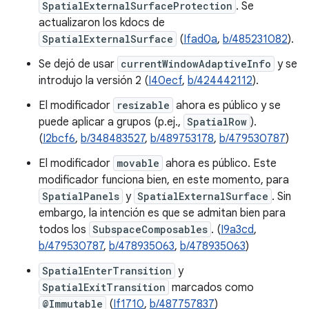
SpatialExternalSurfaceProtection
. Se
actualizaron los kdocs de
SpatialExternalSurface
(
Ifad0a
,
b/485231082
).
Se dejó de usar
currentWindowAdaptiveInfo
y se
introdujo la versión 2 (
I40ecf
,
b/424442112
).
El modificador
resizable
ahora es público y se
puede aplicar a grupos (p.ej.,
SpatialRow
).
(
I2bcf6
,
b/348483527
,
b/489753178
,
b/479530787
)
El modificador
movable
ahora es público. Este
modificador funciona bien, en este momento, para
SpatialPanels
y
SpatialExternalSurface
. Sin
embargo, la intención es que se admitan bien para
todos los
SubspaceComposables
. (
I9a3cd
,
b/479530787
,
b/478935063
,
b/478935063
)
SpatialEnterTransition
y
SpatialExitTransition
marcados como
@Immutable
(
If1710
,
b/487757837
)