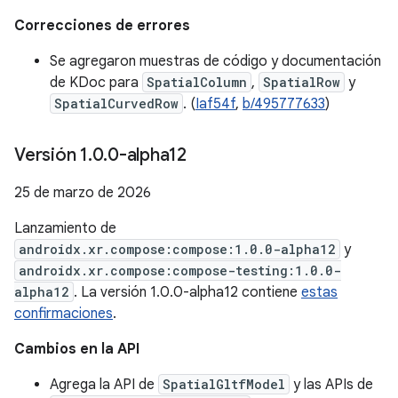
Correcciones de errores
Se agregaron muestras de código y documentación
de KDoc para
SpatialColumn
,
SpatialRow
y
SpatialCurvedRow
. (
Iaf54f
,
b/495777633
)
Versión 1
.
0
.
0-alpha12
25 de marzo de 2026
Lanzamiento de
androidx.xr.compose:compose:1.0.0-alpha12
y
androidx.xr.compose:compose-testing:1.0.0-
alpha12
. La versión 1.0.0-alpha12 contiene
estas
confirmaciones
.
Cambios en la API
Agrega la API de
SpatialGltfModel
y las APIs de