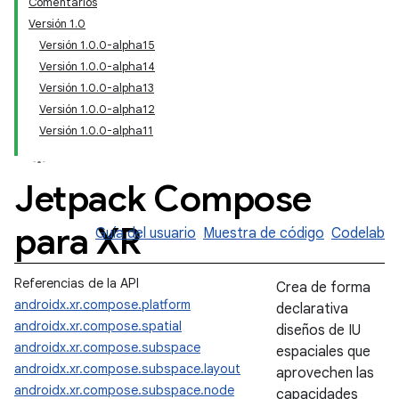
Comentarios
Versión 1.0
Versión 1.0.0-alpha15
Versión 1.0.0-alpha14
Versión 1.0.0-alpha13
Versión 1.0.0-alpha12
Versión 1.0.0-alpha11
Jetpack Compose
para XR
Guía del usuario
Muestra de código
Codelab
Referencias de la API
Crea de forma
androidx.xr.compose.platform
declarativa
androidx.xr.compose.spatial
diseños de IU
androidx.xr.compose.subspace
espaciales que
androidx.xr.compose.subspace.layout
aprovechen las
androidx.xr.compose.subspace.node
capacidades