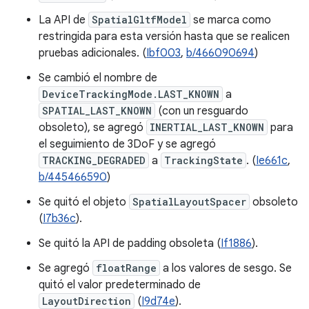
La API de
SpatialGltfModel
se marca como
restringida para esta versión hasta que se realicen
pruebas adicionales. (
Ibf003
,
b/466090694
)
Se cambió el nombre de
DeviceTrackingMode.LAST_KNOWN
a
SPATIAL_LAST_KNOWN
(con un resguardo
obsoleto), se agregó
INERTIAL_LAST_KNOWN
para
el seguimiento de 3DoF y se agregó
TRACKING_DEGRADED
a
TrackingState
. (
Ie661c
,
b/445466590
)
Se quitó el objeto
SpatialLayoutSpacer
obsoleto
(
I7b36c
).
Se quitó la API de padding obsoleta (
If1886
).
Se agregó
floatRange
a los valores de sesgo. Se
quitó el valor predeterminado de
LayoutDirection
(
I9d74e
).