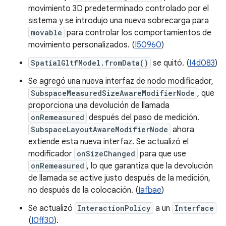
movimiento 3D predeterminado controlado por el
sistema y se introdujo una nueva sobrecarga para
movable
para controlar los comportamientos de
movimiento personalizados. (
I50960
)
SpatialGltfModel.fromData()
se quitó. (
I4d083
)
Se agregó una nueva interfaz de nodo modificador,
SubspaceMeasuredSizeAwareModifierNode
, que
proporciona una devolución de llamada
onRemeasured
después del paso de medición.
SubspaceLayoutAwareModifierNode
ahora
extiende esta nueva interfaz. Se actualizó el
modificador
onSizeChanged
para que use
onRemeasured
, lo que garantiza que la devolución
de llamada se active justo después de la medición,
no después de la colocación. (
Iafbae
)
Se actualizó
InteractionPolicy
a un
Interface
(
I0ff30
).