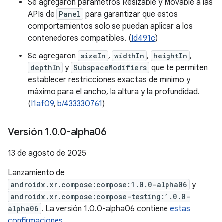
Se agregaron parámetros Resizable y Movable a las
APIs de
Panel
para garantizar que estos
comportamientos solo se puedan aplicar a los
contenedores compatibles. (
Id491c
)
Se agregaron
sizeIn
,
widthIn
,
heightIn
,
depthIn
y
SubspaceModifiers
que te permiten
establecer restricciones exactas de mínimo y
máximo para el ancho, la altura y la profundidad.
(
I1af09
,
b/433330761
)
Versión 1
.
0
.
0-alpha06
13 de agosto de 2025
Lanzamiento de
androidx.xr.compose:compose:1.0.0-alpha06
y
androidx.xr.compose:compose-testing:1.0.0-
alpha06
. La versión 1.0.0-alpha06 contiene
estas
confirmaciones
.