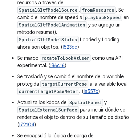
recursos a través de
SpatialGltfModelSource
.
fromResource
. Se
cambió el nombre de speed a
playbackSpeed
en
SpatialGltfModelAnimation
y se agregó un
método resume().
SpatialGltfModelStatus
.Loaded y Loading
ahora son objetos. (
I523de
)
Se marcó
rotateToLookAtUser
como una API
experimental. (
I86c16
)
Se trasladó y se cambió el nombre de la variable
protegida
targetCurrentPose
a la variable local
currentTargetPoseMeter
. (
Ia557c
)
Actualiza los kdocs de
SpatialPanel
y
SpatialExternalSurface
para incluir dónde se
renderiza el objeto dentro de su tamaño de diseño
(
I72104
).
Se encapsuló la lógica de carga de