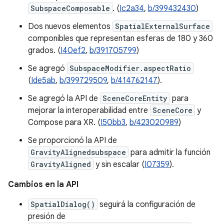
SubspaceComposable
. (
Ic2a34
,
b/399432430
)
Dos nuevos elementos
SpatialExternalSurface
componibles que representan esferas de 180 y 360
grados. (
I40ef2
,
b/391705799
)
Se agregó
SubspaceModifier.aspectRatio
(
Ide5ab
,
b/399729509
,
b/414762147
).
Se agregó la API de
SceneCoreEntity
para
mejorar la interoperabilidad entre
SceneCore
y
Compose para XR. (
I50bb3
,
b/423020989
)
Se proporcionó la API de
GravityAlignedsubspace
para admitir la función
GravityAligned
y sin escalar (
I07359
).
Cambios en la API
SpatialDialog()
seguirá la configuración de
presión de