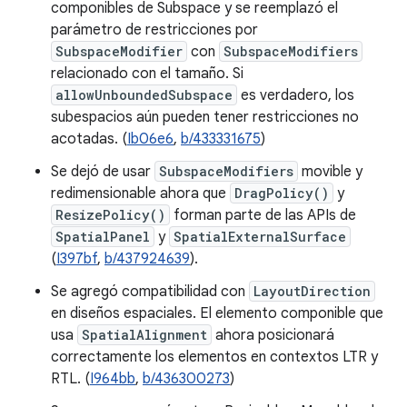
componibles de Subspace y se reemplazó el
parámetro de restricciones por
SubspaceModifier
con
SubspaceModifiers
relacionado con el tamaño. Si
allowUnboundedSubspace
es verdadero, los
subespacios aún pueden tener restricciones no
acotadas. (
Ib06e6
,
b/433331675
)
Se dejó de usar
SubspaceModifiers
movible y
redimensionable ahora que
DragPolicy()
y
ResizePolicy()
forman parte de las APIs de
SpatialPanel
y
SpatialExternalSurface
(
I397bf
,
b/437924639
).
Se agregó compatibilidad con
LayoutDirection
en diseños espaciales. El elemento componible que
usa
SpatialAlignment
ahora posicionará
correctamente los elementos en contextos LTR y
RTL. (
I964bb
,
b/436300273
)