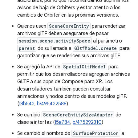
adicionales, por lo que recomendamos suprimir los
avisos de baja de Orbiters y estar atento a los
cambios de Orbiter en las próximas versiones.
Quienes usen
SceneCoreEntity
para renderizar
archivos glTF deben asegurarse de pasar
session.scene.activitySpace
al parámetro
parent
de su llamada a
GltfModel.create
para
garantizar que se rendericen sus archivos glTF.
Se agregó la API de
SpatialGltfModel
para
permitir que los desarrolladores agreguen archivos
GLTF a sus apps de Compose para XR. Los
desarrolladores también pueden consultar
animaciones y nodos dentro de sus modelos glTF.
(
I8b542
,
b/495422586
)
Se cambió
SceneCoreEntitySizeAdapter
de
clase a interfaz (
I5a784
,
b/475292310
)
Se cambió el nombre de
SurfaceProtection
a