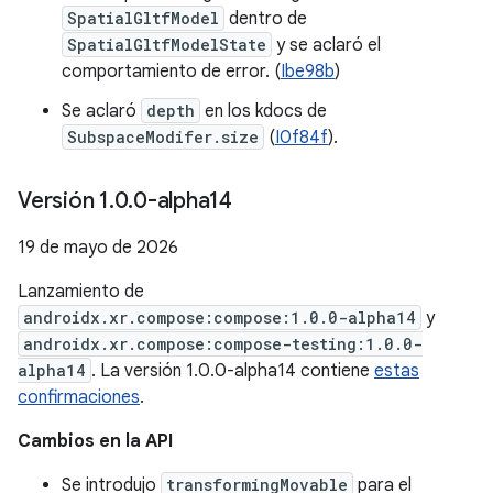
SpatialGltfModel
dentro de
SpatialGltfModelState
y se aclaró el
comportamiento de error. (
Ibe98b
)
Se aclaró
depth
en los kdocs de
SubspaceModifer.size
(
I0f84f
).
Versión 1
.
0
.
0-alpha14
19 de mayo de 2026
Lanzamiento de
androidx.xr.compose:compose:1.0.0-alpha14
y
androidx.xr.compose:compose-testing:1.0.0-
alpha14
. La versión 1.0.0-alpha14 contiene
estas
confirmaciones
.
Cambios en la API
Se introdujo
transformingMovable
para el