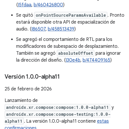
(
I5fdaa
,
b/460426800
)
Se quitó
onPointSourceParamsAvailable
. Pronto
estará disponible otra API de espacialización de
audio. (
I86507
,
b/458513439
)
Se agregó el comportamiento de RTL para los
modificadores de subespacio de desplazamiento.
También se agregó
absoluteOffset
para ignorar
la dirección del diseño. (
I30e4b
,
b/474409165
)
Versión 1
.
0
.
0-alpha11
25 de febrero de 2026
Lanzamiento de
androidx.xr.compose:compose:1.0.0-alpha11
y
androidx.xr.compose:compose-testing:1.0.0-
alpha11
. La versión 1.0.0-alpha11 contiene
estas
confirmaciones
.