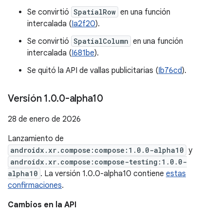
Se convirtió
SpatialRow
en una función
intercalada (
Ia2f20
).
Se convirtió
SpatialColumn
en una función
intercalada (
I681be
).
Se quitó la API de vallas publicitarias (
Ib76cd
).
Versión 1
.
0
.
0-alpha10
28 de enero de 2026
Lanzamiento de
androidx.xr.compose:compose:1.0.0-alpha10
y
androidx.xr.compose:compose-testing:1.0.0-
alpha10
. La versión 1.0.0-alpha10 contiene
estas
confirmaciones
.
Cambios en la API