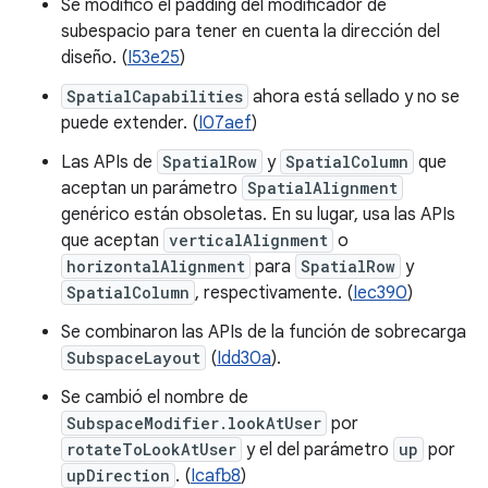
Se modificó el padding del modificador de
subespacio para tener en cuenta la dirección del
diseño. (
I53e25
)
SpatialCapabilities
ahora está sellado y no se
puede extender. (
I07aef
)
Las APIs de
SpatialRow
y
SpatialColumn
que
aceptan un parámetro
SpatialAlignment
genérico están obsoletas. En su lugar, usa las APIs
que aceptan
verticalAlignment
o
horizontalAlignment
para
SpatialRow
y
SpatialColumn
, respectivamente. (
Iec390
)
Se combinaron las APIs de la función de sobrecarga
SubspaceLayout
(
Idd30a
).
Se cambió el nombre de
SubspaceModifier.lookAtUser
por
rotateToLookAtUser
y el del parámetro
up
por
upDirection
. (
Icafb8
)