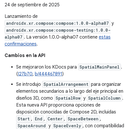
24 de septiembre de 2025
Lanzamiento de
androidx.xr.compose:compose:1.0.0-alpha07
y
androidx.xr.compose:compose-testing:1.0.0-
alpha07
. La versión 1.0.0-alpha07 contiene
estas
confirmaciones
.
Cambios en la API
Se mejoraron los KDocs para
SpatialMainPanel
.
(
I27b70
,
b/444467891
)
Se introdujo
SpatialArrangement
para organizar
elementos secundarios a lo largo del eje principal en
diseños 3D, como
SpatialRow
y
SpatialColumn
.
Esta nueva API proporciona opciones de
disposición conocidas de Compose 2D, incluidas
Start
,
End
,
Center
,
SpaceBetween
,
SpaceAround
y
SpaceEvenly
, con compatibilidad