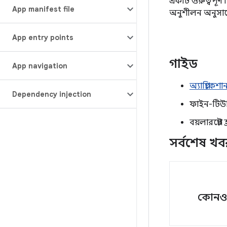
একটি গুরুত্বপূর্
App manifest file
অনুশীলন অনুসার
App entry points
গাইড
App navigation
অ্যাপ্লিকে
Dependency injection
ফাইন-টিউ
বয়লারপ্লেট
সর্বশেষ খ
কোনও 