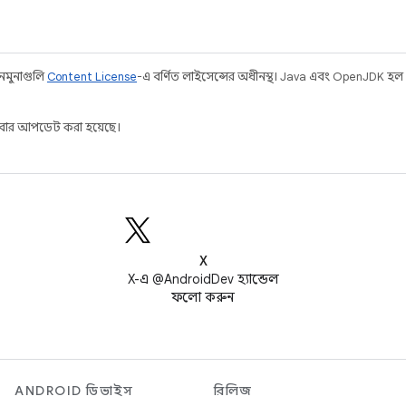
 নমুনাগুলি
Content License
-এ বর্ণিত লাইসেন্সের অধীনস্থ। Java এবং OpenJDK হল
ার আপডেট করা হয়েছে।
X
X-এ @AndroidDev হ্যান্ডেল
ফলো করুন
ANDROID ডিভাইস
রিলিজ