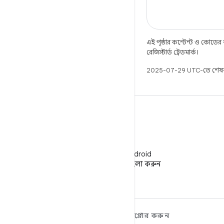
এই পৃষ্ঠার কন্টেন্ট ও কোডের
রেজিস্টার্ড ট্রেডমার্ক।
2025-07-29 UTC-তে শেষব
WeChat
WeChat-এ Android
ডেভেলপারদের ফলো করুন
ANDROID সম্পর্কে আরও
এক্সপ্লোর করুন