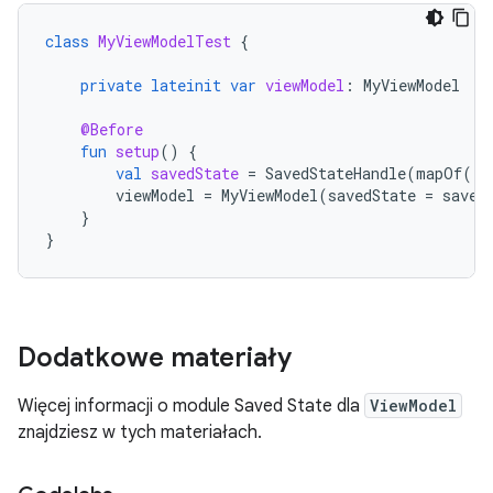
class
MyViewModelTest
{
private
lateinit
var
viewModel
:
MyViewModel
@Before
fun
setup
()
{
val
savedState
=
SavedStateHandle
(
mapOf
(
"s
viewModel
=
MyViewModel
(
savedState
=
saved
}
}
Dodatkowe materiały
Więcej informacji o module Saved State dla
ViewModel
znajdziesz w tych materiałach.