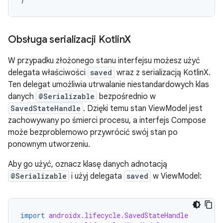
Obsługa serializacji Kotlin
X
W przypadku złożonego stanu interfejsu możesz użyć
delegata właściwości
saved
wraz z serializacją KotlinX.
Ten delegat umożliwia utrwalanie niestandardowych klas
danych
@Serializable
bezpośrednio w
SavedStateHandle
. Dzięki temu stan ViewModel jest
zachowywany po śmierci procesu, a interfejs Compose
może bezproblemowo przywrócić swój stan po
ponownym utworzeniu.
Aby go użyć, oznacz klasę danych adnotacją
@Serializable
i użyj delegata
saved
w ViewModel:
import
androidx.lifecycle.SavedStateHandle