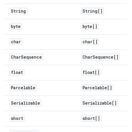
String
String[]
byte
byte[]
char
char[]
Char
Sequence
Char
Sequence[]
float
float[]
Parcelable
Parcelable[]
Serializable
Serializable[]
short
short[]