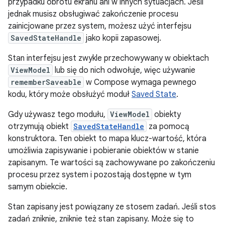
przypadku obrotu ekranu ani w innych sytuacjach. Jeśli
jednak musisz obsługiwać zakończenie procesu
zainicjowane przez system, możesz użyć interfejsu
SavedStateHandle
jako kopii zapasowej.
Stan interfejsu jest zwykle przechowywany w obiektach
ViewModel
lub się do nich odwołuje, więc używanie
rememberSaveable
w Compose wymaga pewnego
kodu, który może obsłużyć moduł
Saved State
.
Gdy używasz tego modułu,
ViewModel
obiekty
otrzymują obiekt
SavedStateHandle
za pomocą
konstruktora. Ten obiekt to mapa klucz-wartość, która
umożliwia zapisywanie i pobieranie obiektów w stanie
zapisanym. Te wartości są zachowywane po zakończeniu
procesu przez system i pozostają dostępne w tym
samym obiekcie.
Stan zapisany jest powiązany ze stosem zadań. Jeśli stos
zadań zniknie, zniknie też stan zapisany. Może się to