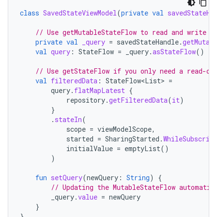
class
SavedStateViewModel
(
private
val
savedStateHa
// Use getMutableStateFlow to read and write t
private
val
_query
=
savedStateHandle
.
getMutab
val
query
:
StateFlow
=
_query
.
asStateFlow
()
// Use getStateFlow if you only need a read-on
val
filteredData
:
StateFlow
<
List
>
=
query
.
flatMapLatest
{
repository
.
getFilteredData
(
it
)
}
.
stateIn
(
scope
=
viewModelScope
,
started
=
SharingStarted
.
WhileSubscrib
initialValue
=
emptyList
()
)
fun
setQuery
(
newQuery
:
String
)
{
// Updating the MutableStateFlow automatic
_query
.
value
=
newQuery
}
}