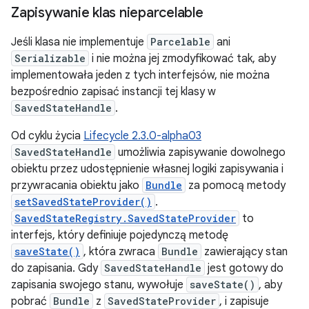
Zapisywanie klas nieparcelable
Jeśli klasa nie implementuje
Parcelable
ani
Serializable
i nie można jej zmodyfikować tak, aby
implementowała jeden z tych interfejsów, nie można
bezpośrednio zapisać instancji tej klasy w
SavedStateHandle
.
Od cyklu życia
Lifecycle 2.3.0-alpha03
SavedStateHandle
umożliwia zapisywanie dowolnego
obiektu przez udostępnienie własnej logiki zapisywania i
przywracania obiektu jako
Bundle
za pomocą metody
setSavedStateProvider()
.
SavedStateRegistry.SavedStateProvider
to
interfejs, który definiuje pojedynczą metodę
saveState()
, która zwraca
Bundle
zawierający stan
do zapisania. Gdy
SavedStateHandle
jest gotowy do
zapisania swojego stanu, wywołuje
saveState()
, aby
pobrać
Bundle
z
SavedStateProvider
, i zapisuje