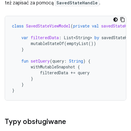
też zapisać za pomocą
SavedStateHandle
.
class
SavedStateViewModel
(
private
val
savedStateHa
var
filteredData
:
List<String>
by
savedStateHa
mutableStateOf
(
emptyList
())
}
fun
setQuery
(
query
:
String
)
{
withMutableSnapshot
{
filteredData
+=
query
}
}
}
Typy obsługiwane