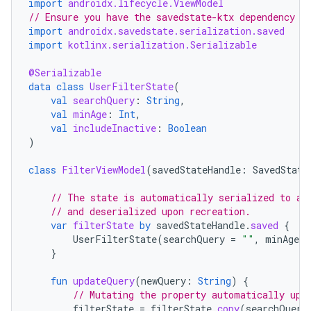
import
androidx.lifecycle.ViewModel
// Ensure you have the savedstate-ktx dependency
import
androidx.savedstate.serialization.saved
import
kotlinx.serialization.Serializable
@Serializable
data
class
UserFilterState
(
val
searchQuery
:
String
,
val
minAge
:
Int
,
val
includeInactive
:
Boolean
)
class
FilterViewModel
(
savedStateHandle
:
SavedState
// The state is automatically serialized to a 
// and deserialized upon recreation.
var
filterState
by
savedStateHandle
.
saved
{
UserFilterState
(
searchQuery
=
""
,
minAge
=
}
fun
updateQuery
(
newQuery
:
String
)
{
// Mutating the property automatically upd
filterState
=
filterState
.
copy
(
searchQuery