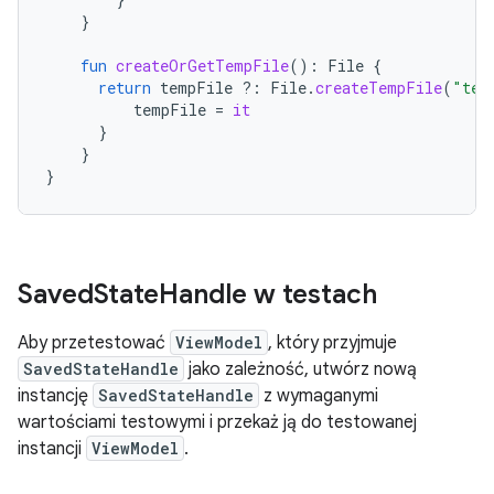
}
fun
createOrGetTempFile
():
File
{
return
tempFile
?:
File
.
createTempFile
(
"tem
tempFile
=
it
}
}
}
Saved
State
Handle w testach
Aby przetestować
ViewModel
, który przyjmuje
SavedStateHandle
jako zależność, utwórz nową
instancję
SavedStateHandle
z wymaganymi
wartościami testowymi i przekaż ją do testowanej
instancji
ViewModel
.