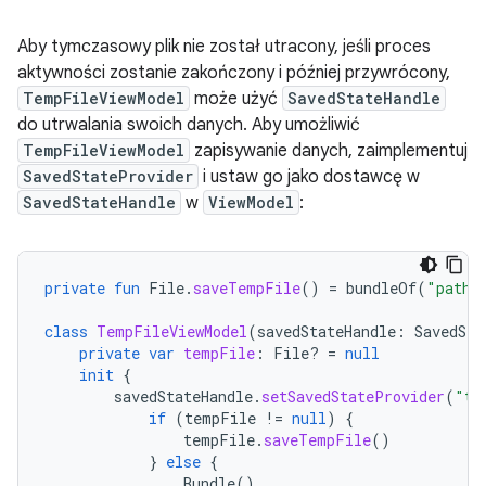
Aby tymczasowy plik nie został utracony, jeśli proces
aktywności zostanie zakończony i później przywrócony,
TempFileViewModel
może użyć
SavedStateHandle
do utrwalania swoich danych. Aby umożliwić
TempFileViewModel
zapisywanie danych, zaimplementuj
SavedStateProvider
i ustaw go jako dostawcę w
SavedStateHandle
w
ViewModel
:
private
fun
File
.
saveTempFile
()
=
bundleOf
(
"path"
class
TempFileViewModel
(
savedStateHandle
:
SavedSta
private
var
tempFile
:
File? 
=
null
init
{
savedStateHandle
.
setSavedStateProvider
(
"te
if
(
tempFile
!=
null
)
{
tempFile
.
saveTempFile
()
}
else
{
Bundle
()