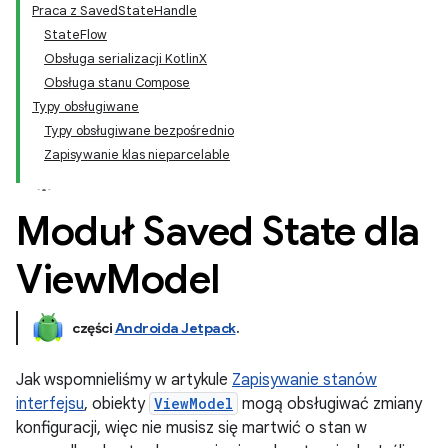
Praca z SavedStateHandle
StateFlow
Obsługa serializacji KotlinX
Obsługa stanu Compose
Typy obsługiwane
Typy obsługiwane bezpośrednio
Zapisywanie klas nieparcelable
Moduł Saved State dla
View
Model
części
Androida Jetpack
.
Jak wspomnieliśmy w artykule
Zapisywanie stanów
interfejsu
, obiekty
ViewModel
mogą obsługiwać zmiany
konfiguracji, więc nie musisz się martwić o stan w