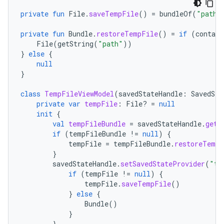
private
fun
File
.
saveTempFile
()
=
bundleOf
(
"path"
private
fun
Bundle
.
restoreTempFile
()
=
if
(
contain
File
(
getString
(
"path"
))
}
else
{
null
}
class
TempFileViewModel
(
savedStateHandle
:
SavedSta
private
var
tempFile
:
File? 
=
null
init
{
val
tempFileBundle
=
savedStateHandle
.
get<
if
(
tempFileBundle
!=
null
)
{
tempFile
=
tempFileBundle
.
restoreTempF
}
savedStateHandle
.
setSavedStateProvider
(
"te
if
(
tempFile
!=
null
)
{
tempFile
.
saveTempFile
()
}
else
{
Bundle
()
}
}