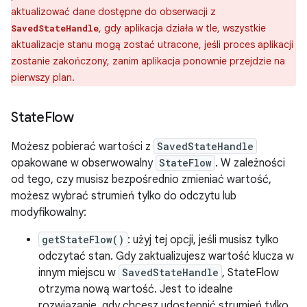
aktualizować dane dostępne do obserwacji z
, gdy aplikacja działa w tle, wszystkie
SavedStateHandle
aktualizacje stanu mogą zostać utracone, jeśli proces aplikacji
zostanie zakończony, zanim aplikacja ponownie przejdzie na
pierwszy plan.
State
Flow
Możesz pobierać wartości z
SavedStateHandle
opakowane w obserwowalny
StateFlow
. W zależności
od tego, czy musisz bezpośrednio zmieniać wartość,
możesz wybrać strumień tylko do odczytu lub
modyfikowalny:
getStateFlow()
: użyj tej opcji, jeśli musisz tylko
odczytać stan. Gdy zaktualizujesz wartość klucza w
innym miejscu w
SavedStateHandle
, StateFlow
otrzyma nową wartość. Jest to idealne
rozwiązanie, gdy chcesz udostępnić strumień tylko