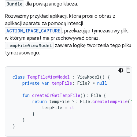
Bundle
dla powiązanego klucza.
Rozważmy przykład aplikacji, która prosi o obraz z
aplikacji aparatu za pomocą intencji
ACTION_IMAGE_CAPTURE
, przekazując tymczasowy plik,
w którym aparat ma przechowywać obraz.
TempFileViewModel
zawiera logikę tworzenia tego pliku
tymczasowego.
class
TempFileViewModel
:
ViewModel
()
{
private
var
tempFile
:
File? 
=
null
fun
createOrGetTempFile
():
File
{
return
tempFile
?:
File
.
createTempFile
(
"t
tempFile
=
it
}
}
}