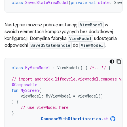
class
SavedStateViewModel
(
private
val
state
:
Saved
Następnie możesz pobrać instancję
ViewModel
w
swoich elementach kompozycyjnych bez dodatkowej
konfiguracji. Domyślna fabryka
ViewModel
udostępnia
odpowiedni
SavedStateHandle
do
ViewModel
.
class
MyViewModel
:
ViewModel
()
{
/*...*/
}
// import androidx.lifecycle.viewmodel.compose.vie
@Composable
fun
MyScreen
(
viewModel
:
MyViewModel
=
viewModel
()
)
{
// use viewModel here
}
ComposeWithOtherLibraries
.
kt