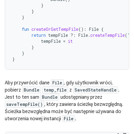
}
}
}
fun
createOrGetTempFile
():
File
{
return
tempFile
?:
File
.
createTempFile
(
"t
tempFile
=
it
}
}
}
Aby przywrócić dane
File
, gdy użytkownik wróci,
pobierz
Bundle
temp_file
z
SavedStateHandle
.
Jest to ten sam
Bundle
udostępniany przez
saveTempFile()
, który zawiera ścieżkę bezwzględną.
Ścieżka bezwzględna może być następnie używana do
utworzenia nowej instancji
File
.