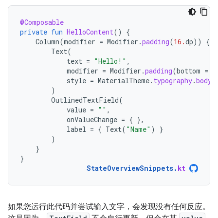
@Composable
private
fun
HelloContent
()
{
Column
(
modifier
=
Modifier
.
padding
(
16.
dp
))
{
Text
(
text
=
"Hello!"
,
modifier
=
Modifier
.
padding
(
bottom
=
8
style
=
MaterialTheme
.
typography
.
bodyM
)
OutlinedTextField
(
value
=
""
,
onValueChange
=
{
},
label
=
{
Text
(
"Name"
)
}
)
}
}
StateOverviewSnippets
.
kt
如果您运行此代码并尝试输入文字，会发现没有任何反应。