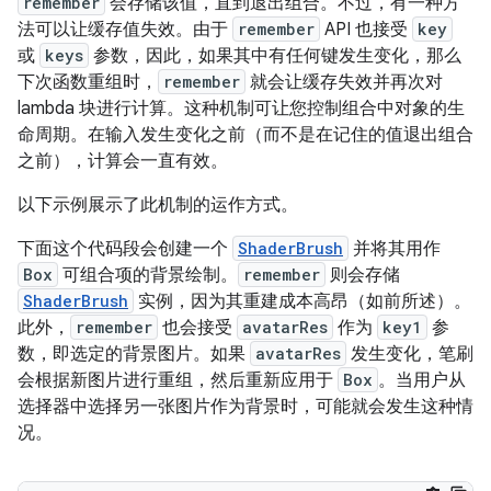
remember
会存储该值，直到退出组合。不过，有一种方
法可以让缓存值失效。由于
remember
API 也接受
key
或
keys
参数，因此，如果其中有任何键发生变化，那么
下次函数重组时，
remember
就会让缓存失效并再次对
lambda 块进行计算。
这种机制可让您控制组合中对象的生
命周期。在输入发生变化之前（而不是在记住的值退出组合
之前），计算会一直有效。
以下示例展示了此机制的运作方式。
下面这个代码段会创建一个
ShaderBrush
并将其用作
Box
可组合项的背景绘制。
remember
则会存储
ShaderBrush
实例，因为其重建成本高昂（如前所述）。
此外，
remember
也会接受
avatarRes
作为
key1
参
数，即选定的背景图片。如果
avatarRes
发生变化，笔刷
会根据新图片进行重组，然后重新应用于
Box
。当用户从
选择器中选择另一张图片作为背景时，可能就会发生这种情
况。