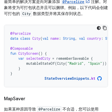
最简单的解决方案是向对象添加
@Parcelize
注解。对
象将变为可打包状态并且可以捆绑。例如，以下代码会创建
可打包的
City
数据类型并将其保存到状态。
@Parcelize
data
class
City
(
val
name
:
String
,
val
country
:
Str
@Composable
fun
CityScreen
()
{
var
selectedCity
=
rememberSaveable
{
mutableStateOf
(
City
(
"Madrid"
,
"Spain"
))
}
}
StateOverviewSnippets
.
kt
Map
Saver
如果某种原因导致
@Parcelize
不合适，您可以使用