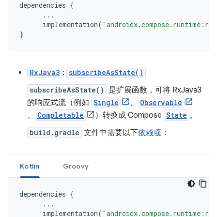
dependencies
{
...
implementation
(
"androidx.compose.runtime:run
}
RxJava3
:
subscribeAsState()
subscribeAsState()
是扩展函数，可将 RxJava3
的响应式流（例如
Single
、
Observable
、
Completable
）转换成 Compose
State
。
build.gradle
文件中需要以下
依赖项
：
Kotlin
Groovy
dependencies
{
...
implementation
(
"androidx.compose.runtime:run