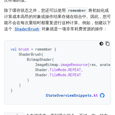
次存储的值。
除了缓存状态之外，您还可以使用
remember
将初始化或
计算成本高昂的对象或操作结果存储在组合中。因此，您可
能不会在每次重组时都重复进行这种计算。例如，创建以下
这个
ShaderBrush
对象就是一项非常耗费资源的操作：
val
brush
=
remember
{
ShaderBrush
(
BitmapShader
(
ImageBitmap
.
imageResource
(
res
,
avatarR
Shader
.
TileMode
.
REPEAT
,
Shader
.
TileMode
.
REPEAT
)
)
}
StateOverviewSnippets
.
kt