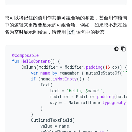
您可以将记住的值用作其他可组合项的参数，甚至用作语句
中的逻辑来更改要显示的可组合项。例如，如果您不想在姓
名为空时显示问候语，请使用
if
语句中的状态：
@Composable
fun
HelloContent
()
{
Column
(
modifier
=
Modifier
.
padding
(
16.
dp
))
{
var
name
by
remember
{
mutableStateOf
(
""
)
if
(
name
.
isNotEmpty
())
{
Text
(
text
=
"Hello, 
$
name
!"
,
modifier
=
Modifier
.
padding
(
bottom
style
=
MaterialTheme
.
typography
.
b
)
}
OutlinedTextField
(
value
=
name
,
onValueChange
=
{
name
=
it
},