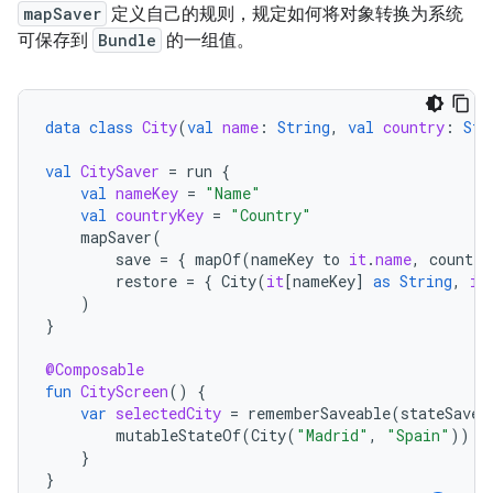
mapSaver
定义自己的规则，规定如何将对象转换为系统
可保存到
Bundle
的一组值。
data
class
City
(
val
name
:
String
,
val
country
:
Str
val
CitySaver
=
run
{
val
nameKey
=
"Name"
val
countryKey
=
"Country"
mapSaver
(
save
=
{
mapOf
(
nameKey
to
it
.
name
,
country
restore
=
{
City
(
it
[
nameKey
]
as
String
,
it
)
}
@Composable
fun
CityScreen
()
{
var
selectedCity
=
rememberSaveable
(
stateSaver
mutableStateOf
(
City
(
"Madrid"
,
"Spain"
))
}
}