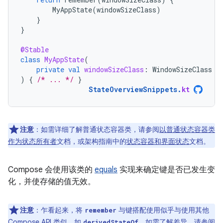
MyAppState
(
windowSizeClass
)
}
}
@Stable
class
MyAppState
(
private
val
windowSizeClass
:
WindowSizeClass
)
{
/* ... */
}
StateOverviewSnippets
.
kt
注意
：如需详细了解普通状态容器类，请参阅
以普通状态容器类
作为状态所有者
文档，或架构指南中的
状态容器和界面状态
文档。
Compose 会使用该类的
equals
实现来确定键是否已发生变
化，并使存储的值无效。
注意
：乍看起来，将
与键搭配使用似乎与使用其他
remember
Compose API 类似，如
。如需了解差异，请参阅
derivedStateOf