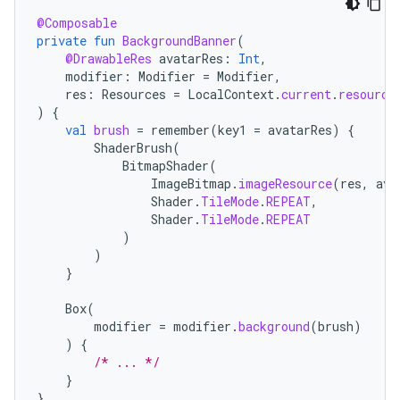
@Composable
private
fun
BackgroundBanner
(
@DrawableRes
avatarRes
:
Int
,
modifier
:
Modifier
=
Modifier
,
res
:
Resources
=
LocalContext
.
current
.
resource
)
{
val
brush
=
remember
(
key1
=
avatarRes
)
{
ShaderBrush
(
BitmapShader
(
ImageBitmap
.
imageResource
(
res
,
ava
Shader
.
TileMode
.
REPEAT
,
Shader
.
TileMode
.
REPEAT
)
)
}
Box
(
modifier
=
modifier
.
background
(
brush
)
)
{
/* ... */
}
}