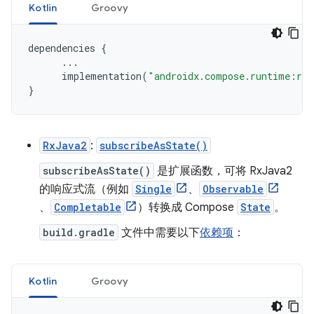
Kotlin
Groovy
dependencies
{
...
implementation
(
"androidx.compose.runtime:run
}
RxJava2
:
subscribeAsState()
subscribeAsState()
是扩展函数，可将 RxJava2
的响应式流（例如
Single
、
Observable
、
Completable
）转换成 Compose
State
。
build.gradle
文件中需要以下
依赖项
：
Kotlin
Groovy