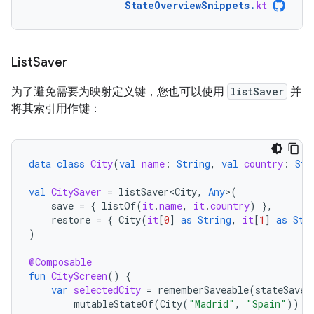
StateOverviewSnippets
.
kt
List
Saver
为了避免需要为映射定义键，您也可以使用
listSaver
并
将其索引用作键：
data
class
City
(
val
name
:
String
,
val
country
:
Str
val
CitySaver
=
listSaver<City
,
Any
>
(
save
=
{
listOf
(
it
.
name
,
it
.
country
)
},
restore
=
{
City
(
it
[
0
]
as
String
,
it
[
1
]
as
Str
)
@Composable
fun
CityScreen
()
{
var
selectedCity
=
rememberSaveable
(
stateSaver
mutableStateOf
(
City
(
"Madrid"
,
"Spain"
))