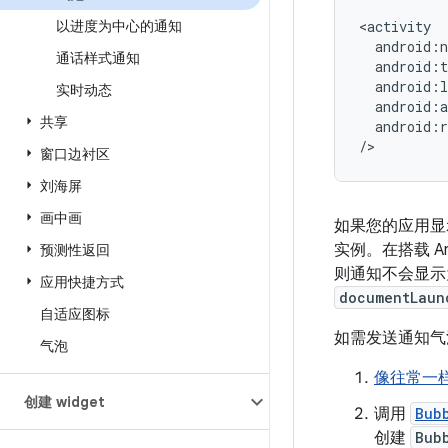
以进度为中心的通知
通话样式通知
实时动态
共享
android:r
窗口边衬区
刘海屏
画中画
如果您的应用显示
实例。在搭载 An
预测性返回
则通知不会显示为
应用快捷方式
documentLaun
自适应图标
如需发送通知气
气泡
像往常一
创建 widget
调用
Bub
创建
Bub