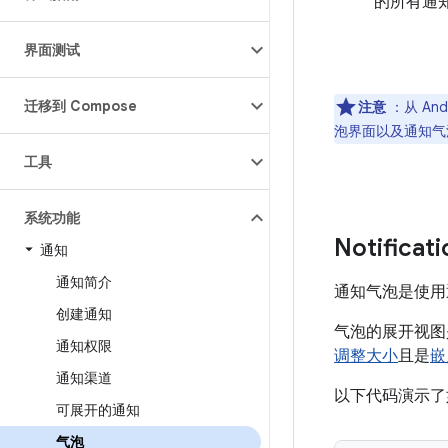
的所有通
界面测试
迁移到 Compose
注意
：从 An
泡界面以及通知气
工具
系统功能
Notificat
通知
通知简介
通知气泡是使用
创建通知
气泡的展开视图是根
通知权限
调整大小
且是
嵌
通知渠道
以下代码演示了
可展开的通知
气泡