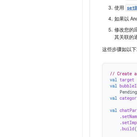
使用
set
如果以 A
修改您的
其关联的
这些步骤如以下
// Create a
val
target
val
bubbleI
Pending
val
categor
val
chatPar
.
setNam
.
setImp
.
build
(