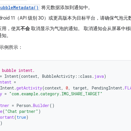
BubbleMetadata()
将元数据添加到通知中。
ndroid 11（API 级别 30）或更高版本为目标平台，请确保
应用，使其
不会
取消显示为气泡的通知。 取消通知会从屏幕中
通知。
示例所示：
 bubble intent.
=
Intent
(
context
,
BubbleActivity
::
class
.
java
)
ntent
=
Intent
.
getActivity
(
context
,
0
,
target
,
PendingIntent
.
FL
y
=
"com.example.category.IMG_SHARE_TARGET"
tner
=
Person
.
Builder
()
e
(
"Chat partner"
)
ortant
(
true
)
)