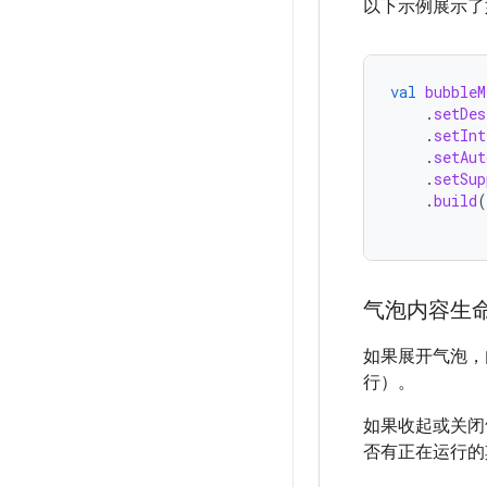
以下示例展示了
val
bubbleM
.
setDes
.
setInt
.
setAut
.
setSup
.
build
(
气泡内容生
如果展开气泡，内容
行）。
如果收起或关闭
否有正在运行的