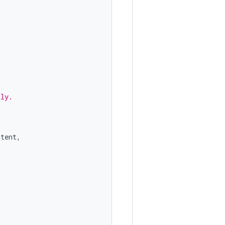
ply.
ntent
,