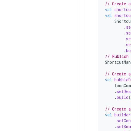
// Create a
val
shortcu
val
shortcu
Shortcu
.
se
.
se
.
se
.
se
.
bu
// Publish 
ShortcutMan
// Create a
val
bubbleD
IconCom
.
setDes
.
build
(
// Create a
val
builder
.
setCon
.
setSma