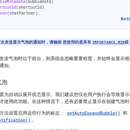
bleMetadata
(
bubbleData
)
rtcutId
(
shortcutId
)
son
(
chatPartner
)
Not
次发送显示气泡的通知时，请确保 您使用的是具有
或
IMPORTANCE_MIN
发送气泡时位于前台，则系统会忽略重要程度，并始终会显示相
通知。
气泡
置为自动以展开状态显示。我们建议您仅在用户执行会导致显示
才使用此功能。在这种情况下，还有必要禁止显示在创建气泡时
方法设置启用这些行为的标志：
setAutoExpandBubble()
和
otification()
。