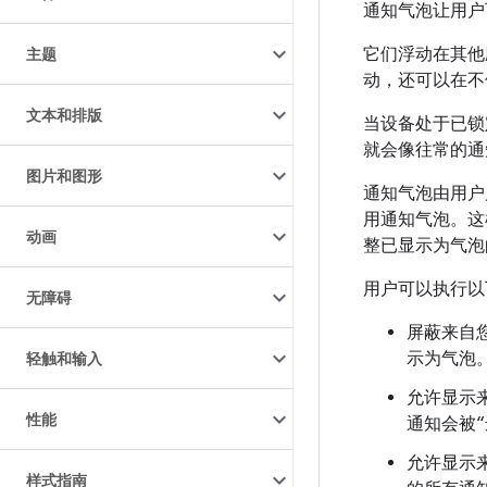
通知气泡让用户
它们浮动在其他
主题
动，还可以在不
文本和排版
当设备处于已锁
就会像往常的通
图片和图形
通知气泡由用户
用通知气泡。这
动画
整已显示为气泡
用户可以执行以
无障碍
屏蔽来自
示为气泡
轻触和输入
允许显示
性能
通知会被“
允许显示
样式指南