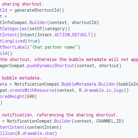
 sharing shortcut.
tId
=
generateShortcutId
()
t
=
tInfoCompat
.
Builder
(
context
,
shortcutId
)
tCategories
(
setOf
(
category
))
tIntent
(
Intent
(
Intent
.
ACTION_DEFAULT
))
tLongLived
(
true
)
tShortLabel
(
"Chat partner name"
)
ild
()
the shortcut, otherwise the bubble metadata will not ap
agerCompat
.
pushDynamicShortcut
(
context
,
shortcut
)
 bubble metadata.
ata
=
NotificationCompat
.
BubbleMetadata
.
Builder
(
bubbleI
pat
.
createWithResource
(
context
,
R
.
drawable
.
ic_logo
))
iredHeight
(
600
)
)
 notification, referencing the sharing shortcut.
=
NotificationCompat
.
Builder
(
context
,
CHANNEL_ID
)
tentIntent
(
contentIntent
)
llIcon
(
R
.
drawable
.
chat
)