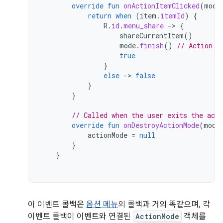
override
fun
onActionItemClicked
(
mode
return
when
(
item
.
itemId
)
{
R
.
id
.
menu_share
-
>
{
shareCurrentItem
()
mode
.
finish
()
// Action p
true
}
else
-
>
false
}
}
// Called when the user exits the act
override
fun
onDestroyActionMode
(
mode
actionMode
=
null
}
}
이 이벤트 콜백은
옵션 메뉴
의 콜백과 거의 똑같으며, 각
이벤트 콜백이 이벤트와 연결된
ActionMode
객체를