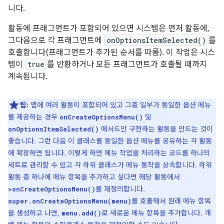
니다.
활동에 프래그먼트가 포함되어 있으면 시스템은 먼저 활동에,
그다음으로 각 프래그먼트에
onOptionsItemSelected()
를
호출합니다(프래그먼트가 추가된 순서를 따름). 이 작업은 시스
템이
true
를 반환하거나 모든 프래그먼트가 호출될 때까지
계속됩니다.
팁:
앱에 여러 활동이 포함되어 있고 그중 일부가 동일한 옵션 메뉴
를 제공하는 경우
및
onCreateOptionsMenu()
메서드만 구현하는 활동을 만드는 것이
onOptionsItemSelected()
좋습니다. 그런 다음 이 클래스를 동일한 옵션 메뉴를 공유하는 각 활동
에 확장하면 됩니다. 이렇게 하면 메뉴 작업을 처리하는 코드를 하나의
세트로 관리할 수 있고 각 하위 클래스가 메뉴 동작을 상속합니다. 하위
활동 중 하나에 메뉴 항목을 추가하고 싶다면 해당 활동에서
를 재정의합니다.
>onCreateOptionsMenu()
를 호출해서 원래 메뉴 항목
super.onCreateOptionsMenu(menu)
을 생성하고 나면,
로 새로운 메뉴 항목을 추가합니다. 개
menu.add()