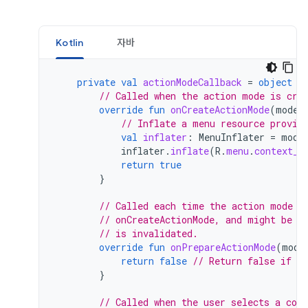
Kotlin
자바
private
val
actionModeCallback
=
object
:
// Called when the action mode is cre
override
fun
onCreateActionMode
(
mode
:
// Inflate a menu resource provid
val
inflater
:
MenuInflater
=
mode
inflater
.
inflate
(
R
.
menu
.
context_m
return
true
}
// Called each time the action mode i
// onCreateActionMode, and might be c
// is invalidated.
override
fun
onPrepareActionMode
(
mode
return
false
// Return false if no
}
// Called when the user selects a con