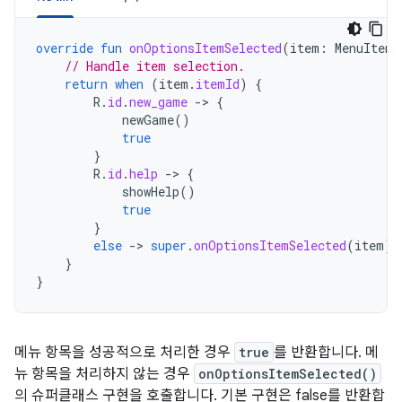
override
fun
onOptionsItemSelected
(
item
:
MenuItem
)
// Handle item selection.
return
when
(
item
.
itemId
)
{
R
.
id
.
new_game
-
>
{
newGame
()
true
}
R
.
id
.
help
-
>
{
showHelp
()
true
}
else
-
>
super
.
onOptionsItemSelected
(
item
)
}
}
메뉴 항목을 성공적으로 처리한 경우
true
를 반환합니다. 메
뉴 항목을 처리하지 않는 경우
onOptionsItemSelected()
의 슈퍼클래스 구현을 호출합니다. 기본 구현은 false를 반환합