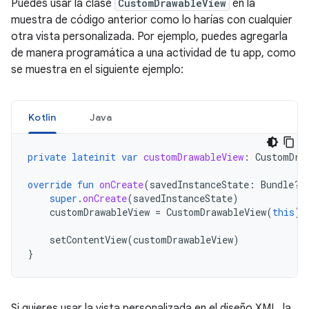
Puedes usar la clase
CustomDrawableView
en la
muestra de código anterior como lo harías con cualquier
otra vista personalizada. Por ejemplo, puedes agregarla
de manera programática a una actividad de tu app, como
se muestra en el siguiente ejemplo:
Kotlin
Java
private
lateinit
var
customDrawableView
:
CustomDra
override
fun
onCreate
(
savedInstanceState
:
Bundle?)
super
.
onCreate
(
savedInstanceState
)
customDrawableView
=
CustomDrawableView
(
this
)
setContentView
(
customDrawableView
)
}
Si quieres usar la vista personalizada en el diseño XML, la