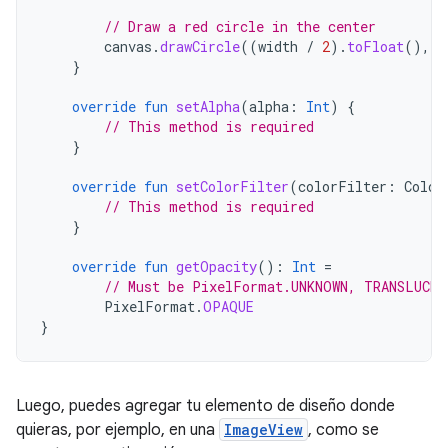
// Draw a red circle in the center
canvas
.
drawCircle
((
width
/
2
).
toFloat
(),
(
}
override
fun
setAlpha
(
alpha
:
Int
)
{
// This method is required
}
override
fun
setColorFilter
(
colorFilter
:
Color
// This method is required
}
override
fun
getOpacity
():
Int
=
// Must be PixelFormat.UNKNOWN, TRANSLUCE
PixelFormat
.
OPAQUE
}
Luego, puedes agregar tu elemento de diseño donde
quieras, por ejemplo, en una
ImageView
, como se