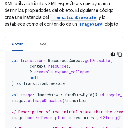
XML utiliza atributos XML específicos que ayudan a
definir las propiedades del objeto. El siguiente código
crea una instancia del
TransitionDrawable
y lo
establece como el contenido de un
ImageView
objeto:
Kotlin
Java
val
transition
=
ResourcesCompat
.
getDrawable
(
context
.
resources
,
R
.
drawable
.
expand_collapse
,
null
)
as
TransitionDrawable
val
image
:
ImageView
=
findViewById
(
R
.
id
.
toggle_im
image
.
setImageDrawable
(
transition
)
// Description of the initial state that the drawab
image
.
contentDescription
=
resources
.
getString
(
R
.
s