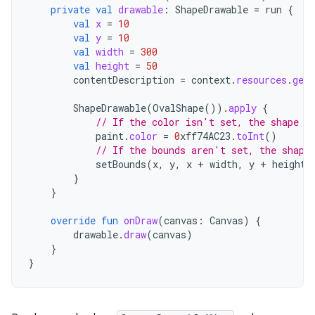
private
val
drawable
:
ShapeDrawable
=
run
{
val
x
=
10
val
y
=
10
val
width
=
300
val
height
=
50
contentDescription
=
context
.
resources
.
getS
ShapeDrawable
(
OvalShape
()).
apply
{
// If the color isn't set, the shape u
paint
.
color
=
0
xff74AC23
.
toInt
()
// If the bounds aren't set, the shape
setBounds
(
x
,
y
,
x
+
width
,
y
+
height
)
}
}
override
fun
onDraw
(
canvas
:
Canvas
)
{
drawable
.
draw
(
canvas
)
}
}