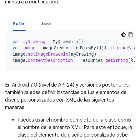
muestra a continuación:
Kotlin
Java
val
myDrawing
=
MyDrawable
()
val
image
:
ImageView
=
findViewById
(
R
.
id
.
imageView
image
.
setImageDrawable
(
myDrawing
)
image
.
contentDescription
=
resources
.
getString
(
R
.
s
En Android 7.0 (nivel de API 24) y versiones posteriores,
también puedes definir instancias de tus elementos de
diseño personalizados con XML de las siguientes
maneras:
Puedes usar el nombre completo de la clase como
el nombre del elemento XML. Para este enfoque, la
clase del elemento de diseño personalizado debe