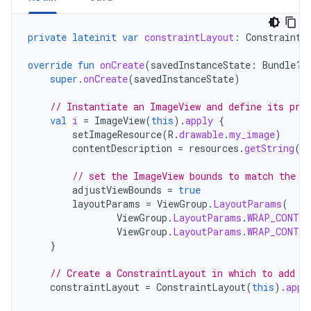
private
lateinit
var
constraintLayout
:
ConstraintL
override
fun
onCreate
(
savedInstanceState
:
Bundle?)
super
.
onCreate
(
savedInstanceState
)
// Instantiate an ImageView and define its pro
val
i
=
ImageView
(
this
).
apply
{
setImageResource
(
R
.
drawable
.
my_image
)
contentDescription
=
resources
.
getString
(
R
// set the ImageView bounds to match the D
adjustViewBounds
=
true
layoutParams
=
ViewGroup
.
LayoutParams
(
ViewGroup
.
LayoutParams
.
WRAP_CONTEN
ViewGroup
.
LayoutParams
.
WRAP_CONTEN
}
// Create a ConstraintLayout in which to add t
constraintLayout
=
ConstraintLayout
(
this
).
appl