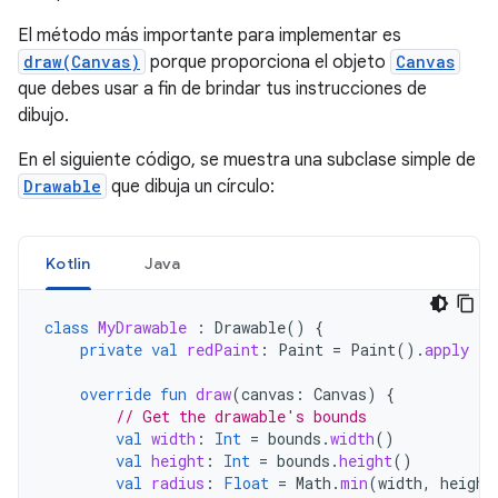
El método más importante para implementar es
draw(Canvas)
porque proporciona el objeto
Canvas
que debes usar a fin de brindar tus instrucciones de
dibujo.
En el siguiente código, se muestra una subclase simple de
Drawable
que dibuja un círculo:
Kotlin
Java
class
MyDrawable
:
Drawable
()
{
private
val
redPaint
:
Paint
=
Paint
().
apply
{
override
fun
draw
(
canvas
:
Canvas
)
{
// Get the drawable's bounds
val
width
:
Int
=
bounds
.
width
()
val
height
:
Int
=
bounds
.
height
()
val
radius
:
Float
=
Math
.
min
(
width
,
height