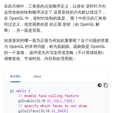
在此示例中，三角形的点按顺序定义，以便在 逆时针方向
这些坐标的绘制顺序决定了 设置形状的方向默认情况下，
在 OpenGL 中，逆时针绘制的面是 。图 1 中所示的三角形
经过定义，使您观察的是 的正面 形状（由 OpenGL 解
释），另一面是背面。
知道形状的哪一面为正面为何如此重要呢？这个问题的答案
与 OpenGL 的常用功能，称为面剔除。面剔除是 OpenGL
的一个选项， 该环境允许渲染管道忽略（不计算或绘制）
调整形状、节省时间、内存和处理周期：
Kotlin
Java
gl
.
apply
{
// enable face culling feature
glEnable
(
GL10
.
GL_CULL_FACE
)
// specify which faces to not draw
glCullFace
(
GL10
.
GL_BACK
)