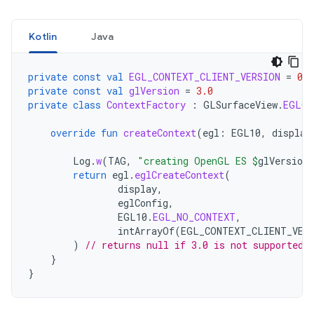
Kotlin
Java
private
const
val
EGL_CONTEXT_CLIENT_VERSION
=
0
x3
private
const
val
glVersion
=
3.0
private
class
ContextFactory
:
GLSurfaceView
.
EGLCo
override
fun
createContext
(
egl
:
EGL10
,
display
Log
.
w
(
TAG
,
"creating OpenGL ES 
$
glVersion
return
egl
.
eglCreateContext
(
display
,
eglConfig
,
EGL10
.
EGL_NO_CONTEXT
,
intArrayOf
(
EGL_CONTEXT_CLIENT_VER
)
// returns null if 3.0 is not supported
}
}