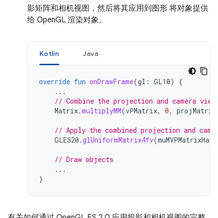
影矩阵和相机视图，然后将其应用到图形 将对象提供
给 OpenGL 渲染对象。
Kotlin
Java
override
fun
onDrawFrame
(
gl
:
GL10
)
{
...
// Combine the projection and camera view
Matrix
.
multiplyMM
(
vPMatrix
,
0
,
projMatrix
// Apply the combined projection and came
GLES20
.
glUniformMatrix4fv
(
muMVPMatrixHand
// Draw objects
...
}
有关如何通过 OpenGL ES 2.0 应用投影和相机视图的完整