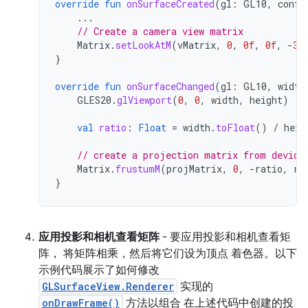
override
fun
onSurfaceCreated
(
gl
:
GL10
,
confi
...
// Create a camera view matrix
Matrix
.
setLookAtM
(
vMatrix
,
0
,
0f
,
0f
,
-
3f
}
override
fun
onSurfaceChanged
(
gl
:
GL10
,
width
GLES20
.
glViewport
(
0
,
0
,
width
,
height
)
val
ratio
:
Float
=
width
.
toFloat
()
/
heig
// create a projection matrix from device
Matrix
.
frustumM
(
projMatrix
,
0
,
-
ratio
,
ra
}
应用投影和相机查看矩阵
- 要应用投影和相机查看矩
阵， 将矩阵相乘，然后将它们设为顶点 着色器。以下
示例代码展示了如何修改
GLSurfaceView.Renderer
实现的
onDrawFrame()
方法以组合 在上述代码中创建的投