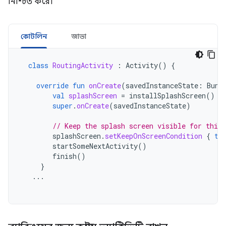
নিশ্চিত করে।
কোটলিন
জাভা
class
RoutingActivity
:
Activity
()
{
override
fun
onCreate
(
savedInstanceState
:
Bund
val
splashScreen
=
installSplashScreen
()
super
.
onCreate
(
savedInstanceState
)
// Keep the splash screen visible for this 
splashScreen
.
setKeepOnScreenCondition
{
tr
startSomeNextActivity
()
finish
()
}
...