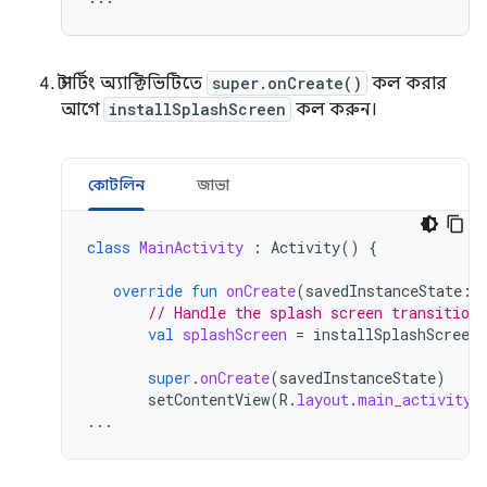
স্টার্টিং অ্যাক্টিভিটিতে
super.onCreate()
কল করার
আগে
installSplashScreen
কল করুন।
কোটলিন
জাভা
class
MainActivity
:
Activity
()
{
override
fun
onCreate
(
savedInstanceState
:
// Handle the splash screen transition.
val
splashScreen
=
installSplashScreen
super
.
onCreate
(
savedInstanceState
)
setContentView
(
R
.
layout
.
main_activity
)
...