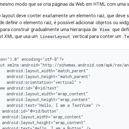
o mesmo modo que se cria páginas da Web em HTML com uma s
e layout deve conter exatamente um elemento raiz, que deve 
de definir o elemento raiz, é possível adicionar objetos ou wi
 para construir gradualmente uma hierarquia de
View
que defi
out XML que usa um
LinearLayout
vertical para conter um
Te
ion="1.0"
encoding="utf-8"?>

out
android:orientation="vertical"
ew
android:text="Hello,
I
am
a
TextView"
android:text="Hello,
I
am
a
Button"
/>
