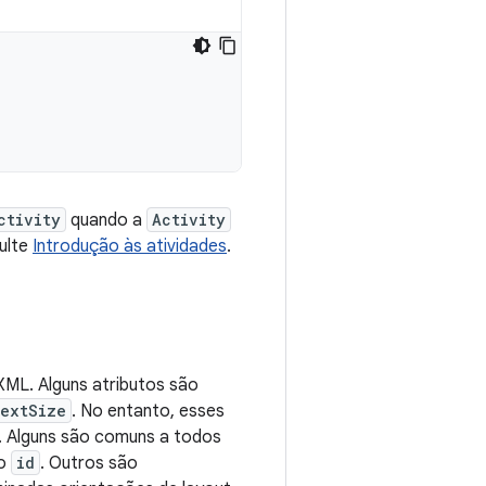
ctivity
quando a
Activity
sulte
Introdução às atividades
.
XML. Alguns atributos são
textSize
. No entanto, esses
. Alguns são comuns a todos
to
id
. Outros são