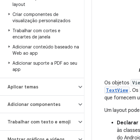
layout
Criar componentes de
visualização personalizados
Trabalhar com cortes e
encartes de janela
Adicionar conteúdo baseado na
Web ao app
Adicionar suporte a PDF ao seu
app
Os objetos
Vi
Aplicar temas
TextView
. Os
que fornecem u
Adicionar componentes
Um layout pode
Trabalhar com texto e emoji
Declarar
às classe
do Android
Mostrar gráficos e vídeos