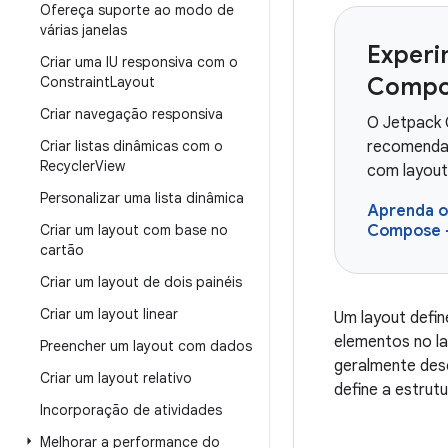
Ofereça suporte ao modo de
várias janelas
Experi
Criar uma IU responsiva com o
Compo
Constraint
Layout
Criar navegação responsiva
O Jetpack 
Criar listas dinâmicas com o
recomendad
Recycler
View
com layou
Personalizar uma lista dinâmica
Aprenda os
Criar um layout com base no
Compose
cartão
Criar um layout de dois painéis
Criar um layout linear
Um layout defi
elementos no l
Preencher um layout com dados
geralmente dese
Criar um layout relativo
define a estrut
Incorporação de atividades
Melhorar a performance do