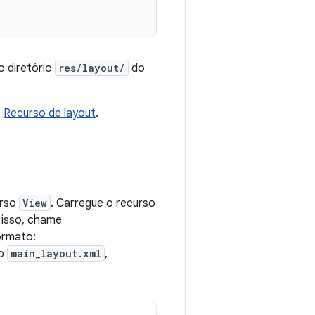
o diretório
res/layout/
do
e
Recurso de layout
.
urso
View
. Carregue o recurso
 isso, chame
formato:
mo
main_layout.xml
,