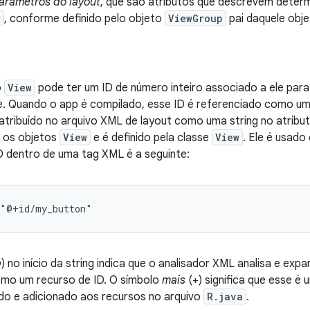
arâmetros do layout
, que são atributos que descrevem deter
w
, conforme definido pelo objeto
ViewGroup
pai daquele obje
o
View
pode ter um ID de número inteiro associado a ele para 
. Quando o app é compilado, esse ID é referenciado como um 
tribuído no arquivo XML de layout como uma string no atribu
 os objetos
View
e é definido pela classe
View
. Ele é usado
D dentro de uma tag XML é a seguinte:
="@+id/my_button"
 no início da string indica que o analisador XML analisa e expa
como um recurso de ID. O símbolo
mais
(+) significa que esse é
ado e adicionado aos recursos no arquivo
R.java
.