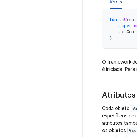
Kotlin
fun
onCreat
super
.
o
setCont
}
O framework do
é iniciada. Par
Atributos
Cada objeto
V
específicos de
atributos tamb
os objetos
Vie