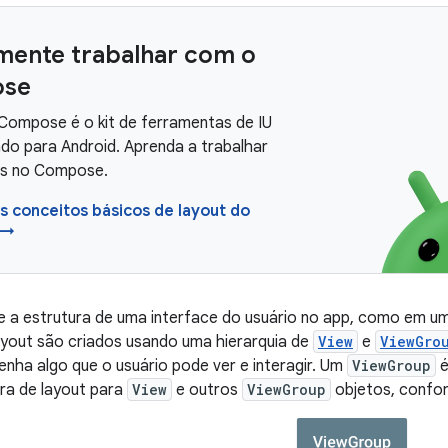
mente trabalhar com o
se
Compose é o kit de ferramentas de IU
o para Android. Aprenda a trabalhar
ts no Compose.
 conceitos básicos de layout do
 →
ne a estrutura de uma interface do usuário no app, como em 
ayout são criados usando uma hierarquia de
View
e
ViewGro
nha algo que o usuário pode ver e interagir. Um
ViewGroup
é
ura de layout para
View
e outros
ViewGroup
objetos, confor