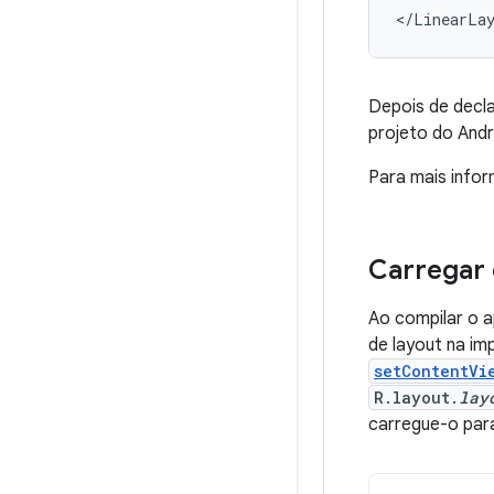
</LinearLa
Depois de decl
projeto do Andr
Para mais infor
Carregar
Ao compilar o a
de layout na i
setContentVi
R.layout.
lay
carregue-o par