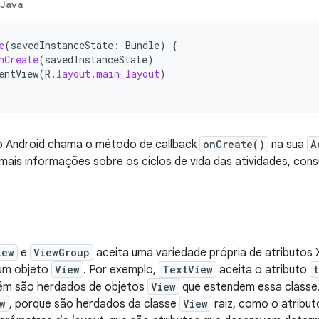
Java
e
(
savedInstanceState
:
Bundle
)
{
nCreate
(
savedInstanceState
)
entView
(
R
.
layout
.
main_layout
)
 Android chama o método de callback
onCreate()
na sua
A
a mais informações sobre os ciclos de vida das atividades, con
iew
e
ViewGroup
aceita uma variedade própria de atributos 
 um objeto
View
. Por exemplo,
TextView
aceita o atributo
ém são herdados de objetos
View
que estendem essa classe
w
, porque são herdados da classe
View
raiz, como o atribu