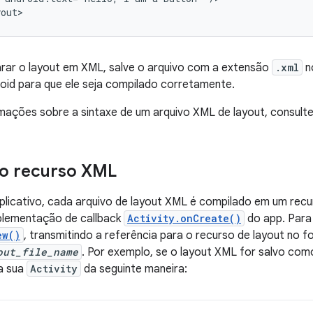
yout>
arar o layout em XML, salve o arquivo com a extensão
.xml
n
oid para que ele seja compilado corretamente.
mações sobre a sintaxe de um arquivo XML de layout, consult
 o recurso XML
plicativo, cada arquivo de layout XML é compilado em um rec
mplementação de callback
Activity.onCreate()
do app. Para
ew()
, transmitindo a referência para o recurso de layout no 
out_file_name
. Por exemplo, se o layout XML for salvo co
a sua
Activity
da seguinte maneira: