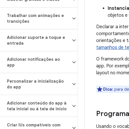
Instanci
objetos e
Trabalhar com animações e
transições
Declarar a int
comportamento d
Adicionar suporte a toque e
orientações e t
entrada
tamanhos de te
O framework do 
Adicionar notificações ao
app
app. Por exempl
layout no mome
Personalizar a inicialização
do app
Dica:
para de
Adicionar conteúdo do app à
tela inicial ou à tela de início
Programa
Criar IUs compatíveis com
Usando o vocabu