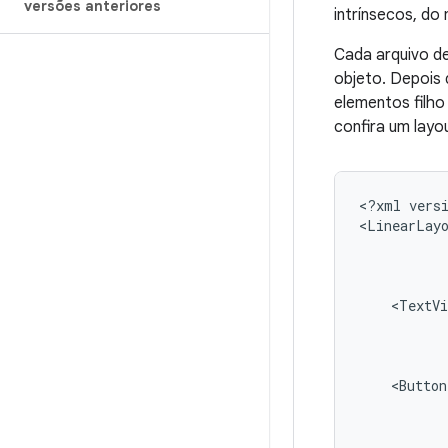
versões anteriores
intrínsecos, d
Cada arquivo d
objeto. Depois 
elementos filho
confira um lay
<?xml
vers
<LinearLay
<TextVi
<Button