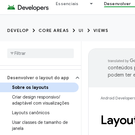
Essenciais
Desenvolver
DEVELOP
CORE AREAS
UI
VIEWS
conteúdos p
podem ter e
Desenvolver o layout do app
Sobre os layouts
Criar design responsivo
/
Android Developer
adaptável com visualizações
Layouts canônicos
Layou
Usar classes de tamanho de
janela