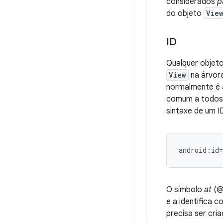
considerados
p
do objeto
Vie
ID
Qualquer objet
View
na árvore
normalmente é a
comum a todos
sintaxe de um I
android:id
O símbolo
at
(@)
e a identifica 
precisa ser cri