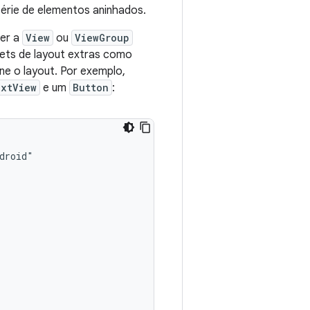
érie de elementos aninhados.
ser a
View
ou
ViewGroup
dgets de layout extras como
ne o layout. Por exemplo,
xtView
e um
Button
: