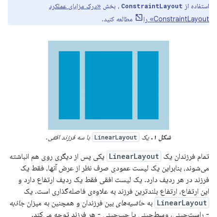
استفاده از
، بخش
«درک مزایای عملکرد
ConstraintLayout
ConstraintLayout» را
مطالعه کنید.
شکل ۱.
یک
با سه فرزند افقی.
LinearLayout
تمام فرزندان یک
LinearLayout
یکی پس از دیگری روی هم انباشته
می‌شوند، بنابراین یک لیست عمودی صرف نظر از عرض آنها، فقط یک
فرزند در هر ردیف دارد. یک لیست افقی فقط یک ردیف ارتفاع دارد و
این ارتفاع، ارتفاع بلندترین فرزند به علاوه‌ی فاصله‌گذاری است. یک
LinearLayout
به
حاشیه‌های
بین فرزندان و همچنین به میزان
جاذبه
- راست‌چینی، وسط‌چینی یا چپ‌چینی - هر فرزند توجه می‌کند.