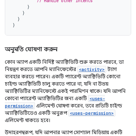
// Handle other intents
}
}
}
}
অনুমতি ঘোষণা করুন
কোন অ্যাপ একটি নির্দিষ্ট অ্যাক্টিভিটি শুরু করতে পারবে, তা
নিয়ন্ত্রণ করতে আপনি ম্যানিফেস্টের
<activity>
ট্যাগ
ব্যবহার করতে পারেন। একটি প্যারেন্ট অ্যাক্টিভিটি কোনো
চাইল্ড অ্যাক্টিভিটি চালু করতে পারে না, যদি না উভয়
অ্যাক্টিভিটির ম্যানিফেস্টে একই পারমিশন থাকে। যদি আপনি
কোনো প্যারেন্ট অ্যাক্টিভিটির জন্য একটি
<uses-
permission>
এলিমেন্ট ঘোষণা করেন, তবে প্রতিটি চাইল্ড
অ্যাক্টিভিটিতেও একটি অনুরূপ
<uses-permission>
এলিমেন্ট থাকতে হবে।
উদাহরণস্বরূপ, যদি আপনার অ্যাপ সোশ্যাল মিডিয়ায় একটি