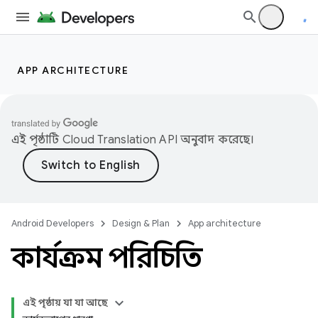
APP ARCHITECTURE
এই পৃষ্ঠাটি
Cloud Translation API
অনুবাদ করেছে।
Android Developers
Design & Plan
App architecture
কার্যক্রম পরিচিতি
এই পৃষ্ঠায় যা যা আছে