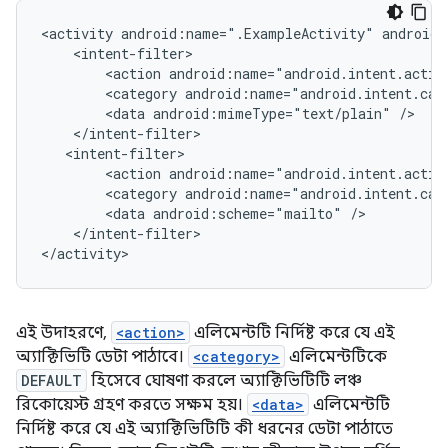
<activity
android:name=".ExampleActivity"
<action
android:name="android.intent.actio
<category
android:name="android.intent.cat
<data
android:mimeType="text/plain"
<action
android:name="android.intent.actio
<category
android:name="android.intent.cat
<data
android:scheme="mailto"
</intent-filter>

এই উদাহরণে,
<action>
এলিমেন্টটি নির্দিষ্ট করে যে এই
অ্যাক্টিভিটি ডেটা পাঠাবে।
<category>
এলিমেন্টটিকে
DEFAULT
হিসেবে ঘোষণা করলে অ্যাক্টিভিটিটি লঞ্চ
রিকোয়েস্ট গ্রহণ করতে সক্ষম হয়।
<data>
এলিমেন্টটি
নির্দিষ্ট করে যে এই অ্যাক্টিভিটিটি কী ধরনের ডেটা পাঠাতে