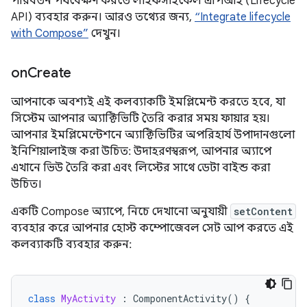
পরিবর্তন পর্যবেক্ষণ করতে লাইফসাইকেল এপিআই (Lifecycle
API) ব্যবহার করুন। আরও তথ্যের জন্য,
“Integrate lifecycle
with Compose”
দেখুন।
on
Create
আপনাকে অবশ্যই এই কলব্যাকটি ইমপ্লিমেন্ট করতে হবে, যা
সিস্টেম আপনার অ্যাক্টিভিটি তৈরি করার সময় ফায়ার হয়।
আপনার ইমপ্লিমেন্টেশনে অ্যাক্টিভিটির অপরিহার্য উপাদানগুলো
ইনিশিয়ালাইজ করা উচিত: উদাহরণস্বরূপ, আপনার অ্যাপে
এখানে ভিউ তৈরি করা এবং লিস্টের সাথে ডেটা বাইন্ড করা
উচিত।
একটি Compose অ্যাপে, নিচে দেখানো অনুযায়ী
setContent
ব্যবহার করে আপনার হোস্ট কম্পোজেবল সেট আপ করতে এই
কলব্যাকটি ব্যবহার করুন:
class
MyActivity
:
ComponentActivity
()
{