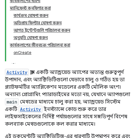
কার্যকলাপের ধারণা
ম্যানিফেস্ট কনফিগার করা
কার্যক্রম ঘোষণা করুন
অভিপ্রায় ফিল্টার ঘোষণা করুন
আগত ইন্টেন্টগুলি পরিচালনা করুন
অনুমতি ঘোষণা করুন
কার্যকলাপের জীবনচক্র পরিচালনা করা
onCreate
Activity
ক্লাস একটি অ্যান্ড্রয়েড অ্যাপের অত্যন্ত গুরুত্বপূর্ণ
উপাদান, এবং অ্যাক্টিভিটিগুলো যেভাবে চালু ও গঠিত হয় তা
প্ল্যাটফর্মটির অ্যাপ্লিকেশন মডেলের একটি মৌলিক অংশ।
অন্যান্য প্রোগ্রামিং প্যারাডাইমের মতো নয়, যেখানে অ্যাপগুলো
main
মেথডের মাধ্যমে চালু করা হয়, অ্যান্ড্রয়েড সিস্টেম
একটি
Activity
ইনস্ট্যান্সে কোড শুরু করে তার
লাইফসাইকেলের নির্দিষ্ট পর্যায়গুলোর সাথে সঙ্গতিপূর্ণ বিশেষ
কলব্যাক মেথডগুলোকে কল করার মাধ্যমে।
এই ডকুমেন্টটি অ্যাক্টিভিটিজ-এর ধারণাটি উপস্থাপন করে এবং