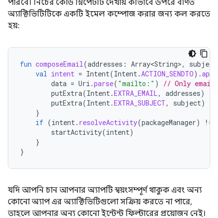
পারবে। নিচের কোড স্নিপেটটি দেখায় কীভাবে উপরে বর্ণিত
অ্যাক্টিভিটিটিকে একটি ইমেল কম্পোজ করার জন্য কল করতে
হয়:
fun
composeEmail
(
addresses
:
Array<String>
,
subject
val
intent
=
Intent
(
Intent
.
ACTION_SENDTO
).
appl
data
=
Uri
.
parse
(
"mailto:"
)
// Only email 
putExtra
(
Intent
.
EXTRA_EMAIL
,
addresses
)
putExtra
(
Intent
.
EXTRA_SUBJECT
,
subject
)
}
if
(
intent
.
resolveActivity
(
packageManager
)
!=
startActivity
(
intent
)
}
}
যদি আপনি চান আপনার অ্যাপটি স্বয়ংসম্পূর্ণ থাকুক এবং অন্য
কোনো অ্যাপ এর অ্যাক্টিভিটিগুলো সক্রিয় করতে না পারে,
তাহলে আপনার অন্য কোনো ইন্টেন্ট ফিল্টারের প্রয়োজন নেই।