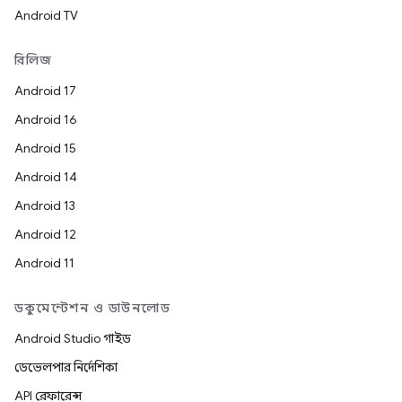
Android TV
রিলিজ
Android 17
Android 16
Android 15
Android 14
Android 13
Android 12
Android 11
ডকুমেন্টেশন ও ডাউনলোড
Android Studio গাইড
ডেভেলপার নির্দেশিকা
API রেফারেন্স