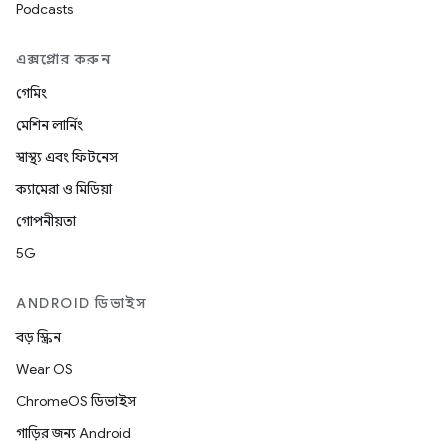
Podcasts
এক্সপ্লোর করুন
গেমিং
মেশিন লার্নিং
স্বাস্থ্য এবং ফিটনেস
ক্যামেরা ও মিডিয়া
গোপনীয়তা
5G
ANDROID ডিভাইস
বড় স্ক্রিন
Wear OS
ChromeOS ডিভাইস
গাড়ির জন্য Android