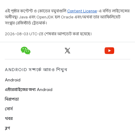
এই পৃষ্ঠার কন্টেন্ট ও কোডের নমুনাগুলি
Content License
-এ বর্ণিত লাইসেন্সের
অধীনস্থ। Java এবং OpenJDK হল Oracle এবং/অথবা তার অ্যাফিলিয়েট
সংস্থার রেজিস্টার্ড ট্রেডমার্ক।
2026-08-03 UTC-তে শেষবার আপডেট করা হয়েছে।
ANDROID সম্পর্কে আরও শিখুন
Android
এন্টারপ্রাইজের জন্য Android
নিরাপত্তা
সোর্স
খবর
ব্লগ