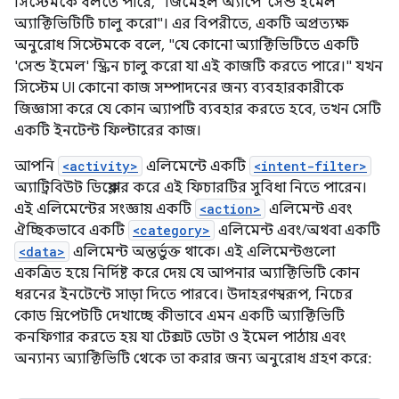
সিস্টেমকে বলতে পারে, "জিমেইল অ্যাপে 'সেন্ড ইমেল'
অ্যাক্টিভিটিটি চালু করো"। এর বিপরীতে, একটি অপ্রত্যক্ষ
অনুরোধ সিস্টেমকে বলে, "যে কোনো অ্যাক্টিভিটিতে একটি
'সেন্ড ইমেল' স্ক্রিন চালু করো যা এই কাজটি করতে পারে।" যখন
সিস্টেম UI কোনো কাজ সম্পাদনের জন্য ব্যবহারকারীকে
জিজ্ঞাসা করে যে কোন অ্যাপটি ব্যবহার করতে হবে, তখন সেটি
একটি ইনটেন্ট ফিল্টারের কাজ।
আপনি
<activity>
এলিমেন্টে একটি
<intent-filter>
অ্যাট্রিবিউট ডিক্লেয়ার করে এই ফিচারটির সুবিধা নিতে পারেন।
এই এলিমেন্টের সংজ্ঞায় একটি
<action>
এলিমেন্ট এবং
ঐচ্ছিকভাবে একটি
<category>
এলিমেন্ট এবং/অথবা একটি
<data>
এলিমেন্ট অন্তর্ভুক্ত থাকে। এই এলিমেন্টগুলো
একত্রিত হয়ে নির্দিষ্ট করে দেয় যে আপনার অ্যাক্টিভিটি কোন
ধরনের ইনটেন্টে সাড়া দিতে পারবে। উদাহরণস্বরূপ, নিচের
কোড স্নিপেটটি দেখাচ্ছে কীভাবে এমন একটি অ্যাক্টিভিটি
কনফিগার করতে হয় যা টেক্সট ডেটা ও ইমেল পাঠায় এবং
অন্যান্য অ্যাক্টিভিটি থেকে তা করার জন্য অনুরোধ গ্রহণ করে: