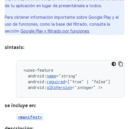
de tu aplicación en lugar de presentársela a todos.
Para obtener información importante sobre Google Play y el
uso de funciones, como la base del filtrado, consulta la
sección
Google Play y filtrado por funciones
.
sintaxis:
android:
name
="
string
android:
required
=["true"
|
android:
glEsVersion
="
integer
"
/>
se incluye en:
<manifest>
descripción: