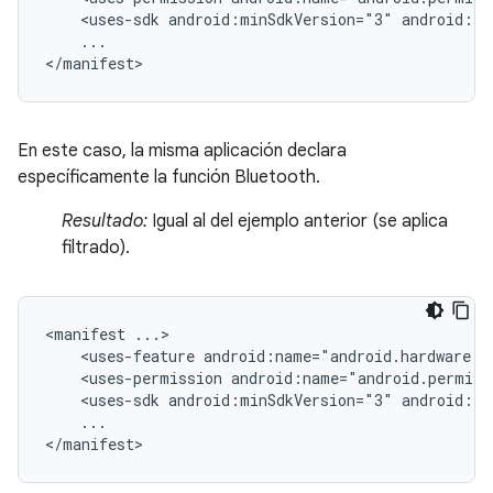
<uses-sdk
android:minSdkVersion="3"
android:ta
...

</manifest>
En este caso, la misma aplicación declara
específicamente la función Bluetooth.
Resultado:
Igual al del ejemplo anterior (se aplica
filtrado).
<manifest
<uses-feature
android:name="android.hardware.b
<uses-permission
android:name="android.permiss
<uses-sdk
android:minSdkVersion="3"
android:ta
...

</manifest>