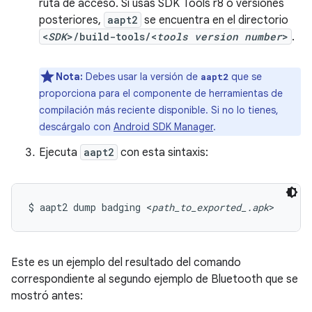
ruta de acceso. Si usas SDK Tools r8 o versiones
posteriores,
aapt2
se encuentra en el directorio
<
SDK
>/build-tools/<
tools version number
>
.
Nota:
Debes usar la versión de
que se
aapt2
proporciona para el componente de herramientas de
compilación más reciente disponible. Si no lo tienes,
descárgalo con
Android SDK Manager
.
Ejecuta
aapt2
con esta sintaxis:
$ aapt2 dump badging <
path_to_exported_.apk
>
Este es un ejemplo del resultado del comando
correspondiente al segundo ejemplo de Bluetooth que se
mostró antes: