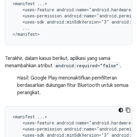
<manifest
<uses-feature
android:name="android.hardware.b
<uses-permission
android:name="android.permiss
<uses-sdk
android:minSdkVersion="3"
android:ta
...

</manifest>
Terakhir, dalam kasus berikut, aplikasi yang sama
menambahkan atribut
android:required="false"
.
Hasil:
Google Play menonaktifkan pemfilteran
berdasarkan dukungan fitur Bluetooth untuk semua
perangkat.
<manifest
<uses-feature
android:name="android.hardware.b
<uses-permission
android:name="android.permiss
<uses-sdk
android:minSdkVersion="3"
android:ta