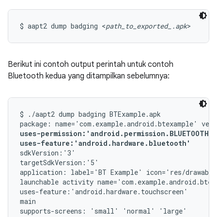
$ aapt2 dump badging <
path_to_exported_.apk
>
Berikut ini contoh output perintah untuk contoh
Bluetooth kedua yang ditampilkan sebelumnya:
$ ./aapt2 dump badging BTExample.apk

uses-permission:'android.permission.BLUETOOTH_A
uses-feature:'android.hardware.bluetooth'
sdkVersion:'3'

targetSdkVersion:'5'

application: label='BT Example' icon='res/drawable
launchable activity name='com.example.android.btex
uses-feature:'android.hardware.touchscreen'

main

supports-screens: 'small' 'normal' 'large'
