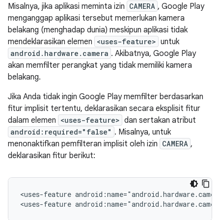
Misalnya, jika aplikasi meminta izin
CAMERA
, Google Play
menganggap aplikasi tersebut memerlukan kamera
belakang (menghadap dunia) meskipun aplikasi tidak
mendeklarasikan elemen
<uses-feature>
untuk
android.hardware.camera
. Akibatnya, Google Play
akan memfilter perangkat yang tidak memiliki kamera
belakang.
Jika Anda tidak ingin Google Play memfilter berdasarkan
fitur implisit tertentu, deklarasikan secara eksplisit fitur
dalam elemen
<uses-feature>
dan sertakan atribut
android:required="false"
. Misalnya, untuk
menonaktifkan pemfilteran implisit oleh izin
CAMERA
,
deklarasikan fitur berikut:
<uses-feature
android:name="android.hardware.camer
<uses-feature
android:name="android.hardware.camer