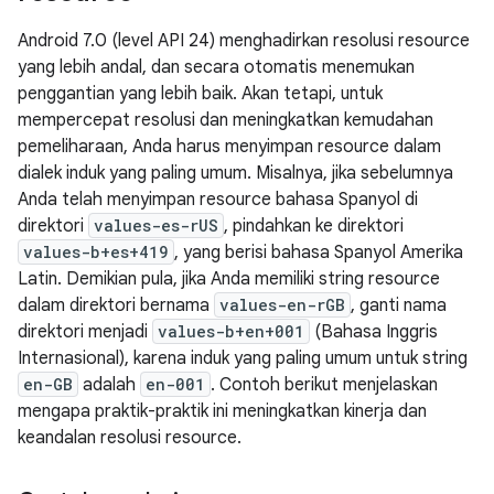
Android 7.0 (level API 24) menghadirkan resolusi resource
yang lebih andal, dan secara otomatis menemukan
penggantian yang lebih baik. Akan tetapi, untuk
mempercepat resolusi dan meningkatkan kemudahan
pemeliharaan, Anda harus menyimpan resource dalam
dialek induk yang paling umum. Misalnya, jika sebelumnya
Anda telah menyimpan resource bahasa Spanyol di
direktori
values-es-rUS
, pindahkan ke direktori
values-b+es+419
, yang berisi bahasa Spanyol Amerika
Latin. Demikian pula, jika Anda memiliki string resource
dalam direktori bernama
values-en-rGB
, ganti nama
direktori menjadi
values-b+en+001
(Bahasa Inggris
Internasional), karena induk yang paling umum untuk string
en-GB
adalah
en-001
. Contoh berikut menjelaskan
mengapa praktik-praktik ini meningkatkan kinerja dan
keandalan resolusi resource.