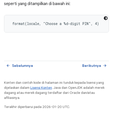
seperti yang ditampilkan di bawah ini:
 format(locale, "Choose a %d-digit PIN", 4)
Sebelumnya
Berikutnya
arrow_back
arrow_forward
Konten dan contoh kode di halaman ini tunduk kepada lisensi yang
dijelaskan dalam
Lisensi Konten
. Java dan OpenJDK adalah merek
dagang atau merek dagang terdaftar dari Oracle dan/atau
afiliasinya.
Terakhir diperbarui pada 2026-01-20 UTC.