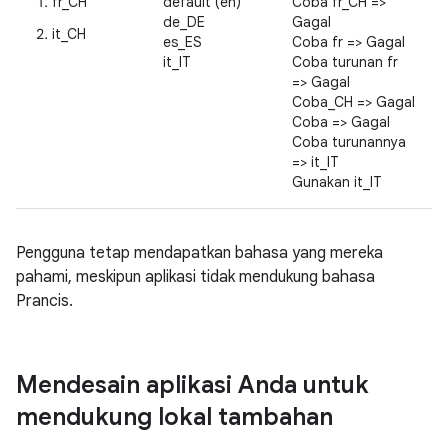
fr_CH
default (en)
Coba fr_CH =>
de_DE
Gagal
it_CH
es_ES
Coba fr => Gagal
it_IT
Coba turunan fr
=> Gagal
Coba_CH => Gagal
Coba => Gagal
Coba turunannya
=> it_IT
Gunakan it_IT
Pengguna tetap mendapatkan bahasa yang mereka
pahami, meskipun aplikasi tidak mendukung bahasa
Prancis.
Mendesain aplikasi Anda untuk
mendukung lokal tambahan