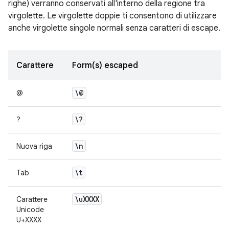
righe) verranno conservati all'interno della regione tra
virgolette. Le virgolette doppie ti consentono di utilizzare
anche virgolette singole normali senza caratteri di escape.
Carattere
Form(s) escaped
\@
@
\?
?
\n
Nuova riga
\t
Tab
\u
XXXX
Carattere
Unicode
U+XXXX