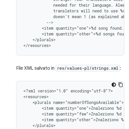
needed
for
their
language.
Alway
translators
will
need
to
use
%d
doesn't
mean
1
(as
explained
<item
quantity="one">%d
song
<item
quantity="other">%d
songs
</plurals>

</resources>
File XML salvato in
res/values-pl/strings.xml
:
<?xml
version="1.0"
encoding="utf-8"?>

<plurals
<item
quantity="one">Znaleziono
%d
<item
quantity="few">Znaleziono
%d
<item
quantity="other">Znaleziono
%d
</plurals>
