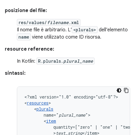
posizione del file:
res/values/
filename
.xml
Il nome file è arbitrario. L'
<plurals>
dell'elemento
name
viene utilizzato come ID risorsa.
resource reference:
In Kotlin:
R.plurals.
plural_name
sintassi:
<?xml
version="1.0"
encoding="utf-8"?>

<
resources
<
plurals
name="
plural_name
<
item
quantity=["zero"
|
"one"
|
"two"
>
text_string