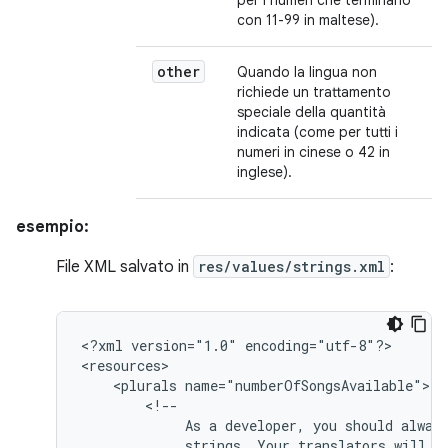
per i numeri che terminano
con 11-99 in maltese).
other
Quando la lingua non
richiede un trattamento
speciale della quantità
indicata (come per tutti i
numeri in cinese o 42 in
inglese).
esempio:
File XML salvato in
res/values/strings.xml
:
<?xml
version="1.0"
encoding="utf-8"?>

<plurals
As
a
developer,
you
should
alway
strings.
Your
translators
will
k