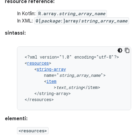
resource reference:
In Kotlin:
R.array.
string_array_name
In XML:
@[
package
:]array/
string_array_name
sintassi:
<?xml
version="1.0"
encoding="utf-8"?>

<
resources
<
string-array
name="
string_array_name
<
item
>
text_string
</string-array>

</resources>
elementi:
<resources>