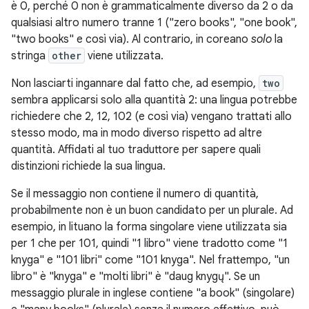
è 0, perché 0 non è grammaticalmente diverso da 2 o da
qualsiasi altro numero tranne 1 ("zero books", "one book",
"two books" e così via). Al contrario, in coreano
solo
la
stringa
other
viene utilizzata.
Non lasciarti ingannare dal fatto che, ad esempio,
two
sembra applicarsi solo alla quantità 2: una lingua potrebbe
richiedere che 2, 12, 102 (e così via) vengano trattati allo
stesso modo, ma in modo diverso rispetto ad altre
quantità. Affidati al tuo traduttore per sapere quali
distinzioni richiede la sua lingua.
Se il messaggio non contiene il numero di quantità,
probabilmente non è un buon candidato per un plurale. Ad
esempio, in lituano la forma singolare viene utilizzata sia
per 1 che per 101, quindi "1 libro" viene tradotto come "1
knyga" e "101 libri" come "101 knyga". Nel frattempo, "un
libro" è "knyga" e "molti libri" è "daug knygų". Se un
messaggio plurale in inglese contiene "a book" (singolare)