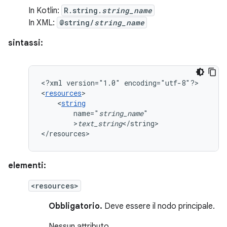
In Kotlin:
R.string.
string_name
In XML:
@string/
string_name
sintassi:
<?xml
version="1.0"
encoding="utf-8"?>

<
resources
<
string
name="
string_name
>
text_string
</string>

</resources>
elementi:
<resources>
Obbligatorio.
Deve essere il nodo principale.
Nessun attributo.