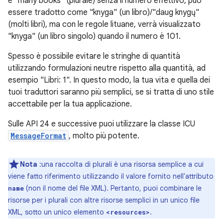
e "many books" (plurale) senza il numero effettivo, può
essere tradotto come "knyga" (un libro)/"daug knygų"
(molti libri), ma con le regole lituane, verrà visualizzato
"knyga" (un libro singolo) quando il numero è 101.
Spesso è possibile evitare le stringhe di quantità
utilizzando formulazioni neutre rispetto alla quantità, ad
esempio "Libri: 1". In questo modo, la tua vita e quella dei
tuoi traduttori saranno più semplici, se si tratta di uno stile
accettabile per la tua applicazione.
Sulle API 24 e successive puoi utilizzare la classe ICU
MessageFormat
, molto più potente.
Nota
:una raccolta di plurali è una risorsa semplice a cui
viene fatto riferimento utilizzando il valore fornito nell'attributo
(non il nome del file XML). Pertanto, puoi combinare le
name
risorse per i plurali con altre risorse semplici in un unico file
XML, sotto un unico elemento
.
<resources>