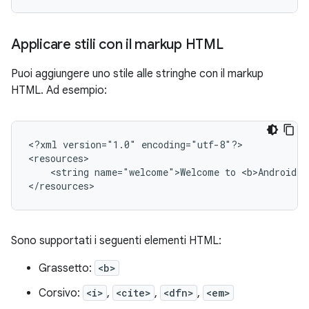
Applicare stili con il markup HTML
Puoi aggiungere uno stile alle stringhe con il markup
HTML. Ad esempio:
<?xml
version="1.0"
encoding="utf-8"?>

<string
name="welcome">Welcome
to
<b>Android</
</resources>
Sono supportati i seguenti elementi HTML:
Grassetto:
<b>
Corsivo:
<i>
,
<cite>
,
<dfn>
,
<em>