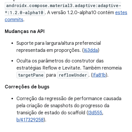
androidx.compose.material3.adaptive:adaptive-
*:1.2.0-alpha10
. A versão 1.2.0-alpha10 contém
estes
commits
.
Mudanças na API
Suporte para largura/altura preferencial
representada em proporções. (
I63dda
)
Oculta os parâmetros do construtor das
estratégias Reflow e Levitate. Também renomeia
targetPane
para
reflowUnder
. (
Ifa81b
).
Correções de bugs
Correção da regressão de performance causada
pela criação de snapshots do progresso da
transição de estado do scaffold (
I3d555
,
b/417329258
).