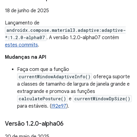
18 de junho de 2025
Lançamento de
androidx.compose.material3.adaptive:adaptive-
*:1.2.0-alpha07
. A versão 1.2.0-alpha07 contém
estes commits
.
Mudanças na API
Faça com que a função
currentWindowAdaptiveInfo()
ofereça suporte
a classes de tamanho de largura de janela grande e
extragrande e promova as funções
calculatePosture()
e
currentWindowDpSize()
para estáveis. (
I92e97
).
Versão 1
.
2
.
0-alpha06
20 de maio de 2025