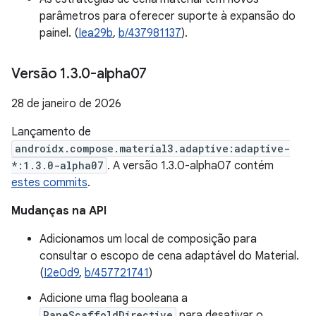
parâmetros para oferecer suporte à expansão do
painel. (
Iea29b
,
b/437981137
).
Versão 1
.
3
.
0-alpha07
28 de janeiro de 2026
Lançamento de
androidx.compose.material3.adaptive:adaptive-
*:1.3.0-alpha07
. A versão 1.3.0-alpha07 contém
estes commits
.
Mudanças na API
Adicionamos um local de composição para
consultar o escopo de cena adaptável do Material.
(
I2e0d9
,
b/457721741
)
Adicione uma flag booleana a
PaneScaffoldDirective
para desativar o