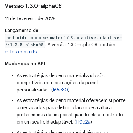
Versão 1
.
3
.
0-alpha08
11 de fevereiro de 2026
Lançamento de
androidx.compose.material3.adaptive:adaptive-
*:1.3.0-alpha08
. A versão 1.3.0-alpha08 contém
estes commits
.
Mudanças na API
As estratégias de cena materializada são
compatíveis com animações de painel
personalizadas. (
I65e80
).
As estratégias de cena material oferecem suporte
a metadados para definir a largura e a altura
preferenciais de um painel quando ele é mostrado
em um scaffold adaptável. (
If0c2a
)
As estratégias de cena material têm novos