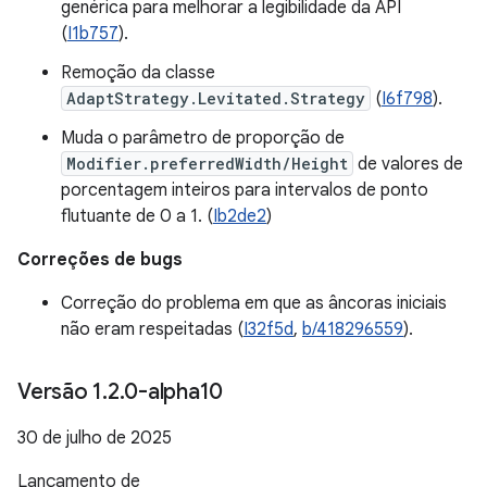
genérica para melhorar a legibilidade da API
(
I1b757
).
Remoção da classe
AdaptStrategy.Levitated.Strategy
(
I6f798
).
Muda o parâmetro de proporção de
Modifier.preferredWidth/Height
de valores de
porcentagem inteiros para intervalos de ponto
flutuante de 0 a 1. (
Ib2de2
)
Correções de bugs
Correção do problema em que as âncoras iniciais
não eram respeitadas (
I32f5d
,
b/418296559
).
Versão 1
.
2
.
0-alpha10
30 de julho de 2025
Lançamento de