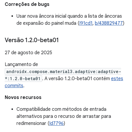
Correções de bugs
Usar nova âncora inicial quando a lista de âncoras
de expansão do painel muda (
I91cd1
,
b/438829477
)
Versão 1
.
2
.
0-beta01
27 de agosto de 2025
Lançamento de
androidx.compose.material3.adaptive:adaptive-
*:1.2.0-beta01
. A versão 1.2.0-beta01 contém
estes
commits
.
Novos recursos
Compatibilidade com métodos de entrada
alternativos para o recurso de arrastar para
redimensionar (
Id7796
)