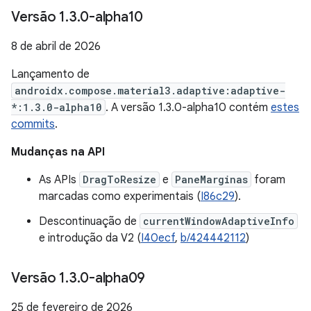
Versão 1
.
3
.
0-alpha10
8 de abril de 2026
Lançamento de
androidx.compose.material3.adaptive:adaptive-
*:1.3.0-alpha10
. A versão 1.3.0-alpha10 contém
estes
commits
.
Mudanças na API
As APIs
DragToResize
e
PaneMarginas
foram
marcadas como experimentais (
I86c29
).
Descontinuação de
currentWindowAdaptiveInfo
e introdução da V2 (
I40ecf
,
b/424442112
)
Versão 1
.
3
.
0-alpha09
25 de fevereiro de 2026