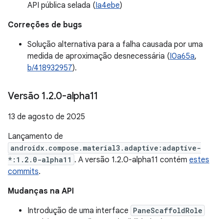
API pública selada (
Ia4ebe
)
Correções de bugs
Solução alternativa para a falha causada por uma
medida de aproximação desnecessária (
I0a65a
,
b/418932957
).
Versão 1
.
2
.
0-alpha11
13 de agosto de 2025
Lançamento de
androidx.compose.material3.adaptive:adaptive-
*:1.2.0-alpha11
. A versão 1.2.0-alpha11 contém
estes
commits
.
Mudanças na API
Introdução de uma interface
PaneScaffoldRole