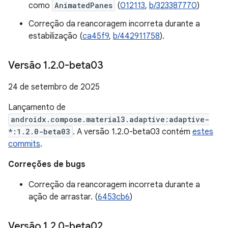
como
AnimatedPanes
(
012113
,
b/323387770
)
Correção da reancoragem incorreta durante a
estabilização (
ca45f9
,
b/442911758
).
Versão 1
.
2
.
0-beta03
24 de setembro de 2025
Lançamento de
androidx.compose.material3.adaptive:adaptive-
*:1.2.0-beta03
. A versão 1.2.0-beta03 contém
estes
commits
.
Correções de bugs
Correção da reancoragem incorreta durante a
ação de arrastar. (
6453cb6
)
Versão 1
.
2
.
0-beta02