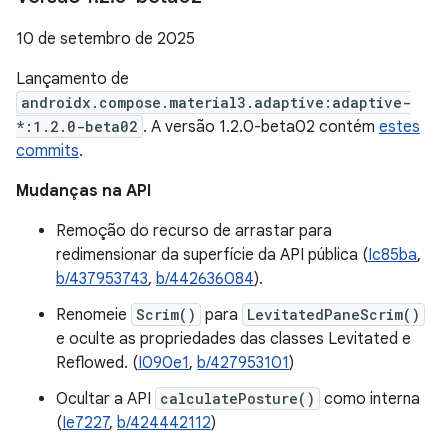
10 de setembro de 2025
Lançamento de
androidx.compose.material3.adaptive:adaptive-
*:1.2.0-beta02
. A versão 1.2.0-beta02 contém
estes
commits
.
Mudanças na API
Remoção do recurso de arrastar para
redimensionar da superfície da API pública (
Ic85ba
,
b/437953743
,
b/442636084
).
Renomeie
Scrim()
para
LevitatedPaneScrim()
e oculte as propriedades das classes Levitated e
Reflowed. (
I090e1
,
b/427953101
)
Ocultar a API
calculatePosture()
como interna
(
Ie7227
,
b/424442112
)