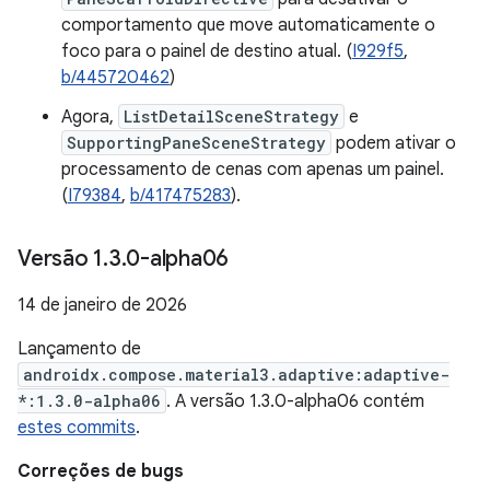
comportamento que move automaticamente o
foco para o painel de destino atual. (
I929f5
,
b/445720462
)
Agora,
ListDetailSceneStrategy
e
SupportingPaneSceneStrategy
podem ativar o
processamento de cenas com apenas um painel.
(
I79384
,
b/417475283
).
Versão 1
.
3
.
0-alpha06
14 de janeiro de 2026
Lançamento de
androidx.compose.material3.adaptive:adaptive-
*:1.3.0-alpha06
. A versão 1.3.0-alpha06 contém
estes commits
.
Correções de bugs