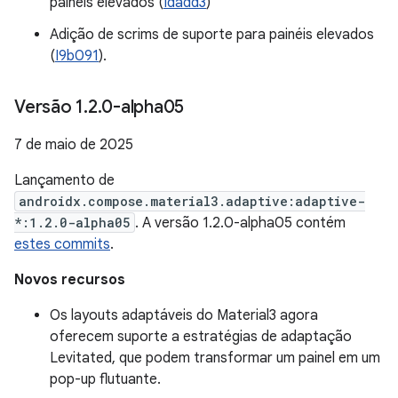
painéis elevados (
Idadd3
)
Adição de scrims de suporte para painéis elevados
(
I9b091
).
Versão 1
.
2
.
0-alpha05
7 de maio de 2025
Lançamento de
androidx.compose.material3.adaptive:adaptive-
*:1.2.0-alpha05
. A versão 1.2.0-alpha05 contém
estes commits
.
Novos recursos
Os layouts adaptáveis do Material3 agora
oferecem suporte a estratégias de adaptação
Levitated, que podem transformar um painel em um
pop-up flutuante.