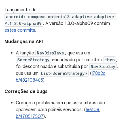
Lançamento de
androidx.compose.material3.adaptive:adaptive-
*:1.3.0-alpha09
. A versão 1.3.0-alpha09 contém
estes commits
.
Mudanças na API
A função
NavDisplays
, que usa um
SceneStrategy
encadeado por um infixo
then
,
foi descontinuada e substituída por
NavDisplay
,
que usa um
List<SceneStrategy>
(
I78b2c
,
b/482108465
).
Correções de bugs
Corrige o problema em que as sombras não
aparecem para painéis elevados. (
Ie6108
,
b/470517507
).