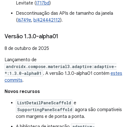
Levitate (
I717bd
)
Descontinuação das APIs de tamanho da janela
(
I6749e
,
b/424442112
).
Versão 1
.
3
.
0-alpha01
8 de outubro de 2025
Lançamento de
androidx.compose.material3.adaptive:adaptive-
*:1.3.0-alpha01
. A versão 1.3.0-alpha01 contém
estes
commits
.
Novos recursos
ListDetailPaneScaffold
e
SupportingPaneScaffold
agora são compatíveis
com margens e de ponta a ponta.
A biblioteca de integração
adaptive-