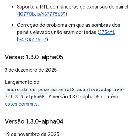
Suporte a RTL com âncoras de expansão de painel
(
I0770b
,
b/467775639
)
Correção do problema em que as sombras dos
painéis elevados não eram cortadas (
375cf1
,
b/470517507
).
Versão 1
.
3
.
0-alpha05
3 de dezembro de 2025
Lançamento de
androidx.compose.material3.adaptive:adaptive-
*:1.3.0-alpha05
. A versão 1.3.0-alpha05 contém
estes commits
.
Versão 1
.
3
.
0-alpha04
19 de novembro de 2025