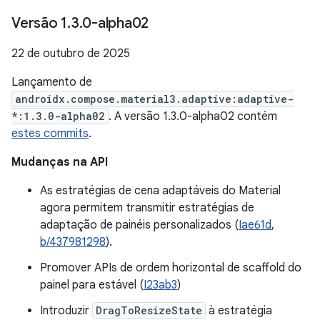
Versão 1
.
3
.
0-alpha02
22 de outubro de 2025
Lançamento de
androidx.compose.material3.adaptive:adaptive-
*:1.3.0-alpha02
. A versão 1.3.0-alpha02 contém
estes commits
.
Mudanças na API
As estratégias de cena adaptáveis do Material
agora permitem transmitir estratégias de
adaptação de painéis personalizados (
Iae61d
,
b/437981298
).
Promover APIs de ordem horizontal de scaffold do
painel para estável (
I23ab3
)
Introduzir
DragToResizeState
à estratégia