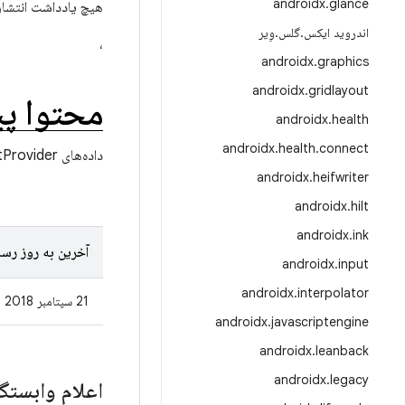
androidx
.
glance
هیچ یادداشت انتشار
اندروید ایکس
.
گلس
.
وِیر
،
androidx
.
graphics
androidx
.
gridlayout
محتوا پ
androidx
.
health
androidx
.
health
.
connect
داده‌های ContentProvider را در یک رشته پس‌زمینه بارگذاری و صفحه کنید.
androidx
.
heifwriter
androidx
.
hilt
androidx
.
ink
آخرین به روز رسا
androidx
.
input
androidx
.
interpolator
21 سپتامبر 2018
androidx
.
javascriptengine
androidx
.
leanback
androidx
.
legacy
اعلام وابستگ