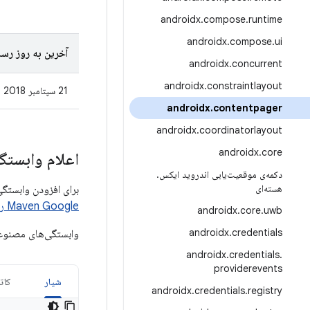
androidx
.
compose
.
runtime
androidx
.
compose
.
ui
آخرین به روز رسا
androidx
.
concurrent
androidx
.
constraintlayout
21 سپتامبر 2018
androidx
.
contentpager
androidx
.
coordinatorlayout
androidx
.
core
اعلام وابستگ
دکمه‌ی موقعیت‌یابی اندروید ایکس
.
هسته‌ای
برای افزودن وابستگی به ContentPager، باید مخزن Google Maven را به پروژه خود اضافه کنید.
Maven Google را
androidx
.
core
.
uwb
androidx
.
credentials
وابستگی‌های مصنوعا
androidx
.
credentials
.
providerevents
شیار
کات
androidx
.
credentials
.
registry