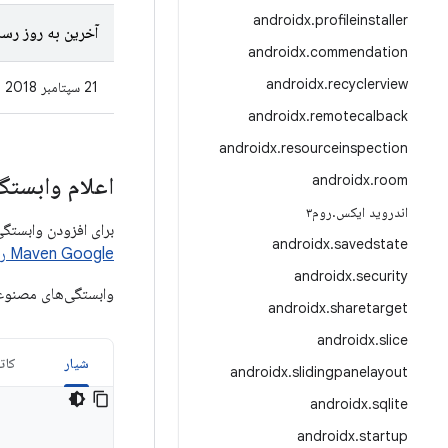
androidx
.
profileinstaller
آخرین به روز رسا
androidx
.
commendation
androidx
.
recyclerview
21 سپتامبر 2018
androidx
.
remotecalback
androidx
.
resourceinspection
room
.
androidx
اعلام وابستگ
اندروید ایکس
.
روم۳
برای افزودن وابستگی به ContentPager، باید مخزن Google Maven را به پروژه خود اضافه کنید.
androidx
.
savedstate
Maven Google را
androidx
.
security
وابستگی‌های مصنوعا
androidx
.
sharetarget
androidx
.
slice
شیار
کات
androidx
.
slidingpanelayout
androidx
.
sqlite
androidx
.
startup