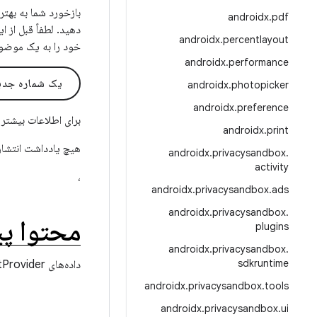
androidx
.
pdf
دهید. لطفاً قبل از ا
androidx
.
percentlayout
خود را به یک موضو
androidx
.
performance
یک شماره جدید
androidx
.
photopicker
androidx
.
preference
برای اطلاعات بیشتر 
androidx
.
print
هیچ یادداشت انتشار
androidx
.
privacysandbox
.
activity
،
androidx
.
privacysandbox
.
ads
androidx
.
privacysandbox
.
محتوا پ
plugins
androidx
.
privacysandbox
.
sdkruntime
داده‌های ContentProvider را در یک رشته پس‌زمینه بارگذاری و صفحه کنید.
androidx
.
privacysandbox
.
tools
androidx
.
privacysandbox
.
ui