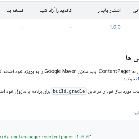
نی
انتشار پایدار
کاندید را آزاد کنید
نسخه بتا
-
-
1.0.0
ی ها
 برای اطلاعات بیشتر،
بخوانید.
ت مورد نیاز خود را در فایل
build.gradle
برای برنامه یا ماژول خود اضا
لین
oidx.contentpager:contentpager:1.0.0"