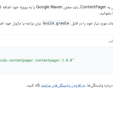
 برای اطلاعات بیشتر،
بخوانید.
ت مورد نیاز خود را در فایل
build.gradle
برای برنامه یا ماژول خود اضا
لین
oidx.contentpager:contentpager:1.0.0"
درباره وابستگی‌ها،
به افزودن وابستگی‌های ساخت
نگاه کنید.