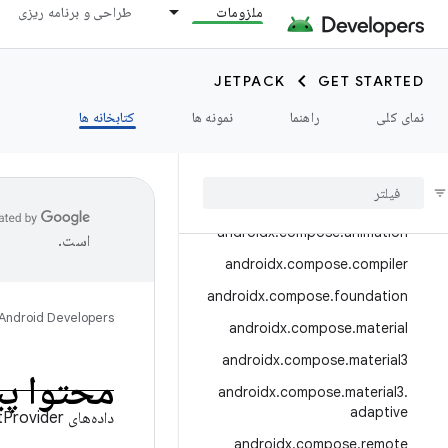
androidx.camera.media3
ملزومات
طراحی و برنامه ریزی
androidx.camera.viewfinder
androidx.car
JETPACK
GET STARTED
androidx.car.app
نمای کلی
راهنما
نمونه ها
کتابخانه ها
androidx.cardview
androidx
.
collection
androidx
.
compose
androidx
.
compose
.
animation
است.
androidx
.
compose
.
compiler
androidx
.
compose
.
foundation
Android Developers
androidx
.
compose
.
material
androidx
.
compose
.
material3
محتوا پ
androidx
.
compose
.
material3
.
adaptive
داده‌های ContentProvider را در یک رشته پس‌زمینه بارگذاری و صفحه کنید.
androidx
.
compose
.
remote