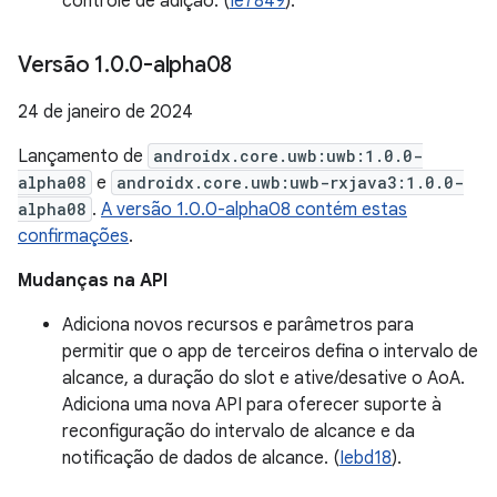
controle de adição. (
Ie7849
).
Versão 1
.
0
.
0-alpha08
24 de janeiro de 2024
Lançamento de
androidx.core.uwb:uwb:1.0.0-
alpha08
e
androidx.core.uwb:uwb-rxjava3:1.0.0-
alpha08
.
A versão 1.0.0-alpha08 contém estas
confirmações
.
Mudanças na API
Adiciona novos recursos e parâmetros para
permitir que o app de terceiros defina o intervalo de
alcance, a duração do slot e ative/desative o AoA.
Adiciona uma nova API para oferecer suporte à
reconfiguração do intervalo de alcance e da
notificação de dados de alcance. (
Iebd18
).