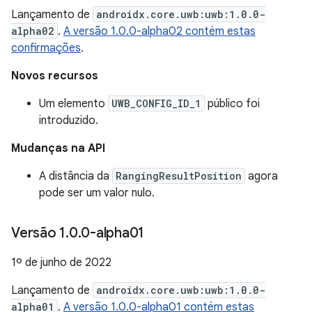
Lançamento de
androidx.core.uwb:uwb:1.0.0-
alpha02
.
A versão 1.0.0-alpha02 contém estas
confirmações
.
Novos recursos
Um elemento
UWB_CONFIG_ID_1
público foi
introduzido.
Mudanças na API
A distância da
RangingResultPosition
agora
pode ser um valor nulo.
Versão 1
.
0
.
0-alpha01
1º de junho de 2022
Lançamento de
androidx.core.uwb:uwb:1.0.0-
alpha01
.
A versão 1.0.0-alpha01 contém estas