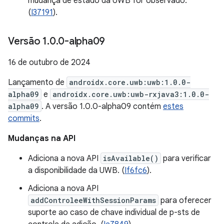
mudança de estado da UWB for observado.
(
I37191
).
Versão 1
.
0
.
0-alpha09
16 de outubro de 2024
Lançamento de
androidx.core.uwb:uwb:1.0.0-
alpha09
e
androidx.core.uwb:uwb-rxjava3:1.0.0-
alpha09
. A versão 1.0.0-alpha09 contém
estes
commits
.
Mudanças na API
Adiciona a nova API
isAvailable()
para verificar
a disponibilidade da UWB. (
If6fc6
).
Adiciona a nova API
addControleeWithSessionParams
para oferecer
suporte ao caso de chave individual de p-sts de