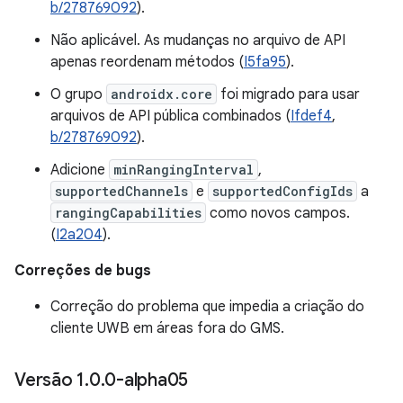
b/278769092
).
Não aplicável. As mudanças no arquivo de API
apenas reordenam métodos (
I5fa95
).
O grupo
androidx.core
foi migrado para usar
arquivos de API pública combinados (
Ifdef4
,
b/278769092
).
Adicione
minRangingInterval
,
supportedChannels
e
supportedConfigIds
a
rangingCapabilities
como novos campos.
(
I2a204
).
Correções de bugs
Correção do problema que impedia a criação do
cliente UWB em áreas fora do GMS.
Versão 1
.
0
.
0-alpha05