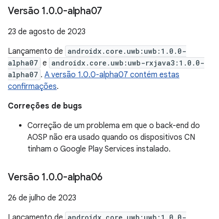
Versão 1
.
0
.
0-alpha07
23 de agosto de 2023
Lançamento de
androidx.core.uwb:uwb:1.0.0-
alpha07
e
androidx.core.uwb:uwb-rxjava3:1.0.0-
alpha07
.
A versão 1.0.0-alpha07 contém estas
confirmações
.
Correções de bugs
Correção de um problema em que o back-end do
AOSP não era usado quando os dispositivos CN
tinham o Google Play Services instalado.
Versão 1
.
0
.
0-alpha06
26 de julho de 2023
Lançamento de
androidx.core.uwb:uwb:1.0.0-