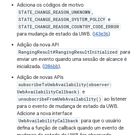
Adiciona os códigos de motivo
STATE_CHANGE_REASON_UNKNOWN
,
STATE_CHANGE_REASON_SYSTEM_POLICY
e
STATE_CHANGE_REASON_COUNTRY_CODE_ERROR
para mudança de estado da UWB. (
I43e36
)
Adição da nova API
RangingResult#RangingResultInitialized
para
enviar um evento quando uma sessão de alcance é
inicializada. (
I386bb
).
Adição de novas APIs
subscribeToUwbAvailability(observer:
UwbAvailabilityCallback)
e
unsubscribeFromUwbAvailability()
ao listener
para o evento de mudança de estado da UWB.
Adicione a nova interface
UwbAvailabilityCallback
para que o usuário
defina a função de callback quando um evento de