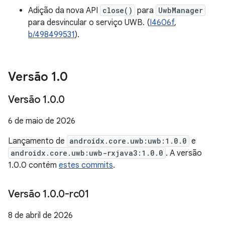
Adição da nova API
close()
para
UwbManager
para desvincular o serviço UWB. (
I4606f
,
b/498499531
).
Versão 1
.
0
Versão 1
.
0
.
0
6 de maio de 2026
Lançamento de
androidx.core.uwb:uwb:1.0.0
e
androidx.core.uwb:uwb-rxjava3:1.0.0
. A versão
1.0.0 contém
estes commits
.
Versão 1
.
0
.
0-rc01
8 de abril de 2026