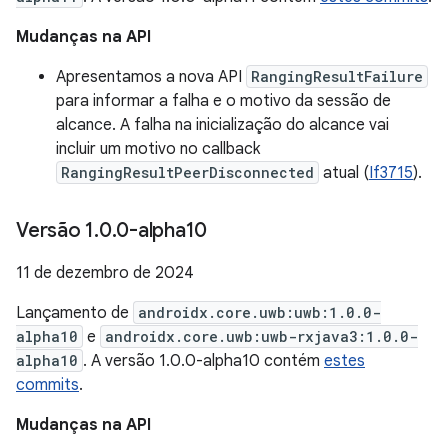
Mudanças na API
Apresentamos a nova API
RangingResultFailure
para informar a falha e o motivo da sessão de
alcance. A falha na inicialização do alcance vai
incluir um motivo no callback
RangingResultPeerDisconnected
atual (
If3715
).
Versão 1
.
0
.
0-alpha10
11 de dezembro de 2024
Lançamento de
androidx.core.uwb:uwb:1.0.0-
alpha10
e
androidx.core.uwb:uwb-rxjava3:1.0.0-
alpha10
. A versão 1.0.0-alpha10 contém
estes
commits
.
Mudanças na API