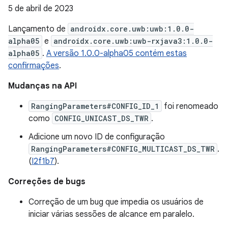
5 de abril de 2023
Lançamento de
androidx.core.uwb:uwb:1.0.0-
alpha05
e
androidx.core.uwb:uwb-rxjava3:1.0.0-
alpha05
.
A versão 1.0.0-alpha05 contém estas
confirmações
.
Mudanças na API
RangingParameters#CONFIG_ID_1
foi renomeado
como
CONFIG_UNICAST_DS_TWR
.
Adicione um novo ID de configuração
RangingParameters#CONFIG_MULTICAST_DS_TWR
.
(
I2f1b7
).
Correções de bugs
Correção de um bug que impedia os usuários de
iniciar várias sessões de alcance em paralelo.