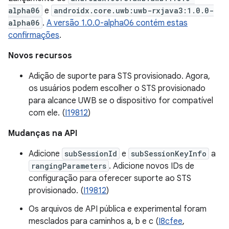
alpha06
e
androidx.core.uwb:uwb-rxjava3:1.0.0-
alpha06
.
A versão 1.0.0-alpha06 contém estas
confirmações
.
Novos recursos
Adição de suporte para STS provisionado. Agora,
os usuários podem escolher o STS provisionado
para alcance UWB se o dispositivo for compatível
com ele. (
I19812
)
Mudanças na API
Adicione
subSessionId
e
subSessionKeyInfo
a
rangingParameters
. Adicione novos IDs de
configuração para oferecer suporte ao STS
provisionado. (
I19812
)
Os arquivos de API pública e experimental foram
mesclados para caminhos a, b e c (
I8cfee
,