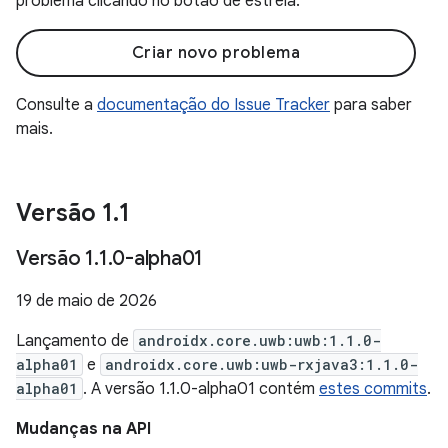
problema clicando no botão de estrela.
Criar novo problema
Consulte a
documentação do Issue Tracker
para saber
mais.
Versão 1
.
1
Versão 1
.
1
.
0-alpha01
19 de maio de 2026
Lançamento de
androidx.core.uwb:uwb:1.1.0-
alpha01
e
androidx.core.uwb:uwb-rxjava3:1.1.0-
alpha01
. A versão 1.1.0-alpha01 contém
estes commits
.
Mudanças na API