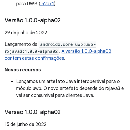
para UWB (
I52a71
).
Versão 1
.
0
.
0-alpha02
29 de junho de 2022
Lançamento de
androidx.core.uwb:uwb-
rxjava3:1.0.0-alpha02
.
A versão 1.0.0-alpha02
contém estas confirmações
.
Novos recursos
Lançamos um artefato Java interoperável para o
módulo uwb. O novo artefato depende do rxjava3 e
vai ser consumível para clientes Java.
Versão 1
.
0
.
0-alpha02
15 de junho de 2022