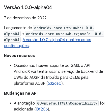
Versão 1
.
0
.
0-alpha04
7 de dezembro de 2022
Lançamento de
androidx.core.uwb:uwb:1.0.0-
alpha04
e
androidx.core.uwb:uwb-rxjava3:1.0.0-
alpha04
.
A versão 1.0.0-alpha04 contém estas
confirmações
.
Novos recursos
Quando não houver suporte ao GMS, a API
AndroidX vai tentar usar o serviço de back-end de
UWB do AOSP distribuído para OEMs pela
plataforma AOSP (
532de0
).
Mudanças na API
A anotação
@JvmDefaultWithCompatibility
foi
adicionada (
I8f206
).