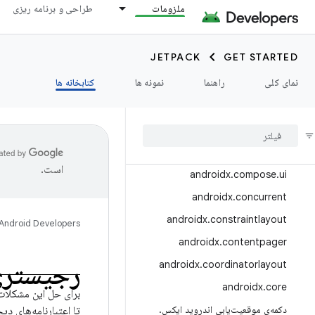
androidx.compose.compiler
ملزومات
طراحی و برنامه ریزی
androidx.compose.foundation
androidx.compose.material
JETPACK
GET STARTED
androidx.compose.material3
نمای کلی
راهنما
نمونه ها
کتابخانه ها
androidx
.
compose
.
material3
.
adaptive
androidx
.
compose
.
remote
androidx
.
compose
.
runtime
است.
androidx
.
compose
.
ui
androidx
.
concurrent
androidx
.
constraintlayout
Android Developers
androidx
.
contentpager
رجیستری 
androidx
.
coordinatorlayout
androidx
.
core
برای حل این مشکلات
دکمه‌ی موقعیت‌یابی اندروید ایکس
.
تا اعتبارنامه‌های د