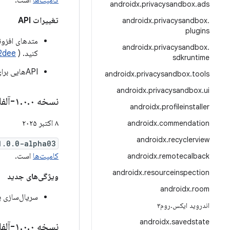
کامیت‌ها
است.
androidx
.
privacysandbox
.
ads
تغییرات API
androidx
.
privacysandbox
.
plugins
متدهای افزونه
androidx
.
privacysandbox
.
کنید. (
2dee
sdkruntime
APIهایی برای ثبت و تایید گزینه‌های ایجاد در Credential Manager اضافه کنید. (
androidx
.
privacysandbox
.
tools
androidx
.
privacysandbox
.
ui
نسخه ۱
۰-آلفا۰۳
.
۰
.
androidx
.
profileinstaller
۸ اکتبر ۲۰۲۵
androidx
.
commendation
androidx
.
recyclerview
1.0.0-alpha03
کامیت‌ها
است.
androidx
.
remotecalback
androidx
.
resourceinspection
ویژگی‌های جدید
androidx
.
room
سریال‌سازی به
اندروید ایکس
.
روم۳
androidx
.
savedstate
نسخه ۱
۰-آلفا۰۲
.
۰
.