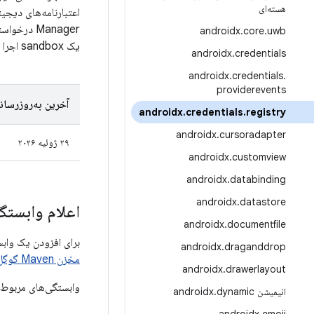
هسته‌ای
Manager در
androidx
.
core
.
uwb
یک sandbox اجرا می‌کند.
androidx
.
credentials
androidx
.
credentials
.
providerevents
آخرین به‌روزرسان
androidx
.
credentials
.
registry
androidx
.
cursoradapter
۲۹ ژوئیه ۲۰۲۶
androidx
.
customview
androidx
.
databinding
androidx
.
datastore
اعلام وابستگی
androidx
.
documentfile
برای افزودن یک وابستگی به رجیستری اعتب
androidx
.
draganddrop
مخزن Maven گوگل را
androidx
.
drawerlayout
وابستگی‌های مربوط 
انیمیشن androidx
dynamic
.