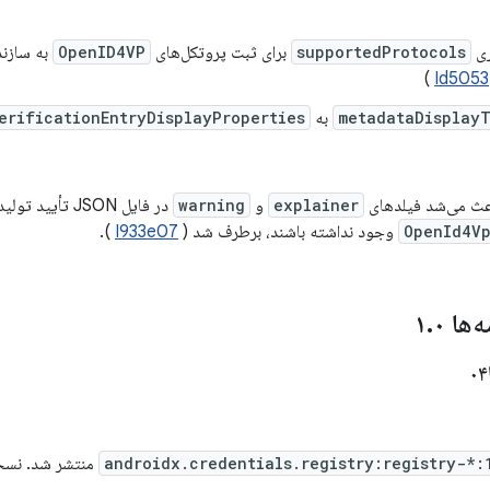
ری
supportedProtocols
برای ثبت پروتکل‌های
OpenID4VP
به سازند
)
Id5053
metadataDisplay
به
erificationEntryDisplayProperties
عث می‌شد فیلدهای
explainer
و
warning
در فایل JSON تأیید تولید شده توسط
OpenId4Vp
وجود نداشته باشند، برطرف شد (
I933e07
).
‌ها ۱
۰
.
androidx.credentials.registry:registry-*:
منتشر شد. نسخه 1.0.0-alpha04