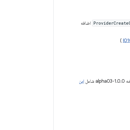
ProviderCreate
اضافه
)
I01
 شامل
این