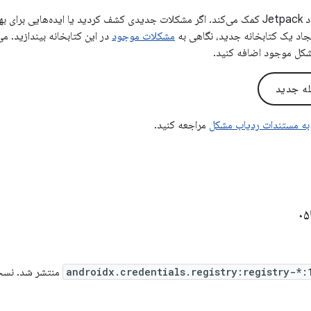
بازخورد شما به بهبود Jetpack کمک می‌کند. اگر مشکلات جدیدی کشف کردید یا ایده‌هایی 
ایجاد یک کتابخانه جدید، نگاهی به
مشکلات موجود
در این کتابخانه بیندازید. می
شکل موجود اضافه کنید.
له جدید
به مستندات ردیاب مشکل
مراجعه کنید.
androidx.credentials.registry:registry-*:
منتشر شد. نسخه 1.0.0-alpha05