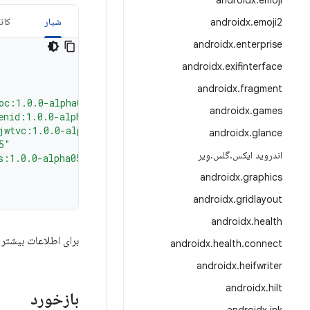
androidx
.
emoji
شیار
کات
androidx
.
emoji2
androidx
.
enterprise
androidx
.
exifinterface
androidx
.
fragment
oc:1.0.0-alpha05"
androidx
.
games
enid:1.0.0-alpha05"
jwtvc:1.0.0-alpha05"
androidx
.
glance
5"
اندروید ایکس
.
گلس
.
وِیر
s:1.0.0-alpha05"
androidx
.
graphics
androidx
.
gridlayout
androidx
.
health
برای اطلاعات بیشتر 
androidx
.
health
.
connect
androidx
.
heifwriter
androidx
.
hilt
بازخورد