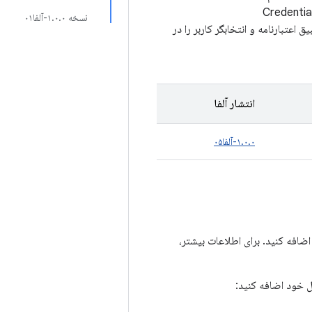
ارنامه‌های دیجیتال کاندید خود را از قبل در Credential Manager ثبت می‌کند. هنگامی که Credential
نسخه ۱.۰.۰-آلفا۰۱
ق اعتبارنامه و انتخابگر کاربر را در
انتشار آلفا
۱.۰.۰-آلفا۰۵
ول خود اضافه کنید: