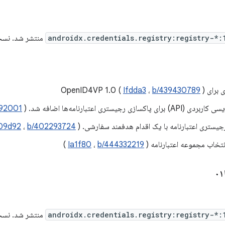
androidx.credentials.registry:registry-*:
منتشر شد. نسخه 1.0.0-alpha02
Ifdda3
،
b/439430789
)
پاکسازی رجیستری اعتبارنامه‌ها اضافه شد. (
92001
رجیستری اعتبارنامه با یک اقدام هدفمند سفارشی. (
b/402293724
،
09d92
انتخاب مجموعه اعتبارنامه (
b/444332219
،
Ia1f80
)
androidx.credentials.registry:registry-*:
منتشر شد. نسخه 1.0.0-alpha01