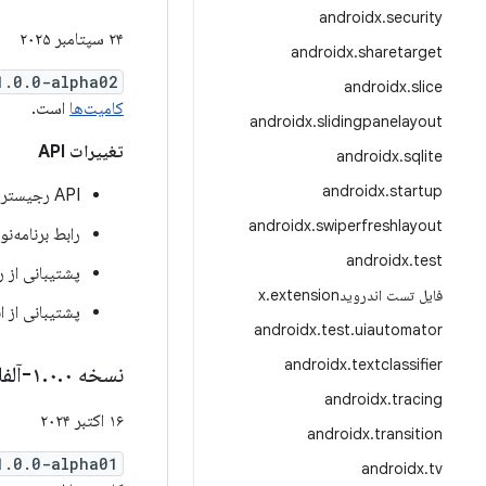
androidx
.
security
۲۴ سپتامبر ۲۰۲۵
androidx
.
sharetarget
1.0.0-alpha02
androidx
.
slice
کامیت‌ها
است.
androidx
.
slidingpanelayout
تغییرات API
androidx
.
sqlite
androidx
.
startup
API رجیستری برای OpenID4VP 1.0 (
androidx
.
swiperfreshlayout
رابط برنامه‌نویسی کاربردی (API) برای 
androidx
.
test
پشتیبانی از 
فایل تست اندرویدx
extension
.
پشتیبانی از 
androidx
.
test
.
uiautomator
androidx
.
textclassifier
نسخه ۱
۰-آلفا۰۱
.
۰
.
androidx
.
tracing
۱۶ اکتبر ۲۰۲۴
androidx
.
transition
1.0.0-alpha01
androidx
.
tv