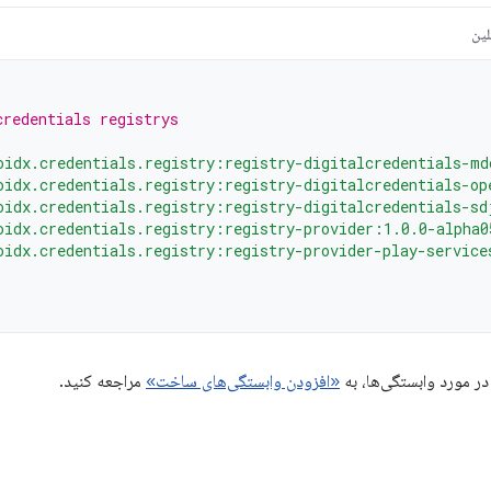
لین
credentials registrys
oidx.credentials.registry:registry-digitalcredentials-md
oidx.credentials.registry:registry-digitalcredentials-op
oidx.credentials.registry:registry-digitalcredentials-sd
oidx.credentials.registry:registry-provider:1.0.0-alpha0
oidx.credentials.registry:registry-provider-play-service
در مورد وابستگی‌ها، به
«افزودن وابستگی‌های ساخت»
مراجعه کنید.