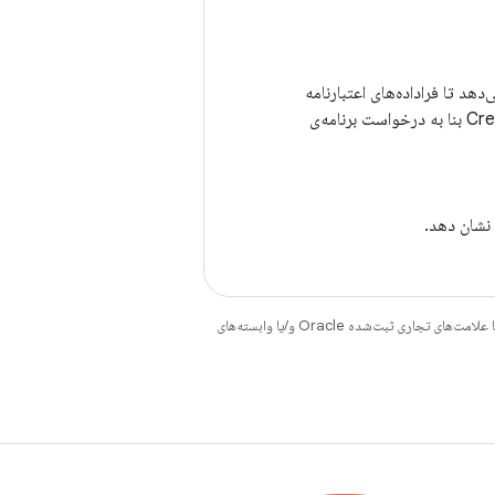
Crede: به ارائه‌دهندگان اجازه می‌دهد تا فراداده‌های اعتبارنامه
را از قبل در Credential Manager ثبت کنند که بعداً می‌تواند توسط Credential Manager بنا به درخواست برنامه‌ی
نشان دهد.
هستند. جاوا و OpenJDK علامت‌های تجاری یا علامت‌های تجاری ثبت‌شده Oracle و/یا وابسته‌های