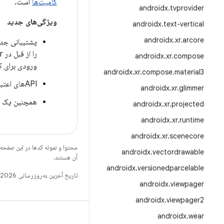
کامیت‌ها
است.
androidx
.
tvprovider
ویژگی‌های جدید
androidx
.
text-vertical
androidx
.
xr
.
arcore
androidx
.
xr
.
compose
ورودی برای ک
androidx
.
xr
.
compose
.
material3
APIهای اعتبارنامه mdoc ISO/IEC برای ثبت اعتبارنامه‌های mdoc اضافه شد.
androidx
.
xr
.
glimmer
همچنین یک رج
androidx
.
xr
.
projected
androidx
.
xr
.
runtime
androidx
.
xr
.
scenecore
محتوا و نمونه کدها در این صفحه
androidx
.
vectordrawable
آن هستند.
androidx
.
versionedparcelable
تاریخ آخرین به‌روزرسانی 2026-07-29 به‌وقت ساعت هماهنگ جهانی.
androidx
.
viewpager
androidx
.
viewpager2
androidx
.
wear