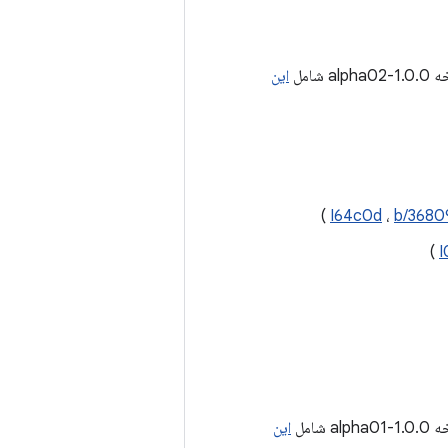
 شامل
این
)
I64c0d
،
b/3680
)
I
 شامل
این