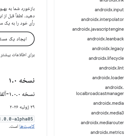
androidx
.
ink
androidx
.
input
دهید. لطفاً قبل از 
androidx
.
interpolator
رأی خود را به یک م
androidx
.
javascriptengine
ایجاد یک مسئ
androidx
.
leanback
androidx
.
legacy
برای اطلاعات بیشتر
androidx
.
lifecycle
androidx
.
lint
androidx
.
loader
نسخه ۱
۰
.
androidx
.
نسخه ۱
۰-آلفا۰۵
.
۰
.
localbroadcastmanager
androidx
.
media
۲۹ ژوئیه ۲۰۲۶
androidx
.
media3
1.0.0-alpha05
androidx
.
mediarouter
کامیت‌ها
است.
androidx
.
metrics