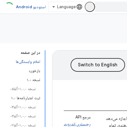
استودیو Android
در این صفحه
اعلام وابستگی‌ها
بازخورد
نسخه ۱.۰
نسخه ۱.۰.۰-آلفا۰۵
ثبت اعتبارنامه‌ها ۱.۰
نسخه ۱.۰.۰-آلفا۰۴
نسخه ۱.۰.۰-آلفا۰۳
مرجع API
جازه می‌دهد
رجیستری اندروید
هنده، تمام
نسخه ۱.۰.۰-آلفا۰۲