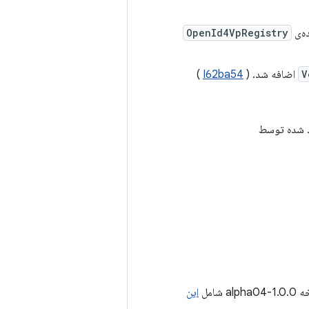
ه‌ی
OpenId4VpRegistry
V
اضافه شد. (
I62ba54
)
 شامل
این