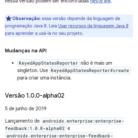
nessa versão podem ser encontradas
neste link
.
Observação:
essa versão depende da linguagem de
programação Java 8. Leia
Usar recursos da linguagem Java 8
para aprender a usá-la no seu projeto.
Mudanças na API
KeyedAppStatesReporter
não é mais um
singleton. Use
KeyedAppStatesReporter#create
para criar uma instância.
Versão 1
.
0
.
0-alpha02
5 de junho de 2019
Lançamento de
androidx.enterprise:enterprise-
feedback:1.0.0-alpha02
e
androidx.enterprise:enterprise-feedback-