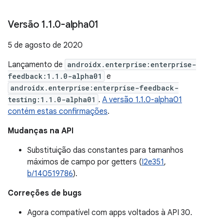
Versão 1
.
1
.
0-alpha01
5 de agosto de 2020
Lançamento de
androidx.enterprise:enterprise-
feedback:1.1.0-alpha01
e
androidx.enterprise:enterprise-feedback-
testing:1.1.0-alpha01
.
A versão 1.1.0-alpha01
contém estas confirmações
.
Mudanças na API
Substituição das constantes para tamanhos
máximos de campo por getters (
I2e351
,
b/140519786
).
Correções de bugs
Agora compatível com apps voltados à API 30.