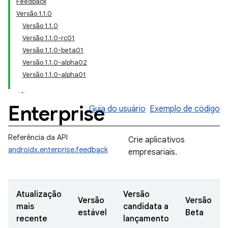
Feedback
Versão 1.1.0
Versão 1.1.0
Versão 1.1.0-rc01
Versão 1.1.0-beta01
Versão 1.1.0-alpha02
Versão 1.1.0-alpha01
Enterprise
Guia do usuário
Exemplo de código
Referência da API
Crie aplicativos
androidx.enterprise.feedback
empresariais.
Atualização
Versão
Versão
Versão
mais
candidata a
estável
Beta
recente
lançamento