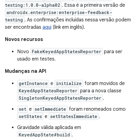
testing:1.0.0-alpha02
. Essa é a primeira versão de
androidx.enterprise:enterprise-feedback-
testing
. As confirmações incluídas nessa versão podem
ser encontradas
aqui
(link em inglês).
Novos recursos
Novo
FakeKeyedAppStatesReporter
para ser
usado em testes.
Mudanças na API
getInstance
e
initialize
foram movidos de
KeyedAppStatesReporter
para a nova classe
SingletonKeyedAppStatesReporter
.
set
e
setImmediate
foram renomeados como
setStates
e
setStatesImmediate
.
Gravidade válida aplicada em
KeyedAppState#build
.