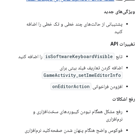
ویژگی‌های جدید
پشتیبانی از حالت‌های چند خطی و تک خطی را اضافه
کنید
تغییرات API
تابع
isSoftwareKeyboardVisible
را اضافه کنید
اضافه کردن تعاریف فیلد بیتی برای
GameActivity_setImeEditorInfo
افزودن فراخوانی
onEditorAction
رفع اشکالات
رفع مشکل همگام نبودن کیبوردهای سخت‌افزاری و
نرم‌افزاری
فوکوس واضح هنگام پنهان شدن صفحه‌کلید نرم‌افزاری