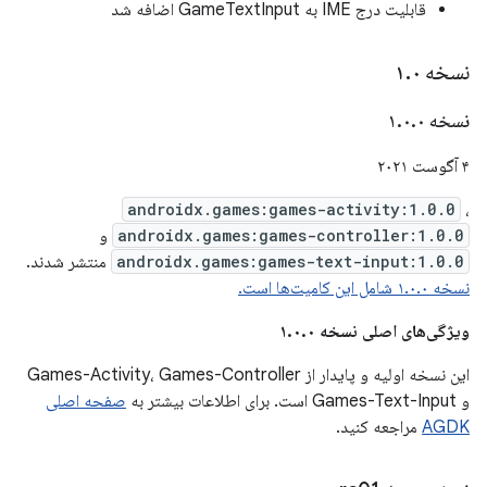
قابلیت درج IME به GameTextInput اضافه شد
نسخه ۱
۰
.
نسخه ۱
۰
.
۰
.
۴ آگوست ۲۰۲۱
androidx.games:games-activity:1.0.0
،
androidx.games:games-controller:1.0.0
و
androidx.games:games-text-input:1.0.0
منتشر شدند.
نسخه ۱.۰.۰ شامل این کامیت‌ها است.
ویژگی‌های اصلی نسخه ۱.۰.۰
این نسخه اولیه و پایدار از Games-Activity، Games-Controller
و Games-Text-Input است. برای اطلاعات بیشتر به
صفحه اصلی
AGDK
مراجعه کنید.