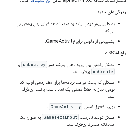
منتشر شدند. نسخه 4.3.0-alpha01 شامل
این کامیت‌ها
است.
ویژگی‌های جدید
به طور پیش‌فرض از اندازه صفحات ۱۶ کیلوبایتی پشتیبانی
می‌کند.
پشتیبانی از ماوس برای GameActivity.
رفع اشکالات
مشکل رقابتی بین رویدادهای چرخه عمر
onDestroy
و
onCreate
برطرف شد.
مشکلی که باعث می‌شد برنامه‌ها برای مقداردهی اولیه کد
بومی، نیاز به حفظ دستی یک نماد داشته باشند، برطرف
شد.
بهبود کنترل لمسی
GameActivity
.
مشکل تولید نادرست
GameTextInput
به عنوان یک
کتابخانه مشترک برطرف شد.