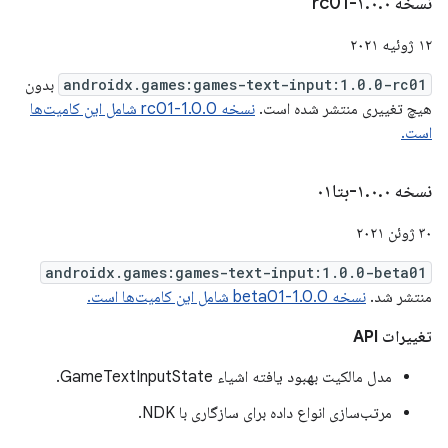
نسخه ۱
۰-rc01
.
۰
.
۱۲ ژوئیه ۲۰۲۱
androidx.games:games-text-input:1.0.0-rc01
بدون
هیچ تغییری منتشر شده است.
نسخه 1.0.0-rc01 شامل این کامیت‌ها
است.
نسخه ۱
۰-بتا۰۱
.
۰
.
۳۰ ژوئن ۲۰۲۱
androidx.games:games-text-input:1.0.0-beta01
منتشر شد.
نسخه 1.0.0-beta01 شامل این کامیت‌ها است.
تغییرات API
مدل مالکیت بهبود یافته اشیاء GameTextInputState.
مرتب‌سازی انواع داده برای سازگاری با NDK.