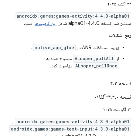
۲۲ اکتبر ۲۰۲۵
androidx.games:games-activity:4.4.0-alpha01
منتشر شد. نسخه 4.4.0-alpha01 شامل
این کامیت‌ها
است.
رفع اشکالات
بهبود محافظت ANR در
native_app_glue
.
از
ALooper_pollAll
منسوخ شده به
ALooper_pollOnce
مهاجرت کرد.
نسخه ۴
۳
.
نسخه ۴
۰-آلفا۰۱
.
۳
.
۱۳ آگوست ۲۰۲۵
androidx.games:games-activity:4.3.0-alpha01
و
androidx.games:games-text-input:4.3.0-alpha01