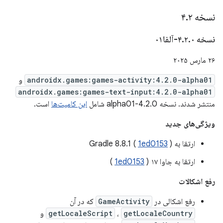
نسخه ۴
۲
.
نسخه ۴
۰-آلفا۰۱
.
۲
.
۲۶ مارس ۲۰۲۵
androidx.games:games-activity:4.2.0-alpha01
و
androidx.games:games-text-input:4.2.0-alpha01
منتشر شدند. نسخه 4.2.0-alpha01 شامل
این کامیت‌ها
است.
ویژگی‌های جدید
ارتقا به Gradle 8.8.1 (
)
1ed0153
ارتقا به جاوا ۱۷ (
1ed0153
)
رفع اشکالات
رفع اشکالی در
GameActivity
که در آن
getLocaleCountry
،
getLocaleScript
و