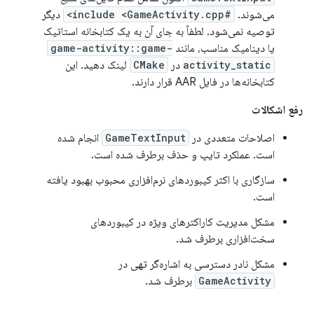
می‌شوند.
#include <GameActivity.cpp>
دیگر
توصیه نمی‌شود. لطفاً به جای آن به یک کتابخانه استاتیک
یا دینامیک مناسب، مانند
game-activity::game-
activity_static
در
CMake
لینک دهید. این
کتابخانه‌ها در فایل AAR قرار دارند.
رفع اشکالات
اصلاحات متعددی در
GameTextInput
انجام شده
است. عملکرد تایپ و حذف برطرف شده است.
سازگاری با اکثر کیبوردهای نرم‌افزاری محبوب بهبود یافته
است.
مشکل مدیریت کاراکترهای ویژه در کیبوردهای
سخت‌افزاری برطرف شد.
مشکل نادر دسترسی به اشاره‌گر تهی در
GameActivity
برطرف شد.