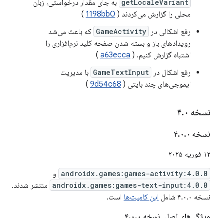
getLocaleVariant
به جای مقدار درخواستی، زبان
محلی را گزارش می‌کردند (
1198bb0
)
رفع اشکالی در
GameActivity
که باعث می‌شد
رویدادهای باز و بسته شدن صفحه کلید نرم‌افزاری را
اشتباه گزارش کنیم. (
a63ecca
)
رفع اشکال در
GameTextInput
با مدیریت
ایموجی‌های چند بایتی (
9d54c68
)
نسخه ۴
۰
.
نسخه ۴
۰
.
۰
.
۱۲ فوریه ۲۰۲۵
androidx.games:games-activity:4.0.0
و
androidx.games:games-text-input:4.0.0
منتشر شدند.
نسخه ۴.۰.۰ شامل
این کامیت‌ها
است.
ویژگی‌های اصلی نسخه ۴.۰.۰