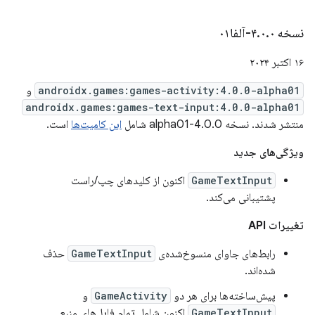
نسخه ۴
۰-آلفا۰۱
.
۰
.
۱۶ اکتبر ۲۰۲۴
androidx.games:games-activity:4.0.0-alpha01
و
androidx.games:games-text-input:4.0.0-alpha01
منتشر شدند. نسخه 4.0.0-alpha01 شامل
این کامیت‌ها
است.
ویژگی‌های جدید
GameTextInput
اکنون از کلیدهای چپ/راست
پشتیبانی می‌کند.
تغییرات API
رابط‌های جاوای منسوخ‌شده‌ی
GameTextInput
حذف
شده‌اند.
پیش‌ساخته‌ها برای هر دو
GameActivity
و
GameTextInput
اکنون شامل تمام فایل‌های منبع