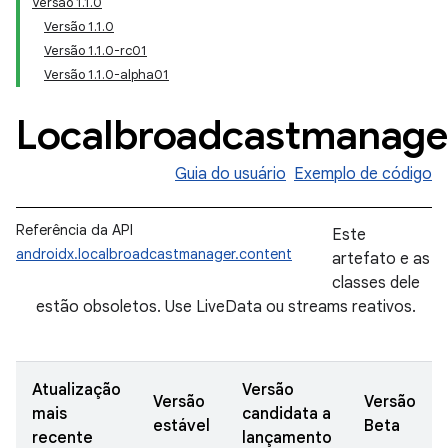
Versão 1.1.0
Versão 1.1.0
Versão 1.1.0-rc01
Versão 1.1.0-alpha01
Localbroadcastmanage
Guia do usuário
Exemplo de código
Referência da API
Este
androidx.localbroadcastmanager.content
artefato e as
classes dele
estão obsoletos. Use LiveData ou streams reativos.
Atualização
Versão
Versão
Versão
mais
candidata a
estável
Beta
recente
lançamento