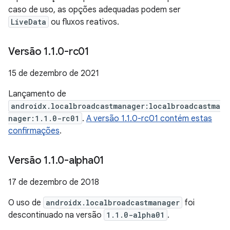
caso de uso, as opções adequadas podem ser
LiveData
ou fluxos reativos.
Versão 1
.
1
.
0-rc01
15 de dezembro de 2021
Lançamento de
androidx.localbroadcastmanager:localbroadcastma
nager:1.1.0-rc01
.
A versão 1.1.0-rc01 contém estas
confirmações
.
Versão 1
.
1
.
0-alpha01
17 de dezembro de 2018
O uso de
androidx.localbroadcastmanager
foi
descontinuado na versão
1.1.0-alpha01
.