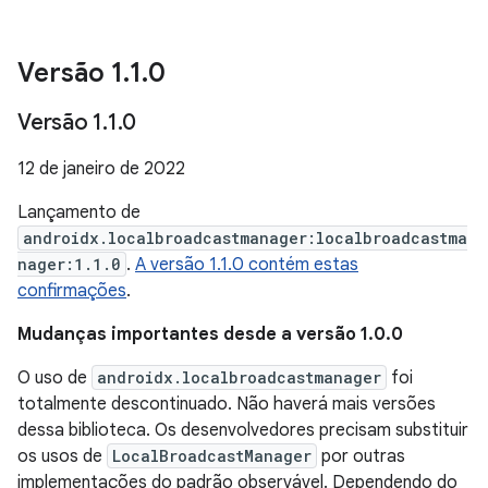
Versão 1
.
1
.
0
Versão 1
.
1
.
0
12 de janeiro de 2022
Lançamento de
androidx.localbroadcastmanager:localbroadcastma
nager:1.1.0
.
A versão 1.1.0 contém estas
confirmações
.
Mudanças importantes desde a versão 1.0.0
O uso de
androidx.localbroadcastmanager
foi
totalmente descontinuado. Não haverá mais versões
dessa biblioteca. Os desenvolvedores precisam substituir
os usos de
LocalBroadcastManager
por outras
implementações do padrão observável. Dependendo do