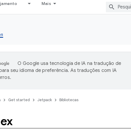
ejamento
Mais
as
O Google usa tecnologia de IA na tradução de
ara seu idioma de preferência. As traduções com IA
rros.
s
Get started
Jetpack
Bibliotecas
dex