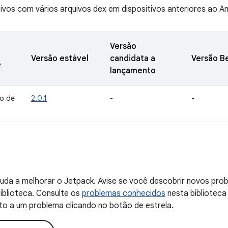
tivos com vários arquivos dex em dispositivos anteriores ao An
Versão
Versão estável
candidata a
Versão B
e
lançamento
o de
2.0.1
-
-
uda a melhorar o Jetpack. Avise se você descobrir novos probl
iblioteca. Consulte os
problemas conhecidos
nesta biblioteca
to a um problema clicando no botão de estrela.