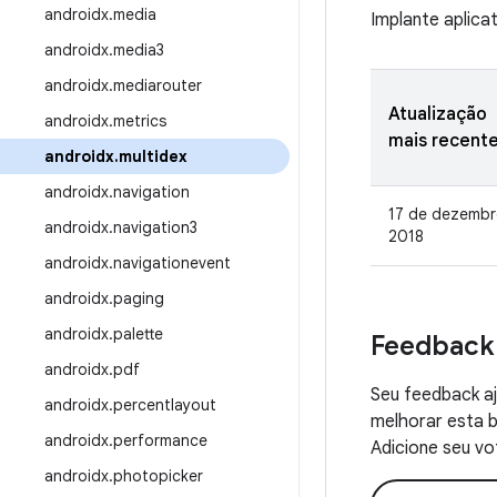
androidx
.
media
Implante aplica
androidx
.
media3
androidx
.
mediarouter
Atualização
androidx
.
metrics
mais recent
androidx
.
multidex
androidx
.
navigation
17 de dezembr
androidx
.
navigation3
2018
androidx
.
navigationevent
androidx
.
paging
androidx
.
palette
Feedback
androidx
.
pdf
Seu feedback aj
androidx
.
percentlayout
melhorar esta b
androidx
.
performance
Adicione seu vo
androidx
.
photopicker