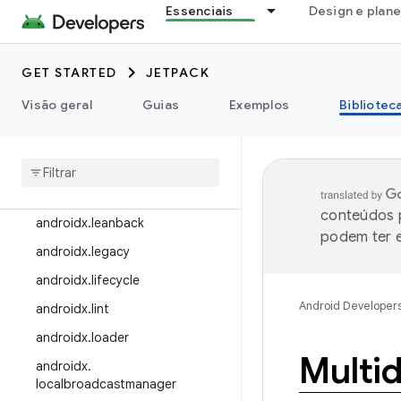
Essenciais
Design e plan
androidx.health.connect
androidx.heifwriter
GET STARTED
JETPACK
androidx.hilt
Visão geral
Guias
Exemplos
Bibliotec
androidx.ink
androidx
.
input
androidx
.
interpolator
androidx
.
javascriptengine
conteúdos p
androidx
.
leanback
podem ter e
androidx
.
legacy
androidx
.
lifecycle
Android Developer
androidx
.
lint
androidx
.
loader
Multi
androidx
.
localbroadcastmanager