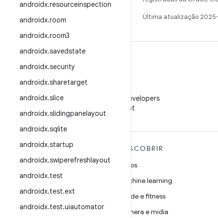
androidx
.
resourceinspection
Última atualização 2025
androidx
.
room
androidx
.
room3
androidx
.
savedstate
androidx
.
security
androidx
.
sharetarget
WeChat
androidx
.
slice
Siga o Android Developers
no WeChat
androidx
.
slidingpanelayout
androidx
.
sqlite
androidx
.
startup
MAIS SOBRE O ANDROID
DESCOBRIR
androidx
.
swiperefreshlayout
Android
Jogos
androidx
.
test
Android para empresas
Machine learning
androidx
.
test
.
ext
Segurança
Saúde e fitness
androidx
.
test
.
uiautomator
Source
Câmera e mídia