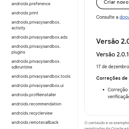
Criar nov
androidx
.
preference
androidx
.
print
Consulte a
docu
androidx
.
privacysandbox
.
activity
androidx
.
privacysandbox
.
ads
Versão 2
.
androidx
.
privacysandbox
.
plugins
Versão 2
.
0
.
1
androidx
.
privacysandbox
.
17 de dezembro
sdkruntime
androidx
.
privacysandbox
.
tools
Correções de
androidx
.
privacysandbox
.
ui
Correção 
androidx
.
profileinstaller
verificaçã
androidx
.
recommendation
androidx
.
recyclerview
androidx
.
remotecallback
O conteúdo e os exemplos 
registradas da Oracle e/o