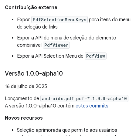
Contribuição externa
Expor
PdfSelectionMenuKeys
para itens do menu
de seleção de links
Expor a API do menu de seleção do elemento
combinável
PdfViewer
Expor a API Selection Menu de
PdfView
Versão 1
.
0
.
0-alpha10
16 de julho de 2025
Lançamento de
androidx.pdf:pdf-*:1.0.0-alpha10
.
A versão 1.0.0-alpha10 contém
estes commits
.
Novos recursos
Seleção aprimorada que permite aos usuários