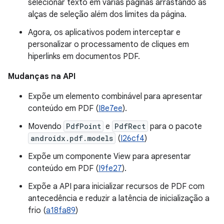
selecionar texto em várias páginas arrastando as
alças de seleção além dos limites da página.
Agora, os aplicativos podem interceptar e
personalizar o processamento de cliques em
hiperlinks em documentos PDF.
Mudanças na API
Expõe um elemento combinável para apresentar
conteúdo em PDF (
I8e7ee
).
Movendo
PdfPoint
e
PdfRect
para o pacote
androidx.pdf.models
(
I26cf4
)
Expõe um componente View para apresentar
conteúdo em PDF (
I9fe27
).
Expõe a API para inicializar recursos de PDF com
antecedência e reduzir a latência de inicialização a
frio (
a18fa89
)