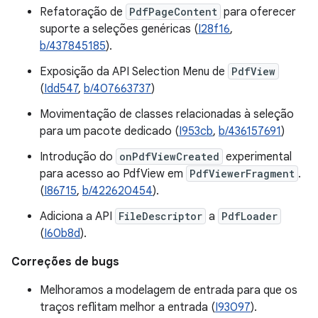
Refatoração de
PdfPageContent
para oferecer
suporte a seleções genéricas (
I28f16
,
b/437845185
).
Exposição da API Selection Menu de
PdfView
(
Idd547
,
b/407663737
)
Movimentação de classes relacionadas à seleção
para um pacote dedicado (
I953cb
,
b/436157691
)
Introdução do
onPdfViewCreated
experimental
para acesso ao PdfView em
PdfViewerFragment
.
(
I86715
,
b/422620454
).
Adiciona a API
FileDescriptor
a
PdfLoader
(
I60b8d
).
Correções de bugs
Melhoramos a modelagem de entrada para que os
traços reflitam melhor a entrada (
I93097
).