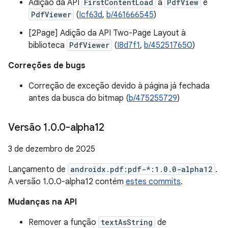
Adição da API
FirstContentLoad
a
PdfView
e
PdfViewer
(
Icf63d
,
b/461666545
)
[2Page] Adição da API Two-Page Layout à
biblioteca
PdfViewer
(
I8d7f1
,
b/452517650
)
Correções de bugs
Correção de exceção devido à página já fechada
antes da busca do bitmap (
b/475255729
)
Versão 1
.
0
.
0-alpha12
3 de dezembro de 2025
Lançamento de
androidx.pdf:pdf-*:1.0.0-alpha12
.
A versão 1.0.0-alpha12 contém
estes commits
.
Mudanças na API
Remover a função
textAsString
de