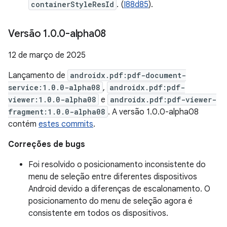
containerStyleResId
. (
I88d85
).
Versão 1
.
0
.
0-alpha08
12 de março de 2025
Lançamento de
androidx.pdf:pdf-document-
service:1.0.0-alpha08
,
androidx.pdf:pdf-
viewer:1.0.0-alpha08
e
androidx.pdf:pdf-viewer-
fragment:1.0.0-alpha08
. A versão 1.0.0-alpha08
contém
estes commits
.
Correções de bugs
Foi resolvido o posicionamento inconsistente do
menu de seleção entre diferentes dispositivos
Android devido a diferenças de escalonamento. O
posicionamento do menu de seleção agora é
consistente em todos os dispositivos.