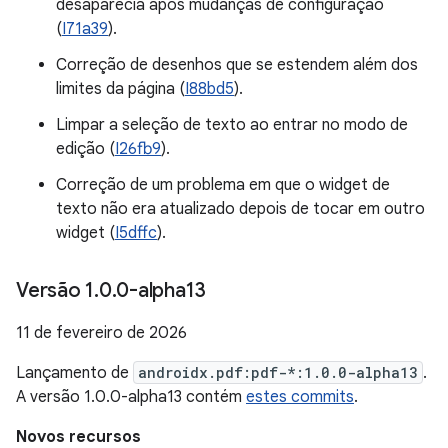
desaparecia após mudanças de configuração
(
I71a39
).
Correção de desenhos que se estendem além dos
limites da página (
I88bd5
).
Limpar a seleção de texto ao entrar no modo de
edição (
I26fb9
).
Correção de um problema em que o widget de
texto não era atualizado depois de tocar em outro
widget (
I5dffc
).
Versão 1
.
0
.
0-alpha13
11 de fevereiro de 2026
Lançamento de
androidx.pdf:pdf-*:1.0.0-alpha13
.
A versão 1.0.0-alpha13 contém
estes commits
.
Novos recursos