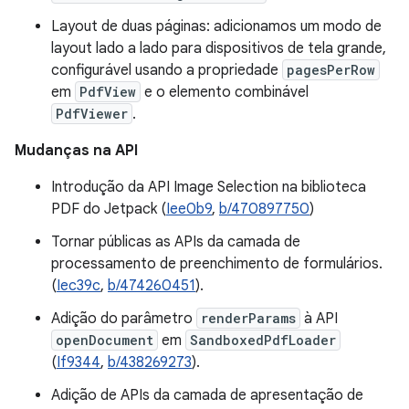
Layout de duas páginas: adicionamos um modo de
layout lado a lado para dispositivos de tela grande,
configurável usando a propriedade
pagesPerRow
em
PdfView
e o elemento combinável
PdfViewer
.
Mudanças na API
Introdução da API Image Selection na biblioteca
PDF do Jetpack (
Iee0b9
,
b/470897750
)
Tornar públicas as APIs da camada de
processamento de preenchimento de formulários.
(
Iec39c
,
b/474260451
).
Adição do parâmetro
renderParams
à API
openDocument
em
SandboxedPdfLoader
(
If9344
,
b/438269273
).
Adição de APIs da camada de apresentação de