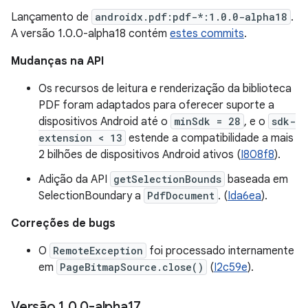
Lançamento de
androidx.pdf:pdf-*:1.0.0-alpha18
.
A versão 1.0.0-alpha18 contém
estes commits
.
Mudanças na API
Os recursos de leitura e renderização da biblioteca
PDF foram adaptados para oferecer suporte a
dispositivos Android até o
minSdk = 28
, e o
sdk-
extension < 13
estende a compatibilidade a mais
2 bilhões de dispositivos Android ativos (
I808f8
).
Adição da API
getSelectionBounds
baseada em
SelectionBoundary a
PdfDocument
. (
Ida6ea
).
Correções de bugs
O
RemoteException
foi processado internamente
em
PageBitmapSource.close()
(
I2c59e
).
Versão 1
.
0
.
0-alpha17