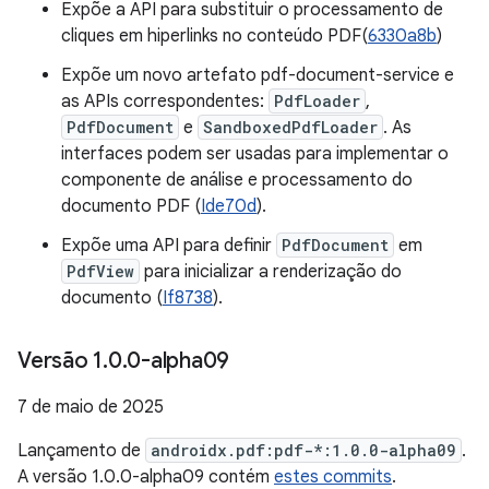
Expõe a API para substituir o processamento de
cliques em hiperlinks no conteúdo PDF(
6330a8b
)
Expõe um novo artefato pdf-document-service e
as APIs correspondentes:
PdfLoader
,
PdfDocument
e
SandboxedPdfLoader
. As
interfaces podem ser usadas para implementar o
componente de análise e processamento do
documento PDF (
Ide70d
).
Expõe uma API para definir
PdfDocument
em
PdfView
para inicializar a renderização do
documento (
If8738
).
Versão 1
.
0
.
0-alpha09
7 de maio de 2025
Lançamento de
androidx.pdf:pdf-*:1.0.0-alpha09
.
A versão 1.0.0-alpha09 contém
estes commits
.