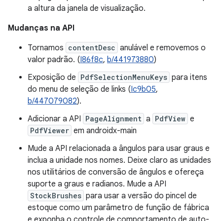
a altura da janela de visualização.
Mudanças na API
Tornamos
contentDesc
anulável e removemos o
valor padrão. (
I86f8c
,
b/441973880
)
Exposição de
PdfSelectionMenuKeys
para itens
do menu de seleção de links (
Ic9b05
,
b/447079082
).
Adicionar a API
PageAlignment
a
PdfView
e
PdfViewer
em androidx-main
Mude a API relacionada a ângulos para usar graus e
inclua a unidade nos nomes. Deixe claro as unidades
nos utilitários de conversão de ângulos e ofereça
suporte a graus e radianos. Mude a API
StockBrushes
para usar a versão do pincel de
estoque como um parâmetro de função de fábrica
e exponha o controle de comportamento de auto-