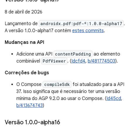
8 de abril de 2026
Lançamento de
androidx.pdf:pdf-*:1.0.0-alpha17
.
A versão 1.0.0-alpha17 contém
estes commits
.
Mudanças na API
Adicione uma API
contentPadding
ao elemento
combinável
PdfViewer
. (
Idcfd4
,
b/481774503
).
Correções de bugs
O Compose
compileSdk
foi atualizado para a API
37. Isso significa que é necessário ter uma versão
mínima do AGP 9.2.0 ao usar o Compose. (
Id45cd
,
b/413674743
)
Versão 1
.
0
.
0-alpha16