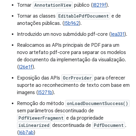
Tornar
AnnotationView
público (
I8219f
).
Tornar as classes
EditablePdfDocument
e de
anotações públicas. (
I5b962
).
Introduzido um novo submódulo pdf-core (
Iea331
).
Realocamos as APIs principais de PDF para um
novo artefato pdf-core para separar os modelos
de documento da implementação da visualização.
(
I26e1f
).
Exposição das APIs
OcrProvider
para oferecer
suporte ao reconhecimento de texto com base em
imagens (
I5271b
).
Remoção do método
onLoadDocumentSuccess()
sem parâmetros descontinuado de
PdfViewerFragment
e da propriedade
isLinearized
descontinuada de
PdfDocument
.
(
I6b7ab
)