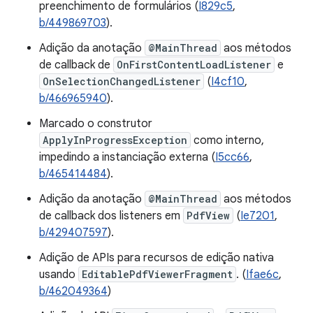
preenchimento de formulários (
I829c5
,
b/449869703
).
Adição da anotação
@MainThread
aos métodos
de callback de
OnFirstContentLoadListener
e
OnSelectionChangedListener
(
I4cf10
,
b/466965940
).
Marcado o construtor
ApplyInProgressException
como interno,
impedindo a instanciação externa (
I5cc66
,
b/465414484
).
Adição da anotação
@MainThread
aos métodos
de callback dos listeners em
PdfView
(
Ie7201
,
b/429407597
).
Adição de APIs para recursos de edição nativa
usando
EditablePdfViewerFragment
. (
Ifae6c
,
b/462049364
)