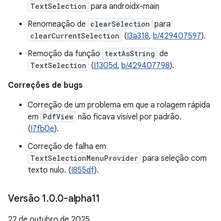
TextSelection
para androidx-main
Renomeação de
clearSelection
para
clearCurrentSelection
(
I3a318
,
b/429407597
).
Remoção da função
textAsString
de
TextSelection
(
I1305d
,
b/429407798
).
Correções de bugs
Correção de um problema em que a rolagem rápida
em
PdfView
não ficava visível por padrão.
(
I7fb0e
).
Correção de falha em
TextSelectionMenuProvider
para seleção com
texto nulo. (
I855df
).
Versão 1
.
0
.
0-alpha11
22 de outubro de 2025