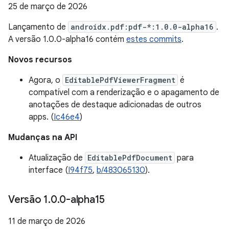
25 de março de 2026
Lançamento de
androidx.pdf:pdf-*:1.0.0-alpha16
.
A versão 1.0.0-alpha16 contém
estes commits
.
Novos recursos
Agora, o
EditablePdfViewerFragment
é
compatível com a renderização e o apagamento de
anotações de destaque adicionadas de outros
apps. (
Ic46e4
)
Mudanças na API
Atualização de
EditablePdfDocument
para
interface (
I94f75
,
b/483065130
).
Versão 1
.
0
.
0-alpha15
11 de março de 2026