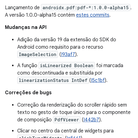
Lançamento de
androidx.pdf:pdf-*:1.0.0-alpha15
.
A versão 1.0.0-alpha15 contém
estes commits
.
Mudanças na API
Adição da versão 19 da extensão do SDK do
Android como requisito para o recurso
ImageSelection
(
I93af7
).
A função
isLinearized Boolean
foi marcada
como descontinuada e substituída por
linearizationStatus IntDef
(
I5c1bf
).
Correções de bugs
Correção da renderização do scroller rápido sem
texto no gesto de toque único para o componente
de composição
PdfViewer
(
I442b7
).
Clicar no centro da central de widgets para