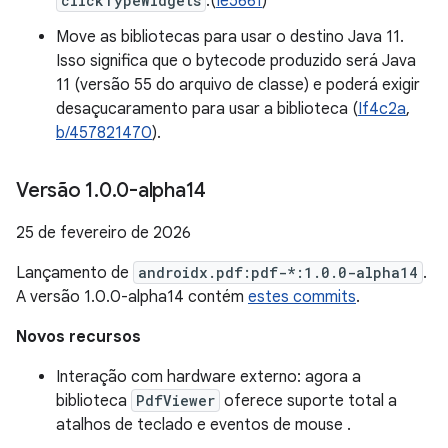
clickTypeWidgets
.(
Ie5661
)
Move as bibliotecas para usar o destino Java 11.
Isso significa que o bytecode produzido será Java
11 (versão 55 do arquivo de classe) e poderá exigir
desaçucaramento para usar a biblioteca (
If4c2a
,
b/457821470
).
Versão 1
.
0
.
0-alpha14
25 de fevereiro de 2026
Lançamento de
androidx.pdf:pdf-*:1.0.0-alpha14
.
A versão 1.0.0-alpha14 contém
estes commits
.
Novos recursos
Interação com hardware externo: agora a
biblioteca
PdfViewer
oferece suporte total a
atalhos de teclado e eventos de mouse .