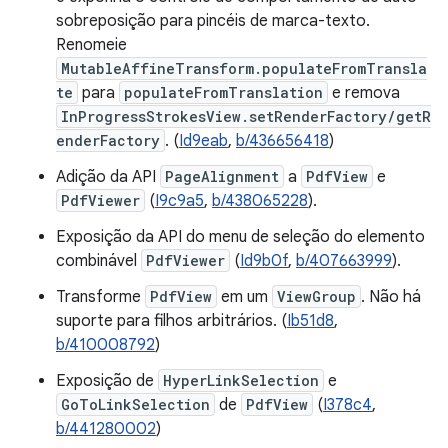
sobreposição para pincéis de marca-texto.
Renomeie
MutableAffineTransform.populateFromTransla
te
para
populateFromTranslation
e remova
InProgressStrokesView.setRenderFactory/getR
enderFactory
. (
Id9eab
,
b/436656418
)
Adição da API
PageAlignment
a
PdfView
e
PdfViewer
(
I9c9a5
,
b/438065228
).
Exposição da API do menu de seleção do elemento
combinável
PdfViewer
(
Id9b0f
,
b/407663999
).
Transforme
PdfView
em um
ViewGroup
. Não há
suporte para filhos arbitrários. (
Ib51d8
,
b/410008792
)
Exposição de
HyperLinkSelection
e
GoToLinkSelection
de
PdfView
(
I378c4
,
b/441280002
)