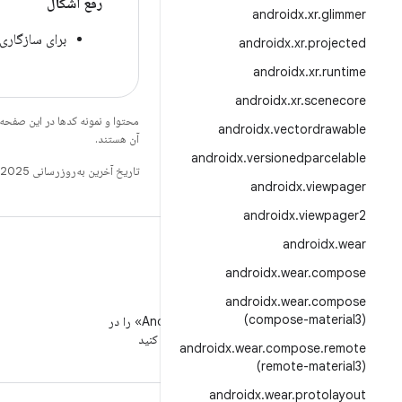
رفع اشکال
androidx
.
xr
.
glimmer
برای سازگاری بهت
androidx
.
xr
.
projected
androidx
.
xr
.
runtime
androidx
.
xr
.
scenecore
محتوا و نمونه کدها در این صفحه
androidx
.
vectordrawable
آن هستند.
androidx
.
versionedparcelable
تاریخ آخرین به‌روزرسانی 2025-10-29 به‌وقت ساعت هماهنگ جهانی.
androidx
.
viewpager
androidx
.
viewpager2
androidx
.
wear
androidx
.
wear
.
compose
androidx
.
wear
.
compose
WeChat
(compose-material3)
«توسعه‌دهندگان Android» را در
WeChat دنبال کنید
androidx
.
wear
.
compose
.
remote
(remote-material3)
androidx
.
wear
.
protolayout