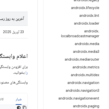
androidx
.
legacy
androidx
.
lifecycle
androidx
.
lint
آخرین به روز رسا
androidx
.
loader
androidx
.
23 آوریل 2025
localbroadcastmanager
androidx
.
media
androidx
.
media3
اعلام وابستگ
androidx
.
mediarouter
برای افزودن وابستگی به Print، باید مخزن Google Maven را به پروژه خود اضافه کنید. 
androidx
.
metrics
را
بخوانید.
androidx
.
multidex
وابستگی‌های مصنوعا
androidx
.
navigation
androidx
.
navigation3
androidx
.
navigationevent
شیار
کات
androidx
.
paging