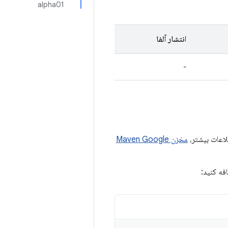
alpha01
انتشار آلفا
-
مخزن Maven Google
فه کنید: