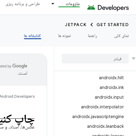
androidx.games
ملزومات
طراحی و برنامه ریزی
androidx.glance
اندروید ایکس.گلس.وِیر
JETPACK
GET STARTED
androidx.graphics
نمای کلی
راهنما
نمونه ها
کتابخانه ها
androidx.gridlayout
androidx
.
health
androidx
.
health
.
connect
androidx
.
heifwriter
است.
androidx
.
hilt
androidx
.
ink
Android Developers
androidx
.
input
androidx
.
interpolator
چاپ کنی
androidx
.
javascriptengine
androidx
.
leanback
عکس‌ها، اسناد، و سا