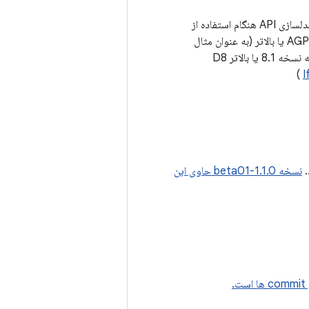
طرح دستی دسترسی به APIهای پلتفرم جدید حذف شد زیرا این به طور خودکار از طریق مدلسازی API هنگام استفاده از
R8 با AGP 7.3 یا جدیدتر (مثلا R8 نسخه 3.3) و برای همه ساخت‌ها هنگام استفاده از AGP 8.1 یا بالاتر (به عنوان مثال
D8 نسخه 8.1) اتفاق می‌افتد. به مشتریانی که از AGP استفاده نمی‌کنند، توصیه می‌شود به نسخه 8.1 یا بالاتر D8
)
I
.
نسخه 1.1.0-beta01 حاوی این