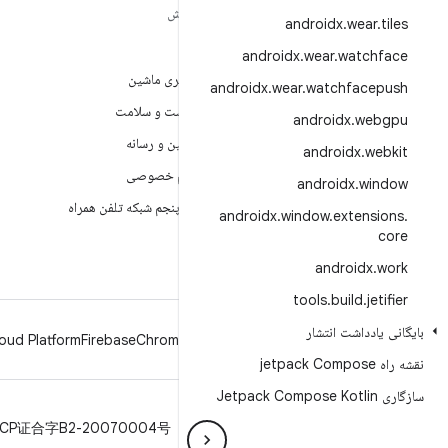
مطالب بیشتر درباره
کاوش
androidx
.
wear
.
tiles
ANDROID
بازی
androidx
.
wear
.
watchface
Android
یادگیری ماشین
androidx
.
wear
.
watchfacepush
Android برای سازمان‌ها
بهداشت و سلامت
androidx
.
webgpu
امنیت
دوربین و رسانه
androidx
.
webkit
منبع آزاد
حریم خصوصی
androidx
.
window
اخبار
نسل پنجم شبکه تلفن همراه
androidx
.
window
.
extensions
.
وبلاگ
core
پادکست‌ها
androidx
.
work
tools
.
build
.
jetifier
بایگانی یادداشت انتشار
oud Platform
Firebase
Chrome
Android
نقشه راه jetpack Compose
سازگاری Jetpack Compose Kotlin
حریم خصوصی
مجوز
دستورالعمل‌های نمانام
ICP证合字B2-20070004号