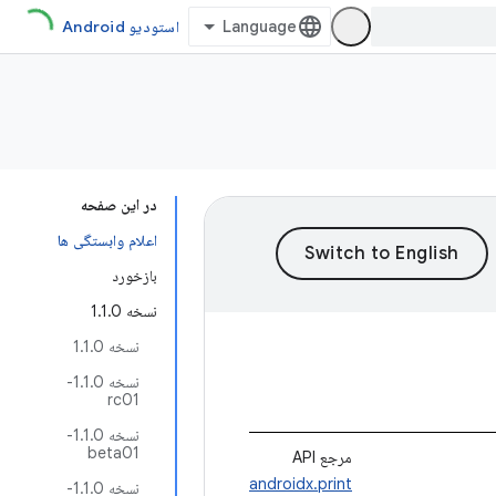
استودیو Android
در این صفحه
اعلام وابستگی ها
بازخورد
نسخه 1.1.0
نسخه 1.1.0
نسخه 1.1.0-
rc01
نسخه 1.1.0-
beta01
مرجع API
androidx.print
نسخه 1.1.0-