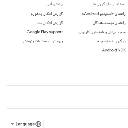
اسناد و بارگیری‌ها
پشتیبانی
راهنمای «استودیو Android»
گزارش اشکال پلتفورم
راهنمای توسعه‌دهندگان
گزارش اشکال سند
مرجع میانای برنامه‌سازی کاربردی
Google Play support
بارگیری «استودیو»
پیوستن به مطالعات پژوهشی
Android NDK