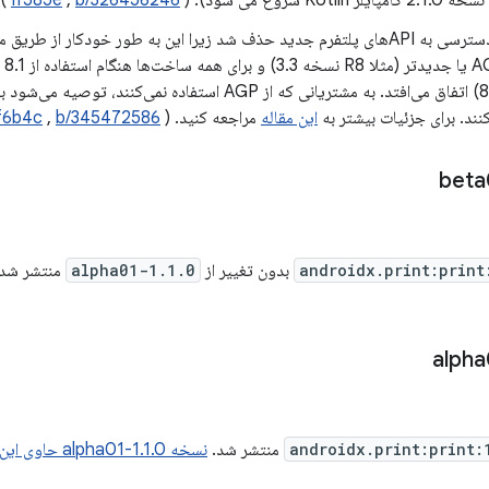
Kot شروع می شود). (
b/326456246
,
If585e
)
نند. برای جزئیات بیشتر به
این مقاله
مراجعه کنید. (
b/345472586
,
f6b4c
androidx.print:print
بدون تغییر از
1.1.0-alpha01
منتشر شد
androidx.print:print:
منتشر شد.
نسخه 1.1.0-alpha01 حاوی این commit ها است.