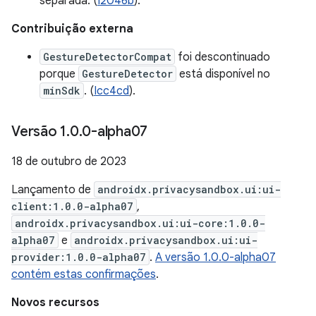
separada. (
I2046b
).
Contribuição externa
GestureDetectorCompat
foi descontinuado
porque
GestureDetector
está disponível no
minSdk
. (
Icc4cd
).
Versão 1
.
0
.
0-alpha07
18 de outubro de 2023
Lançamento de
androidx.privacysandbox.ui:ui-
client:1.0.0-alpha07
,
androidx.privacysandbox.ui:ui-core:1.0.0-
alpha07
e
androidx.privacysandbox.ui:ui-
provider:1.0.0-alpha07
.
A versão 1.0.0-alpha07
contém estas confirmações
.
Novos recursos