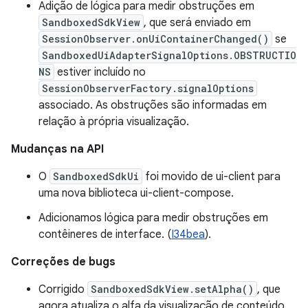
Adição de lógica para medir obstruções em
SandboxedSdkView
, que será enviado em
SessionObserver.onUiContainerChanged()
se
SandboxedUiAdapterSignalOptions.OBSTRUCTIO
NS
estiver incluído no
SessionObserverFactory.signalOptions
associado. As obstruções são informadas em
relação à própria visualização.
Mudanças na API
O
SandboxedSdkUi
foi movido de ui-client para
uma nova biblioteca ui-client-compose.
Adicionamos lógica para medir obstruções em
contêineres de interface. (
I34bea
).
Correções de bugs
Corrigido
SandboxedSdkView.setAlpha()
, que
agora atualiza o alfa da visualização de conteúdo.