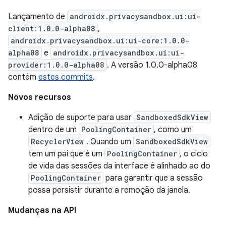
Lançamento de
androidx.privacysandbox.ui:ui-
client:1.0.0-alpha08
,
androidx.privacysandbox.ui:ui-core:1.0.0-
alpha08
e
androidx.privacysandbox.ui:ui-
provider:1.0.0-alpha08
. A versão 1.0.0-alpha08
contém
estes commits
.
Novos recursos
Adição de suporte para usar
SandboxedSdkView
dentro de um
PoolingContainer
, como um
RecyclerView
. Quando um
SandboxedSdkView
tem um pai que é um
PoolingContainer
, o ciclo
de vida das sessões da interface é alinhado ao do
PoolingContainer
para garantir que a sessão
possa persistir durante a remoção da janela.
Mudanças na API