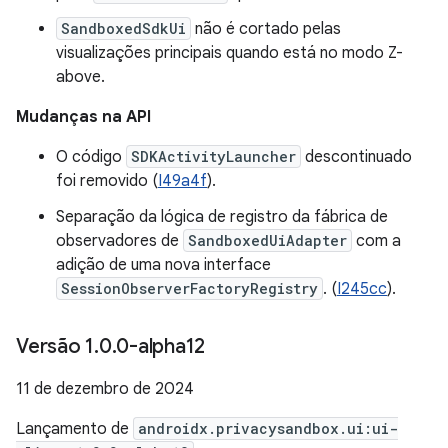
SandboxedSdkUi
não é cortado pelas
visualizações principais quando está no modo Z-
above.
Mudanças na API
O código
SDKActivityLauncher
descontinuado
foi removido (
I49a4f
).
Separação da lógica de registro da fábrica de
observadores de
SandboxedUiAdapter
com a
adição de uma nova interface
SessionObserverFactoryRegistry
. (
I245cc
).
Versão 1
.
0
.
0-alpha12
11 de dezembro de 2024
Lançamento de
androidx.privacysandbox.ui:ui-