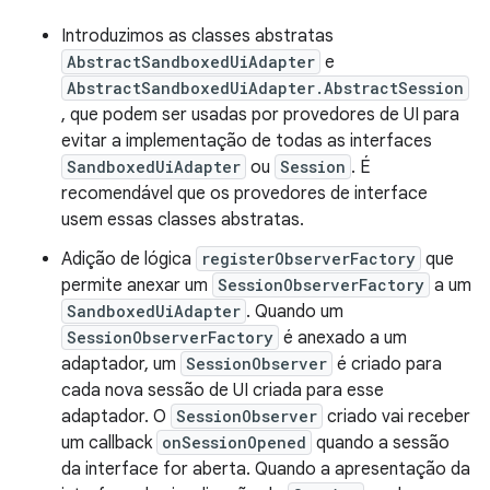
Introduzimos as classes abstratas
AbstractSandboxedUiAdapter
e
AbstractSandboxedUiAdapter.AbstractSession
, que podem ser usadas por provedores de UI para
evitar a implementação de todas as interfaces
SandboxedUiAdapter
ou
Session
. É
recomendável que os provedores de interface
usem essas classes abstratas.
Adição de lógica
registerObserverFactory
que
permite anexar um
SessionObserverFactory
a um
SandboxedUiAdapter
. Quando um
SessionObserverFactory
é anexado a um
adaptador, um
SessionObserver
é criado para
cada nova sessão de UI criada para esse
adaptador. O
SessionObserver
criado vai receber
um callback
onSessionOpened
quando a sessão
da interface for aberta. Quando a apresentação da