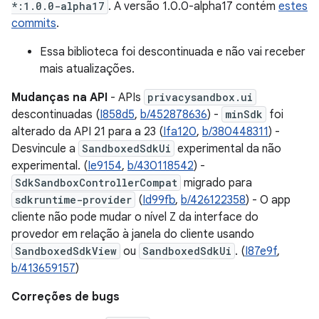
*:1.0.0-alpha17
. A versão 1.0.0-alpha17 contém
estes
commits
.
Essa biblioteca foi descontinuada e não vai receber
mais atualizações.
Mudanças na API
- APIs
privacysandbox.ui
descontinuadas (
I858d5
,
b/452878636
) -
minSdk
foi
alterado da API 21 para a 23 (
Ifa120
,
b/380448311
) -
Desvincule a
SandboxedSdkUi
experimental da não
experimental. (
Ie9154
,
b/430118542
) -
SdkSandboxControllerCompat
migrado para
sdkruntime-provider
(
Id99fb
,
b/426122358
) - O app
cliente não pode mudar o nível Z da interface do
provedor em relação à janela do cliente usando
SandboxedSdkView
ou
SandboxedSdkUi
. (
I87e9f
,
b/413659157
)
Correções de bugs