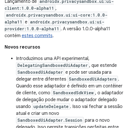
Lançamento de
androidx.privacysandbox.ui:ui-
client:1.0.0-alpha11
,
androidx.privacysandbox.ui:ui-core:1.0.0-
alpha11
e
androidx.privacysandbox.ui:ui-
provider:1.0.0-alpha11
. A versão 1.0.0-alpha11
contém
estes commits
.
Novos recursos
Introduzimos uma API experimental,
DelegatingSandboxedUiAdapter
, que estende
SandboxedUiAdapter
e pode ser usada para
delegar entre diferentes
SandboxedUiAdapters
.
Quando esse adaptador é definido em um contêiner
de cliente, como
SandboxedSdkView
, o adaptador
de delegação pode mudar o adaptador delegado
usando
updateDelegate
. Isso vai fechar a sessão
atual e criar um novo
SandboxedUiAdapter.Session
para o novo
delegado. Isso permite transições perfeitas entre