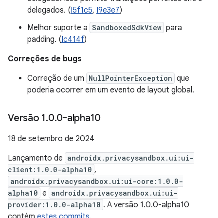
delegados. (
I5f1c5
,
I9e3e7
)
Melhor suporte a
SandboxedSdkView
para
padding. (
Ic414f
)
Correções de bugs
Correção de um
NullPointerException
que
poderia ocorrer em um evento de layout global.
Versão 1
.
0
.
0-alpha10
18 de setembro de 2024
Lançamento de
androidx.privacysandbox.ui:ui-
client:1.0.0-alpha10
,
androidx.privacysandbox.ui:ui-core:1.0.0-
alpha10
e
androidx.privacysandbox.ui:ui-
provider:1.0.0-alpha10
. A versão 1.0.0-alpha10
contém
estes commits
.