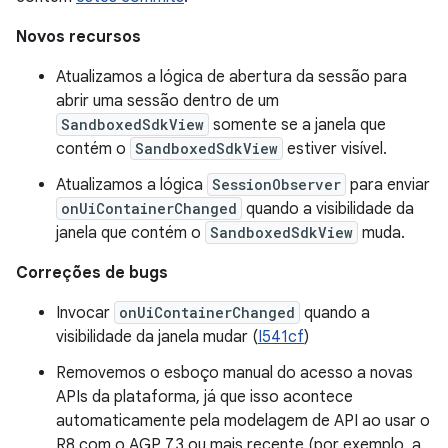
Novos recursos
Atualizamos a lógica de abertura da sessão para
abrir uma sessão dentro de um
SandboxedSdkView
somente se a janela que
contém o
SandboxedSdkView
estiver visível.
Atualizamos a lógica
SessionObserver
para enviar
onUiContainerChanged
quando a visibilidade da
janela que contém o
SandboxedSdkView
muda.
Correções de bugs
Invocar
onUiContainerChanged
quando a
visibilidade da janela mudar (
I541cf
)
Removemos o esboço manual do acesso a novas
APIs da plataforma, já que isso acontece
automaticamente pela modelagem de API ao usar o
R8 com o AGP 7.3 ou mais recente (por exemplo, a