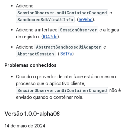
Adicione
SessionObserver.onUiContainerChanged
e
SandboxedSdkViewUiInfo
. (
Ie98bc
).
Adicione a interface
SessionObserver
e a lógica
de registro. (
I047dc
).
Adicione
AbstractSandboxedUiAdapter
e
AbstractSession
. (
I3617a
)
Problemas conhecidos
Quando o provedor de interface está no mesmo
processo que o aplicativo cliente,
SessionObserver.onUiContainerChanged
não é
enviado quando o contêiner rola.
Versão 1
.
0
.
0-alpha08
14 de maio de 2024