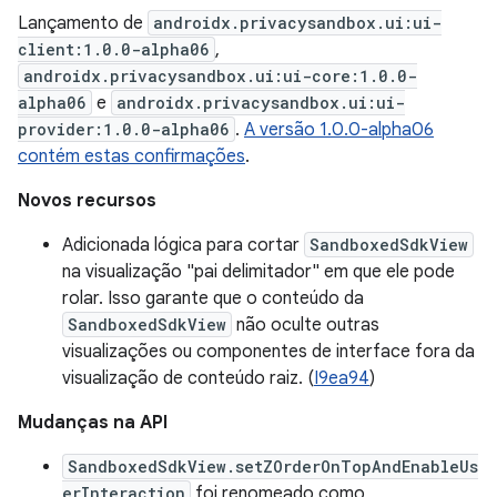
Lançamento de
androidx.privacysandbox.ui:ui-
client:1.0.0-alpha06
,
androidx.privacysandbox.ui:ui-core:1.0.0-
alpha06
e
androidx.privacysandbox.ui:ui-
provider:1.0.0-alpha06
.
A versão 1.0.0-alpha06
contém estas confirmações
.
Novos recursos
Adicionada lógica para cortar
SandboxedSdkView
na visualização "pai delimitador" em que ele pode
rolar. Isso garante que o conteúdo da
SandboxedSdkView
não oculte outras
visualizações ou componentes de interface fora da
visualização de conteúdo raiz. (
I9ea94
)
Mudanças na API
SandboxedSdkView.setZOrderOnTopAndEnableUs
erInteraction
foi renomeado como