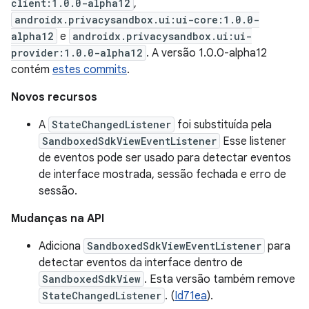
client:1.0.0-alpha12
,
androidx.privacysandbox.ui:ui-core:1.0.0-
alpha12
e
androidx.privacysandbox.ui:ui-
provider:1.0.0-alpha12
. A versão 1.0.0-alpha12
contém
estes commits
.
Novos recursos
A
StateChangedListener
foi substituída pela
SandboxedSdkViewEventListener
Esse listener
de eventos pode ser usado para detectar eventos
de interface mostrada, sessão fechada e erro de
sessão.
Mudanças na API
Adiciona
SandboxedSdkViewEventListener
para
detectar eventos da interface dentro de
SandboxedSdkView
. Esta versão também remove
StateChangedListener
. (
Id71ea
).