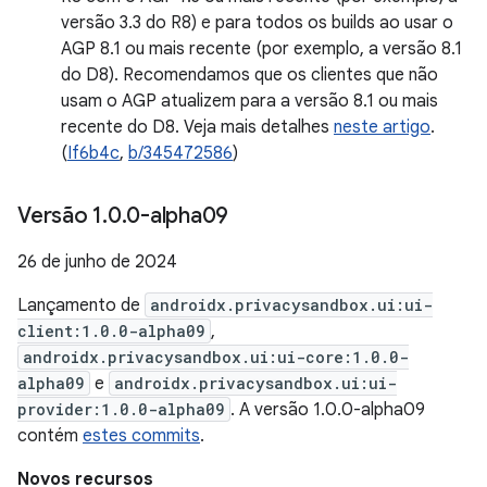
versão 3.3 do R8) e para todos os builds ao usar o
AGP 8.1 ou mais recente (por exemplo, a versão 8.1
do D8). Recomendamos que os clientes que não
usam o AGP atualizem para a versão 8.1 ou mais
recente do D8. Veja mais detalhes
neste artigo
.
(
If6b4c
,
b/345472586
)
Versão 1
.
0
.
0-alpha09
26 de junho de 2024
Lançamento de
androidx.privacysandbox.ui:ui-
client:1.0.0-alpha09
,
androidx.privacysandbox.ui:ui-core:1.0.0-
alpha09
e
androidx.privacysandbox.ui:ui-
provider:1.0.0-alpha09
. A versão 1.0.0-alpha09
contém
estes commits
.
Novos recursos