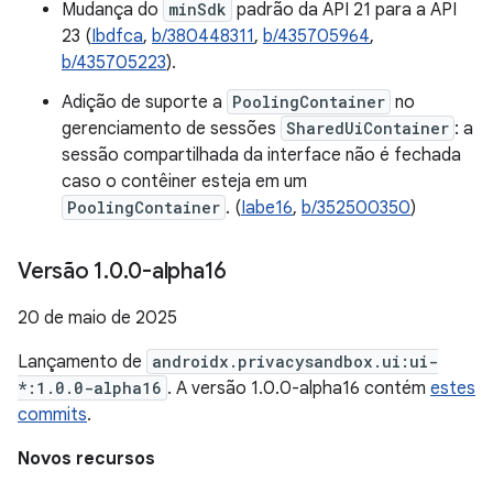
Mudança do
minSdk
padrão da API 21 para a API
23 (
Ibdfca
,
b/380448311
,
b/435705964
,
b/435705223
).
Adição de suporte a
PoolingContainer
no
gerenciamento de sessões
SharedUiContainer
: a
sessão compartilhada da interface não é fechada
caso o contêiner esteja em um
PoolingContainer
. (
Iabe16
,
b/352500350
)
Versão 1
.
0
.
0-alpha16
20 de maio de 2025
Lançamento de
androidx.privacysandbox.ui:ui-
*:1.0.0-alpha16
. A versão 1.0.0-alpha16 contém
estes
commits
.
Novos recursos