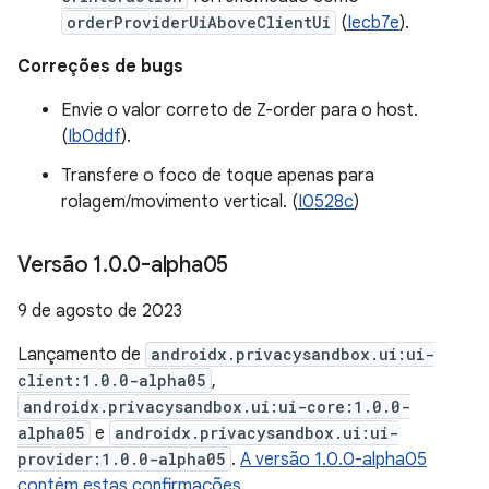
orderProviderUiAboveClientUi
(
Iecb7e
).
Correções de bugs
Envie o valor correto de Z-order para o host.
(
Ib0ddf
).
Transfere o foco de toque apenas para
rolagem/movimento vertical. (
I0528c
)
Versão 1
.
0
.
0-alpha05
9 de agosto de 2023
Lançamento de
androidx.privacysandbox.ui:ui-
client:1.0.0-alpha05
,
androidx.privacysandbox.ui:ui-core:1.0.0-
alpha05
e
androidx.privacysandbox.ui:ui-
provider:1.0.0-alpha05
.
A versão 1.0.0-alpha05
contém estas confirmações
.