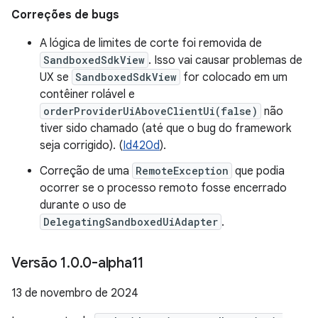
Correções de bugs
A lógica de limites de corte foi removida de
SandboxedSdkView
. Isso vai causar problemas de
UX se
SandboxedSdkView
for colocado em um
contêiner rolável e
orderProviderUiAboveClientUi(false)
não
tiver sido chamado (até que o bug do framework
seja corrigido). (
Id420d
).
Correção de uma
RemoteException
que podia
ocorrer se o processo remoto fosse encerrado
durante o uso de
DelegatingSandboxedUiAdapter
.
Versão 1
.
0
.
0-alpha11
13 de novembro de 2024