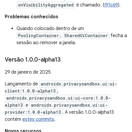
onVisibilityAggregated
é chamado. (
I91c69
).
Problemas conhecidos
Quando colocado dentro de um
PoolingContainer
,
SharedUiContainer
fecha a
sessão ao remover a janela.
Versão 1
.
0
.
0-alpha13
29 de janeiro de 2025
Lançamento de
androidx.privacysandbox.ui:ui-
client:1.0.0-alpha13
,
androidx.privacysandbox.ui:ui-core:1.0.0-
alpha13
e
androidx.privacysandbox.ui:ui-
provider:1.0.0-alpha13
. A versão 1.0.0-alpha13
contém
estes commits
.
Novos recursos