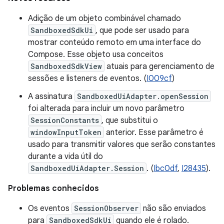
Adição de um objeto combinável chamado
SandboxedSdkUi
, que pode ser usado para
mostrar conteúdo remoto em uma interface do
Compose. Esse objeto usa conceitos
SandboxedSdkView
atuais para gerenciamento de
sessões e listeners de eventos. (
I009cf
)
A assinatura
SandboxedUiAdapter.openSession
foi alterada para incluir um novo parâmetro
SessionConstants
, que substitui o
windowInputToken
anterior. Esse parâmetro é
usado para transmitir valores que serão constantes
durante a vida útil do
SandboxedUiAdapter.Session
. (
Ibc0df
,
I28435
).
Problemas conhecidos
Os eventos
SessionObserver
não são enviados
para
SandboxedSdkUi
quando ele é rolado.