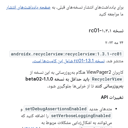
برای یادداشت‌های انتشار نسخه‌های قبلی، به
صفحه یادداشت‌های انتشار
ما مراجعه کنید
نسخه ۱
۱-rc01
.
۳
.
۲۴ مه ۲۰۲۳
androidx.recyclerview:recyclerview:1.3.1-rc01
منتشر شد.
نسخه 1.3.1-rc01 شامل این کامیت‌ها است.
کاربران ViewPager2 هنگام به‌روزرسانی به این نسخه از
RecyclerView
باید حداقل به نسخه 1.1.0-beta02
به‌روزرسانی کنند
تا از خرابی‌ها جلوگیری شود.
تغییرات API
متدهای جدید
setDebugAssertionsEnabled
و
setVerboseLoggingEnabled
را اضافه کنید که
می‌توانند به اشکال‌زدایی مشکلات مربوط به