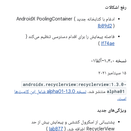
رفع اشکالات
ادغام با کتابخانه جدید AndroidX PoolingContainer (
Ib89d2
)
فاصله پیمایش را برای اقدام دسترسی تنظیم می‌کند (
)
If74ae
نسخه ۱
۰-آلفا۰۱
.
۳
.
۱۵ سپتامبر ۲۰۲۱
androidx.recyclerview:recyclerview:1.3.0-
alpha01
منتشر شد.
نسخه 1.3.0-alpha01 شامل این کامیت‌ها
است.
ویژگی‌های جدید
پشتیبانی از اسکرول کششی و پیمایش بیش از حد
RecyclerView اضافه شد. (
Iab877
)