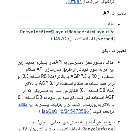
فراخوانی می‌کند. (
I8f8a4
)
تغییرات API
API
RecyclerView$LayoutManager#isLayoutRe
versed
را اضافه کنید. (
I4970e
)
تغییرات دیگر
حذف دستورالعمل دسترسی به APIهای پلتفرم جدید، زیرا
این امر به طور خودکار از طریق مدل‌سازی API هنگام
استفاده از R8 با AGP 7.3 یا بالاتر (مثلاً R8 نسخه 3.3) و
برای همه نسخه‌ها هنگام استفاده از AGP 8.1 یا بالاتر
(مثلاً D8 نسخه 8.1) اتفاق می‌افتد. به مشتریانی که از
AGP استفاده نمی‌کنند، توصیه می‌شود به D8 نسخه 8.1
یا بالاتر به‌روزرسانی کنند. برای جزئیات بیشتر به
این مقاله
مراجعه کنید. (
b/345472586
،
Ia60e0
)
نوع نمایش آیتم را به بخش‌های ردیابی اتصال/ایجاد
RecyclerView
اضافه کنید، و پیش‌واکشی‌های RV را