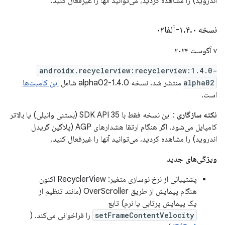
اندروید) را مشاهده کردید، می‌توانید آنها را غیرفعال کنید.
نسخه ۱
۰-آلفا۰۲
.
۴
.
۷ آگوست ۲۰۲۴
androidx.recyclerview:recyclerview:1.4.0-
alpha02
منتشر شد. نسخه 1.4.0-alpha02 شامل
این کامیت‌ها
است.
نکته سازگاری
: این نسخه فقط با SDK API 35 (بستنی وانیلی) یا بالاتر
کامپایل می‌شود. اگر هنگام ارتقا هشدارهای AGP (پلاگین گریدل
اندروید) را مشاهده کردید، می‌توانید آنها را غیرفعال کنید.
ویژگی‌های جدید
پشتیبانی از نرخ نوسازی متغیر: RecyclerView اکنون
هنگام پیمایش از طریق OverScroller (مانند تنظیم از
یک پیمایش پرتابی یا نرم) تابع
setFrameContentVelocity
را فراخوانی می‌کند. (