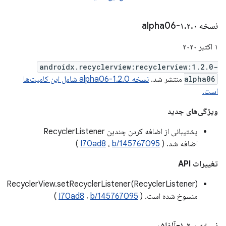
نسخه ۱
۰-alpha06
.
۲
.
۱ اکتبر ۲۰۲۰
androidx.recyclerview:recyclerview:1.2.0-
alpha06
منتشر شد.
نسخه 1.2.0-alpha06 شامل این کامیت‌ها
است.
ویژگی‌های جدید
پشتیبانی از اضافه کردن چندین RecyclerListener
اضافه شد. (
b/145767095
،
I70ad8
)
تغییرات API
RecyclerView.setRecyclerListener(RecyclerListener)
منسوخ شده است. (
b/145767095
،
I70ad8
)
نسخه ۱
۰-آلفا۰۵
.
۲
.