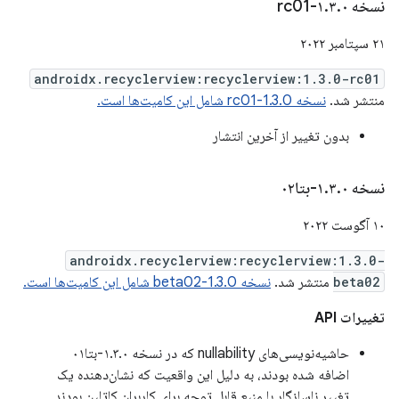
نسخه ۱
۰-rc01
.
۳
.
۲۱ سپتامبر ۲۰۲۲
androidx.recyclerview:recyclerview:1.3.0-rc01
منتشر شد.
نسخه 1.3.0-rc01 شامل این کامیت‌ها است.
بدون تغییر از آخرین انتشار
نسخه ۱
۰-بتا۰۲
.
۳
.
۱۰ آگوست ۲۰۲۲
androidx.recyclerview:recyclerview:1.3.0-
beta02
منتشر شد.
نسخه 1.3.0-beta02 شامل این کامیت‌ها است.
تغییرات API
حاشیه‌نویسی‌های nullability که در نسخه ۱.۳.۰-بتا۰۱
اضافه شده بودند، به دلیل این واقعیت که نشان‌دهنده یک
تغییر ناسازگار با منبع قابل توجه برای کاربران کاتلین بودند