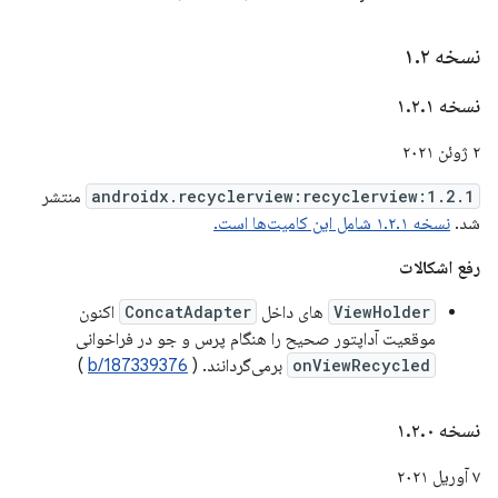
نسخه ۱
۲
.
نسخه ۱
۱
.
۲
.
۲ ژوئن ۲۰۲۱
androidx.recyclerview:recyclerview:1.2.1
منتشر
شد.
نسخه ۱.۲.۱ شامل این کامیت‌ها است.
رفع اشکالات
ViewHolder
های داخل
ConcatAdapter
اکنون
موقعیت آداپتور صحیح را هنگام پرس و جو در فراخوانی
onViewRecycled
برمی‌گردانند. (
b/187339376
)
نسخه ۱
۰
.
۲
.
۷ آوریل ۲۰۲۱