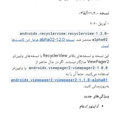
نسخه ۱
۰-آلفا۰۲
.
۲
.
۱ آوریل ۲۰۲۰
androidx.recyclerview:recyclerview:1.2.0-
alpha02
منتشر شد.
نسخه 1.2.0-alpha02 شامل این کامیت‌ها
است.
این نسخه و نسخه‌های بالاتر RecyclerView با نسخه‌های پایین‌تر
ViewPager2 سازگار نیستند. اگر در حال حاضر از
androidx.viewpager2:viewpager2:1.0.0
یا پایین‌تر
استفاده می‌کنید، حتماً آن را به
androidx.viewpager2:viewpager2:1.1.0-alpha01
به‌روزرسانی کنید.
ویژگی‌های جدید
آداپتور ادغام