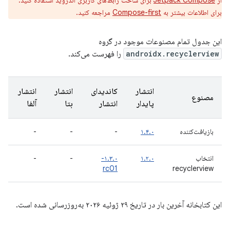
از
Jetpack Compose
برای ساخت رابط‌های کاربری اندروید استفاده کنید.
برای اطلاعات بیشتر به
Compose-first
مراجعه کنید.
این جدول تمام مصنوعات موجود در گروه
androidx.recyclerview
را فهرست می‌کند.
انتشار
کاندیدای
انتشار
انتشار
مصنوع
پایدار
انتشار
بتا
آلفا
بازیافت‌کننده
۱.۴.۰
-
-
-
انتخاب
۱.۲.۰
۱.۳.۰-
-
-
rc01
recyclerview
این کتابخانه آخرین بار در تاریخ ۲۹ ژوئیه ۲۰۲۶ به‌روزرسانی شده است.