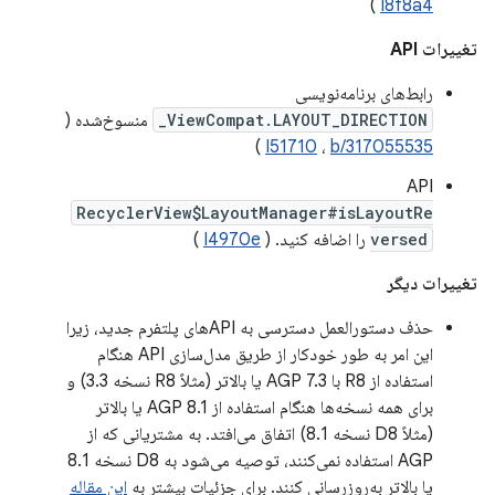
)
I8f8a4
تغییرات API
رابط‌های برنامه‌نویسی
ViewCompat.LAYOUT_DIRECTION_
منسوخ‌شده (
)
I51710
،
b/317055535
API
RecyclerView$LayoutManager#isLayoutRe
versed
را اضافه کنید. (
I4970e
)
تغییرات دیگر
حذف دستورالعمل دسترسی به APIهای پلتفرم جدید، زیرا
این امر به طور خودکار از طریق مدل‌سازی API هنگام
استفاده از R8 با AGP 7.3 یا بالاتر (مثلاً R8 نسخه 3.3) و
برای همه نسخه‌ها هنگام استفاده از AGP 8.1 یا بالاتر
(مثلاً D8 نسخه 8.1) اتفاق می‌افتد. به مشتریانی که از
AGP استفاده نمی‌کنند، توصیه می‌شود به D8 نسخه 8.1
یا بالاتر به‌روزرسانی کنند. برای جزئیات بیشتر به
این مقاله