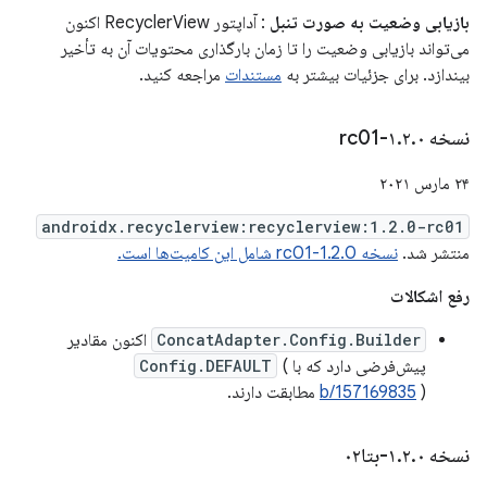
بازیابی وضعیت به صورت تنبل
: آداپتور RecyclerView اکنون
می‌تواند بازیابی وضعیت را تا زمان بارگذاری محتویات آن به تأخیر
بیندازد. برای جزئیات بیشتر به
مستندات
مراجعه کنید.
نسخه ۱
۰-rc01
.
۲
.
۲۴ مارس ۲۰۲۱
androidx.recyclerview:recyclerview:1.2.0-rc01
منتشر شد.
نسخه 1.2.0-rc01 شامل این کامیت‌ها است.
رفع اشکالات
ConcatAdapter.Config.Builder
اکنون مقادیر
پیش‌فرضی دارد که با
(
Config.DEFAULT
) مطابقت دارند.
b/157169835
نسخه ۱
۰-بتا۰۲
.
۲
.