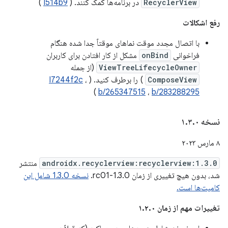
RecyclerView
در برنامه‌ها کمک کنند. (
I514b9
)
رفع اشکالات
با اتصال مجدد موقت نماهای موقتاً جدا شده هنگام
فراخوانی
onBind
مشکل از کار افتادن برای کاربران
ViewTreeLifecycleOwner
(از جمله
ComposeView
) را برطرف کنید. (
،
I7244f2c
)
b/265347515
،
b/283288295
نسخه ۱
۰
.
۳
.
۸ مارس ۲۰۲۳
androidx.recyclerview:recyclerview:1.3.0
منتشر
شد، بدون هیچ تغییری از زمان 1.3.0-rc01.
نسخه 1.3.0 شامل این
کامیت‌ها است.
تغییرات مهم از زمان ۱.۲.۰