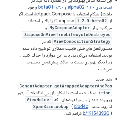
این نسخه شامل بهبودهایی در عملکرد (که قبلاً در
نسخه‌های ۱.۳.۰-alpha02
و
۱.۳.۰-beta01
وجود
داشت) هنگام استفاده با Jetpack Compose است. اگر
از Compose
1.2.0-beta02
یا بالاتر استفاده
می‌کنید و از
MyComposeAdapter
و
DisposeOnViewTreeLifecycleDestroyed
ViewCompositionStrategy
که در
دستورالعمل‌های قبلی قابلیت همکاری توضیح داده شده
بودند، استفاده می‌کردید،
باید این موارد را حذف کنید
،
زیرا دیگر بهبودی نسبت به حالت پیش‌فرض محسوب
نمی‌شوند.
متد جدید
ConcatAdapter.getWrappedAdapterAndPos
ition
اضافه شده است تا امکان بازیابی اطلاعات آداپتور
پیچیده شده را در موقعیت‌هایی که
ViewHolder
ندارید، مانند
،
I2bd4c
(
SpanSizeLookup
) فراهم کند.
b/191543920