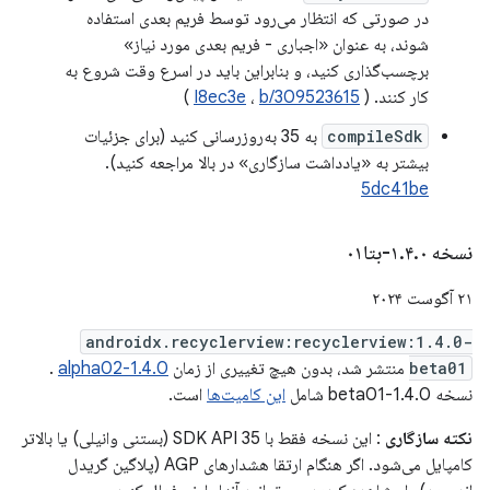
در صورتی که انتظار می‌رود توسط فریم بعدی استفاده
شوند، به عنوان «اجباری - فریم بعدی مورد نیاز»
برچسب‌گذاری کنید، و بنابراین باید در اسرع وقت شروع به
کار کنند. (
b/309523615
،
I8ec3e
)
compileSdk
به 35 به‌روزرسانی کنید (برای جزئیات
بیشتر به «یادداشت سازگاری» در بالا مراجعه کنید).
5dc41be
نسخه ۱
۰-بتا۰۱
.
۴
.
۲۱ آگوست ۲۰۲۴
androidx.recyclerview:recyclerview:1.4.0-
beta01
منتشر شد، بدون هیچ تغییری از زمان
1.4.0-alpha02
.
نسخه 1.4.0-beta01 شامل
این کامیت‌ها
است.
نکته سازگاری
: این نسخه فقط با SDK API 35 (بستنی وانیلی) یا بالاتر
کامپایل می‌شود. اگر هنگام ارتقا هشدارهای AGP (پلاگین گریدل