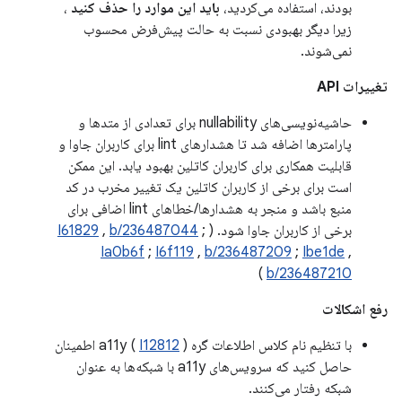
بودند، استفاده می‌کردید،
باید این موارد را حذف کنید
،
زیرا دیگر بهبودی نسبت به حالت پیش‌فرض محسوب
نمی‌شوند.
تغییرات API
حاشیه‌نویسی‌های nullability برای تعدادی از متدها و
پارامترها اضافه شد تا هشدارهای lint برای کاربران جاوا و
قابلیت همکاری برای کاربران کاتلین بهبود یابد. این ممکن
است برای برخی از کاربران کاتلین یک تغییر مخرب در کد
منبع باشد و منجر به هشدارها/خطاهای lint اضافی برای
برخی از کاربران جاوا شود. (
;
b/236487044
,
I61829
Ia0b6f
;
I6f119
,
b/236487209
;
Ibe1de
,
)
b/236487210
رفع اشکالات
با تنظیم نام کلاس اطلاعات گره a11y (
I12812
) اطمینان
حاصل کنید که سرویس‌های a11y با شبکه‌ها به عنوان
شبکه رفتار می‌کنند.