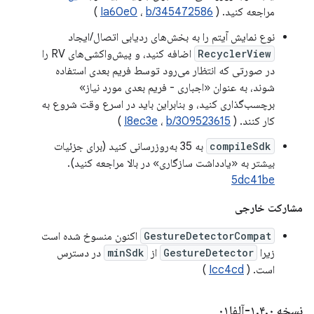
مراجعه کنید. (
b/345472586
،
Ia60e0
)
نوع نمایش آیتم را به بخش‌های ردیابی اتصال/ایجاد
RecyclerView
اضافه کنید، و پیش‌واکشی‌های RV را
در صورتی که انتظار می‌رود توسط فریم بعدی استفاده
شوند، به عنوان «اجباری - فریم بعدی مورد نیاز»
برچسب‌گذاری کنید، و بنابراین باید در اسرع وقت شروع به
کار کنند. (
b/309523615
،
I8ec3e
)
compileSdk
به 35 به‌روزرسانی کنید (برای جزئیات
بیشتر به «یادداشت سازگاری» در بالا مراجعه کنید).
5dc41be
مشارکت خارجی
GestureDetectorCompat
اکنون منسوخ شده است
زیرا
GestureDetector
از
minSdk
در دسترس
است. (
Icc4cd
)
نسخه ۱
۰-آلفا۰۱
.
۴
.