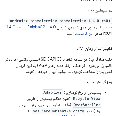
۱۸ سپتامبر ۲۰۲۴
androidx.recyclerview:recyclerview:1.4.0-rc01
منتشر شد، بدون هیچ تغییری از زمان
1.4.0-alpha02
/. نسخه 1.4.0-
rc01 شامل
این کامیت‌ها
است.
تغییرات از زمان ۱
۲
.
۳
.
نکته سازگاری
: این نسخه فقط با SDK API 35 (بستنی وانیلی) یا بالاتر
کامپایل می‌شود. اگر هنگام ارتقا هشدارهای AGP (پلاگین گریدل
اندروید) را مشاهده کردید، می‌توانید آنها را غیرفعال کنید.
ویژگی‌های جدید
پشتیبانی از نرخ نوسازی
:
Adaptive
RecyclerView
اکنون هنگام پیمایش از طریق
OverScroller
(مانند تنظیم از یک پیمایش سریع یا
روان) تابع
setFrameContentVelocity
را