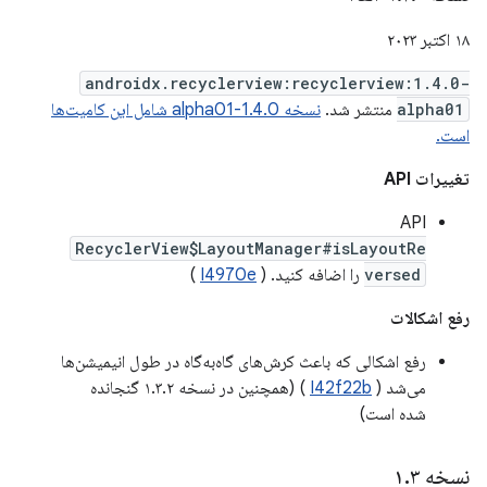
۱۸ اکتبر ۲۰۲۳
androidx.recyclerview:recyclerview:1.4.0-
alpha01
منتشر شد.
نسخه 1.4.0-alpha01 شامل این کامیت‌ها
است.
تغییرات API
API
RecyclerView$LayoutManager#isLayoutRe
versed
را اضافه کنید. (
I4970e
)
رفع اشکالات
رفع اشکالی که باعث کرش‌های گاه‌به‌گاه در طول انیمیشن‌ها
می‌شد (
I42f22b
) (همچنین در نسخه ۱.۳.۲ گنجانده
شده است)
نسخه ۱
۳
.