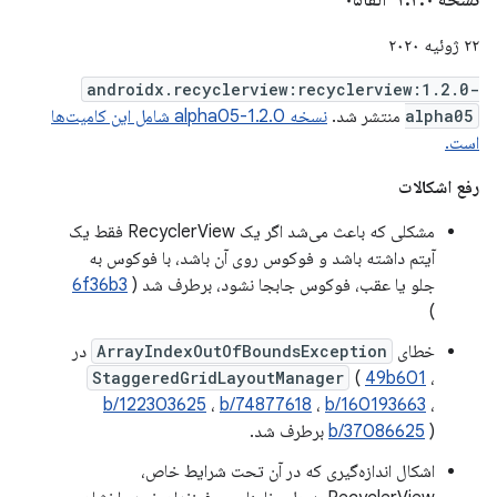
۲۲ ژوئیه ۲۰۲۰
androidx.recyclerview:recyclerview:1.2.0-
alpha05
منتشر شد.
نسخه 1.2.0-alpha05 شامل این کامیت‌ها
است.
رفع اشکالات
مشکلی که باعث می‌شد اگر یک RecyclerView فقط یک
آیتم داشته باشد و فوکوس روی آن باشد، با فوکوس به
جلو یا عقب، فوکوس جابجا نشود، برطرف شد (
6f36b3
)
خطای
ArrayIndexOutOfBoundsException
در
StaggeredGridLayoutManager
(
49b601
،
b/122303625
،
b/74877618
،
b/160193663
،
) برطرف شد.
b/37086625
اشکال اندازه‌گیری که در آن تحت شرایط خاص،