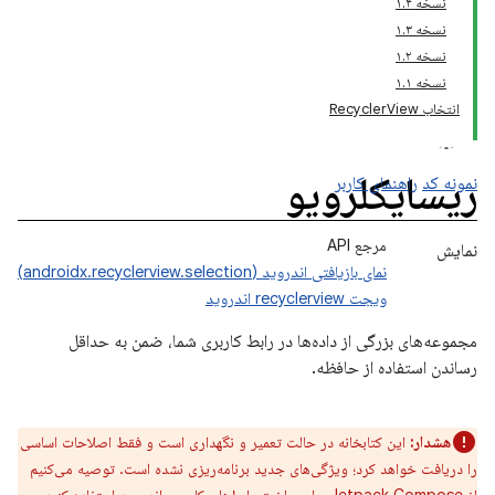
نسخه ۱.۴
نسخه ۱.۳
نسخه ۱.۲
نسخه ۱.۱
انتخاب RecyclerView
ریسایکلرویو
نمونه کد
راهنمای کاربر
مرجع API
نمایش
نمای بازیافتی اندروید (androidx.recyclerview.selection)
ویجت recyclerview اندروید
مجموعه‌های بزرگی از داده‌ها در رابط کاربری شما، ضمن به حداقل
رساندن استفاده از حافظه.
هشدار:
این کتابخانه در حالت تعمیر و نگهداری است و فقط اصلاحات اساسی
را دریافت خواهد کرد؛ ویژگی‌های جدید برنامه‌ریزی نشده است. توصیه می‌کنیم