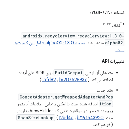
نسخه ۱
۰-آلفا۰۲
.
۳
.
۶ آوریل ۲۰۲۲
androidx.recyclerview:recyclerview:1.3.0-
alpha02
منتشر شد.
نسخه 1.3.0-alpha02 شامل این کامیت‌ها
است.
تغییرات API
متدهای آزمایشی
BuildCompat
برای SDK های آینده
اضافه می‌کند (
b/207528937
،
Iafd82
)
متد جدید
ConcatAdapter.getWrappedAdapterAndPos
ition
اضافه شده است تا امکان بازیابی اطلاعات آداپتور
پیچیده شده را در موقعیت‌هایی که ViewHolder ندارید،
مانند
b/191543920
،
I2bd4c
(
SpanSizeLookup
) فراهم کند.