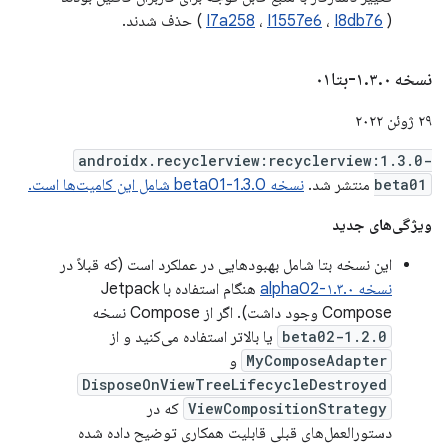
(
I8db76
،
I1557e6
،
I7a258
) حذف شدند.
نسخه ۱
۰-بتا۰۱
.
۳
.
۲۹ ژوئن ۲۰۲۲
androidx.recyclerview:recyclerview:1.3.0-
beta01
منتشر شد.
نسخه 1.3.0-beta01 شامل این کامیت‌ها است.
ویژگی‌های جدید
این نسخه بتا شامل بهبودهایی در عملکرد است (که قبلاً در
نسخه ۱.۳.۰-alpha02
هنگام استفاده با Jetpack
Compose وجود داشت). اگر از Compose نسخه
1.2.0-beta02
یا بالاتر استفاده می‌کنید و از
MyComposeAdapter
و
DisposeOnViewTreeLifecycleDestroyed
ViewCompositionStrategy
که در
دستورالعمل‌های قبلی قابلیت همکاری توضیح داده شده