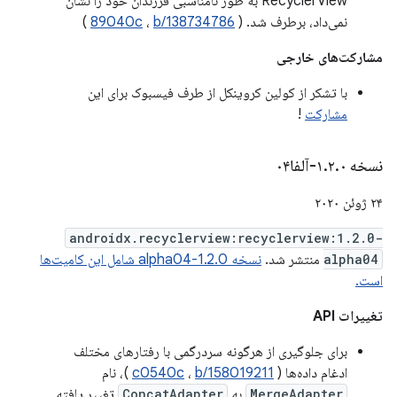
RecyclerView به طور نامناسبی فرزندان خود را نشان
نمی‌داد، برطرف شد. (
b/138734786
،
89040c
)
مشارکت‌های خارجی
با تشکر از کولین کروینکل از طرف فیسبوک برای این
مشارکت
!
نسخه ۱
۰-آلفا۰۴
.
۲
.
۲۴ ژوئن ۲۰۲۰
androidx.recyclerview:recyclerview:1.2.0-
alpha04
منتشر شد.
نسخه 1.2.0-alpha04 شامل این کامیت‌ها
است.
تغییرات API
برای جلوگیری از هرگونه سردرگمی با رفتارهای مختلف
ادغام داده‌ها (
b/158019211
،
c0540c
)، نام
MergeAdapter
به
ConcatAdapter
تغییر یافته