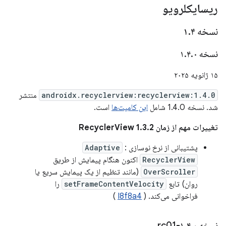
ریسایکلرویو
نسخه ۱
۴
.
نسخه ۱
۰
.
۴
.
۱۵ ژانویه ۲۰۲۵
androidx.recyclerview:recyclerview:1.4.0
منتشر
شد. نسخه 1.4.0 شامل
این کامیت‌ها
است.
تغییرات مهم از زمان RecyclerView 1.3.2
پشتیبانی از نرخ نوسازی
:
Adaptive
RecyclerView
اکنون هنگام پیمایش از طریق
OverScroller
(مانند تنظیم از یک پیمایش سریع یا
روان) تابع
setFrameContentVelocity
را
فراخوانی می‌کند. (
I8f8a4
)
نسخه ۱
۰-rc01
.
۴
.