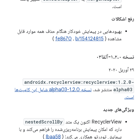
است.
رفع اشکالات
بهبودهایی در پیمایش خودکار هنگام حذف همه موارد قابل
مشاهده (
b/154124815
،
fe8670
)
نسخه ۱
۰-آلفا۰۳
.
۲
.
۲۹ آوریل ۲۰۲۰
androidx.recyclerview:recyclerview:1.2.0-
alpha03
منتشر شد.
نسخه 1.2.0-alpha03 شامل این کامیت‌ها
است.
ویژگی‌های جدید
RecyclerView اکنون یک متد
nestedScrollBy
دارد که امکان پیمایش برنامه‌ریزی‌شده را فراهم می‌کند و با
پیمایش تودرتو همکاری می‌کند: (
Ibaa58
)