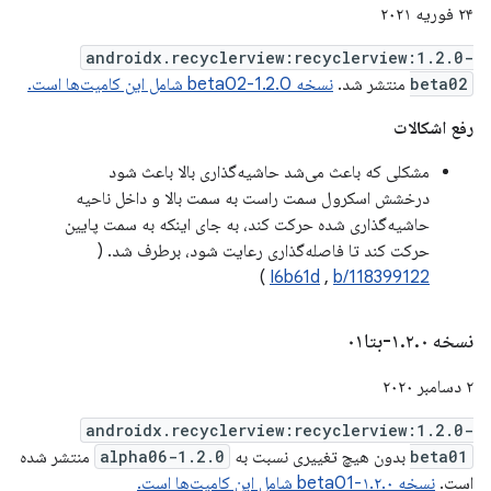
۲۴ فوریه ۲۰۲۱
androidx.recyclerview:recyclerview:1.2.0-
beta02
منتشر شد.
نسخه 1.2.0-beta02 شامل این کامیت‌ها است.
رفع اشکالات
مشکلی که باعث می‌شد حاشیه‌گذاری بالا باعث شود
درخشش اسکرول سمت راست به سمت بالا و داخل ناحیه
حاشیه‌گذاری شده حرکت کند، به جای اینکه به سمت پایین
حرکت کند تا فاصله‌گذاری رعایت شود، برطرف شد. (
)
I6b61d
,
b/118399122
نسخه ۱
۰-بتا۰۱
.
۲
.
۲ دسامبر ۲۰۲۰
androidx.recyclerview:recyclerview:1.2.0-
beta01
بدون هیچ تغییری نسبت به
1.2.0-alpha06
منتشر شده
است.
نسخه ۱.۲.۰-beta01 شامل این کامیت‌ها است.