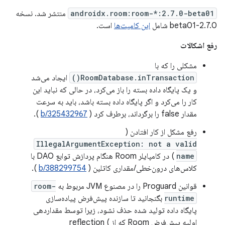
androidx.room:room-*:2.7.0-beta01
منتشر شد. نسخه
2.7.0-beta01 شامل
این کامیت‌ها
است.
رفع اشکالات
مشکلی را که با
RoomDatabase.inTransaction()
ایجاد می‌شد
و یک پایگاه داده بسته را باز می‌کرد، در حالی که نباید این
کار را می‌کرد و اگر پایگاه داده بسته باشد، باید به سرعت
مقدار false را برگرداند، برطرف کرد (
b/325432967
).
رفع مشکل از کار افتادن (
IllegalArgumentException: not a valid
name
) در کامپایلر Room هنگام پردازش توابع DAO با
کلاس‌های درون‌خطی/مقداری کاتلین (
b/388299754
).
قوانین Proguard را در مصنوع JVM مربوط به
room-
runtime
بگنجانید تا سازنده پیش‌فرض پیاده‌سازی
پایگاه داده تولید شده حذف نشود، زیرا توسط مقداردهی
اولیه پیش‌فرض Room که از reflection (