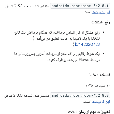
androidx.room:room-*:2.8.1
منتشر شد. نسخه 2.8.1 شامل
این کامیت‌ها
است.
رفع اشکالات
رفع مشکل از کار افتادن پردازنده که هنگام پردازش یک تابع
DAO با یک لامبدا به حالت تعلیق در می‌آمد. (
)
b/442220723
یک شرط رقابتی را که مانع از دریافت آخرین به‌روزرسانی‌ها
توسط Flows می‌شد، برطرف کنید.
نسخه ۲
۰
.
۸
.
۱۰ سپتامبر ۲۰۲۵
androidx.room:room-*:2.8.0
منتشر شد. نسخه 2.8.0 شامل
این کامیت‌ها
است.
تغییرات مهم از زمان ۲.۷.۰: