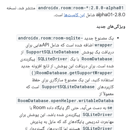
androidx.room:room-*:2.8.0-alpha01
منتشر شد. نسخه
2.8.0-alpha01 شامل
این کامیت‌ها
است.
ویژگی‌های جدید
یک مصنوع جدید
androidx.room:room-sqlite-
wrapper
اضافه شده است که شامل APIهایی برای
دریافت یک پوشش
SupportSQLiteDatabase
از
RoomDatabase
با یک
SQLiteDriver
پیکربندی
شده است. برای دریافت این پوشش، از تابع افزونه جدید
RoomDatabase.getSupportWrapper()
استفاده کنید. این یک مصنوع سازگاری برای حفظ
کاربردهای
SupportSQLiteDatabase
است که
معمولاً از
RoomDatabase.openHelper.writableDataba
se
به دست می‌آید، حتی اگر پایگاه داده Room با
SQLiteDriver
پیکربندی شده باشد. این پوشش برای
مهاجرت تدریجی پایگاه‌های کد که مایل به پذیرش
SQLiteDriver
هستند اما کاربردهای گسترده‌ای از