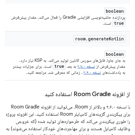
boolean
پردازنده حاشیه‌نویسی افزایشی Gradle را فعال می‌کند. مقدار پیش‌فرض
true
است.
room
.
generate
Kotlin
boolean
به جای جاوا، فایل‌های سورس کاتلین تولید می‌کند. به KSP نیاز دارد.
true
مقدار پیش‌فرض از
نسخه ۲.۷.۰
به بعد
است. برای جزئیات بیشتر
به یادداشت‌های
نسخه ۲.۶.۰
، زمانی که معرفی شد، مراجعه کنید.
از افزونه Room Gradle استفاده کنید
با نسخه ۲.۶.۰ و بالاتر از Room، می‌توانید از افزونه Room Gradle
برای پیکربندی گزینه‌های کامپایلر Room استفاده کنید. این افزونه پروژه
را طوری پیکربندی می‌کند که طرحواره‌های تولید شده (که خروجی
وظایف کامپایل هستند و برای مهاجرت‌های خودکار استفاده می‌شوند) به