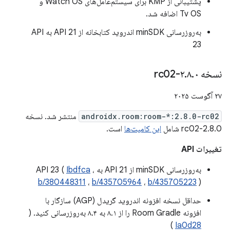
پشتیبانی از KMP برای سیستم‌عامل‌های Watch OS و
Tv OS اضافه شد.
به‌روزرسانی minSDK اندروید کتابخانه از API 21 به API
23
نسخه ۲
۰-rc02
.
۸
.
۲۷ آگوست ۲۰۲۵
androidx.room:room-*:2.8.0-rc02
منتشر شد. نسخه
2.8.0-rc02 شامل
این کامیت‌ها
است.
تغییرات API
به‌روزرسانی minSDK از API 21 به API 23 (
،
Ibdfca
b/380448311
،
b/435705964
،
b/435705223
)
حداقل نسخه افزونه اندروید گریدل (AGP) سازگار با
افزونه Room Gradle را از ۸.۱ به ۸.۴ به‌روزرسانی کنید. (
)
Ia0d28