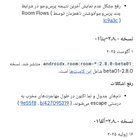
رفع مشکل عدم نمایش آخرین نتیجه پرس‌وجو در شرایط
چند پرس‌وجو/نوشتن ناهمزمان توسط Room Flows (
Ic9a3c
)
نسخه ۲
۰-بتا۰۱
.
۸
.
۱ آگوست ۲۰۲۵
androidx.room:room-*:2.8.0-beta01
منتشر شد. نسخه
2.8.0-beta01 شامل
این کامیت‌ها
است.
رفع اشکالات
نام‌های جدول و نما اکنون در طول مهاجرت‌های مخرب به
درستی escape می‌شوند. (
b/427095319
،
9e55f8
)
نسخه ۲
۰-آلفا۰۱
.
۸
.
۱۶ ژوئیه ۲۰۲۵