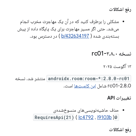
رفع اشکالات
مشکلی را برطرف کنید که در آن یک مهاجرت مخرب انجام
می‌شد، حتی اگر مسیر مهاجرت برای یک پایگاه داده از پیش
بسته‌بندی شده (
b/432634197
) در دسترس بود.
نسخه ۲
۰-rc01
.
۸
.
۱۳ آگوست ۲۰۲۵
androidx.room:room-*:2.8.0-rc01
منتشر شد. نسخه
2.8.0-rc01 شامل
این کامیت‌ها
است.
تغییرات API
حذف حاشیه‌نویسی‌های منسوخ‌شده‌ی
(
Ic4792
،
I9103b
)
@RequiresApi(21)
رفع اشکالات