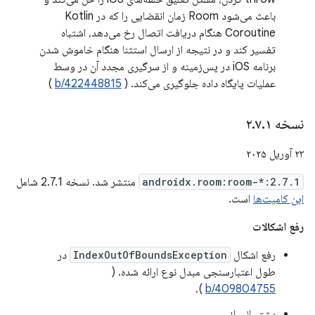
باعث می‌شود Room زمان انقضایی را که در Kotlin
Coroutine هنگام دریافت اتصال رخ می‌دهد، اشتباه
تفسیر کند و در نتیجه از ارسال استثنا هنگام خاموش شدن
برنامه iOS در پس‌زمینه و از سرگیری مجدد آن در وسط
عملیات پایگاه داده جلوگیری می‌کند. (
b/422448815
)
نسخه ۲
۱
.
۷
.
۲۳ آوریل ۲۰۲۵
androidx.room:room-*:2.7.1
منتشر شد. نسخه 2.7.1 شامل
این کامیت‌ها
است.
رفع اشکالات
رفع اشکال
IndexOutOfBoundsException
در
طول اعتبارسنجی مبدل نوع ارائه شده. (
).
b/409804755
پشتیبانی از