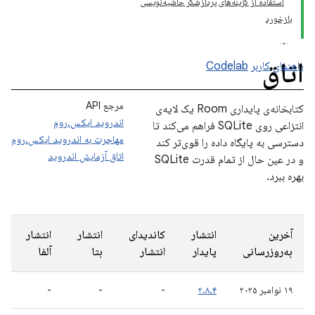
استفاده از گزینه‌های پردازشگر حاشیه‌نویسی
بازخورد
اتاق
راهنمای کاربر
Codelab
مرجع API
کتابخانه‌ی پایداری Room یک لایه‌ی
اندروید ایکس.روم
انتزاعی روی SQLite فراهم می‌کند تا
مهاجرت به اندروید ایکس.روم
دسترسی به پایگاه داده را قوی‌تر کند
اتاق آزمایش اندروید
و در عین حال از تمام قدرت SQLite
بهره ببرد.
آخرین
انتشار
کاندیدای
انتشار
انتشار
به‌روزرسانی
پایدار
انتشار
بتا
آلفا
۱۹ نوامبر ۲۰۲۵
۲.۸.۴
-
-
-