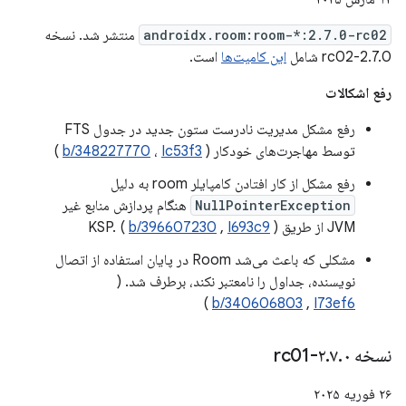
androidx.room:room-*:2.7.0-rc02
منتشر شد. نسخه
2.7.0-rc02 شامل
این کامیت‌ها
است.
رفع اشکالات
رفع مشکل مدیریت نادرست ستون جدید در جدول FTS
توسط مهاجرت‌های خودکار (
Ic53f3
،
b/348227770
)
رفع مشکل از کار افتادن کامپایلر room به دلیل
NullPointerException
هنگام پردازش منابع غیر
JVM از طریق KSP. (
)
I693c9
,
b/396607230
مشکلی که باعث می‌شد Room در پایان استفاده از اتصال
نویسنده، جداول را نامعتبر نکند، برطرف شد. (
)
b/340606803
,
I73ef6
نسخه ۲
۰-rc01
.
۷
.
۲۶ فوریه ۲۰۲۵