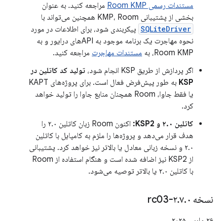
مستندات رسمی Room KMP
مراجعه کنید. به عنوان
بخشی از پشتیبانی KMP، Room همچنین می‌تواند با
SQLiteDriver
پیکربندی شود، برای اطلاعات در مورد
نحوه مهاجرت یک برنامه موجود به APIهای درایور و به
Room KMP، به
مستندات مهاجرت
مراجعه کنید.
اگر پردازش از طریق KSP انجام شود،
تولید کد کاتلین در
KSP
به طور پیش‌فرض فعال است. برای پروژه‌های KAPT
یا فقط جاوا، Room همچنان منابع جاوا را تولید خواهد
کرد.
کاتلین ۲.۰ و KSP2:
اکنون Room زبان کاتلین ۲.۰ را
هدف قرار می‌دهد و پروژه‌ها را ملزم به کامپایل با کاتلین
۲.۰ و نسخه زبانی معادل یا بالاتر نیز خواهد کرد. پشتیبانی
از KSP2 نیز اضافه شده است و هنگام استفاده از Room
با کاتلین ۲.۰ یا بالاتر توصیه می‌شود.
نسخه ۲
۰-rc03
.
۷
.
۲۶ مارس ۲۰۲۵