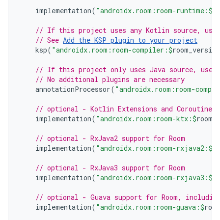
implementation
(
"androidx.room:room-runtime:
$
r
// If this project uses any Kotlin source, use
// See 
Add the KSP plugin to your project
ksp
(
"androidx.room:room-compiler:
$
room_version
// If this project only uses Java source, use 
// No additional plugins are necessary
annotationProcessor
(
"androidx.room:room-compil
// optional - Kotlin Extensions and Coroutines
implementation
(
"androidx.room:room-ktx:
$
room_
// optional - RxJava2 support for Room
implementation
(
"androidx.room:room-rxjava2:
$
r
// optional - RxJava3 support for Room
implementation
(
"androidx.room:room-rxjava3:
$
r
// optional - Guava support for Room, includin
implementation
(
"androidx.room:room-guava:
$
roo