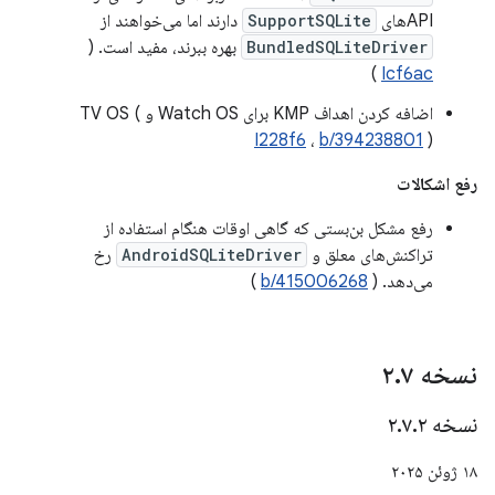
APIهای
SupportSQLite
دارند اما می‌خواهند از
BundledSQLiteDriver
بهره ببرند، مفید است. (
)
Icf6ac
اضافه کردن اهداف KMP برای Watch OS و TV OS (
I228f6
،
b/394238801
)
رفع اشکالات
رفع مشکل بن‌بستی که گاهی اوقات هنگام استفاده از
تراکنش‌های معلق و
AndroidSQLiteDriver
رخ
می‌دهد. (
b/415006268
)
نسخه ۲
۷
.
نسخه ۲
۲
.
۷
.
۱۸ ژوئن ۲۰۲۵