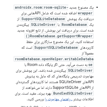
یک مصنوع جدید
androidx.room:room-sqlite-
wrapper
اضافه شده است که شامل APIهایی برای
دریافت یک پوشش
SupportSQLiteDatabase
از
یک
RoomDatabase
با
SQLiteDriver
پیکربندی
شده است. برای دریافت این پوشش، از تابع افزونه جدید
RoomDatabase.getSupportWrapper()
استفاده کنید. این یک مصنوع سازگاری برای حفظ
کاربردهای
SupportSQLiteDatabase
است که
معمولاً از
roomDatabase.openHelper.writableDataba
se
به دست می‌آید، حتی اگر پایگاه داده Room با
SQLiteDriver
پیکربندی شده باشد. این پوشش برای
مهاجرت تدریجی پایگاه‌های کد که مایل به پذیرش
APIهای SQLiteDriver هستند اما کاربردهای گسترده‌ای
از APIهای SupportSQLite دارند اما می‌خواهند از
BundledSQLiteDriver
بهره ببرند، مفید است. برای
اطلاعات بیشتر
، راهنمای مهاجرت را
بررسی کنید.