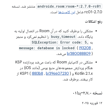
androidx.room:room-*:2.7.0-rc01
منتشر شد. نسخه
2.7.0-rc01 شامل
این کامیت‌ها
است.
رفع اشکالات
مشکلی را برطرف کنید که در آن Room در اتصال اولیه به
پایگاه داده،
busy_timeout
را تنظیم نمی‌کرد و منجر
به
SQLException: Error code: 5,
message: database is locked
(
I93208
,
) می‌شد.
b/380088809
مشکلی در کامپایلر Room که باعث می‌شد پردازنده KSP
هنگام پردازش مجموعه‌های منبع بومی (مانند iOS) در
Kotlin 2.1.x و KSP1 (
b/396607230
،
I883b8
) از
کار بیفتد، برطرف شد.
نسخه ۲
۰-بتا۰۱
.
۷
.
۱۲ فوریه ۲۰۲۵