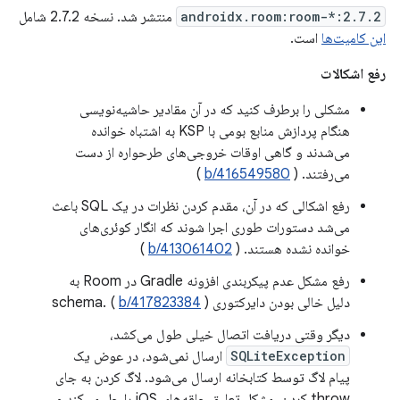
androidx.room:room-*:2.7.2
منتشر شد. نسخه 2.7.2 شامل
این کامیت‌ها
است.
رفع اشکالات
مشکلی را برطرف کنید که در آن مقادیر حاشیه‌نویسی
هنگام پردازش منابع بومی با KSP به اشتباه خوانده
می‌شدند و گاهی اوقات خروجی‌های طرحواره از دست
می‌رفتند. (
b/416549580
)
رفع اشکالی که در آن، مقدم کردن نظرات در یک SQL باعث
می‌شد دستورات طوری اجرا شوند که انگار کوئری‌های
خوانده نشده هستند. (
b/413061402
)
رفع مشکل عدم پیکربندی افزونه Gradle در Room به
دلیل خالی بودن دایرکتوری schema. (
)
b/417823384
دیگر وقتی دریافت اتصال خیلی طول می‌کشد،
SQLiteException
ارسال نمی‌شود، در عوض یک
پیام لاگ توسط کتابخانه ارسال می‌شود. لاگ کردن به جای
throw کردن، مشکل تعلیق حلقه‌های iOS را حل می‌کند و