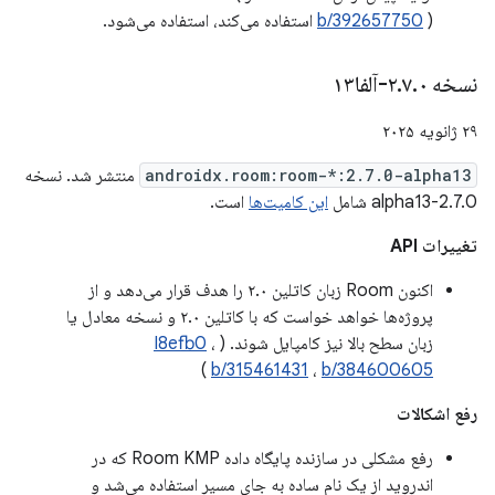
) استفاده می‌کند، استفاده می‌شود.
b/392657750
نسخه ۲
۰-آلفا۱۳
.
۷
.
۲۹ ژانویه ۲۰۲۵
androidx.room:room-*:2.7.0-alpha13
منتشر شد. نسخه
2.7.0-alpha13 شامل
این کامیت‌ها
است.
تغییرات API
اکنون Room زبان کاتلین ۲.۰ را هدف قرار می‌دهد و از
پروژه‌ها خواهد خواست که با کاتلین ۲.۰ و نسخه معادل یا
زبان سطح بالا نیز کامپایل شوند. (
،
I8efb0
)
b/315461431
،
b/384600605
رفع اشکالات
رفع مشکلی در سازنده پایگاه داده Room KMP که در
اندروید از یک نام ساده به جای مسیر استفاده می‌شد و