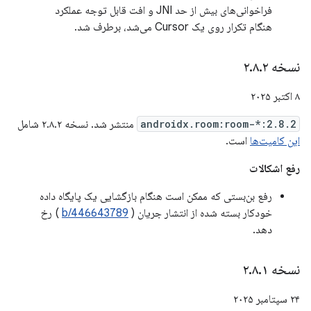
فراخوانی‌های بیش از حد JNI و افت قابل توجه عملکرد
هنگام تکرار روی یک Cursor می‌شد، برطرف شد.
نسخه ۲
۲
.
۸
.
۸ اکتبر ۲۰۲۵
androidx.room:room-*:2.8.2
منتشر شد. نسخه ۲.۸.۲ شامل
این کامیت‌ها
است.
رفع اشکالات
رفع بن‌بستی که ممکن است هنگام بازگشایی یک پایگاه داده
خودکار بسته شده از انتشار جریان (
b/446643789
) رخ
دهد.
نسخه ۲
۱
.
۸
.
۲۴ سپتامبر ۲۰۲۵