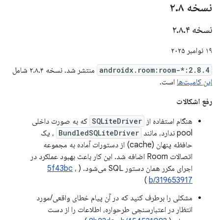
نسخه ۲
۸
.
نسخه ۲
۴
.
۸
.
۱۹ نوامبر ۲۰۲۵
androidx.room:room-*:2.8.4
منتشر شد. نسخه ۲.۸.۴ شامل
این کامیت‌ها
است.
رفع اشکالات
هنگام استفاده از
SQLiteDriver
که به صورت داخلی
pool ندارد، مانند
BundledSQLiteDriver
، یک
حافظه پنهان (cache) از دستورات آماده به مجموعه
اتصالات Room اضافه شد. این کار باعث بهبود عملکرد در
اجرای مکرر همان دستور SQL می‌شود. (
،
5f43bc
)
b/319653917
مشکلی را برطرف کنید که در آن پیام خطای واقعی/مورد
انتظار در اعتبارسنجی طرحواره، اطلاعات را از دست