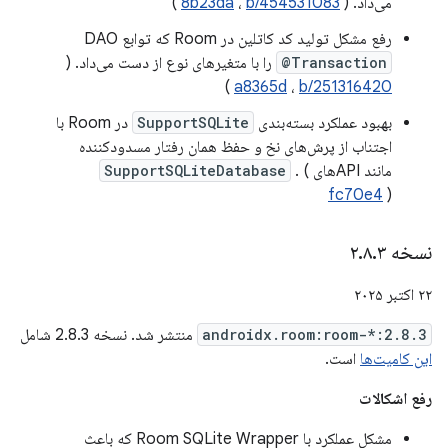
می‌داد. (
b/454531083
،
8b23da
)
رفع مشکل تولید کد کاتلین در Room که توابع DAO
@Transaction
را با متغیرهای نوع از دست می‌داد. (
)
a8365d
،
b/251316420
بهبود عملکرد بسته‌بندی
SupportSQLite
در Room با
اجتناب از پرش‌های نخ و حفظ همان رفتار مسدودکننده
مانند APIهای
. (
SupportSQLiteDatabase
fc70e4
)
نسخه ۲
۳
.
۸
.
۲۲ اکتبر ۲۰۲۵
androidx.room:room-*:2.8.3
منتشر شد. نسخه 2.8.3 شامل
این کامیت‌ها
است.
رفع اشکالات
مشکل عملکرد با Room SQLite Wrapper که باعث