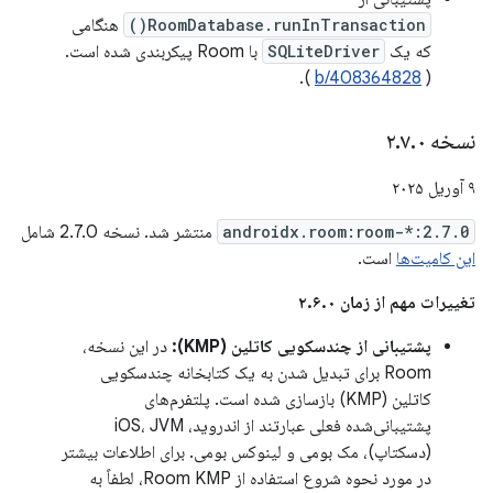
RoomDatabase.runInTransaction()
هنگامی
که یک
SQLiteDriver
با Room پیکربندی شده است.
).
b/408364828
(
نسخه ۲
۰
.
۷
.
۹ آوریل ۲۰۲۵
androidx.room:room-*:2.7.0
منتشر شد. نسخه 2.7.0 شامل
این کامیت‌ها
است.
تغییرات مهم از زمان ۲.۶.۰
پشتیبانی از چندسکویی کاتلین (KMP):
در این نسخه،
Room برای تبدیل شدن به یک کتابخانه چندسکویی
کاتلین (KMP) بازسازی شده است. پلتفرم‌های
پشتیبانی‌شده فعلی عبارتند از اندروید، iOS، JVM
(دسکتاپ)، مک بومی و لینوکس بومی. برای اطلاعات بیشتر
در مورد نحوه شروع استفاده از Room KMP، لطفاً به