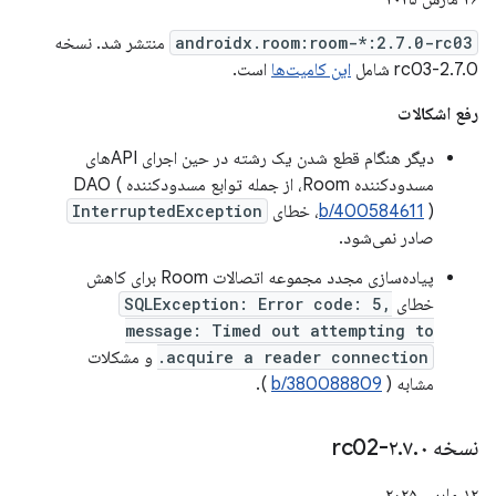
androidx.room:room-*:2.7.0-rc03
منتشر شد. نسخه
2.7.0-rc03 شامل
این کامیت‌ها
است.
رفع اشکالات
دیگر هنگام قطع شدن یک رشته در حین اجرای APIهای
مسدودکننده Room، از جمله توابع مسدودکننده DAO (
)، خطای
b/400584611
InterruptedException
صادر نمی‌شود.
پیاده‌سازی مجدد مجموعه اتصالات Room برای کاهش
خطای
SQLException: Error code: 5,
message: Timed out attempting to
acquire a reader connection.
و مشکلات
مشابه (
b/380088809
).
نسخه ۲
۰-rc02
.
۷
.
۱۲ مارس ۲۰۲۵