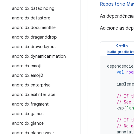
Repositório Ma
androidx
.
databinding
As dependência
androidx
.
datastore
androidx
.
documentfile
Adicione as de
androidx
.
draganddrop
Kotlin
androidx
.
drawerlayout
androidx
.
dynamicanimation
androidx
.
emoji
dependencie
val
roo
androidx
.
emoji2
impleme
androidx
.
enterprise
androidx
.
exifinterface
// If t
// See 
androidx
.
fragment
ksp
(
"an
androidx
.
games
// If t
androidx
.
glance
// No a
annotat
androidx
.
glance
.
wear