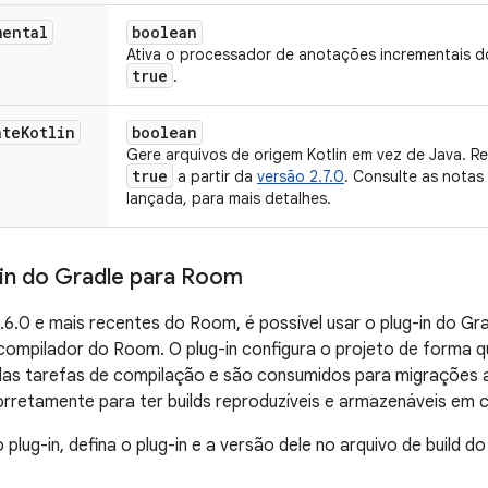
mental
boolean
Ativa o processador de anotações incrementais d
true
.
ate
Kotlin
boolean
Gere arquivos de origem Kotlin em vez de Java. R
true
a partir da
versão 2.7.0
. Consulte as nota
lançada, para mais detalhes.
-in do Gradle para Room
6.0 e mais recentes do Room, é possível usar o plug-in do Gr
compilador do Room. O plug-in configura o projeto de forma 
das tarefas de compilação e são consumidos para migrações 
rretamente para ter builds reproduzíveis e armazenáveis em 
 plug-in, defina o plug-in e a versão dele no arquivo de build do