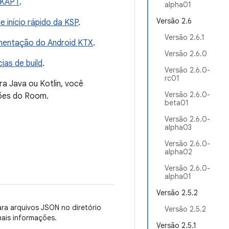
 KAPT
.
alpha01
Versão 2.6
 início rápido da KSP
.
Versão 2.6.1
entação do Android KTX
.
Versão 2.6.0
ias de build
.
Versão 2.6.0-
rc01
ra Java ou Kotlin, você
Versão 2.6.0-
ões do Room.
beta01
Versão 2.6.0-
alpha03
Versão 2.6.0-
alpha02
Versão 2.6.0-
alpha01
Versão 2.5.2
ra arquivos JSON no diretório
Versão 2.5.2
ais informações.
Versão 2.5.1