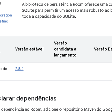
I
A biblioteca de persistência Room oferece uma 
SQLite para permitir um acesso mais robusto ao
gration
toda a capacidade do SQLite.
sting
Versão
Versão estável
candidata a
Versão B
e
lançamento
o de
2.8.4
-
-
larar dependências
a dependência no Room, adicione o repositório Maven do Googl