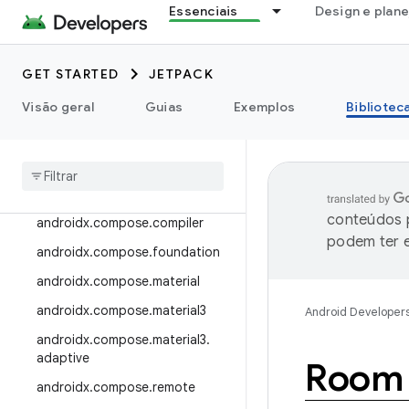
Essenciais
Design e plan
androidx.camera.viewfinder
androidx.car
GET STARTED
JETPACK
androidx.car.app
androidx.cardview
Visão geral
Guias
Exemplos
Bibliotec
androidx
.
collection
androidx
.
compose
androidx
.
compose
.
animation
conteúdos p
androidx
.
compose
.
compiler
podem ter e
androidx
.
compose
.
foundation
androidx
.
compose
.
material
androidx
.
compose
.
material3
Android Developer
androidx
.
compose
.
material3
.
adaptive
Room
androidx
.
compose
.
remote