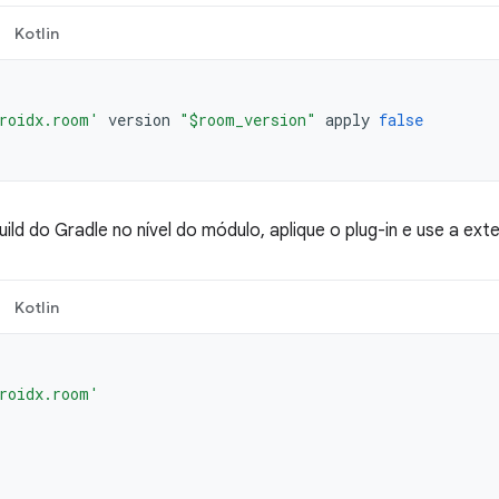
Kotlin
roidx.room'
version
"$room_version"
apply
false
uild do Gradle no nível do módulo, aplique o plug-in e use a ex
Kotlin
roidx.room'