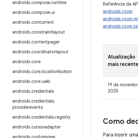
androidx
.
compose
.
runtime
Referência da AP
androidx.room
androidx
.
compose
.
ui
androidx.room.mi
androidx
.
concurrent
androidx.room.te
androidx
.
constraintlayout
androidx
.
contentpager
androidx
.
coordinatorlayout
Atualização
androidx
.
core
mais recent
androidx
.
core
.
locationbutton
androidx
.
core
.
uwb
19 de novembr
2025
androidx
.
credentials
androidx
.
credentials
.
providerevents
androidx
.
credentials
.
registry
Como dec
androidx
.
cursoradapter
Para inserir um
androidx
.
customview