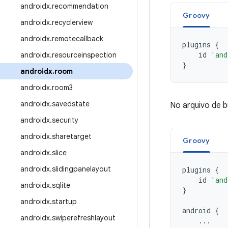
androidx
.
recommendation
Groovy
androidx
.
recyclerview
androidx
.
remotecallback
plugins
{
id
'and
androidx
.
resourceinspection
}
androidx
.
room
androidx
.
room3
androidx
.
savedstate
No arquivo de b
androidx
.
security
androidx
.
sharetarget
Groovy
androidx
.
slice
androidx
.
slidingpanelayout
plugins
{
id
'and
androidx
.
sqlite
}
androidx
.
startup
android
{
androidx
.
swiperefreshlayout
...