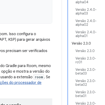
alpha04
Versão 2.4.0-
alpha03
Versão 2.4.0-
alpha02
Versão 2.4.0-
oom. Isso configura o
alpha01
APT, KSP) para gerar arquivos
Versão 2.3.0
vos precisam ser verificados
Versão 2.3.0
Versão 2.3.0-
rc01
n do Gradle para Room, mesmo
Versão 2.3.0-
a opção e mostra a versão do
beta03
o usando a extensão
room
. Se
Versão 2.3.0-
ções do processador de
beta02
Versão 2.3.0-
beta01
Versão 2.3.0-