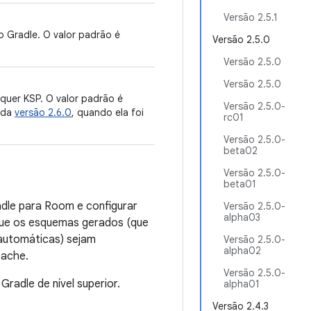
Versão 2.5.1
o Gradle. O valor padrão é
Versão 2.5.0
Versão 2.5.0
Versão 2.5.0
equer KSP. O valor padrão é
Versão 2.5.0-
s da
versão 2.6.0
, quando ela foi
rc01
Versão 2.5.0-
beta02
Versão 2.5.0-
beta01
adle para Room e configurar
Versão 2.5.0-
alpha03
que os esquemas gerados (que
automáticas) sejam
Versão 2.5.0-
alpha02
cache.
Versão 2.5.0-
 Gradle de nível superior.
alpha01
Versão 2.4.3