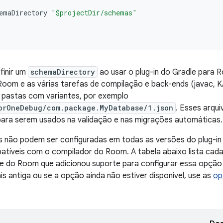
emaDirectory
"$projectDir/schemas"
finir um
schemaDirectory
ao usar o plug-in do Gradle para R
oom e as várias tarefas de compilação e back-ends (javac, K
pastas com variantes, por exemplo
orOneDebug/com.package.MyDatabase/1.json
. Esses arqui
para serem usados na validação e nas migrações automáticas.
 não podem ser configuradas em todas as versões do plug-i
atíveis com o compilador do Room. A tabela abaixo lista cad
dle do Room que adicionou suporte para configurar essa opçã
is antiga ou se a opção ainda não estiver disponível, use as
op