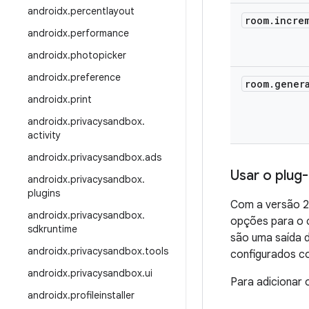
androidx
.
percentlayout
room
.
incre
androidx
.
performance
androidx
.
photopicker
androidx
.
preference
room
.
gener
androidx
.
print
androidx
.
privacysandbox
.
activity
androidx
.
privacysandbox
.
ads
Usar o plug
androidx
.
privacysandbox
.
plugins
Com a versão 2.
androidx
.
privacysandbox
.
opções para o 
sdkruntime
são uma saída 
androidx
.
privacysandbox
.
tools
configurados co
androidx
.
privacysandbox
.
ui
Para adicionar o
androidx
.
profileinstaller