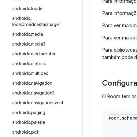
Para informaçõe
androidx
.
loader
Para informaçõe
androidx
.
localbroadcastmanager
Para ver mais i
androidx
.
media
Para ver mais 
androidx
.
media3
Para biblioteca
androidx
.
mediarouter
também pode d
androidx
.
metrics
androidx
.
multidex
Configur
androidx
.
navigation
androidx
.
navigation3
O Room tem as 
androidx
.
navigationevent
androidx
.
paging
room
.
schem
androidx
.
palette
androidx
.
pdf