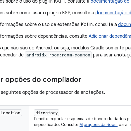
s sobre o uso do plug-in KAPT, consulte a
documentação do
s sobre como usar o plug-in KSP, consulte a
documentação de
nformações sobre o uso de extensões Kotlin, consulte a
docum
informações sobre dependências, consulte
Adicionar dependênc
s que não são do Android, ou seja, módulos Gradle somente pa
epender de
androidx.room:room-common
para usar anotaç
ar opções do compilador
seguintes opções de processador de anotações.
a
Location
directory
Permite exportar esquemas de banco de dados pa
especificado. Consulte
Migrações da Room
para m