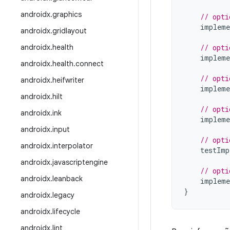
androidx
.
graphics
// opti
impleme
androidx
.
gridlayout
androidx
.
health
// opti
impleme
androidx
.
health
.
connect
// opti
androidx
.
heifwriter
impleme
androidx
.
hilt
// opti
androidx
.
ink
impleme
androidx
.
input
// opti
androidx
.
interpolator
testImp
androidx
.
javascriptengine
// opti
androidx
.
leanback
impleme
}
androidx
.
legacy
androidx
.
lifecycle
androidx
.
lint