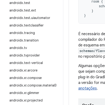
room
{
androidx
.
test
sch
androidx
.
test
.
ext
}
}
androidx
.
test
.
uiautomator
androidx
.
textclassifier
androidx
.
tracing
É necessário de
compilador do R
androidx
.
transition
de esquema em 
androidx
.
tv
schemas/flav
androidx
.
tvprovider
no repositório 
androidx
.
text-vertical
Algumas opções
androidx
.
xr
.
arcore
que sejam comp
plug-in do Gra
androidx
.
xr
.
compose
a versão for ma
androidx
.
xr
.
compose
.
material3
anotações
.
androidx
.
xr
.
glimmer
androidx
.
xr
.
projected