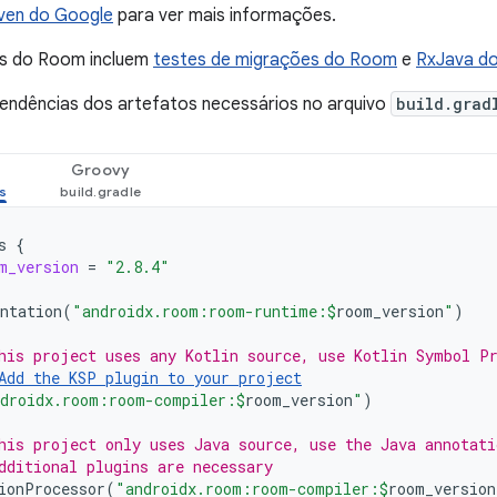
ven do Google
para ver mais informações.
s do Room incluem
testes de migrações do Room
e
RxJava d
pendências dos artefatos necessários no arquivo
build.grad
Groovy
s
{
m_version
=
"2.8.4"
ntation
(
"androidx.room:room-runtime:
$
room_version
"
)
his project uses any Kotlin source, use Kotlin Symbol P
Add the KSP plugin to your project
droidx.room:room-compiler:
$
room_version
"
)
his project only uses Java source, use the Java annotati
dditional plugins are necessary
ionProcessor
(
"androidx.room:room-compiler:
$
room_version