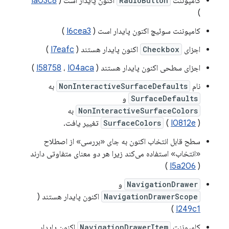
کامپوننت
RadioButton
اکنون پایدار است (
Ia03c8
)
کامپوننت سوئیچ اکنون پایدار است (
I6cea3
)
اجزای
Checkbox
اکنون پایدار هستند (
I7eafc
)
اجزای سطحی اکنون پایدار هستند (
I04aca
،
I58758
)
نام
NonInteractiveSurfaceDefaults
به
SurfaceDefaults
و
NonInteractiveSurfaceColors
به
) تغییر یافت.
I0812e
(
SurfaceColors
سطح قابل انتخاب اکنون به جای «بررسی» از اصطلاح
«انتخاب» استفاده می‌کند زیرا هر دو معنای متفاوتی دارند
)
I5a206
(
NavigationDrawer
و
NavigationDrawerScope
اکنون پایدار هستند (
)
I249c1
کامپوننت
NavigationDrawerItem
اکنون پایدار