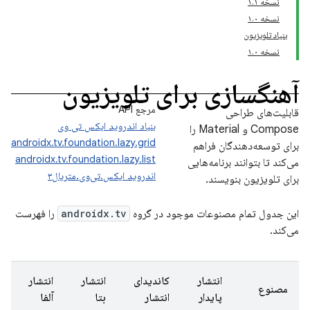
نسخه ۱.۱
نسخه ۱.۰
بنیاد تلویزیون
نسخه ۱.۰
آهنگسازی برای تلویزیون
مرجع API
قابلیت‌های طراحی
بنیاد اندروید ایکس تی وی
Compose و Material را
androidx.tv.foundation.lazy.grid
برای توسعه‌دهندگان فراهم
androidx.tv.foundation.lazy.list
می‌کند تا بتوانند برنامه‌هایی
اندروید ایکس.تی‌وی.متریال۳
برای تلویزیون بنویسند.
این جدول تمام مصنوعات موجود در گروه
androidx.tv
را فهرست
می‌کند.
انتشار
کاندیدای
انتشار
انتشار
مصنوع
پایدار
انتشار
بتا
آلفا