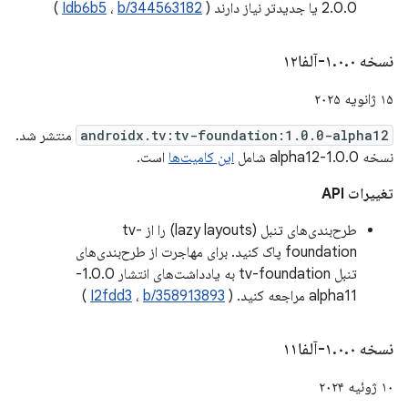
2.0.0 یا جدیدتر نیاز دارند (
b/344563182
،
Idb6b5
)
نسخه ۱
۰-آلفا۱۲
.
۰
.
۱۵ ژانویه ۲۰۲۵
androidx.tv:tv-foundation:1.0.0-alpha12
منتشر شد.
نسخه 1.0.0-alpha12 شامل
این کامیت‌ها
است.
تغییرات API
طرح‌بندی‌های تنبل (lazy layouts) را از tv-
foundation پاک کنید. برای مهاجرت از طرح‌بندی‌های
تنبل tv-foundation به یادداشت‌های انتشار 1.0.0-
alpha11 مراجعه کنید. (
b/358913893
،
I2fdd3
)
نسخه ۱
۰-آلفا۱۱
.
۰
.
۱۰ ژوئیه ۲۰۲۴