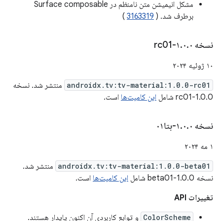
مشکل انیمیشن متن نامنظم در Surface composable
برطرف شد. (
3163319
)
نسخه ۱
۰-rc01
.
۰
.
۱۰ ژوئیه ۲۰۲۴
androidx.tv:tv-material:1.0.0-rc01
منتشر شد. نسخه
1.0.0-rc01 شامل
این کامیت‌ها
است.
نسخه ۱
۰-بتا۰۱
.
۰
.
۱ مه ۲۰۲۴
androidx.tv:tv-material:1.0.0-beta01
منتشر شد.
نسخه 1.0.0-beta01 شامل
این کامیت‌ها
است.
تغییرات API
ColorScheme
و توابع کاربردی آن اکنون پایدار هستند.