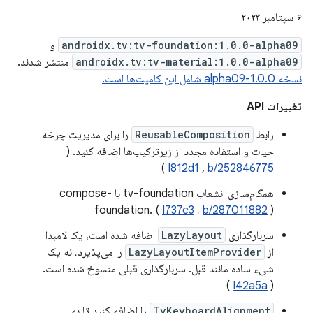
۶ سپتامبر ۲۰۲۳
androidx.tv:tv-foundation:1.0.0-alpha09
و
androidx.tv:tv-material:1.0.0-alpha09
منتشر شدند.
نسخه 1.0.0-alpha09 شامل این کامیت‌ها است.
تغییرات API
رابط
ReusableComposition
را برای مدیریت چرخه
حیات و استفاده مجدد از زیرترکیب‌ها اضافه کنید. (
)
I812d1
,
b/252846775
همگام‌سازی انشعاب tv-foundation با compose-
foundation. (
I737c3
،
b/287011882
)
سربارگذاری
LazyLayout
اضافه شده است، یک لامبدا
از
LazyLayoutItemProvider
را می‌پذیرد، نه یک
شیء ساده مانند قبل. سربارگذاری قبلی منسوخ شده است.
)
I42a5a
(
TvKeyboardAlignment
را اضافه کنید تا به