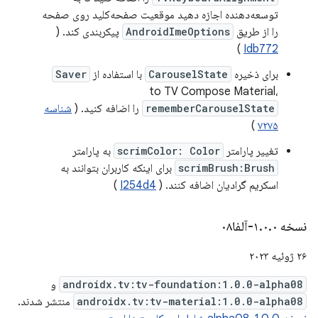
توسعه‌دهنده اجازه دهید موقعیت صفحه‌کلید روی صفحه
را از طریق
AndroidImeOptions
پیکربندی کند. (
)
Idb772
برای ذخیره
CarouselState
با استفاده از
Saver
to TV Compose Material،
rememberCarouselState
را اضافه کنید. (
شناسه
)
۷۲۷۵
تغییر پارامتر
scrimColor: Color
به پارامتر
scrimBrush:Brush
برای اینکه کاربران بتوانند به
اسکریم گرادیان اضافه کنند. (
I254d4
)
نسخه ۱
۰-آلفا۰۸
.
۰
.
۲۶ ژوئیه ۲۰۲۳
androidx.tv:tv-foundation:1.0.0-alpha08
و
androidx.tv:tv-material:1.0.0-alpha08
منتشر شدند.