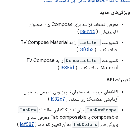
نسخه 1.0.0-alpha08 شامل این کامیت‌ها است.
ویژگی‌های جدید
معرفی قطعات تراشه برای Compose برای محتوای
تلویزیونی. (
I86da4
)
کامپوننت
ListItem
را به TV Compose Material
اضافه کنید. (
I3f0b3
)
کامپوننت
DenseListItem
را به TV Compose
Material اضافه کنید. (
I536bf
)
تغییرات API
APIهای مربوط به محتوای تلویزیونی عمومی به عنوان
آزمایشی علامت‌گذاری شدند. (
I632e7
)
TabRowScope
برای اشتراک‌گذاری حالت از
TabRow
composable با Tab composable معرفی شد و
ویژگی‌های
TabColors
به ​​آن تغییر نام داد. (
Ief587
)