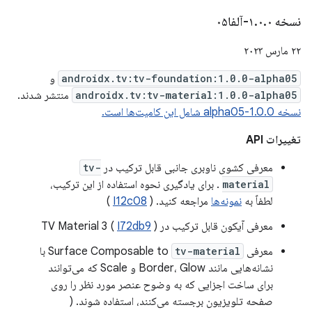
نسخه ۱
۰-آلفا۰۵
.
۰
.
۲۲ مارس ۲۰۲۳
androidx.tv:tv-foundation:1.0.0-alpha05
و
androidx.tv:tv-material:1.0.0-alpha05
منتشر شدند.
نسخه 1.0.0-alpha05 شامل این کامیت‌ها است.
تغییرات API
معرفی کشوی ناوبری جانبی قابل ترکیب در
tv-
material
. برای یادگیری نحوه استفاده از این ترکیب،
لطفاً به
نمونه‌ها
مراجعه کنید. (
I12c08
)
معرفی آیکون قابل ترکیب در TV Material 3 (
)
I72db9
معرفی Surface Composable to
tv-material
با
نشانه‌هایی مانند Border، Glow و Scale که می‌توانند
برای ساخت اجزایی که به وضوح عنصر مورد نظر را روی
صفحه تلویزیون برجسته می‌کنند، استفاده شوند. (