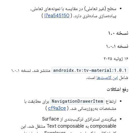
سطح (غیر تعاملی) در مقایسه با نمونه‌های تعاملی،
پیاده‌سازی ساده‌تری دارد. (
I7ea545150
)
نسخه ۱
۰
.
نسخه ۱
۱
.
۰
.
۱۶ ژوئیه ۲۰۲۵
androidx.tv:tv-material:1.0.1
منتشر شد. نسخه ۱.۰.۱
شامل
این کامیت‌ها
است.
رفع اشکالات
ارتفاع
NavigationDrawerItem
برای مطابقت با
مشخصات به‌روزرسانی شد. (
cf9a3ce
)
پیکربندی استراتژی ترکیب‌بندی از Surface
composable به Text composable منتقل شد. این