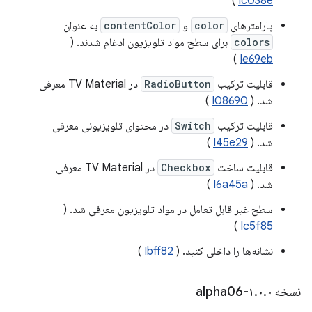
)
Ic038e
پارامترهای
color
و
contentColor
به عنوان
colors
برای سطح مواد تلویزیون ادغام شدند. (
)
Ie69eb
قابلیت ترکیب
RadioButton
در TV Material معرفی
شد. (
I08690
)
قابلیت ترکیب
Switch
در محتوای تلویزیونی معرفی
شد. (
I45e29
)
قابلیت ساخت
Checkbox
در TV Material معرفی
شد. (
I6a45a
)
سطح غیر قابل تعامل در مواد تلویزیون معرفی شد. (
)
Ic5f85
نشانه‌ها را داخلی کنید. (
Ibff82
)
نسخه ۱
۰-alpha06
.
۰
.