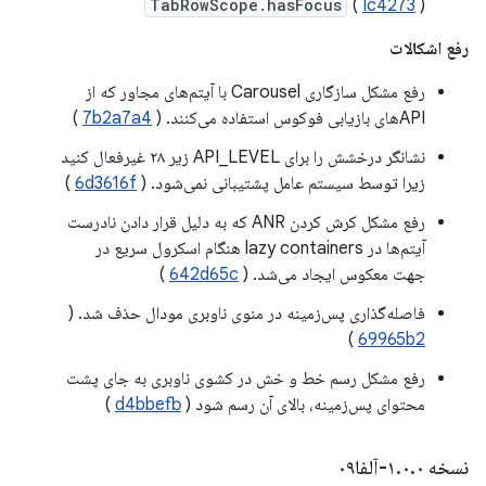
TabRowScope.hasFocus
(
Ic4273
)
رفع اشکالات
رفع مشکل سازگاری Carousel با آیتم‌های مجاور که از
APIهای بازیابی فوکوس استفاده می‌کنند. (
7b2a7a4
)
نشانگر درخشش را برای API_LEVEL زیر ۲۸ غیرفعال کنید
زیرا توسط سیستم عامل پشتیبانی نمی‌شود. (
6d3616f
)
رفع مشکل کرش کردن ANR که به دلیل قرار دادن نادرست
آیتم‌ها در lazy containers هنگام اسکرول سریع در
جهت معکوس ایجاد می‌شد. (
642d65c
)
فاصله‌گذاری پس‌زمینه در منوی ناوبری مودال حذف شد. (
)
69965b2
رفع مشکل رسم خط و خش در کشوی ناوبری به جای پشت
محتوای پس‌زمینه، بالای آن رسم شود (
d4bbefb
)
نسخه ۱
۰-آلفا۰۹
.
۰
.