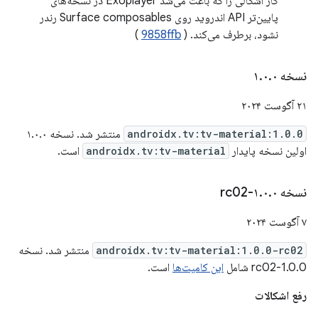
کار اشکالی را که باعث می‌شد Exoplayer در نسخه‌های
پایین‌تر API اندروید روی Surface composables رندر
نشود، برطرف می‌کند. (
9858ffb
)
نسخه ۱
۰
.
۰
.
۲۱ آگوست ۲۰۲۴
androidx.tv:tv-material:1.0.0
منتشر شد. نسخه ۱.۰.۰
اولین نسخه پایدار
androidx.tv:tv-material
است.
نسخه ۱
۰-rc02
.
۰
.
۷ آگوست ۲۰۲۴
androidx.tv:tv-material:1.0.0-rc02
منتشر شد. نسخه
1.0.0-rc02 شامل
این کامیت‌ها
است.
رفع اشکالات