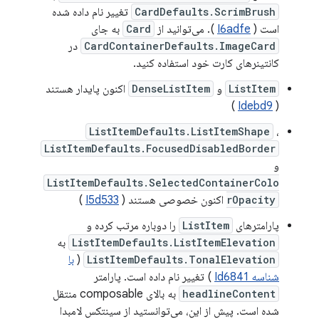
CardDefaults.ScrimBrush
تغییر نام داده شده
است (
I6adfe
). می‌توانید از
Card
به جای
CardContainerDefaults.ImageCard
در
کانتینرهای کارت خود استفاده کنید.
ListItem
و
DenseListItem
اکنون پایدار هستند
)
Idebd9
(
ListItemDefaults.ListItemShape
،
ListItemDefaults.FocusedDisabledBorder
و
ListItemDefaults.SelectedContainerColo
rOpacity
اکنون خصوصی هستند (
I5d533
)
پارامترهای
ListItem
را دوباره مرتب کرده و
ListItemDefaults.ListItemElevation
به
ListItemDefaults.TonalElevation
(
با
شناسه Id6841
) تغییر نام داده است. پارامتر
headlineContent
به بالای composable منتقل
شده است. پیش از این، می‌توانستید از سینتکس لامبدا