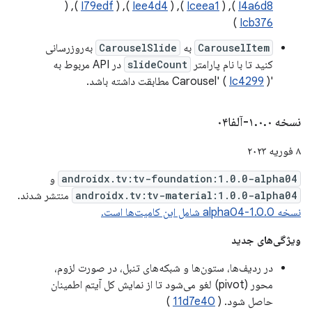
), (
I79edf
), (
Iee4d4
), (
Iceea1
), (
I4a6d8
)
Icb376
CarouselItem
به
CarouselSlide
به‌روزرسانی
کنید تا با نام پارامتر
slideCount
در API مربوط به
'Carousel' (
) مطابقت داشته باشد.
Ic4299
نسخه ۱
۰-آلفا۰۴
.
۰
.
۸ فوریه ۲۰۲۳
androidx.tv:tv-foundation:1.0.0-alpha04
و
androidx.tv:tv-material:1.0.0-alpha04
منتشر شدند.
نسخه 1.0.0-alpha04 شامل این کامیت‌ها است.
ویژگی‌های جدید
در ردیف‌ها، ستون‌ها و شبکه‌های تنبل، در صورت لزوم،
محور (pivot) لغو می‌شود تا از نمایش کل آیتم اطمینان
حاصل شود. (
11d7e40
)