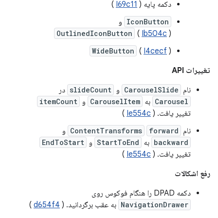
دکمه پایه (
I69c11
)
IconButton
و
OutlinedIconButton
(
Ib504c
)
WideButton
(
I4cecf
)
تغییرات API
نام
CarouselSlide
و
slideCount
در
Carousel
به
CarouselItem
و
itemCount
تغییر یافت. (
Ie554c
)
نام
forward
ContentTransforms
و
backward
به
StartToEnd
و
EndToStart
تغییر یافت. (
Ie554c
)
رفع اشکالات
دکمه DPAD را هنگام فوکوس روی
NavigationDrawer
به عقب برگردانید. (
d654f4
)