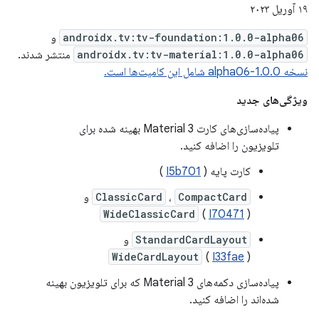
۱۹ آوریل ۲۰۲۳
androidx.tv:tv-foundation:1.0.0-alpha06
و
androidx.tv:tv-material:1.0.0-alpha06
منتشر شدند.
نسخه 1.0.0-alpha06 شامل این کامیت‌ها است.
ویژگی‌های جدید
پیاده‌سازی‌های کارت Material 3 بهینه شده برای
تلویزیون را اضافه کنید.
کارت پایه (
I5b701
)
CompactCard
،
ClassicCard
و
WideClassicCard
(
I70471
)
StandardCardLayout
و
WideCardLayout
(
I33fae
)
پیاده‌سازی دکمه‌های Material 3 که برای تلویزیون بهینه
شده‌اند را اضافه کنید.