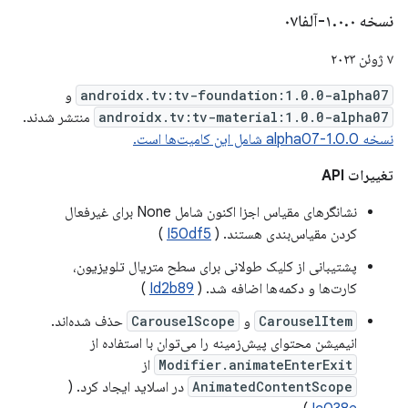
نسخه ۱
۰-آلفا۰۷
.
۰
.
۷ ژوئن ۲۰۲۳
androidx.tv:tv-foundation:1.0.0-alpha07
و
androidx.tv:tv-material:1.0.0-alpha07
منتشر شدند.
نسخه 1.0.0-alpha07 شامل این کامیت‌ها است.
تغییرات API
نشانگرهای مقیاس اجزا اکنون شامل None برای غیرفعال
کردن مقیاس‌بندی هستند. (
I50df5
)
پشتیبانی از کلیک طولانی برای سطح متریال تلویزیون،
کارت‌ها و دکمه‌ها اضافه شد. (
Id2b89
)
CarouselItem
و
CarouselScope
حذف شده‌اند.
انیمیشن محتوای پیش‌زمینه را می‌توان با استفاده از
Modifier.animateEnterExit
از
AnimatedContentScope
در اسلاید ایجاد کرد. (