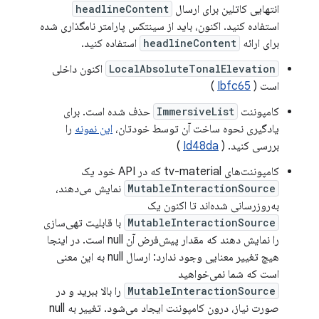
انتهایی کاتلین برای ارسال
headlineContent
استفاده کنید. اکنون، باید از سینتکس پارامتر نامگذاری شده
برای ارائه
headlineContent
استفاده کنید.
LocalAbsoluteTonalElevation
اکنون داخلی
است (
Ibfc65
)
کامپوننت
ImmersiveList
حذف شده است. برای
یادگیری نحوه ساخت آن توسط خودتان،
این نمونه
را
بررسی کنید. (
Id48da
)
کامپوننت‌های tv-material که در API خود یک
MutableInteractionSource
نمایش می‌دهند،
به‌روزرسانی شده‌اند تا اکنون یک
MutableInteractionSource
با قابلیت تهی‌سازی
را نمایش دهند که مقدار پیش‌فرض آن null است. در اینجا
هیچ تغییر معنایی وجود ندارد: ارسال null به این معنی
است که شما نمی‌خواهید
MutableInteractionSource
را بالا ببرید و در
صورت نیاز، درون کامپوننت ایجاد می‌شود. تغییر به null