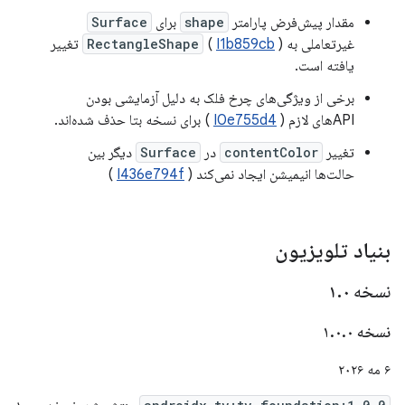
مقدار پیش‌فرض پارامتر
shape
برای
Surface
غیرتعاملی به
I1b859cb
(
RectangleShape
) تغییر
یافته است.
برخی از ویژگی‌های چرخ فلک به دلیل آزمایشی بودن
APIهای لازم (
I0e755d4
) برای نسخه بتا حذف شده‌اند.
تغییر
contentColor
در
Surface
دیگر بین
حالت‌ها انیمیشن ایجاد نمی‌کند (
I436e794f
)
بنیاد تلویزیون
نسخه ۱
۰
.
نسخه ۱
۰
.
۰
.
۶ مه ۲۰۲۶