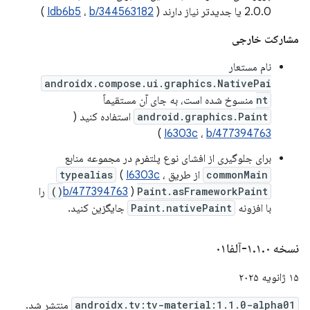
2.0.0 یا جدیدتر نیاز دارند (
b/344563182
،
Idb6b5
)
مشارکت خارجی
نام مستعار
androidx.compose.ui.graphics.NativePai
nt
منسوخ شده است، به جای آن مستقیماً
android.graphics.Paint
استفاده کنید (
)
I6303c
،
b/477394763
برای جلوگیری از افشای نوع پلتفرم در مجموعه منابع
commonMain
از طریق
،
I6303c
(
typealias
Paint.asFrameworkPaint()
)
b/477394763
را
با افزونه
Paint.nativePaint
جایگزین کنید.
نسخه ۱
۰-آلفا۰۱
.
۱
.
۱۵ ژانویه ۲۰۲۵
androidx.tv:tv-material:1.1.0-alpha01
منتشر شد.