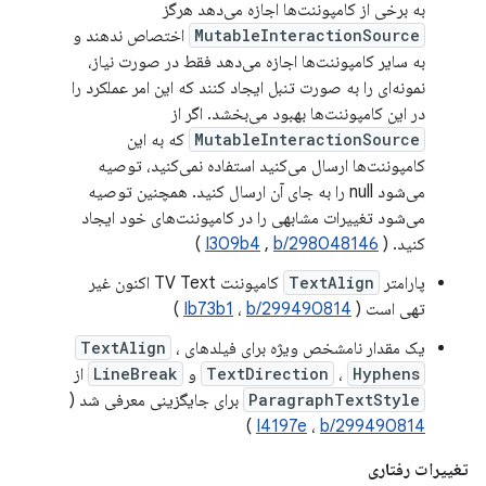
به برخی از کامپوننت‌ها اجازه می‌دهد هرگز
MutableInteractionSource
اختصاص ندهند و
به سایر کامپوننت‌ها اجازه می‌دهد فقط در صورت نیاز،
نمونه‌ای را به صورت تنبل ایجاد کنند که این امر عملکرد را
در این کامپوننت‌ها بهبود می‌بخشد. اگر از
MutableInteractionSource
که به این
کامپوننت‌ها ارسال می‌کنید استفاده نمی‌کنید، توصیه
می‌شود null را به جای آن ارسال کنید. همچنین توصیه
می‌شود تغییرات مشابهی را در کامپوننت‌های خود ایجاد
کنید. (
b/298048146
,
I309b4
)
پارامتر
TextAlign
کامپوننت TV Text اکنون غیر
تهی است (
b/299490814
،
Ib73b1
)
یک مقدار نامشخص ویژه برای فیلدهای
،
TextAlign
Hyphens
،
TextDirection
و
LineBreak
از
ParagraphTextStyle
برای جایگزینی معرفی شد (
)
I4197e
،
b/299490814
تغییرات رفتاری