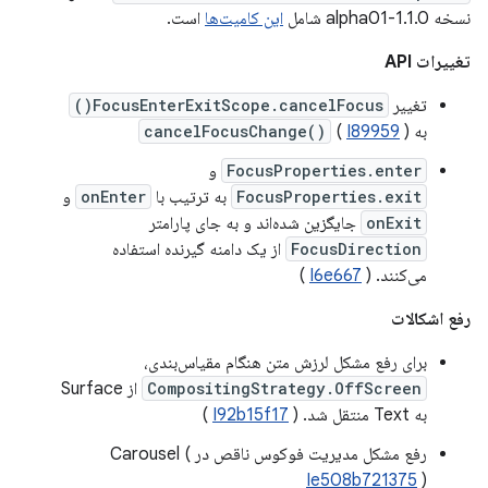
نسخه 1.1.0-alpha01 شامل
این کامیت‌ها
است.
تغییرات API
تغییر
FocusEnterExitScope.cancelFocus()
به
)
I89959
(
cancelFocusChange()
FocusProperties.enter
و
FocusProperties.exit
به ترتیب با
onEnter
و
onExit
جایگزین شده‌اند و به جای پارامتر
FocusDirection
از یک دامنه گیرنده استفاده
می‌کنند. (
I6e667
)
رفع اشکالات
برای رفع مشکل لرزش متن هنگام مقیاس‌بندی،
CompositingStrategy.OffScreen
از Surface
به Text منتقل شد. (
I92b15f17
)
رفع مشکل مدیریت فوکوس ناقص در Carousel (
Ie508b721375
)