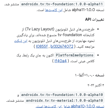
androidx.tv:tv-foundation:1.0.0-alpha11
منتشر شد.
نسخه 1.0.0-alpha11 شامل
این کامیت‌ها
است.
تغییرات API
طرح‌بندی‌های تنبل تلویزیون (Tv Lazy Layout) از
کتابخانه tv-foundation منسوخ شده‌اند. برای یادگیری
نحوه مهاجرت از طرح‌بندی‌های تنبل تلویزیون به
این تیکت
مراجعه کنید. (
b/332674072
,
I0855f
)
PlatformImeOptions
اکنون به جای یک رابط، یک
کلاس عینی است. (
If40a4
)
نسخه ۱
۰-آلفا۱۰
.
۰
.
۴ اکتبر ۲۰۲۳
androidx.tv:tv-foundation:1.0.0-alpha10
و
androidx.tv:tv-material:1.0.0-alpha10
منتشر شدند.
نسخه 1.0.0-alpha10 شامل این کامیت‌ها است.