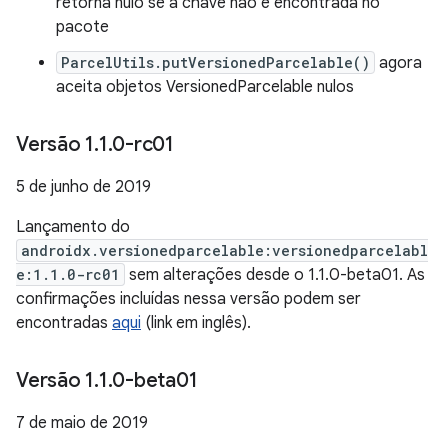
retorna nulo se a chave não é encontrada no
pacote
ParcelUtils.putVersionedParcelable()
agora
aceita objetos VersionedParcelable nulos
Versão 1
.
1
.
0-rc01
5 de junho de 2019
Lançamento do
androidx.versionedparcelable:versionedparcelabl
e:1.1.0-rc01
sem alterações desde o 1.1.0-beta01. As
confirmações incluídas nessa versão podem ser
encontradas
aqui
(link em inglês).
Versão 1
.
1
.
0-beta01
7 de maio de 2019