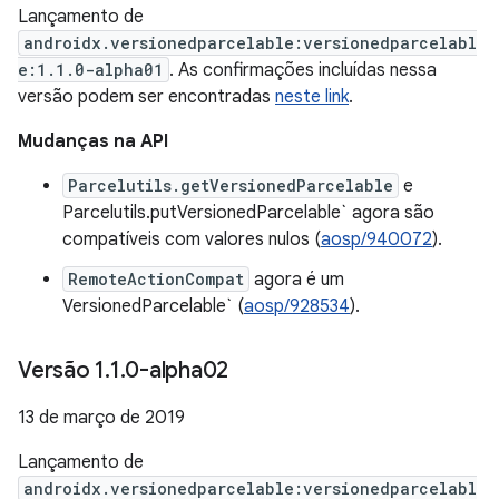
Lançamento de
androidx.versionedparcelable:versionedparcelabl
e:1.1.0-alpha01
. As confirmações incluídas nessa
versão podem ser encontradas
neste link
.
Mudanças na API
Parcelutils.getVersionedParcelable
e
Parcelutils.putVersionedParcelable` agora são
compatíveis com valores nulos (
aosp/940072
).
RemoteActionCompat
agora é um
VersionedParcelable` (
aosp/928534
).
Versão 1
.
1
.
0-alpha02
13 de março de 2019
Lançamento de
androidx.versionedparcelable:versionedparcelabl