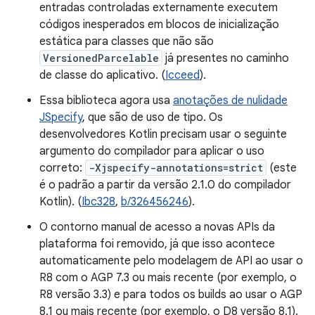
entradas controladas externamente executem
códigos inesperados em blocos de inicialização
estática para classes que não são
VersionedParcelable
já presentes no caminho
de classe do aplicativo. (
Icceed
).
Essa biblioteca agora usa
anotações de nulidade
JSpecify
, que são de uso de tipo. Os
desenvolvedores Kotlin precisam usar o seguinte
argumento do compilador para aplicar o uso
correto:
-Xjspecify-annotations=strict
(este
é o padrão a partir da versão 2.1.0 do compilador
Kotlin). (
Ibc328
,
b/326456246
).
O contorno manual de acesso a novas APIs da
plataforma foi removido, já que isso acontece
automaticamente pelo modelagem de API ao usar o
R8 com o AGP 7.3 ou mais recente (por exemplo, o
R8 versão 3.3) e para todos os builds ao usar o AGP
8.1 ou mais recente (por exemplo, o D8 versão 8.1).