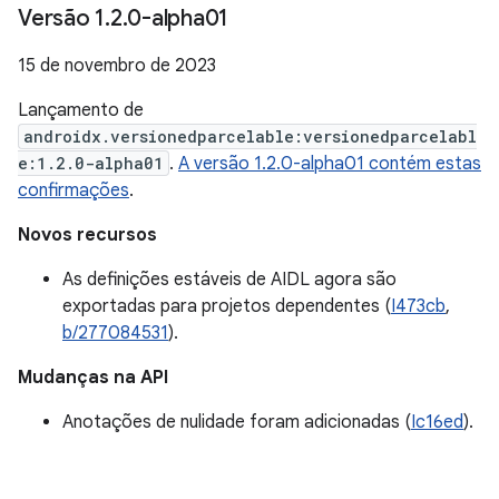
Versão 1
.
2
.
0-alpha01
15 de novembro de 2023
Lançamento de
androidx.versionedparcelable:versionedparcelabl
e:1.2.0-alpha01
.
A versão 1.2.0-alpha01 contém estas
confirmações
.
Novos recursos
As definições estáveis de AIDL agora são
exportadas para projetos dependentes (
I473cb
,
b/277084531
).
Mudanças na API
Anotações de nulidade foram adicionadas (
Ic16ed
).