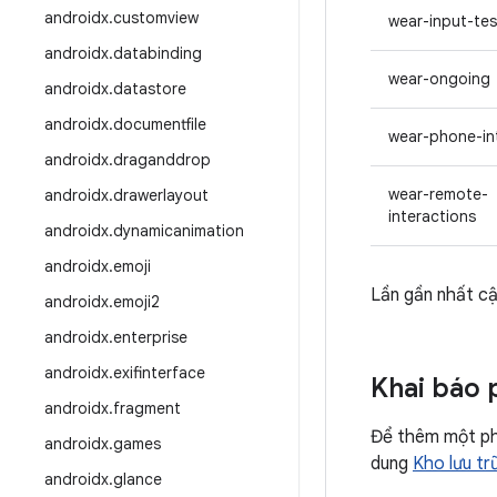
androidx
.
customview
wear-input-tes
androidx
.
databinding
wear-ongoing
androidx
.
datastore
androidx
.
documentfile
wear-phone-in
androidx
.
draganddrop
wear-remote-
androidx
.
drawerlayout
interactions
androidx
.
dynamicanimation
androidx
.
emoji
Lần gần nhất cậ
androidx
.
emoji2
androidx
.
enterprise
androidx
.
exifinterface
Khai báo 
androidx
.
fragment
Để thêm một phầ
androidx
.
games
dung
Kho lưu t
androidx
.
glance