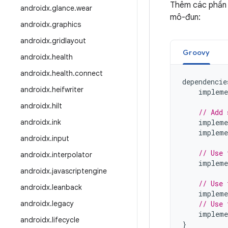
Thêm các phần 
androidx
.
glance
.
wear
mô-đun:
androidx
.
graphics
androidx
.
gridlayout
Groovy
androidx
.
health
androidx
.
health
.
connect
dependencie
androidx
.
heifwriter
impleme
androidx
.
hilt
// Add 
androidx
.
ink
impleme
impleme
androidx
.
input
// Use 
androidx
.
interpolator
impleme
androidx
.
javascriptengine
// Use 
androidx
.
leanback
impleme
androidx
.
legacy
// Use 
impleme
androidx
.
lifecycle
}