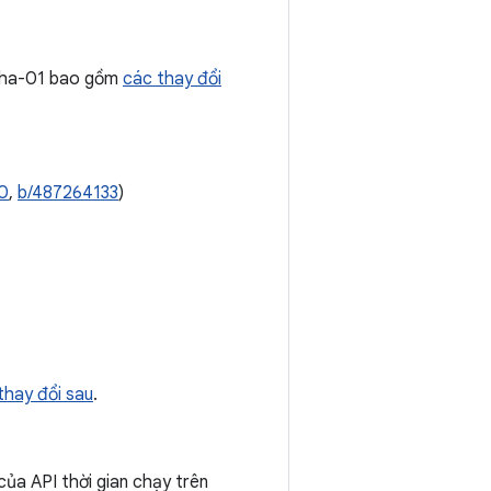
lpha-01 bao gồm
các thay đổi
0
,
b/487264133
)
thay đổi sau
.
của API thời gian chạy trên