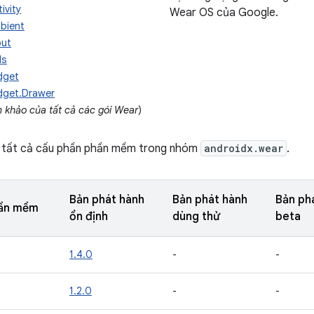
ivity
Wear OS của Google.
bient
put
ls
dget
dget.Drawer
m khảo của tất cả các gói Wear
)
kê tất cả cấu phần phần mềm trong nhóm
androidx.wear
.
Bản phát hành
Bản phát hành
Bản ph
hần mềm
ổn định
dùng thử
beta
1.4.0
-
-
1.2.0
-
-