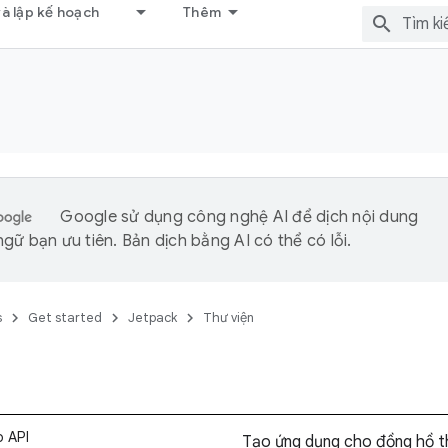
và lập kế hoạch
Thêm
Google sử dụng công nghệ AI để dịch nội dung
gữ bạn ưu tiên. Bản dịch bằng AI có thể có lỗi.
s
Get started
Jetpack
Thư viện
o API
Tạo ứng dụng cho đồng hồ t