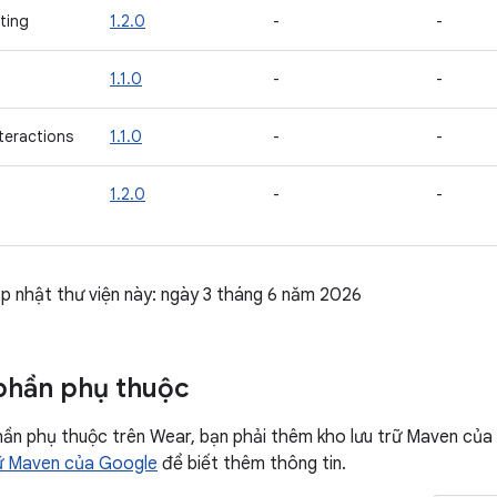
ting
1.2.0
-
-
1.1.0
-
-
teractions
1.1.0
-
-
1.2.0
-
-
p nhật thư viện này: ngày 3 tháng 6 năm 2026
phần phụ thuộc
n phụ thuộc trên Wear, bạn phải thêm kho lưu trữ Maven của 
rữ Maven của Google
để biết thêm thông tin.