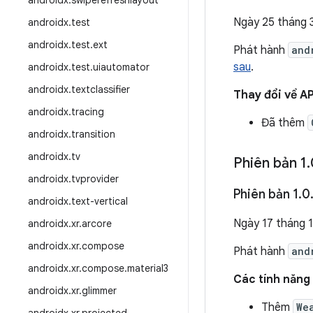
androidx
.
swiperefreshlayout
Ngày 25 tháng 
androidx
.
test
androidx
.
test
.
ext
Phát hành
and
sau
.
androidx
.
test
.
uiautomator
androidx
.
textclassifier
Thay đổi về AP
androidx
.
tracing
Đã thêm
androidx
.
transition
androidx
.
tv
Phiên bản 1
.
androidx
.
tvprovider
Phiên bản 1
.
0
androidx
.
text-vertical
Ngày 17 tháng 
androidx
.
xr
.
arcore
androidx
.
xr
.
compose
Phát hành
and
androidx
.
xr
.
compose
.
material3
Các tính năng 
androidx
.
xr
.
glimmer
Thêm
We