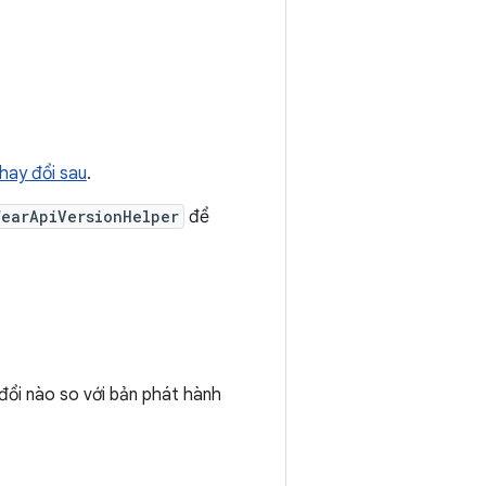
hay đổi sau
.
WearApiVersionHelper
để
ổi nào so với bản phát hành