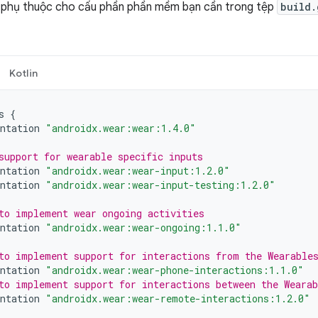
phụ thuộc cho cấu phần phần mềm bạn cần trong tệp
build.
Kotlin
s
{
ntation
"androidx.wear:wear:1.4.0"
support for wearable specific inputs
ntation
"androidx.wear:wear-input:1.2.0"
ntation
"androidx.wear:wear-input-testing:1.2.0"
to implement wear ongoing activities
ntation
"androidx.wear:wear-ongoing:1.1.0"
to implement support for interactions from the Wearable
ntation
"androidx.wear:wear-phone-interactions:1.1.0"
to implement support for interactions between the Weara
ntation
"androidx.wear:wear-remote-interactions:1.2.0"