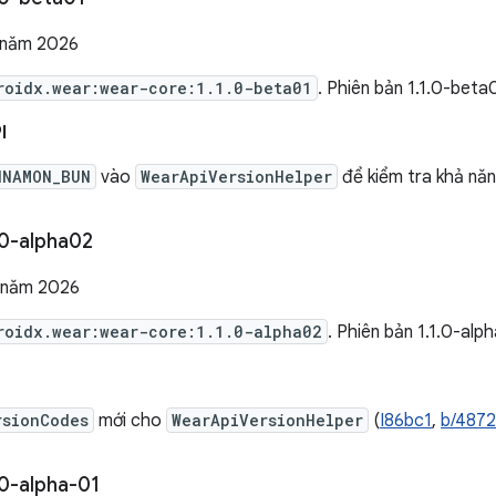
 năm 2026
roidx.wear:wear-core:1.1.0-beta01
. Phiên bản 1.1.0-bet
I
NNAMON_BUN
vào
WearApiVersionHelper
để kiểm tra khả năn
0-alpha02
 năm 2026
roidx.wear:wear-core:1.1.0-alpha02
. Phiên bản 1.1.0-al
rsionCodes
mới cho
WearApiVersionHelper
(
I86bc1
,
b/487
0-alpha-01