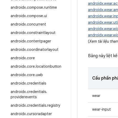
androidx.wear.act
androidx
.
compose
.
runtime
androidx.wear.am
androidx
.
compose
.
ui
androidx.wear.in
androidx.wear.uti
androidx
.
concurrent
androidx.wear.wi
androidx
.
constraintlayout
androidx.wear.wi
androidx
.
contentpager
(
Xem tài liệu tha
androidx
.
coordinatorlayout
Bảng này liệt 
androidx
.
core
androidx
.
core
.
locationbutton
androidx
.
core
.
uwb
Cấu phần p
androidx
.
credentials
androidx
.
credentials
.
wear
providerevents
androidx
.
credentials
.
registry
wear-input
androidx
.
cursoradapter