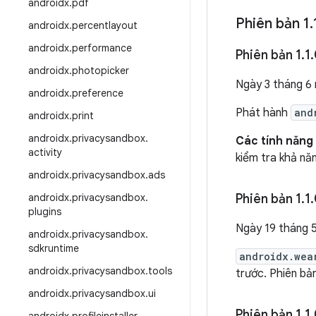
androidx
.
pdf
Phiên bản 1
.
androidx
.
percentlayout
androidx
.
performance
Phiên bản 1
.
1
.
androidx
.
photopicker
Ngày 3 tháng 6
androidx
.
preference
Phát hành
and
androidx
.
print
androidx
.
privacysandbox
.
Các tính năng 
activity
kiểm tra khả nă
androidx
.
privacysandbox
.
ads
androidx
.
privacysandbox
.
Phiên bản 1
.
1
.
plugins
Ngày 19 tháng 
androidx
.
privacysandbox
.
sdkruntime
androidx.wea
androidx
.
privacysandbox
.
tools
trước. Phiên bả
androidx
.
privacysandbox
.
ui
Phiên bản 1
.
1
.