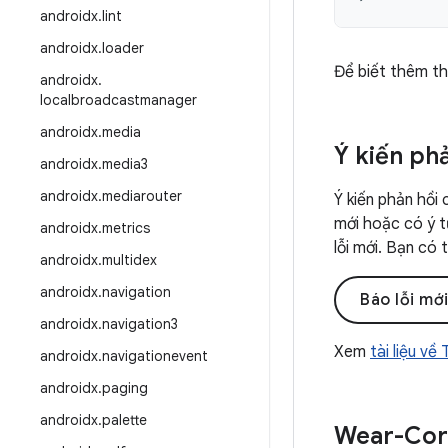
androidx
.
lint
androidx
.
loader
Để biết thêm th
androidx
.
localbroadcastmanager
androidx
.
media
Ý kiến ph
androidx
.
media3
androidx
.
mediarouter
Ý kiến phản hồi 
mới hoặc có ý t
androidx
.
metrics
lỗi mới. Bạn có
androidx
.
multidex
androidx
.
navigation
Báo lỗi mớ
androidx
.
navigation3
Xem
tài liệu về
androidx
.
navigationevent
androidx
.
paging
androidx
.
palette
Wear-Cor