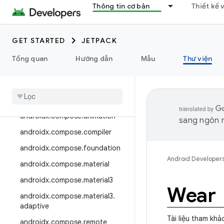
androidx.camera.media3
Thông tin cơ bản
Thiết kế 
androidx.camera.viewfinder
androidx.car
GET STARTED
JETPACK
androidx.car.app
Tổng quan
Hướng dẫn
Mẫu
Thư viện
androidx.cardview
androidx
.
collection
androidx
.
compose
androidx
.
compose
.
animation
sang ngôn n
androidx
.
compose
.
compiler
androidx
.
compose
.
foundation
Android Developer
androidx
.
compose
.
material
androidx
.
compose
.
material3
Wear
androidx
.
compose
.
material3
.
adaptive
Tài liệu tham khả
androidx
.
compose
.
remote