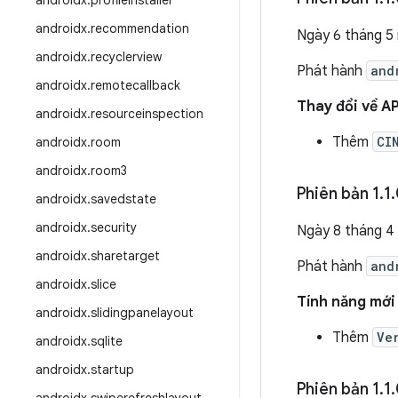
androidx
.
profileinstaller
androidx
.
recommendation
Ngày 6 tháng 5
androidx
.
recyclerview
Phát hành
and
androidx
.
remotecallback
Thay đổi về AP
androidx
.
resourceinspection
Thêm
CI
androidx
.
room
androidx
.
room3
Phiên bản 1
.
1
.
androidx
.
savedstate
androidx
.
security
Ngày 8 tháng 4
androidx
.
sharetarget
Phát hành
and
androidx
.
slice
Tính năng mới
androidx
.
slidingpanelayout
Thêm
Ve
androidx
.
sqlite
androidx
.
startup
Phiên bản 1
.
1
.