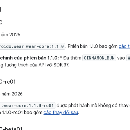
1
0
 năm 2026
roidx.wear:wear-core:1.1.0
. Phiên bản 1.1.0 bao gồm
các t
chính của phiên bản 1.1.0:
* Đã thêm
CINNAMON_BUN
vào
ng tương thích của API với SDK 37.
0-rc01
5 năm 2026
r:wear-core:1.1.0-rc01
được phát hành mà không có thay đ
n 1.1.0-rc01 bao gồm
các thay đổi sau
.
0-beta01