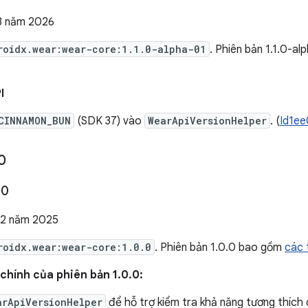
3 năm 2026
roidx.wear:wear-core:1.1.0-alpha-01
. Phiên bản 1.1.0-a
I
CINNAMON_BUN
(SDK 37) vào
WearApiVersionHelper
. (
Id1ee
0
.
0
12 năm 2025
roidx.wear:wear-core:1.0.0
. Phiên bản 1.0.0 bao gồm
các 
chính của phiên bản 1.0.0:
arApiVersionHelper
để hỗ trợ kiểm tra khả năng tương thích 