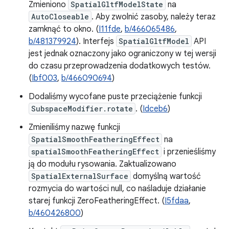
Zmieniono
SpatialGltfModelState
na
AutoCloseable
. Aby zwolnić zasoby, należy teraz
zamknąć to okno. (
I11fde
,
b/466065486
,
b/481379924
). Interfejs
SpatialGltfModel
API
jest jednak oznaczony jako ograniczony w tej wersji
do czasu przeprowadzenia dodatkowych testów.
(
Ibf003
,
b/466090694
)
Dodaliśmy wycofane puste przeciążenie funkcji
SubspaceModifier.rotate
. (
Idceb6
)
Zmieniliśmy nazwę funkcji
SpatialSmoothFeatheringEffect
na
spatialSmoothFeatheringEffect
i przenieśliśmy
ją do modułu rysowania. Zaktualizowano
SpatialExternalSurface
domyślną wartość
rozmycia do wartości null, co naśladuje działanie
starej funkcji ZeroFeatheringEffect. (
I5fdaa
,
b/460426800
)