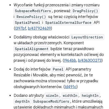
Wycofanie funkcji przenoszenia i zmiany rozmiaru
SubspaceModifiers
, ponieważ
DragPolicy()
i
ResizePolicy()
są teraz częścią interfejsów
SpatialPanel
i
SpatialExternalSurface
API
(
I397bf
,
b/437924639
)
Dodaliśmy obsługę właściwości
LayoutDirection
w układach przestrzennych. Komponent
SpatialAlignment
będzie teraz prawidłowo
pozycjonować elementy w kontekstach od lewej do
prawej i od prawej do lewej. (
I964bb
,
b/436300273
)
Dodaj do interfejsów
Panel
API parametry
Resizable i Movable, aby mieć pewność, że te
zachowania można stosować tylko w przypadku
obsługiwanych kontenerów. (
Id491c
)
Dodano atrybuty
sizeIn
,
widthIn
,
heightIn
,
depthIn
SubspaceModifiers
, które umożliwiają
ustawienie dokładnych minimalnych i maksymalnych