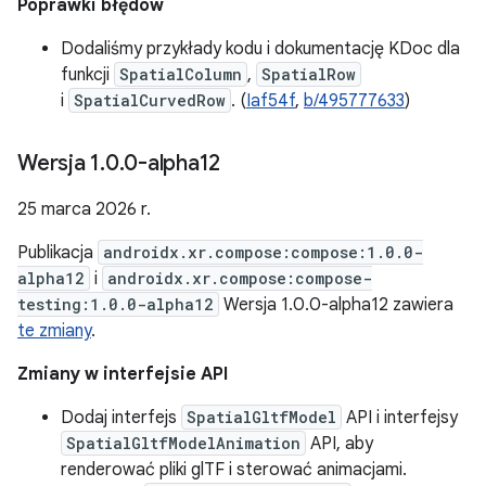
Poprawki błędów
Dodaliśmy przykłady kodu i dokumentację KDoc dla
funkcji
SpatialColumn
,
SpatialRow
i
SpatialCurvedRow
. (
Iaf54f
,
b/495777633
)
Wersja 1
.
0
.
0-alpha12
25 marca 2026 r.
Publikacja
androidx.xr.compose:compose:1.0.0-
alpha12
i
androidx.xr.compose:compose-
testing:1.0.0-alpha12
Wersja 1.0.0-alpha12 zawiera
te zmiany
.
Zmiany w interfejsie API
Dodaj interfejs
SpatialGltfModel
API i interfejsy
SpatialGltfModelAnimation
API, aby
renderować pliki glTF i sterować animacjami.