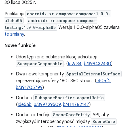
30 lipca 2025 r.
Publikacja
androidx.xr.compose:compose:1.0.0-
alpha05
i
androidx.xr.compose:compose-
testing:1.0.0-alpha05
Wersja 1.0.0-alpha05 zawiera
te zmiany
.
Nowe funkcje
Udostępniono publicznie klasę adnotacji
SubspaceComposable
. (
Ic2a34
,
b/399432430
)
Dwa nowe komponenty
SpatialExternalSurface
reprezentujące sfery 180 i 360 stopni. (
I40ef2
,
b/391705799
)
Dodano
SubspaceModifier.aspectRatio
(
Ide5ab
,
b/399729509
,
b/414762147
)
Dodano interfejs
SceneCoreEntity
API, aby
zwiększyć interoperacyjność między
SceneCore