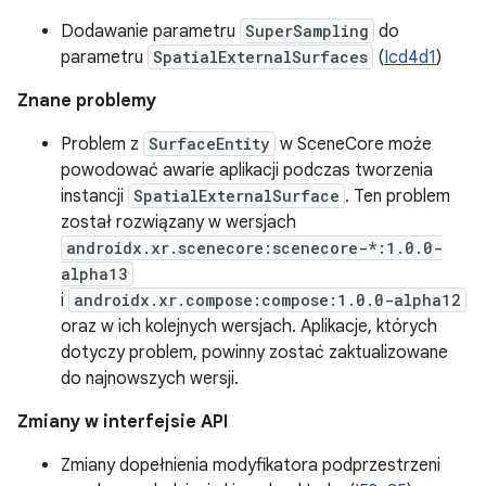
Dodawanie parametru
SuperSampling
do
parametru
SpatialExternalSurfaces
(
Icd4d1
)
Znane problemy
Problem z
SurfaceEntity
w SceneCore może
powodować awarie aplikacji podczas tworzenia
instancji
SpatialExternalSurface
. Ten problem
został rozwiązany w wersjach
androidx.xr.scenecore:scenecore-*:1.0.0-
alpha13
i
androidx.xr.compose:compose:1.0.0-alpha12
oraz w ich kolejnych wersjach. Aplikacje, których
dotyczy problem, powinny zostać zaktualizowane
do najnowszych wersji.
Zmiany w interfejsie API
Zmiany dopełnienia modyfikatora podprzestrzeni