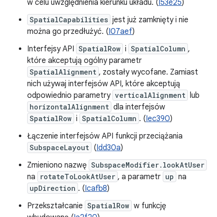
w celu uwzględnienia kierunku układu. (
I53e25
)
SpatialCapabilities
jest już zamknięty i nie
można go przedłużyć. (
I07aef
)
Interfejsy API
SpatialRow
i
SpatialColumn
,
które akceptują ogólny parametr
SpatialAlignment
, zostały wycofane. Zamiast
nich używaj interfejsów API, które akceptują
odpowiednio parametry
verticalAlignment
lub
horizontalAlignment
dla interfejsów
SpatialRow
i
SpatialColumn
. (
Iec390
)
Łączenie interfejsów API funkcji przeciążania
SubspaceLayout
(
Idd30a
)
Zmieniono nazwę
SubspaceModifier.lookAtUser
na
rotateToLookAtUser
, a parametr
up
na
upDirection
. (
Icafb8
)
Przekształcanie
SpatialRow
w funkcję