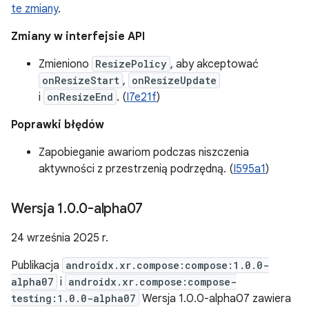
te zmiany
.
Zmiany w interfejsie API
Zmieniono
ResizePolicy
, aby akceptować
onResizeStart
,
onResizeUpdate
i
onResizeEnd
. (
I7e21f
)
Poprawki błędów
Zapobieganie awariom podczas niszczenia
aktywności z przestrzenią podrzędną. (
I595a1
)
Wersja 1
.
0
.
0-alpha07
24 września 2025 r.
Publikacja
androidx.xr.compose:compose:1.0.0-
alpha07
i
androidx.xr.compose:compose-
testing:1.0.0-alpha07
Wersja 1.0.0-alpha07 zawiera