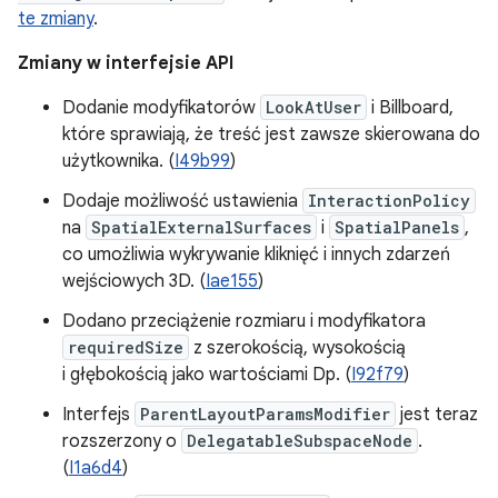
te zmiany
.
Zmiany w interfejsie API
Dodanie modyfikatorów
LookAtUser
i Billboard,
które sprawiają, że treść jest zawsze skierowana do
użytkownika. (
I49b99
)
Dodaje możliwość ustawienia
InteractionPolicy
na
SpatialExternalSurfaces
i
SpatialPanels
,
co umożliwia wykrywanie kliknięć i innych zdarzeń
wejściowych 3D. (
Iae155
)
Dodano przeciążenie rozmiaru i modyfikatora
requiredSize
z szerokością, wysokością
i głębokością jako wartościami Dp. (
I92f79
)
Interfejs
ParentLayoutParamsModifier
jest teraz
rozszerzony o
DelegatableSubspaceNode
.
(
I1a6d4
)