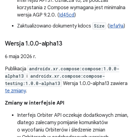
interfejsu API 37. Oznacza to, że podczas
korzystania z Compose wymagana jest minimalna
wersja AGP 9.2.0. (
Id45cd
)
Zaktualizowano dokumenty kdocs
Size
(
Iefa9a
)
Wersja 1
.
0
.
0-alpha13
6 maja 2026 r.
Publikacja
androidx.xr.compose:compose:1.0.0-
alpha13
i
androidx.xr.compose:compose-
testing:1.0.0-alpha13
Wersja 1.0.0-alpha13 zawiera
te zmiany
.
Zmiany w interfejsie API
Interfejs Orbiter API oczekuje dodatkowych zmian,
dlatego zalecamy pomijanie komunikatów
o wycofaniu Orbiterów i śledzenie zmian