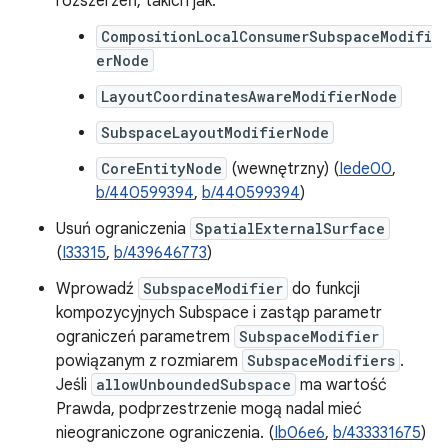
rozszerzeń, takich jak:
CompositionLocalConsumerSubspaceModifi
erNode
LayoutCoordinatesAwareModifierNode
SubspaceLayoutModifierNode
CoreEntityNode
(wewnętrzny) (
Iede00
,
b/440599394
,
b/440599394
)
Usuń ograniczenia
SpatialExternalSurface
(
I33315
,
b/439646773
)
Wprowadź
SubspaceModifier
do funkcji
kompozycyjnych Subspace i zastąp parametr
ograniczeń parametrem
SubspaceModifier
powiązanym z rozmiarem
SubspaceModifiers
.
Jeśli
allowUnboundedSubspace
ma wartość
Prawda, podprzestrzenie mogą nadal mieć
nieograniczone ograniczenia. (
Ib06e6
,
b/433331675
)