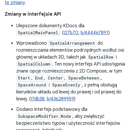
te zmiany
.
Zmiany w interfejsie API
Ulepszone dokumenty KDocs dla
SpatialMainPanel
. (
I27b70
,
b/444467891
)
Wprowadzono
SpatialArrangement
do
rozmieszczania elementów podrzędnych wzdłuż osi
głównej w układach 3D, takich jak
SpatialRow
i
SpatialColumn
. Ten nowy interfejs API udostępnia
znane opcje rozmieszczenia z 2D Compose, w tym
Start
,
End
,
Center
,
SpaceBetween
,
SpaceAround
i
SpaceEvenly
, z pełną obsługą
kierunków układu od lewej do prawej i od prawej do
lewej. (
I7db38
,
b/436289959
)
Dodano interfejs podstawowy dla
SubspaceModifier.Node
, aby zwiększyć
bezpieczeństwo typów i użyteczność interfejsów