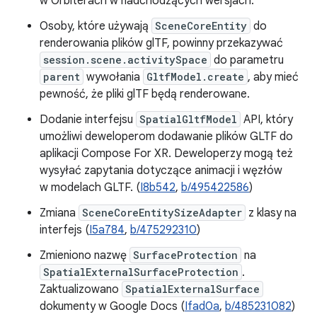
w Orbiterach w nadchodzących wersjach.
Osoby, które używają
SceneCoreEntity
do
renderowania plików glTF, powinny przekazywać
session.scene.activitySpace
do parametru
parent
wywołania
GltfModel.create
, aby mieć
pewność, że pliki glTF będą renderowane.
Dodanie interfejsu
SpatialGltfModel
API, który
umożliwi deweloperom dodawanie plików GLTF do
aplikacji Compose For XR. Deweloperzy mogą też
wysyłać zapytania dotyczące animacji i węzłów
w modelach GLTF. (
I8b542
,
b/495422586
)
Zmiana
SceneCoreEntitySizeAdapter
z klasy na
interfejs (
I5a784
,
b/475292310
)
Zmieniono nazwę
SurfaceProtection
na
SpatialExternalSurfaceProtection
.
Zaktualizowano
SpatialExternalSurface
dokumenty w Google Docs (
Ifad0a
,
b/485231082
)