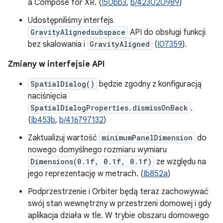
a Compose for XR. (
I50bb3
,
b/423020989
)
Udostępniliśmy interfejs
GravityAlignedsubspace
API do obsługi funkcji
bez skalowania i
GravityAligned
(
I07359
).
Zmiany w interfejsie API
SpatialDialog()
będzie zgodny z konfiguracją
naciśnięcia
SpatialDialogProperties.dismissOnBack
.
(
Ib453b
,
b/416797132
)
Zaktualizuj wartość
minimumPanelDimension
do
nowego domyślnego rozmiaru wymiaru
Dimensions(0.1f, 0.1f, 0.1f)
ze względu na
jego reprezentację w metrach. (
Ib852a
)
Podprzestrzenie i Orbiter będą teraz zachowywać
swój stan wewnętrzny w przestrzeni domowej i gdy
aplikacja działa w tle. W trybie obszaru domowego