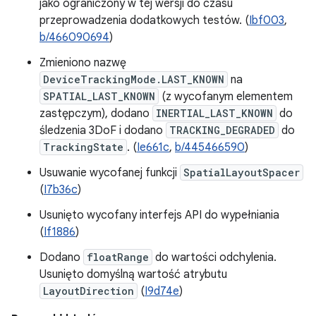
jako ograniczony w tej wersji do czasu
przeprowadzenia dodatkowych testów. (
Ibf003
,
b/466090694
)
Zmieniono nazwę
DeviceTrackingMode.LAST_KNOWN
na
SPATIAL_LAST_KNOWN
(z wycofanym elementem
zastępczym), dodano
INERTIAL_LAST_KNOWN
do
śledzenia 3DoF i dodano
TRACKING_DEGRADED
do
TrackingState
. (
Ie661c
,
b/445466590
)
Usuwanie wycofanej funkcji
SpatialLayoutSpacer
(
I7b36c
)
Usunięto wycofany interfejs API do wypełniania
(
If1886
)
Dodano
floatRange
do wartości odchylenia.
Usunięto domyślną wartość atrybutu
LayoutDirection
(
I9d74e
)