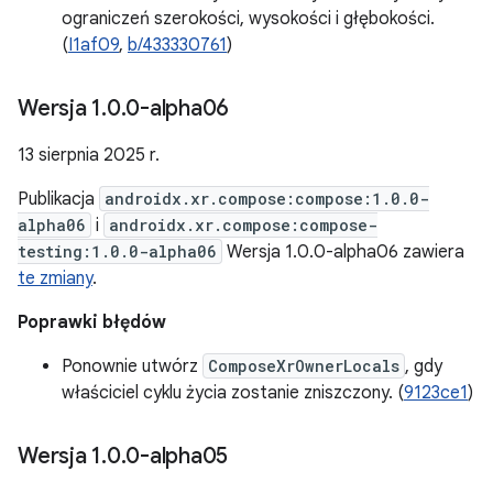
ograniczeń szerokości, wysokości i głębokości.
(
I1af09
,
b/433330761
)
Wersja 1
.
0
.
0-alpha06
13 sierpnia 2025 r.
Publikacja
androidx.xr.compose:compose:1.0.0-
alpha06
i
androidx.xr.compose:compose-
testing:1.0.0-alpha06
Wersja 1.0.0-alpha06 zawiera
te zmiany
.
Poprawki błędów
Ponownie utwórz
ComposeXrOwnerLocals
, gdy
właściciel cyklu życia zostanie zniszczony. (
9123ce1
)
Wersja 1
.
0
.
0-alpha05