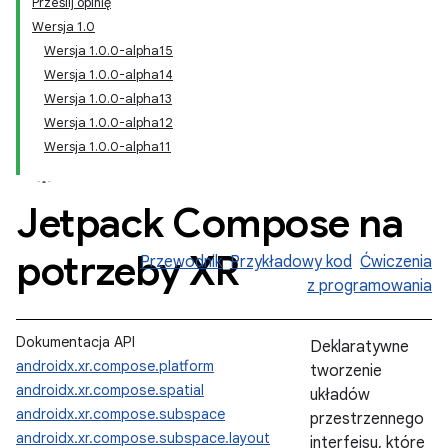
Prześlij opinię
Wersja 1.0
Wersja 1.0.0-alpha15
Wersja 1.0.0-alpha14
Wersja 1.0.0-alpha13
Wersja 1.0.0-alpha12
Wersja 1.0.0-alpha11
Jetpack Compose na
potrzeby XR
Przewodnik
Przykładowy kod
Ćwiczenia
z programowania
Dokumentacja API
Deklaratywne
androidx.xr.compose.platform
tworzenie
androidx.xr.compose.spatial
układów
androidx.xr.compose.subspace
przestrzennego
androidx.xr.compose.subspace.layout
interfejsu, które