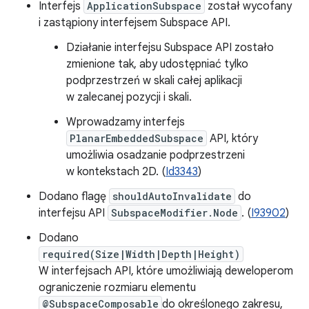
Interfejs
ApplicationSubspace
został wycofany
i zastąpiony interfejsem Subspace API.
Działanie interfejsu Subspace API zostało
zmienione tak, aby udostępniać tylko
podprzestrzeń w skali całej aplikacji
w zalecanej pozycji i skali.
Wprowadzamy interfejs
PlanarEmbeddedSubspace
API, który
umożliwia osadzanie podprzestrzeni
w kontekstach 2D. (
Id3343
)
Dodano flagę
shouldAutoInvalidate
do
interfejsu API
SubspaceModifier.Node
. (
I93902
)
Dodano
required(Size|Width|Depth|Height)
W interfejsach API, które umożliwiają deweloperom
ograniczenie rozmiaru elementu
@SubspaceComposable
do określonego zakresu,