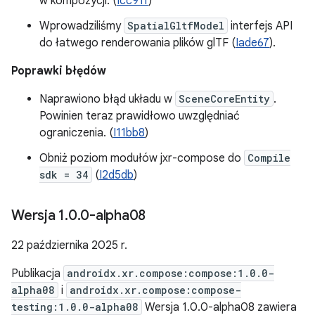
w kompozycji. (
Icc91f
)
Wprowadziliśmy
SpatialGltfModel
interfejs API
do łatwego renderowania plików glTF (
Iade67
).
Poprawki błędów
Naprawiono błąd układu w
SceneCoreEntity
.
Powinien teraz prawidłowo uwzględniać
ograniczenia. (
I11bb8
)
Obniż poziom modułów jxr-compose do
Compile
sdk = 34
(
I2d5db
)
Wersja 1
.
0
.
0-alpha08
22 października 2025 r.
Publikacja
androidx.xr.compose:compose:1.0.0-
alpha08
i
androidx.xr.compose:compose-
testing:1.0.0-alpha08
Wersja 1.0.0-alpha08 zawiera