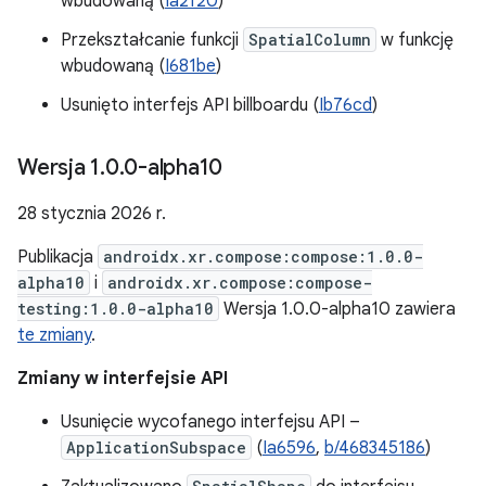
wbudowaną (
Ia2f20
)
Przekształcanie funkcji
SpatialColumn
w funkcję
wbudowaną (
I681be
)
Usunięto interfejs API billboardu (
Ib76cd
)
Wersja 1
.
0
.
0-alpha10
28 stycznia 2026 r.
Publikacja
androidx.xr.compose:compose:1.0.0-
alpha10
i
androidx.xr.compose:compose-
testing:1.0.0-alpha10
Wersja 1.0.0-alpha10 zawiera
te zmiany
.
Zmiany w interfejsie API
Usunięcie wycofanego interfejsu API –
ApplicationSubspace
(
Ia6596
,
b/468345186
)