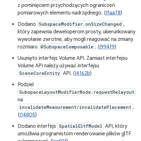
z pominięciem przychodzących ograniczeń
pomiarowych elementu nadrzędnego. (
Ifaa78
)
Dodano
SubspaceModifier.onSizeChanged
,
który zapewnia deweloperom prosty, ukierunkowany
wywołanie zwrotne, aby mogli reagować na zmiany
rozmiaru
@SubspaceComposable
. (
I994f9
)
Usunięto interfejs Volume API. Zamiast interfejsu
Volume API należy używać interfejsu
SceneCoreEntity
API. (
I4162b
)
Podziel
SubspaceLayoutModifierNode.requestRelayout
na
invalidateMeasurement/invalidatePlacement
.
(
I14805
)
Dodano interfejs
SpatialGltfModel
API, który
umożliwia programistom renderowanie plików glTF