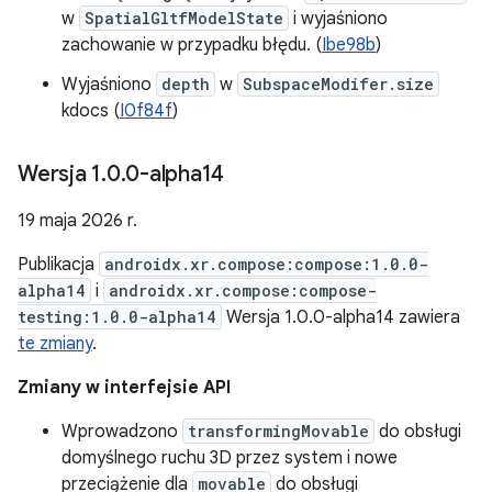
w
SpatialGltfModelState
i wyjaśniono
zachowanie w przypadku błędu. (
Ibe98b
)
Wyjaśniono
depth
w
SubspaceModifer.size
kdocs (
I0f84f
)
Wersja 1
.
0
.
0-alpha14
19 maja 2026 r.
Publikacja
androidx.xr.compose:compose:1.0.0-
alpha14
i
androidx.xr.compose:compose-
testing:1.0.0-alpha14
Wersja 1.0.0-alpha14 zawiera
te zmiany
.
Zmiany w interfejsie API
Wprowadzono
transformingMovable
do obsługi
domyślnego ruchu 3D przez system i nowe
przeciążenie dla
movable
do obsługi