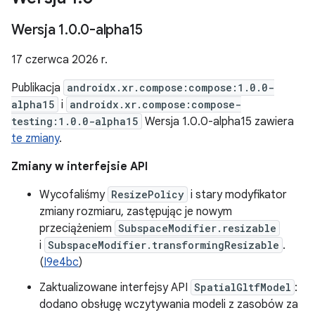
Wersja 1
.
0
.
0-alpha15
17 czerwca 2026 r.
Publikacja
androidx.xr.compose:compose:1.0.0-
alpha15
i
androidx.xr.compose:compose-
testing:1.0.0-alpha15
Wersja 1.0.0-alpha15 zawiera
te zmiany
.
Zmiany w interfejsie API
Wycofaliśmy
ResizePolicy
i stary modyfikator
zmiany rozmiaru, zastępując je nowym
przeciążeniem
SubspaceModifier.resizable
i
SubspaceModifier.transformingResizable
.
(
I9e4bc
)
Zaktualizowane interfejsy API
SpatialGltfModel
:
dodano obsługę wczytywania modeli z zasobów za