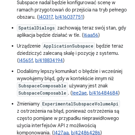
Subspace nadal będzie konfigurować scenę w
ramach przygotowań do przejścia na tryb pełnego
obszaru. (
I40317
,
b/416037751
)
SpatialDialogs
zachowają teraz swój stan, gdy
aplikacja będzie działać w tle. (
I6aa56
)
Urządzenie
ApplicationSubspace
będzie teraz
dziedziczyć zalecaną skalę i pozycję z systemu.
(
I4565f
,
b/418834194
)
Dodaliśmy lepszy komunikat o błędzie i wcześniej
wywołujemy błąd, gdy w kontekście innym niż
SubspaceComposable
używany jest znak
SubspaceComposable
. (
Iee2ae
,
b/416484684
)
Zmieniamy
ExperimentalSubspaceVolumeApi
z ostrzeżenia na błąd, ponieważ ostrzeżenia są
często pomijane w przypadku nieprawidłowego
użycia interfejsów API z możliwością
komponowania. (
I427aa
,
b/424864286
)