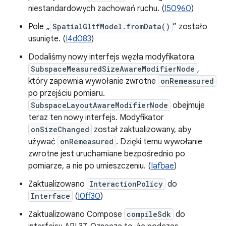
niestandardowych zachowań ruchu. (
I50960
)
Pole „
SpatialGltfModel.fromData()
” zostało
usunięte. (
I4d083
)
Dodaliśmy nowy interfejs węzła modyfikatora
SubspaceMeasuredSizeAwareModifierNode
,
który zapewnia wywołanie zwrotne
onRemeasured
po przejściu pomiaru.
SubspaceLayoutAwareModifierNode
obejmuje
teraz ten nowy interfejs. Modyfikator
onSizeChanged
został zaktualizowany, aby
używać
onRemeasured
. Dzięki temu wywołanie
zwrotne jest uruchamiane bezpośrednio po
pomiarze, a nie po umieszczeniu. (
Iafbae
)
Zaktualizowano
InteractionPolicy
do
Interface
(
I0ff30
)
Zaktualizowano Compose
compileSdk
do