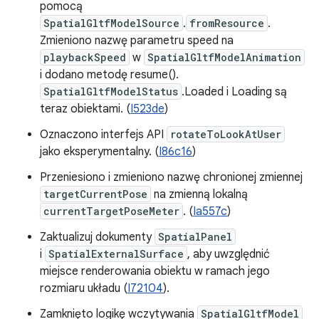
pomocą
SpatialGltfModelSource
.
fromResource
.
Zmieniono nazwę parametru speed na
playbackSpeed
w
SpatialGltfModelAnimation
i dodano metodę resume().
SpatialGltfModelStatus
.Loaded i Loading są
teraz obiektami. (
I523de
)
Oznaczono interfejs API
rotateToLookAtUser
jako eksperymentalny. (
I86c16
)
Przeniesiono i zmieniono nazwę chronionej zmiennej
targetCurrentPose
na zmienną lokalną
currentTargetPoseMeter
. (
Ia557c
)
Zaktualizuj dokumenty
SpatialPanel
i
SpatialExternalSurface
, aby uwzględnić
miejsce renderowania obiektu w ramach jego
rozmiaru układu (
I72104
).
Zamknięto logikę wczytywania
SpatialGltfModel