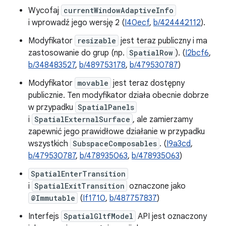
Wycofaj
currentWindowAdaptiveInfo
i wprowadź jego wersję 2 (
I40ecf
,
b/424442112
).
Modyfikator
resizable
jest teraz publiczny i ma
zastosowanie do grup (np.
SpatialRow
). (
I2bcf6
,
b/348483527
,
b/489753178
,
b/479530787
)
Modyfikator
movable
jest teraz dostępny
publicznie. Ten modyfikator działa obecnie dobrze
w przypadku
SpatialPanels
i
SpatialExternalSurface
, ale zamierzamy
zapewnić jego prawidłowe działanie w przypadku
wszystkich
SubspaceComposables
. (
I9a3cd
,
b/479530787
,
b/478935063
,
b/478935063
)
SpatialEnterTransition
i
SpatialExitTransition
oznaczone jako
@Immutable
(
If1710
,
b/487757837
)
Interfejs
SpatialGltfModel
API jest oznaczony