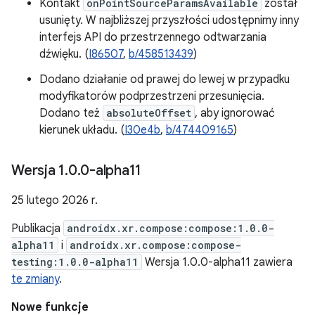
Kontakt
onPointSourceParamsAvailable
został
usunięty. W najbliższej przyszłości udostępnimy inny
interfejs API do przestrzennego odtwarzania
dźwięku. (
I86507
,
b/458513439
)
Dodano działanie od prawej do lewej w przypadku
modyfikatorów podprzestrzeni przesunięcia.
Dodano też
absoluteOffset
, aby ignorować
kierunek układu. (
I30e4b
,
b/474409165
)
Wersja 1
.
0
.
0-alpha11
25 lutego 2026 r.
Publikacja
androidx.xr.compose:compose:1.0.0-
alpha11
i
androidx.xr.compose:compose-
testing:1.0.0-alpha11
Wersja 1.0.0-alpha11 zawiera
te zmiany
.
Nowe funkcje