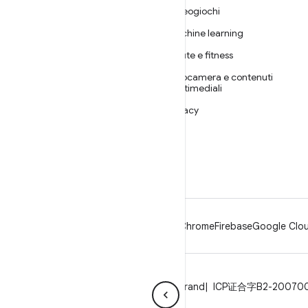
INFORMAZIONI SU
Videogiochi
ANDROID
Machine learning
Android
Salute e fitness
Android for Enterprise
Fotocamera e contenuti
Sicurezza
multimediali
Source
Privacy
Notizie
5G
Blog
Podcast
Android
Chrome
Firebase
Google Clou
Privacy
Licenza
Linee guida per il brand
ICP证合字B2-20070