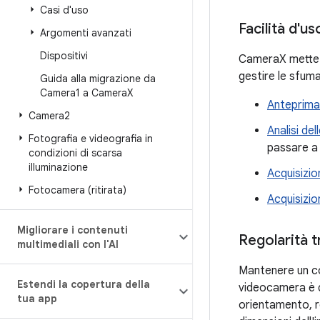
Casi d'uso
Facilità d'us
Argomenti avanzati
Dispositivi
CameraX mette in
gestire le sfuma
Guida alla migrazione da
Camera1 a Camera
X
Anteprima
Camera2
Analisi del
Fotografia e videografia in
passare a 
condizioni di scarsa
illuminazione
Acquisizio
Fotocamera (ritirata)
Acquisizio
Migliorare i contenuti
Regolarità t
multimediali con l'AI
Mantenere un c
Estendi la copertura della
videocamera è di
tua app
orientamento, r