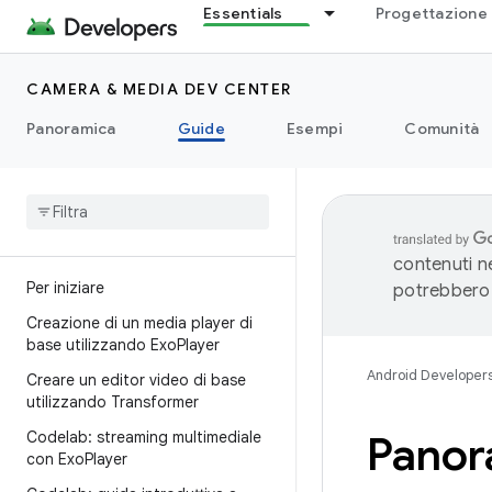
Essentials
Progettazione 
CAMERA & MEDIA DEV CENTER
Panoramica
Guide
Esempi
Comunità
contenuti ne
Per iniziare
potrebbero 
Creazione di un media player di
base utilizzando Exo
Player
Android Developer
Creare un editor video di base
utilizzando Transformer
Codelab: streaming multimediale
Panor
con Exo
Player