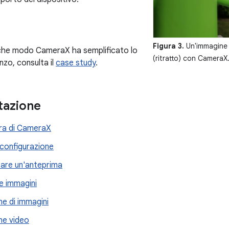
Figura 3.
Un'immagine a
 che modo CameraX ha semplificato lo
(ritratto) con CameraX
nzo, consulta il
case study
.
azione
ura di CameraX
 configurazione
are un'anteprima
le immagini
ne di immagini
ne video