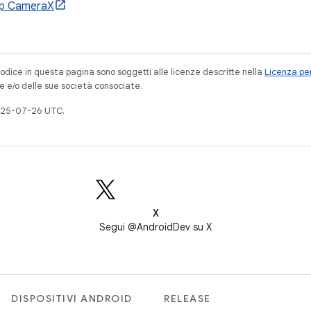
pp CameraX
codice in questa pagina sono soggetti alle licenze descritte nella
Licenza per
e e/o delle sue società consociate.
025-07-26 UTC.
X
Segui @AndroidDev su X
DISPOSITIVI ANDROID
RELEASE