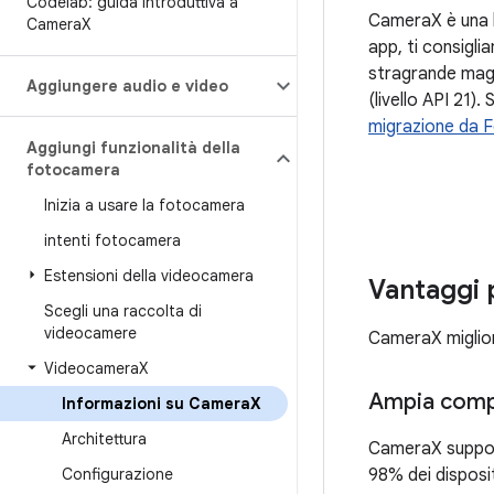
Codelab: guida introduttiva a
CameraX è una l
Camera
X
app, ti consigli
stragrande magg
Aggiungere audio e video
(livello API 21)
migrazione da
Aggiungi funzionalità della
fotocamera
Inizia a usare la fotocamera
intenti fotocamera
Estensioni della videocamera
Vantaggi p
Scegli una raccolta di
videocamere
CameraX migliora
Videocamera
X
Ampia compat
Informazioni su Camera
X
Architettura
CameraX suppor
Configurazione
98% dei disposit