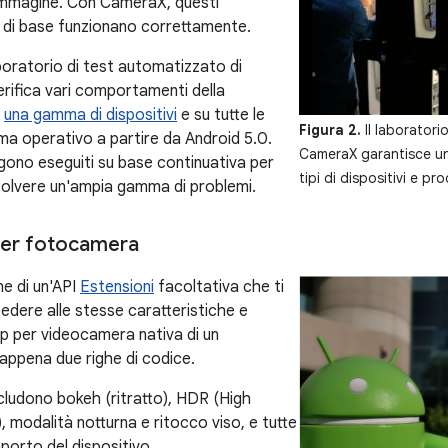
'immagine. Con CameraX, questi
di base funzionano correttamente.
oratorio di test automatizzato di
ifica vari comportamenti della
u
una gamma di dispositivi
e su tutte le
Figura 2.
Il laboratori
ema operativo a partire da Android 5.0.
CameraX garantisce un
gono eseguiti su base continuativa per
tipi di dispositivi e pro
isolvere un'ampia gamma di problemi.
per fotocamera
e di un'API
Estensioni
facoltativa che ti
edere alle stesse caratteristiche e
pp per videocamera nativa di un
 appena due righe di codice.
ncludono bokeh (ritratto), HDR (High
 modalità notturna e ritocco viso, e tutte
pporto del dispositivo.