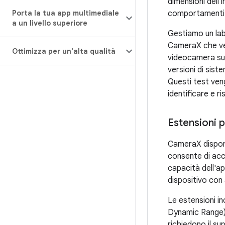
dimensioni dell
Porta la tua app multimediale
comportamenti 
a un livello superiore
Gestiamo un lab
CameraX che ver
Ottimizza per un'alta qualità
videocamera s
versioni di sist
Questi test ven
identificare e r
Estensioni 
CameraX dispon
consente di acc
capacità dell'a
dispositivo con
Le estensioni i
Dynamic Range),
richiedono il su