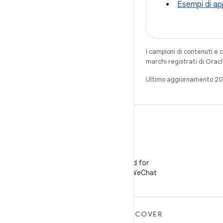
Esempi di a
I campioni di contenuti e 
marchi registrati di Oracl
Ultimo aggiornamento 2
WeChat
Segui Android for
Developers su WeChat
ULTERIORI
DISCOVER