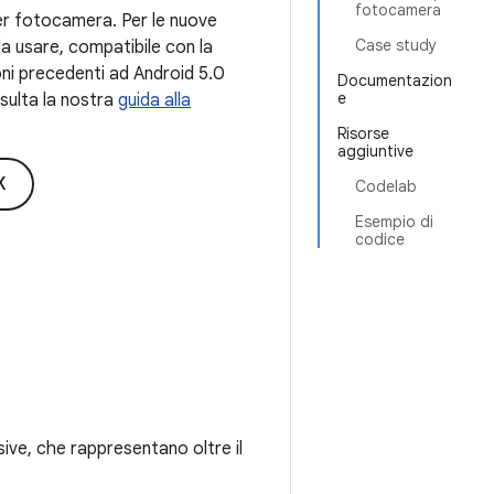
fotocamera
per fotocamera. Per le nuove
Case study
da usare, compatibile con la
oni precedenti ad Android 5.0
Documentazion
e
nsulta la nostra
guida alla
Risorse
aggiuntive
X
Codelab
Esempio di
codice
ive, che rappresentano oltre il