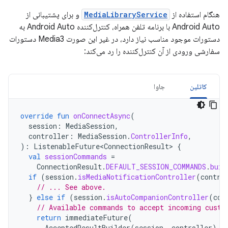
هنگام استفاده از
MediaLibraryService
و برای پشتیبانی از
Android Auto با برنامه تلفن همراه، کنترل‌کننده Android Auto به
دستورات موجود مناسب نیاز دارد، در غیر این صورت Media3 دستورات
سفارشی ورودی از آن کنترل‌کننده را رد می‌کند:
کاتلین
جاوا
override
fun
onConnectAsync
(
session
:
MediaSession
,
controller
:
MediaSession
.
ControllerInfo
,
):
ListenableFuture<ConnectionResult>
{
val
sessionCommands
=
ConnectionResult
.
DEFAULT_SESSION_COMMANDS
.
buil
if
(
session
.
isMediaNotificationController
(
contro
// ... See above.
}
else
if
(
session
.
isAutoCompanionController
(
con
// Available commands to accept incoming custo
return
immediateFuture
(
AcceptedResultBuilder
(
session
,
controller
)