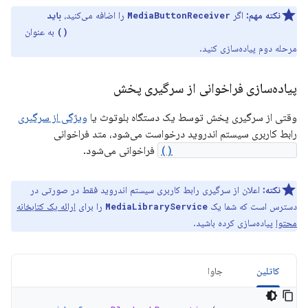
نکته مهم:
اگر
را اضافه می‌کنید،
باید
MediaButtonReceiver
به عنوان
MediaSession.Callback.onPlaybackResumption()
مرحله دوم پیاده‌سازی کنید.
پیاده‌سازی فراخوانی از سرگیری پخش
وقتی از سرگیری پخش توسط یک دستگاه بلوتوث یا
ویژگی از سرگیری
رابط کاربری سیستم اندروید درخواست می‌شود، متد فراخوانی
onPlaybackResumption()
فراخوانی می‌شود.
نکته:
اعلان از سرگیری رابط کاربری سیستم اندروید فقط در صورتی در
دسترس است که شما یک
را برای
ارائه یک کتابخانه
MediaLibraryService
محتوا
پیاده‌سازی کرده باشید.
کاتلین
جاوا