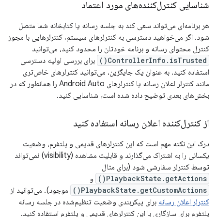
شناسایی کنترل‌کننده‌های مورد اعتماد
هر برنامه‌ای می‌تواند سعی کند به جلسه رسانه یا کتابخانه شما متصل
شود. اگر می‌خواهید دسترسی به کنترلرهای سیستم، کنترلرهایی با مجوز
کنترل محتوای رسانه و برنامه خودتان را محدود کنید، می‌توانید
ControllerInfo.isTrusted()
برای بررسی اولیه دسترسی
استفاده کنید. به عنوان یک جایگزین، می‌توانید کنترلرهای خاص‌تری
مانند کنترلر اعلان رسانه یا کنترلرهای Android Auto را همانطور که در
بخش‌های بعدی توضیح داده شده است، شناسایی کنید.
از کنترل‌کننده اعلان رسانه استفاده کنید
درک این نکته مهم است که این کنترلرهای قدیمی و پلتفرم، وضعیت
یکسانی را به اشتراک می‌گذارند و قابلیت مشاهده (visibility) نمی‌تواند
توسط کنترلر سفارشی شود (برای مثال
PlaybackState.getActions()
و
PlaybackState.getCustomActions()
موجود). می‌توانید از
کنترلر اعلان رسانه
برای پیکربندی وضعیت تنظیم‌شده در جلسه رسانه
پلتفرم برای سازگاری با این کنترلرهای قدیمی و پلتفرم استفاده کنید.