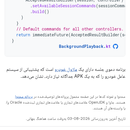
.
setAvailableSessionCommands
(
sessionComman
.
build
()
)
}
// Default commands for all other controllers.
return
immediateFuture
(
AcceptedResultBuilder
(
ses
}
BackgroundPlayback
.
kt
برنامه دموی جلسه دارای یک
ماژول خودرو
است که پشتیبانی از سیستم
عامل خودرو را که به یک APK جداگانه نیاز دارد، نشان می‌دهد.
محتوا و نمونه کدها در این صفحه مشمول پروانه‌های توصیف‌شده در
پروانه محتوا
هستند. جاوا و OpenJDK علامت‌های تجاری یا علامت‌های تجاری ثبت‌شده Oracle و/
یا وابسته‌های آن هستند.
تاریخ آخرین به‌روزرسانی 2026-08-03 به‌وقت ساعت هماهنگ جهانی.