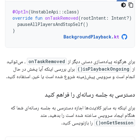
@OptIn
(
UnstableApi
::
class
)
override
fun
onTaskRemoved
(
rootIntent
:
Intent?)
{
pauseAllPlayersAndStopSelf
()
}
BackgroundPlayback
.
kt
برای هرگونه پیاده‌سازی دستی دیگر از
onTaskRemoved
، می‌توانید
از
isPlaybackOngoing()
برای بررسی اینکه آیا پخش در حال
انجام است و سرویس پیش‌زمینه شروع شده است یا خیر، استفاده کنید.
دسترسی به جلسه رسانه‌ای را فراهم کنید
برای اینکه به سایر کلاینت‌ها اجازه دسترسی به جلسه رسانه‌ای شما که
هنگام ایجاد سرویس ساخته شده است را بدهید، متد
onGetSession()
را بازنویسی کنید.