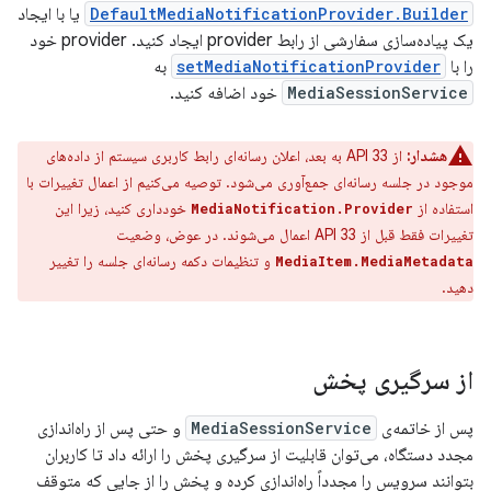
DefaultMediaNotificationProvider.Builder
یا با ایجاد
یک پیاده‌سازی سفارشی از رابط provider ایجاد کنید. provider خود
را با
setMediaNotificationProvider
به
MediaSessionService
خود اضافه کنید.
هشدار:
از API 33 به بعد، اعلان رسانه‌ای رابط کاربری سیستم از داده‌های
موجود در جلسه رسانه‌ای جمع‌آوری می‌شود. توصیه می‌کنیم از اعمال تغییرات با
استفاده از
خودداری کنید، زیرا این
MediaNotification.Provider
تغییرات فقط قبل از API 33 اعمال می‌شوند. در عوض، وضعیت
و تنظیمات دکمه رسانه‌ای جلسه را تغییر
MediaItem.MediaMetadata
دهید.
از سرگیری پخش
پس از خاتمه‌ی
MediaSessionService
و حتی پس از راه‌اندازی
مجدد دستگاه، می‌توان قابلیت از سرگیری پخش را ارائه داد تا کاربران
بتوانند سرویس را مجدداً راه‌اندازی کرده و پخش را از جایی که متوقف