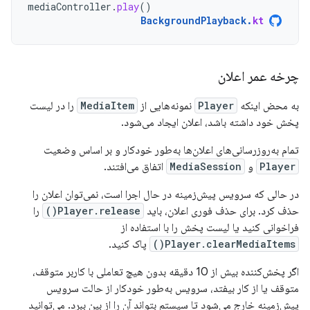
mediaController
.
play
()
BackgroundPlayback
.
kt
چرخه عمر اعلان
به محض اینکه
Player
نمونه‌هایی از
MediaItem
را در لیست
پخش خود داشته باشد، اعلان ایجاد می‌شود.
تمام به‌روزرسانی‌های اعلان‌ها به‌طور خودکار و بر اساس وضعیت
Player
و
MediaSession
اتفاق می‌افتند.
در حالی که سرویس پیش‌زمینه در حال اجرا است، نمی‌توان اعلان را
حذف کرد. برای حذف فوری اعلان، باید
Player.release()
را
فراخوانی کنید یا لیست پخش را با استفاده از
Player.clearMediaItems()
پاک کنید.
اگر پخش‌کننده بیش از 10 دقیقه بدون هیچ تعاملی با کاربر متوقف،
متوقف یا از کار بیفتد، سرویس به‌طور خودکار از حالت سرویس
پیش‌زمینه خارج می‌شود تا سیستم بتواند آن را از بین ببرد. می‌توانید