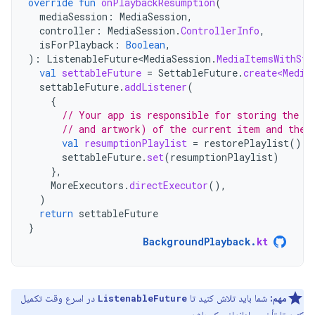
override
fun
onPlaybackResumption
(
mediaSession
:
MediaSession
,
controller
:
MediaSession
.
ControllerInfo
,
isForPlayback
:
Boolean
,
):
ListenableFuture<MediaSession
.
MediaItemsWithSta
val
settableFuture
=
SettableFuture
.
create<Media
settableFuture
.
addListener
(
{
// Your app is responsible for storing the p
// and artwork) of the current item and the 
val
resumptionPlaylist
=
restorePlaylist
()
settableFuture
.
set
(
resumptionPlaylist
)
},
MoreExecutors
.
directExecutor
(),
)
return
settableFuture
}
BackgroundPlayback
.
kt
مهم:
شما باید تلاش کنید تا
در اسرع وقت تکمیل
ListenableFuture