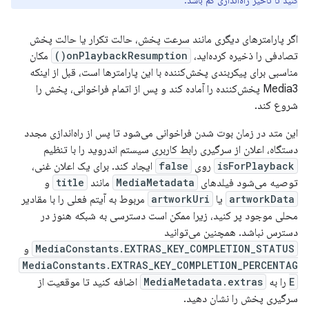
کنید تا تأخیر راه‌اندازی کم باشد.
اگر پارامترهای دیگری مانند سرعت پخش، حالت تکرار یا حالت پخش
تصادفی را ذخیره کرده‌اید،
onPlaybackResumption()
مکان
مناسبی برای پیکربندی پخش‌کننده با این پارامترها است، قبل از اینکه
Media3 پخش‌کننده را آماده کند و پس از اتمام فراخوانی، پخش را
شروع کند.
این متد در زمان بوت شدن فراخوانی می‌شود تا پس از راه‌اندازی مجدد
دستگاه، اعلان از سرگیری رابط کاربری سیستم اندروید را با تنظیم
isForPlayback
روی
false
ایجاد کند. برای یک اعلان غنی،
توصیه می‌شود فیلدهای
MediaMetadata
مانند
title
و
artworkData
یا
artworkUri
مربوط به آیتم فعلی را با مقادیر
محلی موجود پر کنید، زیرا ممکن است دسترسی به شبکه هنوز در
دسترس نباشد. همچنین می‌توانید
MediaConstants.EXTRAS_KEY_COMPLETION_STATUS
و
MediaConstants.EXTRAS_KEY_COMPLETION_PERCENTAG
E
را به
MediaMetadata.extras
اضافه کنید تا موقعیت از
سرگیری پخش را نشان دهید.