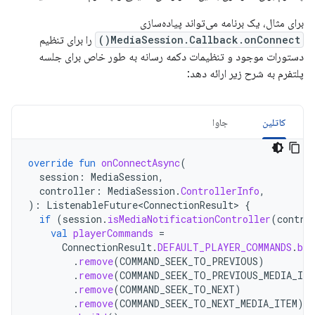
برای مثال، یک برنامه می‌تواند پیاده‌سازی
MediaSession.Callback.onConnect()
را برای تنظیم
دستورات موجود و تنظیمات دکمه رسانه به طور خاص برای جلسه
پلتفرم به شرح زیر ارائه دهد:
کاتلین
جاوا
override
fun
onConnectAsync
(
session
:
MediaSession
,
controller
:
MediaSession
.
ControllerInfo
,
):
ListenableFuture<ConnectionResult>
{
if
(
session
.
isMediaNotificationController
(
contro
val
playerCommands
=
ConnectionResult
.
DEFAULT_PLAYER_COMMANDS
.
bui
.
remove
(
COMMAND_SEEK_TO_PREVIOUS
)
.
remove
(
COMMAND_SEEK_TO_PREVIOUS_MEDIA_ITE
.
remove
(
COMMAND_SEEK_TO_NEXT
)
.
remove
(
COMMAND_SEEK_TO_NEXT_MEDIA_ITEM
)