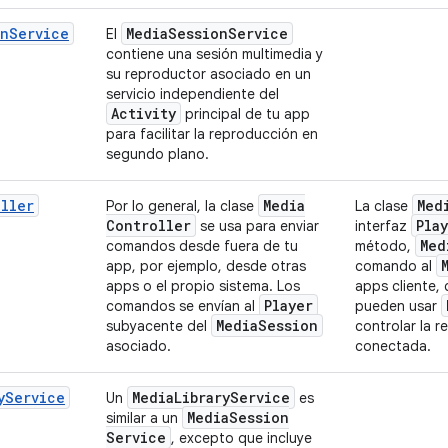
onService
Media
Session
Service
El
contiene una sesión multimedia y
su reproductor asociado en un
servicio independiente del
Activity
principal de tu app
para facilitar la reproducción en
segundo plano.
oller
Media
Med
Por lo general, la clase
La clase
Controller
Pla
se usa para enviar
interfaz
Med
comandos desde fuera de tu
método,
app, por ejemplo, desde otras
comando al
apps o el propio sistema. Los
apps cliente,
Player
comandos se envían al
pueden usar
Media
Session
subyacente del
controlar la 
asociado.
conectada.
yService
Media
Library
Service
Un
es
Media
Session
similar a un
Service
, excepto que incluye