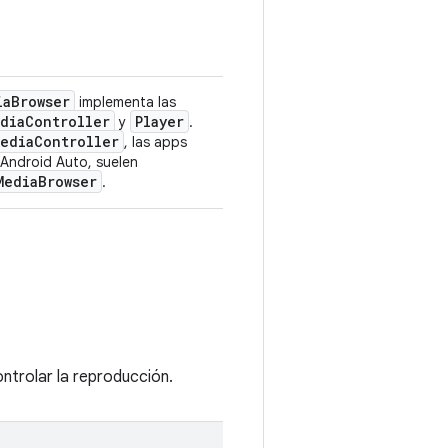
ia
Browser
implementa las
dia
Controller
Player
y
.
Media
Controller
, las apps
 Android Auto, suelen
Media
Browser
.
trolar la reproducción.