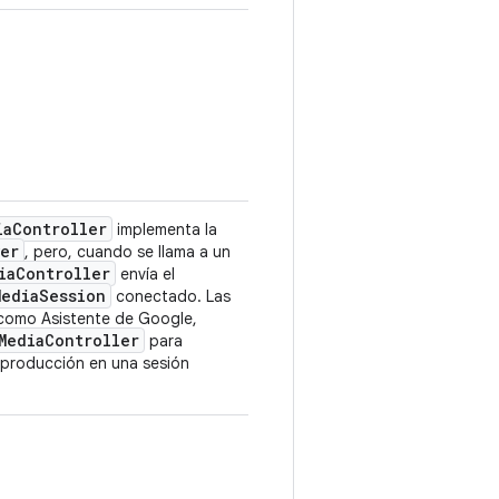
ia
Controller
implementa la
yer
, pero, cuando se llama a un
ia
Controller
envía el
Media
Session
conectado. Las
 como Asistente de Google,
Media
Controller
para
reproducción en una sesión