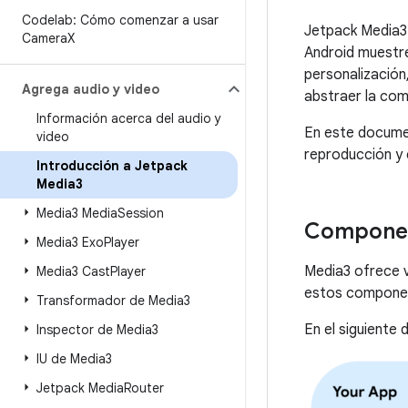
Codelab: Cómo comenzar a usar
Jetpack Media3 
Camera
X
Android muestre
personalización
Agrega audio y video
abstraer la com
Información acerca del audio y
En este documen
video
reproducción y 
Introducción a Jetpack
Media3
Media3 Media
Session
Componen
Media3 Exo
Player
Media3 ofrece 
Media3 Cast
Player
estos component
Transformador de Media3
En el siguiente
Inspector de Media3
IU de Media3
Jetpack Media
Router