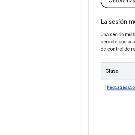
Obtén más
La sesión m
Una sesión mult
permite que una
de control de r
Clase
MediaSessi