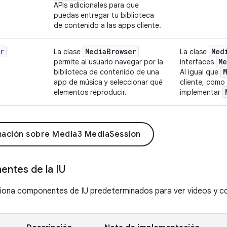
APIs adicionales para que
puedas entregar tu biblioteca
de contenido a las apps cliente.
r
Media
Browser
Med
La clase
La clase
Me
permite al usuario navegar por la
interfaces
biblioteca de contenido de una
Al igual que
app de música y seleccionar qué
cliente, como
elementos reproducir.
implementar
mación sobre Media3 MediaSession
ntes de la IU
ona componentes de IU predeterminados para ver videos y con