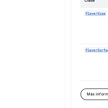
Clase
PlayerView
PlayerSurfa
Más inform