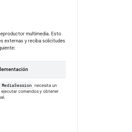
 reproductor multimedia. Esto
s externas y reciba solicitudes
guiente:
plementación
Media
Session
n
necesita un
 ejecutar comandos y obtener
al.