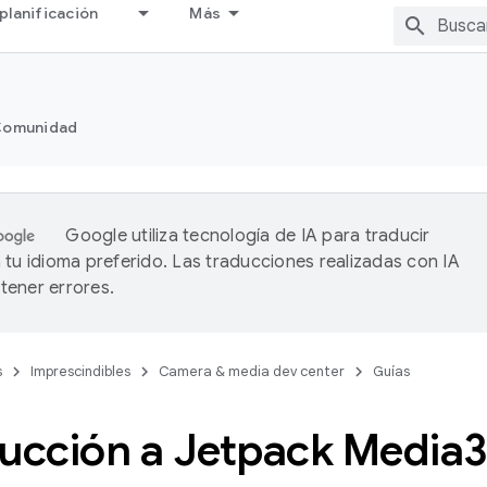
planificación
Más
omunidad
Google utiliza tecnología de IA para traducir
 tu idioma preferido. Las traducciones realizadas con IA
ener errores.
s
Imprescindibles
Camera & media dev center
Guías
ducción a Jetpack Media