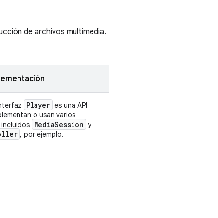
ucción de archivos multimedia.
lementación
Player
interfaz
es una API
lementan o usan varios
Media
Session
incluidos
y
oller
, por ejemplo.