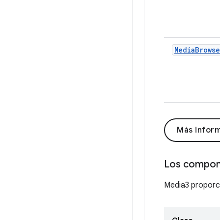
MediaBrowse
Más infor
Los compone
Media3 proporci