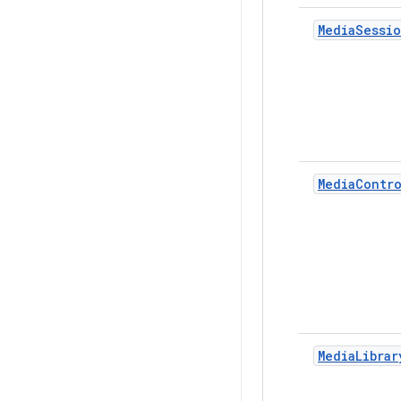
MediaSessi
MediaContr
MediaLibrar