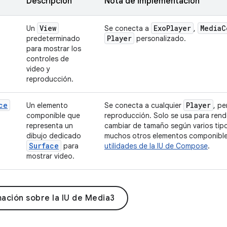
Descripción
Nota de implementación
View
Exo
Player
Media
C
Un
Se conecta a
,
Player
predeterminado
personalizado.
para mostrar los
controles de
video y
reproducción.
ce
Player
Un elemento
Se conecta a cualquier
, p
componible que
reproducción. Solo se usa para ren
representa un
cambiar de tamaño según varios tip
dibujo dedicado
muchos otros elementos componible
Surface
para
utilidades de la IU de Compose
.
mostrar video.
ación sobre la IU de Media3