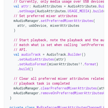
// Currently, only media usage over USB devices 
val
attr
:
AudioAttributes
=
AudioAttributes
.
Buil
.
setUsage
(
AudioAttributes
.
USAGE_MEDIA
).
build
()
// Set preferred mixer attributes
mAudioManager
.
setPreferredMixerAttributes
(
attr
,
usbDevice
,
mixerAttributes
)
// Start playback, note the playback and the aud
// match what is set when calling `setPreferredM
// API.
val
audioTrack
=
AudioTrack
.
Builder
()
.
setAudioAttributes
(
attr
)
.
setAudioFormat
(
mixerAttributes
!!
.
format
)
.
build
()
// Clear all preferred mixer attributes related 
// playback task is completed
mAudioManager
.
clearPreferredMixerAttributes
(
attr
mAudioManager
.
removeOnPreferredMixerAttributesCh
}
private
class
MyPreferredMixerAttributesChangedLis