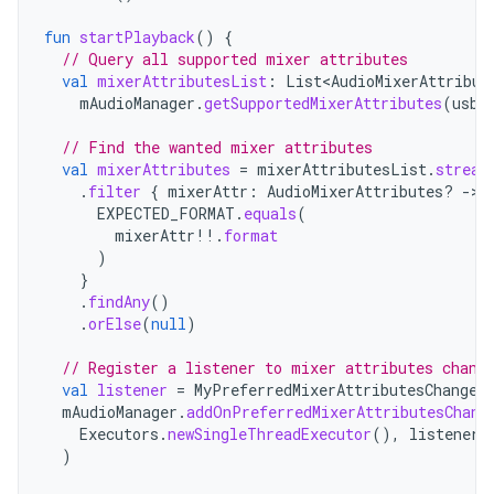
fun
startPlayback
()
{
// Query all supported mixer attributes
val
mixerAttributesList
:
List<AudioMixerAttribut
mAudioManager
.
getSupportedMixerAttributes
(
usbD
// Find the wanted mixer attributes
val
mixerAttributes
=
mixerAttributesList
.
stream
.
filter
{
mixerAttr
:
AudioMixerAttributes? 
-
EXPECTED_FORMAT
.
equals
(
mixerAttr
!!
.
format
)
}
.
findAny
()
.
orElse
(
null
)
// Register a listener to mixer attributes chang
val
listener
=
MyPreferredMixerAttributesChanged
mAudioManager
.
addOnPreferredMixerAttributesChang
Executors
.
newSingleThreadExecutor
(),
listener
)