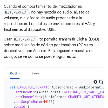
Cuando el comportamiento del mezclador es
BIT_PERFECT
, no hay mezcla de audio, ajuste de
volumen, o el efecto de audio procesado a la
reproducción. Los datos se envían como es al HAL y,
finalmente, al dispositivo USB.
Usar
BIT_PERFECT
te permite transmitir Digital (DSD)
sobre modulación de código por impulsos (PCM) en
dispositivos con Android. En la siguiente muestra de
código, se ve cómo se puede lograr esto:
Kotlin
Java
val
EXPECTED_FORMAT
:
AudioFormat
=
AudioFormat
.
Bu
.
setEncoding
(
AudioFormat
.
ENCODING_PCM_24BIT_PACK
.
setChannelMask
(
AudioFormat
.
CHANNEL_OUT_STEREO
)
.
setSampleRate
(
44100
)
.
build
()