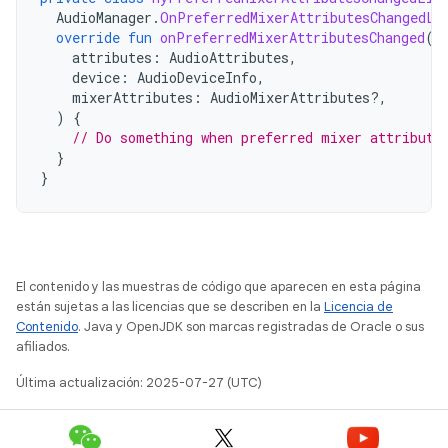
AudioManager
.
OnPreferredMixerAttributesChangedLi
override
fun
onPreferredMixerAttributesChanged
(
attributes
:
AudioAttributes
,
device
:
AudioDeviceInfo
,
mixerAttributes
:
AudioMixerAttributes?,
)
{
// Do something when preferred mixer attribute
}
}
El contenido y las muestras de código que aparecen en esta página
están sujetas a las licencias que se describen en la
Licencia de
Contenido
. Java y OpenJDK son marcas registradas de Oracle o sus
afiliados.
Última actualización: 2025-07-27 (UTC)